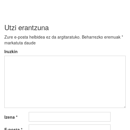
Utzi erantzuna
Zure e-posta helbidea ez da argitaratuko.
Beharrezko eremuak
*
markatuta daude
Iruzkin
Izena
*
E-posta
*