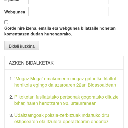
Webgunea
Gorde nire izena, emaila eta webgunea bilatzaile honetan
komentatzen dudan hurrengorako.
AZKEN BIDALKETAK
‘Mugaz Muga’ emakumeen mugaz gaindiko triatloi
herrikoia egingo da azaroaren 22an Bidasoaldean
Pikoketan fusilatutako pertsonak gogoratuko dituzte
bihar, haien heriotzaren 90. urteurrenean
Udaltzaingoak polizia-zerbitzuak indartuko ditu
eklipsearen eta itzulera-operazioaren ondorioz