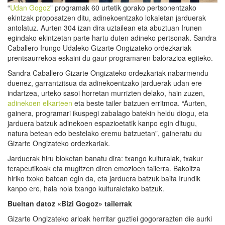
“
Udan Gogoz
” programak 60 urtetik gorako pertsonentzako
ekintzak proposatzen ditu, adinekoentzako lokaletan jarduerak
antolatuz. Aurten 304 izan dira uztailean eta abuztuan Irunen
egindako ekintzetan parte hartu duten adineko pertsonak. Sandra
Caballero Irungo Udaleko Gizarte Ongizateko ordezkariak
prentsaurrekoa eskaini du gaur programaren balorazioa egiteko.
Sandra Caballero Gizarte Ongizateko ordezkariak nabarmendu
duenez, garrantzitsua da adinekoentzako jarduerak udan ere
indartzea, urteko sasoi horretan murrizten delako, hain zuzen,
adinekoen elkarteen
eta beste tailer batzuen erritmoa. “Aurten,
gainera, programari ikuspegi zabalago batekin heldu diogu, eta
jarduera batzuk adinekoen espazioetatik kanpo egin ditugu,
natura betean edo bestelako eremu batzuetan”, gaineratu du
Gizarte Ongizateko ordezkariak.
Jarduerak hiru bloketan banatu dira: txango kulturalak, txakur
terapeutikoak eta mugitzen diren emozioen tailerra. Bakoitza
hiriko txoko batean egin da, eta jarduera batzuk baita Irundik
kanpo ere, hala nola txango kulturaletako batzuk.
Bueltan datoz «Bizi Gogoz» tailerrak
Gizarte Ongizateko arloak herritar guztiei gogorarazten die aurki