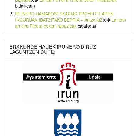
bidalketan
IRUNERO HAMABOSTEKARIAK PROYECTUAREN
INGURUAN IDATZITAKO BERRIA – AntzerkiZ
(e)k
Lanean
ari dira Ribera beken irabazleak
bidalketan
ERAKUNDE HAUEK IRUNERO DIRUZ
LAGUNTZEN DUTE: