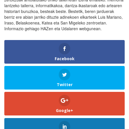
lantzeko tailerra, informatikakoa, dantza-ikastaroak edo artearen
historiari buruzkoa, besteak beste. Bestetik, beren jarduerak
berriz ere abian jarriko dituzte adinekoen elkarteek Luis Mariano,
Iraso, Belaskoenea, Katea eta San Migeleko zentroetan.
Informazio gehiago HAZen eta Udalaren webgunean.
Facebook
Twitter
Google+