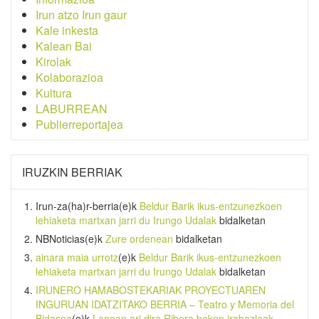
Irun atzo Irun gaur
Kale inkesta
Kalean Bai
Kirolak
Kolaborazioa
Kultura
LABURREAN
Publierreportajea
IRUZKIN BERRIAK
Irun-za(ha)r-berria
(e)k
Beldur Barik ikus-entzunezkoen
lehiaketa martxan jarri du Irungo Udalak
bidalketan
NBNoticias
(e)k
Zure ordenean
bidalketan
ainara maia urrotz
(e)k
Beldur Barik ikus-entzunezkoen
lehiaketa martxan jarri du Irungo Udalak
bidalketan
IRUNERO HAMABOSTEKARIAK PROYECTUAREN
INGURUAN IDATZITAKO BERRIA – Teatro y Memoria del
Bidasoa
(e)k
Lanean ari dira Ribera beken irabazleak