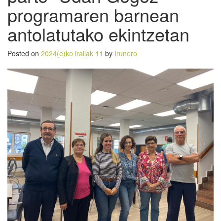
programaren barnean
antolatutako ekintzetan
Posted on
2024(e)ko irailak 11
by
Irunero