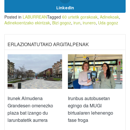
LinkedIn
Posted in
LABURREAN
Tagged
60 urtetik gorakoak
,
Adinekoak
,
Adinekoentzako ekintzak
,
Bizi gogoz
,
irun
,
irunero
,
Uda gogoz
ERLAZIONATUTAKO ARGITALPENAK
Irunek Almudena
Irunbus autobusetan
Grandesen omenezko
egingo da MUGI
plaza bat izango du
birtualaren lehenengo
larunbatetik aurrera
fase froga