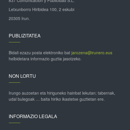
837 Comunicación y Publicidad S.L.
Letxunborro Hiribidea 100, 2 eskubi
20305 Irun.
PUBLIZITATEA
Bidali ezazu posta elektroniko bat
jarozena@irunero.eus
helbidetara informazio guztia jasotzeko.
NON LORTU
Irungo auzoetan eta hiriguneko hainbat lekutan; tabernak,
udal bulegoak … baita hiriko ikastetxe guztietan ere.
INFORMAZIO LEGALA