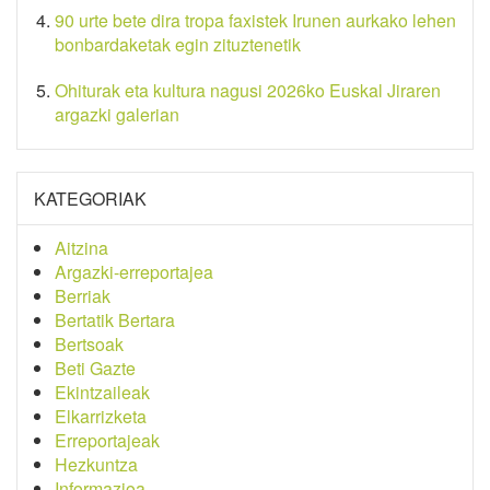
90 urte bete dira tropa faxistek Irunen aurkako lehen
bonbardaketak egin zituztenetik
Ohiturak eta kultura nagusi 2026ko Euskal Jiraren
argazki galerian
KATEGORIAK
Aitzina
Argazki-erreportajea
Berriak
Bertatik Bertara
Bertsoak
Beti Gazte
Ekintzaileak
Elkarrizketa
Erreportajeak
Hezkuntza
Informazioa