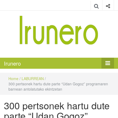
Irunero
Irungo euskarazko aldizkaria
Irunero
Home
/
LABURREAN
/
300 pertsonek hartu dute parte “Udan Gogoz” programaren
barnean antolatutako ekintzetan
300 pertsonek hartu dute
parte “Udan Gogoz”