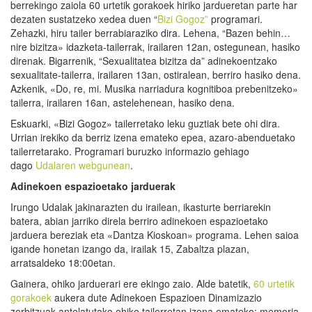
berrekingo zaiola 60 urtetik gorakoek hiriko jardueretan parte har
dezaten sustatzeko xedea duen “
Bizi Gogoz”
programari.
Zehazki, hiru tailer berrabiaraziko dira. Lehena, “Bazen behin…
nire bizitza» idazketa-tailerrak, irailaren 12an, ostegunean, hasiko
direnak. Bigarrenik, “Sexualitatea bizitza da” adinekoentzako
sexualitate-tailerra, irailaren 13an, ostiralean, berriro hasiko dena.
Azkenik, «Do, re, mi. Musika narriadura kognitiboa prebenitzeko»
tailerra, irailaren 16an, astelehenean, hasiko dena.
Eskuarki, «Bizi Gogoz» tailerretako leku guztiak bete ohi dira.
Urrian irekiko da berriz izena emateko epea, azaro-abenduetako
tailerretarako. Programari buruzko informazio gehiago
dago
Udalaren webgunean
.
Adinekoen espazioetako jarduerak
Irungo Udalak jakinarazten du irailean, ikasturte berriarekin
batera, abian jarriko direla berriro adinekoen espazioetako
jarduera bereziak eta «Dantza Kioskoan» programa. Lehen saioa
igande honetan izango da, irailak 15, Zabaltza plazan,
arratsaldeko 18:00etan.
Gainera, ohiko jarduerari ere ekingo zaio. Alde batetik,
60 urtetik
gorakoek
aukera dute Adinekoen Espazioen Dinamizazio
zerbitzuak antolatutako ohiko tailerretan izena emateko: memoria