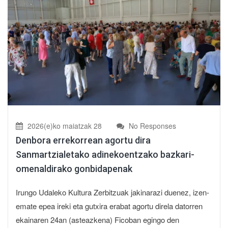
2026(e)ko maiatzak 28
No Responses
Denbora errekorrean agortu dira
Sanmartzialetako adinekoentzako bazkari-
omenaldirako gonbidapenak
Irungo Udaleko Kultura Zerbitzuak jakinarazi duenez, izen-
emate epea ireki eta gutxira erabat agortu direla datorren
ekainaren 24an (asteazkena) Ficoban egingo den