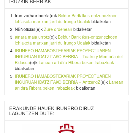
IRUZKIN BERRIAK
Irun-za(ha)r-berria
(e)k
Beldur Barik ikus-entzunezkoen
lehiaketa martxan jarri du Irungo Udalak
bidalketan
NBNoticias
(e)k
Zure ordenean
bidalketan
ainara maia urrotz
(e)k
Beldur Barik ikus-entzunezkoen
lehiaketa martxan jarri du Irungo Udalak
bidalketan
IRUNERO HAMABOSTEKARIAK PROYECTUAREN
INGURUAN IDATZITAKO BERRIA – Teatro y Memoria del
Bidasoa
(e)k
Lanean ari dira Ribera beken irabazleak
bidalketan
IRUNERO HAMABOSTEKARIAK PROYECTUAREN
INGURUAN IDATZITAKO BERRIA – AntzerkiZ
(e)k
Lanean
ari dira Ribera beken irabazleak
bidalketan
ERAKUNDE HAUEK IRUNERO DIRUZ
LAGUNTZEN DUTE: