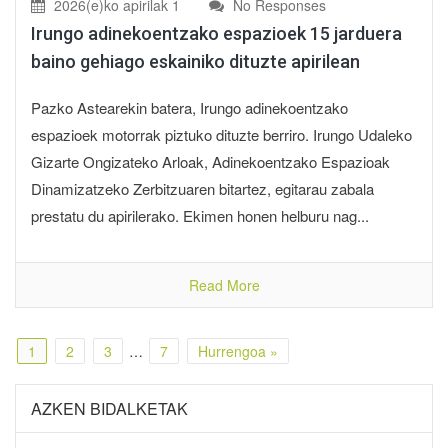
2026(e)ko apirilak 1
No Responses
Irungo adinekoentzako espazioek 15 jarduera
baino gehiago eskainiko dituzte apirilean
Pazko Astearekin batera, Irungo adinekoentzako
espazioek motorrak piztuko dituzte berriro. Irungo Udaleko
Gizarte Ongizateko Arloak, Adinekoentzako Espazioak
Dinamizatzeko Zerbitzuaren bitartez, egitarau zabala
prestatu du apirilerako. Ekimen honen helburu nag...
Read More
1
2
3
…
7
Hurrengoa »
AZKEN BIDALKETAK