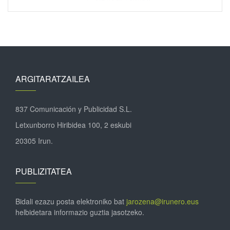
ARGITARATZAILEA
837 Comunicación y Publicidad S.L.
Letxunborro Hiribidea 100, 2 eskubi
20305 Irun.
PUBLIZITATEA
Bidali ezazu posta elektroniko bat
jarozena@irunero.eus
helbidetara informazio guztia jasotzeko.