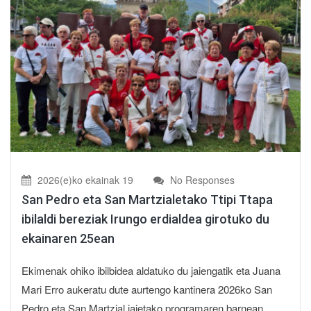
2026(e)ko ekainak 19
No Responses
San Pedro eta San Martzialetako Ttipi Ttapa
ibilaldi bereziak Irungo erdialdea girotuko du
ekainaren 25ean
Ekimenak ohiko ibilbidea aldatuko du jaiengatik eta Juana
Mari Erro aukeratu dute aurtengo kantinera 2026ko San
Pedro eta San Martzial jaietako programaren barnean,