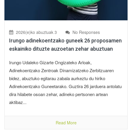
2026(e)ko abuztuak 3
No Responses
Irungo adinekoentzako guneek 26 proposamen
eskainiko dituzte auzoetan zehar abuztuan
Irungo Udaleko Gizarte Ongizateko Arloak,
Adinekoentzako Zentroak Dinamizatzeko Zerbitzuaren
bidez, abuztuko egitarau zabala aurkeztu du hiriko
Adinekoentzako Guneetarako. Guztira 26 jarduera antolatu
dira hilabete osoan zehar, adineko pertsonen artean
aktibaz...
Read More