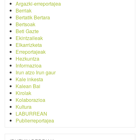
Argazki-erreportajea
Berriak
Bertatik Bertara
Bertsoak
Beti Gazte
Ekintzaileak
Elkarrizketa
Erreportajeak
Hezkuntza
Informazioa
Irun atzo Irun gaur
Kale inkesta
Kalean Bai
Kirolak
Kolaborazioa
Kultura
LABURREAN
Publierreportajea