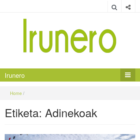
Irunero
Irungo euskarazko aldizkaria
Irunero
Home
/
Etiketa:
Adinekoak