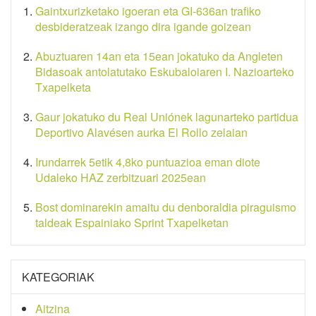
Gaintxurizketako igoeran eta GI-636an trafiko
desbideratzeak izango dira igande goizean
Abuztuaren 14an eta 15ean jokatuko da Angleten
Bidasoak antolatutako Eskubaloiaren I. Nazioarteko
Txapelketa
Gaur jokatuko du Real Uniónek lagunarteko partidua
Deportivo Alavésen aurka El Rollo zelaian
Irundarrek 5etik 4,8ko puntuazioa eman diote
Udaleko HAZ zerbitzuari 2025ean
Bost dominarekin amaitu du denboraldia piraguismo
taldeak Espainiako Sprint Txapelketan
KATEGORIAK
Aitzina