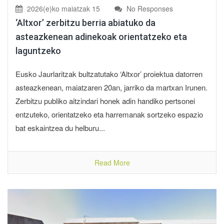
2026(e)ko maiatzak 15
No Responses
‘Altxor’ zerbitzu berria abiatuko da
asteazkenean adinekoak orientatzeko eta
laguntzeko
Eusko Jaurlaritzak bultzatutako ‘Altxor’ proiektua datorren
asteazkenean, maiatzaren 20an, jarriko da martxan Irunen.
Zerbitzu publiko aitzindari honek adin handiko pertsonei
entzuteko, orientatzeko eta harremanak sortzeko espazio
bat eskaintzea du helburu...
Read More