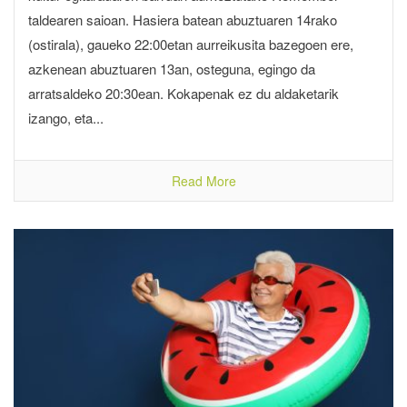
taldearen saioan. Hasiera batean abuztuaren 14rako
(ostirala), gaueko 22:00etan aurreikusita bazegoen ere,
azkenean abuztuaren 13an, osteguna, egingo da
arratsaldeko 20:30ean. Kokapenak ez du aldaketarik
izango, eta...
Read More