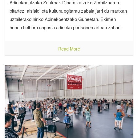
Adinekoentzako Zentroak Dinamizatzeko Zerbitzuaren
bitartez, aisialdi eta kultura egitarau zabala jarri du martxan
uztailerako hiriko Adinekoentzako Guneetan. Ekimen
honen helburu nagusia adineko pertsonen artean zahar...
Read More