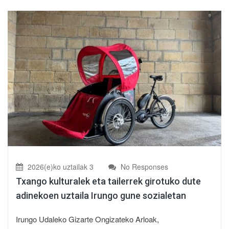
2026(e)ko uztailak 3
No Responses
Txango kulturalek eta tailerrek girotuko dute
adinekoen uztaila Irungo gune sozialetan
Irungo Udaleko Gizarte Ongizateko Arloak,