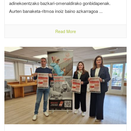
adinekoentzako bazkari-omenaldirako gonbidapenak.
Aurten banaketa-ritmoa inoiz baino azkarragoa ...
Read More