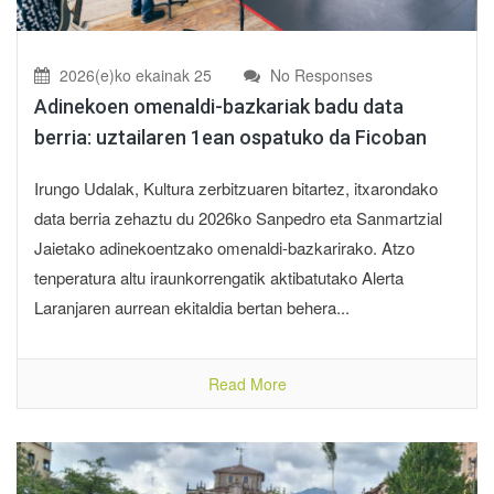
2026(e)ko ekainak 25
No Responses
Adinekoen omenaldi-bazkariak badu data
berria: uztailaren 1ean ospatuko da Ficoban
Irungo Udalak, Kultura zerbitzuaren bitartez, itxarondako
data berria zehaztu du 2026ko Sanpedro eta Sanmartzial
Jaietako adinekoentzako omenaldi-bazkarirako. Atzo
tenperatura altu iraunkorrengatik aktibatutako Alerta
Laranjaren aurrean ekitaldia bertan behera...
Read More