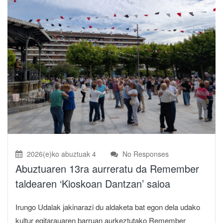
2026(e)ko abuztuak 4
No Responses
Abuztuaren 13ra aurreratu da Remember
taldearen ‘Kioskoan Dantzan’ saioa
Irungo Udalak jakinarazi du aldaketa bat egon dela udako
kultur egitarauaren barruan aurkeztutako Remember