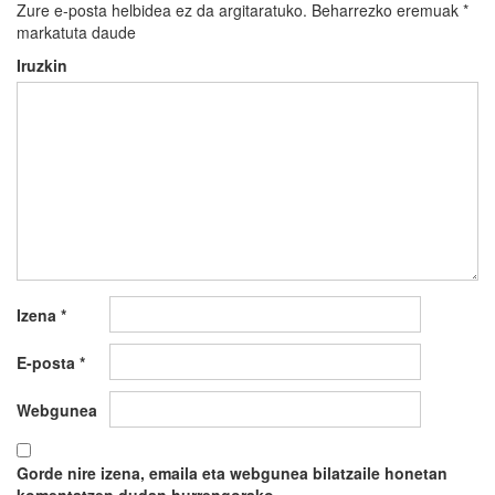
Zure e-posta helbidea ez da argitaratuko.
Beharrezko eremuak
*
markatuta daude
Iruzkin
Izena
*
E-posta
*
Webgunea
Gorde nire izena, emaila eta webgunea bilatzaile honetan
komentatzen dudan hurrengorako.