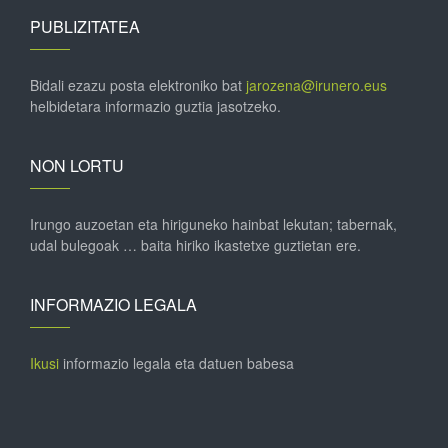
PUBLIZITATEA
Bidali ezazu posta elektroniko bat
jarozena@irunero.eus
helbidetara informazio guztia jasotzeko.
NON LORTU
Irungo auzoetan eta hiriguneko hainbat lekutan; tabernak,
udal bulegoak … baita hiriko ikastetxe guztietan ere.
INFORMAZIO LEGALA
Ikusi
informazio legala eta datuen babesa