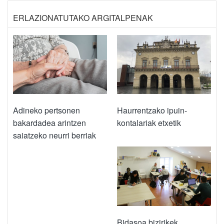
ERLAZIONATUTAKO ARGITALPENAK
Adineko pertsonen
Haurrentzako ipuin-
bakardadea arintzen
kontalariak etxetik
saiatzeko neurri berriak
Bidasoa bizirikek