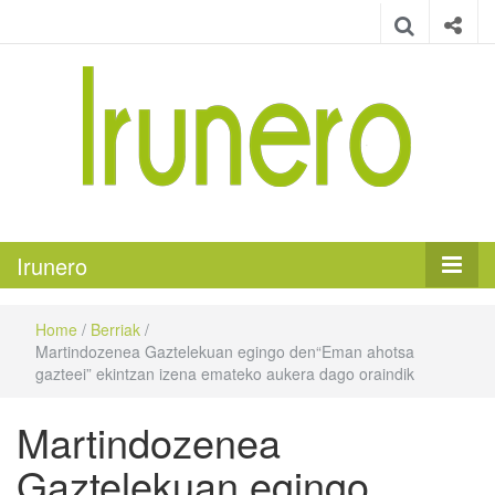
Irunero
Irungo euskarazko aldizkaria
Irunero
Home
/
Berriak
/
Martindozenea Gaztelekuan egingo den“Eman ahotsa
gazteei” ekintzan izena emateko aukera dago oraindik
Martindozenea
Gaztelekuan egingo