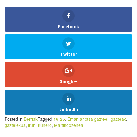
Facebook
Twitter
Google+
LinkedIn
Posted in
Berriak
Tagged
16-25
,
Eman ahotsa gazteei
,
gazteak
,
gaztelekua
,
irun
,
irunero
,
Martindozenea