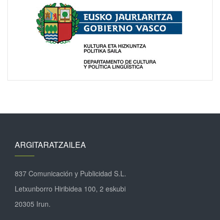
ARGITARATZAILEA
837 Comunicación y Publicidad S.L.
Letxunborro Hiribidea 100, 2 eskubi
20305 Irun.