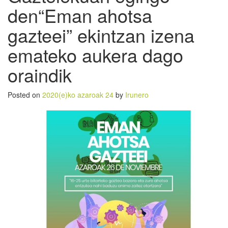
den“Eman ahotsa
gazteei” ekintzan izena
emateko aukera dago
oraindik
Posted on
2020(e)ko azaroak 24
by
Irunero