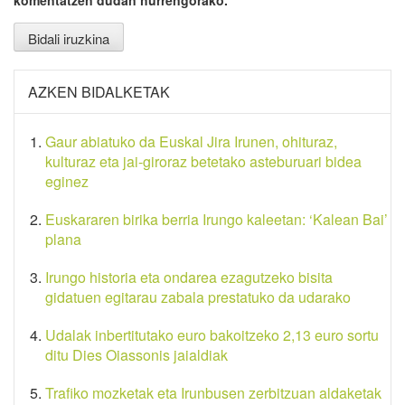
AZKEN BIDALKETAK
Gaur abiatuko da Euskal Jira Irunen, ohituraz,
kulturaz eta jai-giroraz betetako asteburuari bidea
eginez
Euskararen birika berria Irungo kaleetan: ‘Kalean Bai’
plana
Irungo historia eta ondarea ezagutzeko bisita
gidatuen egitarau zabala prestatuko da udarako
Udalak inbertitutako euro bakoitzeko 2,13 euro sortu
ditu Dies Oiassonis jaialdiak
Trafiko mozketak eta Irunbusen zerbitzuan aldaketak