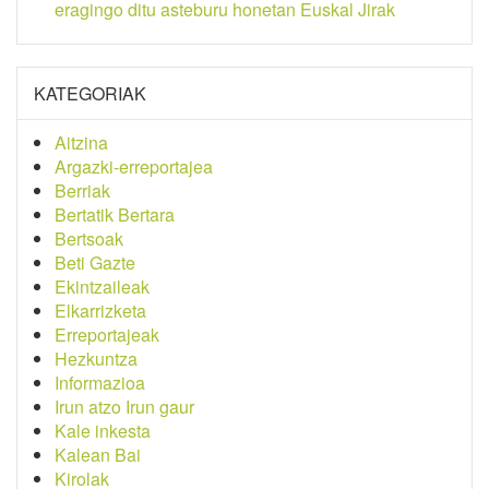
eragingo ditu asteburu honetan Euskal Jirak
KATEGORIAK
Aitzina
Argazki-erreportajea
Berriak
Bertatik Bertara
Bertsoak
Beti Gazte
Ekintzaileak
Elkarrizketa
Erreportajeak
Hezkuntza
Informazioa
Irun atzo Irun gaur
Kale inkesta
Kalean Bai
Kirolak