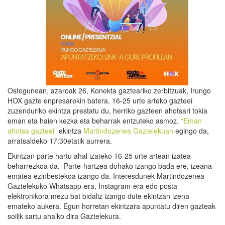
Ostegunean, azaroak 26, Konekta gazteariko zerbitzuak, Irungo
HOX gazte enpresarekin batera, 16-25 urte arteko gazteei
zuzenduriko ekintza prestatu du, herriko gazteen ahotsari tokia
eman eta haien kezka eta beharrak entzuteko asmoz.
“Eman
ahotsa gazteei”
ekintza
Martindozenea Gaztelekuan
egingo da,
arratsaldeko 17:30etatik aurrera.
Ekintzan parte hartu ahal izateko 16-25 urte artean izatea
beharrezkoa da. Parte-hartzea dohako izango bada ere, izeana
ematea ezinbestekoa izango da. Interesdunek Martindozenea
Gaztelekuko Whatsapp-era, Instagram-era edo posta
elektronikora mezu bat bidaliz izango dute ekintzan izena
emateko aukera. Egun horretan ekintzara apuntatu diren gazteak
soilik sartu ahalko dira Gaztelekura.