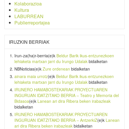
Kolaborazioa
Kultura
LABURREAN
Publierreportajea
IRUZKIN BERRIAK
Irun-za(ha)r-berria
(e)k
Beldur Barik ikus-entzunezkoen
lehiaketa martxan jarri du Irungo Udalak
bidalketan
NBNoticias
(e)k
Zure ordenean
bidalketan
ainara maia urrotz
(e)k
Beldur Barik ikus-entzunezkoen
lehiaketa martxan jarri du Irungo Udalak
bidalketan
IRUNERO HAMABOSTEKARIAK PROYECTUAREN
INGURUAN IDATZITAKO BERRIA – Teatro y Memoria del
Bidasoa
(e)k
Lanean ari dira Ribera beken irabazleak
bidalketan
IRUNERO HAMABOSTEKARIAK PROYECTUAREN
INGURUAN IDATZITAKO BERRIA – AntzerkiZ
(e)k
Lanean
ari dira Ribera beken irabazleak
bidalketan