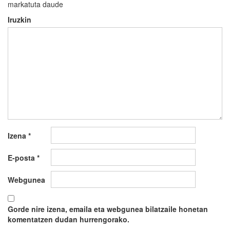
markatuta daude
Iruzkin
Izena
*
E-posta
*
Webgunea
Gorde nire izena, emaila eta webgunea bilatzaile honetan
komentatzen dudan hurrengorako.