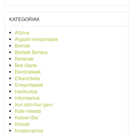
KATEGORIAK
Aitzina
Argazki-erreportajea
Berriak
Bertatik Bertara
Bertsoak
Beti Gazte
Ekintzaileak
Elkarrizketa
Erreportajeak
Hezkuntza
Informazioa
Irun atzo Irun gaur
Kale inkesta
Kalean Bai
Kirolak
Kolaborazioa