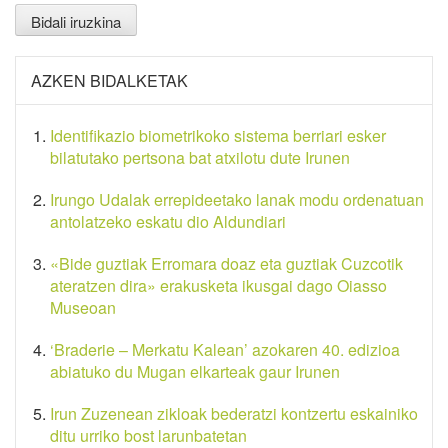
AZKEN BIDALKETAK
Identifikazio biometrikoko sistema berriari esker
bilatutako pertsona bat atxilotu dute Irunen
Irungo Udalak errepideetako lanak modu ordenatuan
antolatzeko eskatu dio Aldundiari
«Bide guztiak Erromara doaz eta guztiak Cuzcotik
ateratzen dira» erakusketa ikusgai dago Oiasso
Museoan
‘Braderie – Merkatu Kalean’ azokaren 40. edizioa
abiatuko du Mugan elkarteak gaur Irunen
Irun Zuzenean zikloak bederatzi kontzertu eskainiko
ditu urriko bost larunbatetan