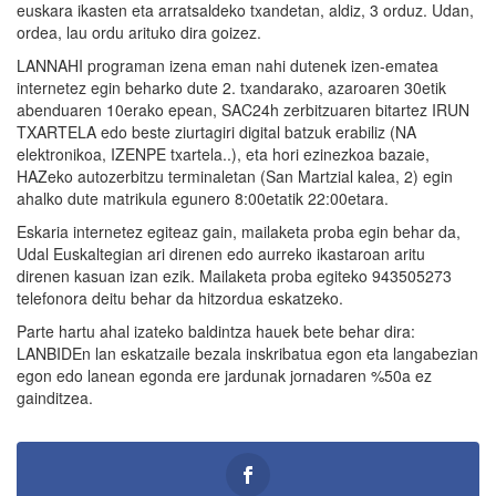
euskara ikasten eta arratsaldeko txandetan, aldiz, 3 orduz. Udan,
ordea, lau ordu arituko dira goizez.
LANNAHI programan izena eman nahi dutenek izen-ematea
internetez egin beharko dute 2. txandarako, azaroaren 30etik
abenduaren 10erako epean, SAC24h zerbitzuaren bitartez IRUN
TXARTELA edo beste ziurtagiri digital batzuk erabiliz (NA
elektronikoa, IZENPE txartela..), eta hori ezinezkoa bazaie,
HAZeko autozerbitzu terminaletan (San Martzial kalea, 2) egin
ahalko dute matrikula egunero 8:00etatik 22:00etara.
Eskaria internetez egiteaz gain, mailaketa proba egin behar da,
Udal Euskaltegian ari direnen edo aurreko ikastaroan aritu
direnen kasuan izan ezik. Mailaketa proba egiteko 943505273
telefonora deitu behar da hitzordua eskatzeko.
Parte hartu ahal izateko baldintza hauek bete behar dira:
LANBIDEn lan eskatzaile bezala inskribatua egon eta langabezian
egon edo lanean egonda ere jardunak jornadaren %50a ez
gainditzea.