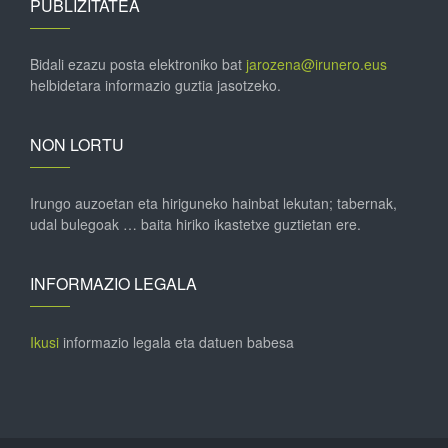
PUBLIZITATEA
Bidali ezazu posta elektroniko bat
jarozena@irunero.eus
helbidetara informazio guztia jasotzeko.
NON LORTU
Irungo auzoetan eta hiriguneko hainbat lekutan; tabernak,
udal bulegoak … baita hiriko ikastetxe guztietan ere.
INFORMAZIO LEGALA
Ikusi
informazio legala eta datuen babesa