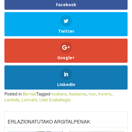
Facebook
Twitter
Google+
LinkedIn
Posted in
Berriak
Tagged
euskara
,
Ikastaroa
,
irun
,
irunero
,
Lanbide
,
Lannahi
,
Udal Euskaltegia
ERLAZIONATUTAKO ARGITALPENAK