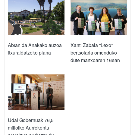
Abian da Anakako auzoa
Xanti Zabala “Lexo”
itxuraldatzeko plana
bertsolaria omenduko
dute martxoaren 16ean
Udal Gobernuak 76,5
milioiko Aurrekontu