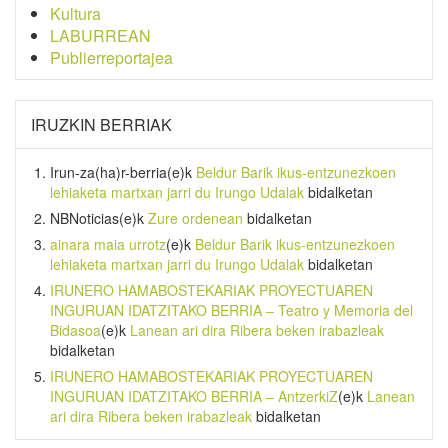
Kultura
LABURREAN
Publierreportajea
IRUZKIN BERRIAK
Irun-za(ha)r-berria
(e)k
Beldur Barik ikus-entzunezkoen
lehiaketa martxan jarri du Irungo Udalak
bidalketan
NBNoticias
(e)k
Zure ordenean
bidalketan
ainara maia urrotz
(e)k
Beldur Barik ikus-entzunezkoen
lehiaketa martxan jarri du Irungo Udalak
bidalketan
IRUNERO HAMABOSTEKARIAK PROYECTUAREN
INGURUAN IDATZITAKO BERRIA – Teatro y Memoria del
Bidasoa
(e)k
Lanean ari dira Ribera beken irabazleak
bidalketan
IRUNERO HAMABOSTEKARIAK PROYECTUAREN
INGURUAN IDATZITAKO BERRIA – AntzerkiZ
(e)k
Lanean
ari dira Ribera beken irabazleak
bidalketan