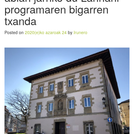
programaren bigarren
txanda
Posted on
2020(e)ko azaroak 24
by
Irunero