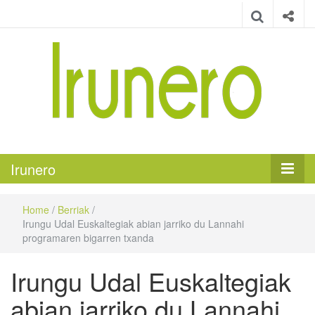
Irunero
Irungo euskarazko aldizkaria
Irunero
Home
/
Berriak
/
Irungu Udal Euskaltegiak abian jarriko du Lannahi
programaren bigarren txanda
Irungu Udal Euskaltegiak
abian jarriko du Lannahi