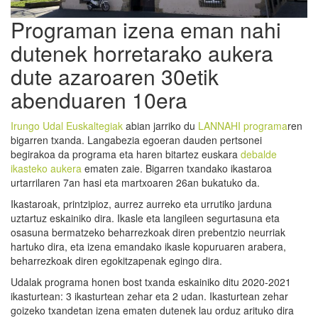
Programan izena eman nahi
dutenek horretarako aukera
dute azaroaren 30etik
abenduaren 10era
Irungo Udal Euskaltegiak
abian jarriko du
LANNAHI programa
ren
bigarren txanda. Langabezia egoeran dauden pertsonei
begirakoa da programa eta haren bitartez euskara
debalde
ikasteko aukera
ematen zaie. Bigarren txandako ikastaroa
urtarrilaren 7an hasi eta martxoaren 26an bukatuko da.
Ikastaroak, printzipioz, aurrez aurreko eta urrutiko jarduna
uztartuz eskainiko dira. Ikasle eta langileen segurtasuna eta
osasuna bermatzeko beharrezkoak diren prebentzio neurriak
hartuko dira, eta izena emandako ikasle kopuruaren arabera,
beharrezkoak diren egokitzapenak egingo dira.
Udalak programa honen bost txanda eskainiko ditu 2020-2021
ikasturtean: 3 ikasturtean zehar eta 2 udan. Ikasturtean zehar
goizeko txandetan izena ematen dutenek lau orduz arituko dira