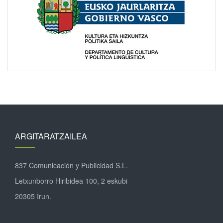
ARGITARATZAILEA
837 Comunicación y Publicidad S.L.
Letxunborro Hiribidea 100, 2 eskubi
20305 Irun.