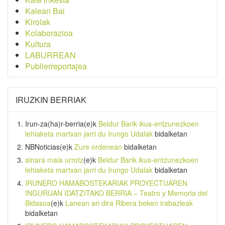
Kalean Bai
Kirolak
Kolaborazioa
Kultura
LABURREAN
Publierreportajea
IRUZKIN BERRIAK
Irun-za(ha)r-berria
(e)k
Beldur Barik ikus-entzunezkoen
lehiaketa martxan jarri du Irungo Udalak
bidalketan
NBNoticias
(e)k
Zure ordenean
bidalketan
ainara maia urrotz
(e)k
Beldur Barik ikus-entzunezkoen
lehiaketa martxan jarri du Irungo Udalak
bidalketan
IRUNERO HAMABOSTEKARIAK PROYECTUAREN
INGURUAN IDATZITAKO BERRIA – Teatro y Memoria del
Bidasoa
(e)k
Lanean ari dira Ribera beken irabazleak
bidalketan