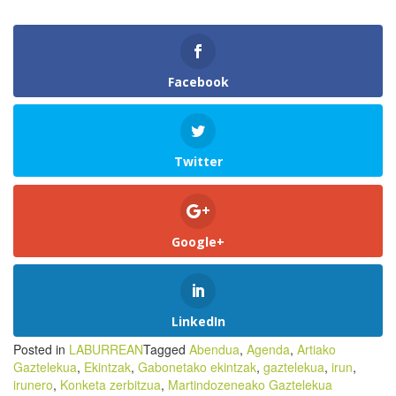
Facebook
Twitter
Google+
LinkedIn
Posted in
LABURREAN
Tagged
Abendua
,
Agenda
,
Artiako
Gaztelekua
,
Ekintzak
,
Gabonetako ekintzak
,
gaztelekua
,
irun
,
irunero
,
Konketa zerbitzua
,
Martindozeneako Gaztelekua