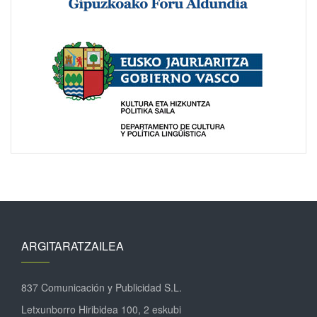
ARGITARATZAILEA
837 Comunicación y Publicidad S.L.
Letxunborro Hiribidea 100, 2 eskubi