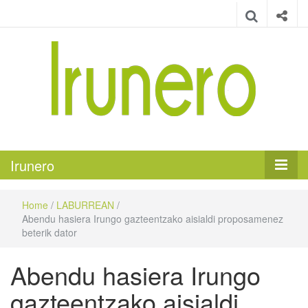
Irunero
Irungo euskarazko aldizkaria
Irunero
Home
/
LABURREAN
/
Abendu hasiera Irungo gazteentzako aisialdi proposamenez
beterik dator
Abendu hasiera Irungo
gazteentzako aisialdi