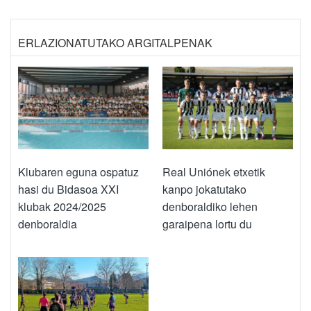
ERLAZIONATUTAKO ARGITALPENAK
Klubaren eguna ospatuz
Real Uniónek etxetik
hasi du Bidasoa XXI
kanpo jokatutako
klubak 2024/2025
denboraldiko lehen
denboraldia
garaipena lortu du