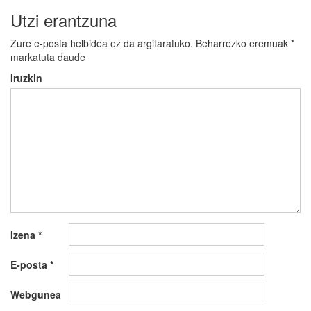
Utzi erantzuna
Zure e-posta helbidea ez da argitaratuko.
Beharrezko eremuak
*
markatuta daude
Iruzkin
Izena
*
E-posta
*
Webgunea