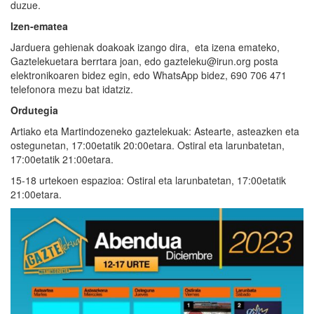
duzue.
Izen-ematea
Jarduera gehienak doakoak izango dira, eta izena emateko,
Gaztelekuetara berrtara joan, edo gazteleku@irun.org posta
elektronikoaren bidez egin, edo WhatsApp bidez, 690 706 471
telefonora mezu bat idatziz.
Ordutegia
Artiako eta Martindozeneko gaztelekuak: Astearte, asteazken eta
ostegunetan, 17:00etatik 20:00etara. Ostiral eta larunbatetan,
17:00etatik 21:00etara.
15-18 urtekoen espazioa: Ostiral eta larunbatetan, 17:00etatik
21:00etara.