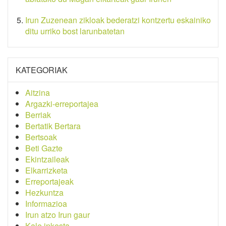
Irun Zuzenean zikloak bederatzi kontzertu eskainiko
ditu urriko bost larunbatetan
KATEGORIAK
Aitzina
Argazki-erreportajea
Berriak
Bertatik Bertara
Bertsoak
Beti Gazte
Ekintzaileak
Elkarrizketa
Erreportajeak
Hezkuntza
Informazioa
Irun atzo Irun gaur
Kale inkesta