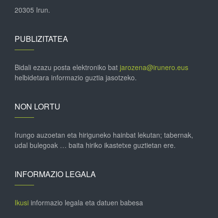
20305 Irun.
PUBLIZITATEA
Bidali ezazu posta elektroniko bat
jarozena@irunero.eus
helbidetara informazio guztia jasotzeko.
NON LORTU
Irungo auzoetan eta hiriguneko hainbat lekutan; tabernak,
udal bulegoak … baita hiriko ikastetxe guztietan ere.
INFORMAZIO LEGALA
Ikusi
informazio legala eta datuen babesa