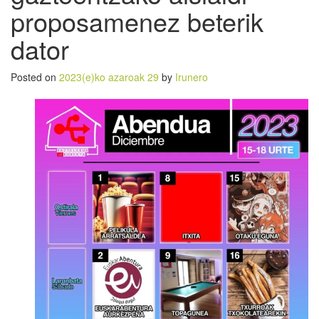
proposamenez beterik
dator
Posted on
2023(e)ko azaroak 29
by
Irunero