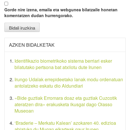
Gorde nire izena, emaila eta webgunea bilatzaile honetan
komentatzen dudan hurrengorako.
AZKEN BIDALKETAK
Identifikazio biometrikoko sistema berriari esker
bilatutako pertsona bat atxilotu dute Irunen
Irungo Udalak errepideetako lanak modu ordenatuan
antolatzeko eskatu dio Aldundiari
«Bide guztiak Erromara doaz eta guztiak Cuzcotik
ateratzen dira» erakusketa ikusgai dago Oiasso
Museoan
‘Braderie – Merkatu Kalean’ azokaren 40. edizioa
abiatuko du Mugan elkarteak gaur Irunen