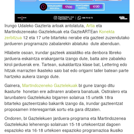
Irungo Udaleko Gazteria arloak antolatuta,
Artia
eta
Martindozeneako Gaztelekuak eta GazteARTEan
Konekta
zerbitzua
12 eta 17 urte bitarteko nerabe eta gazteei zuzendutako
jardueren programazio zabalarekin abiatuko dute abenduan.
Hilabete osoan, irundar gazteek aisialdiko eta denbora libreko
jarduera-eskaintza erakargarria izango dute, baita aire zabaleko
kirol-jarduerak ere. Tartean, sukaldaritza klase bat, Lettering edo
hitzak marrazten ikasteko saio bat edo origami tailer batean parte
hartzeko aukera izango dute.
Gainera,
Martindozeneko Gaztelekuak
bi gune izango ditu
ikasturte honetan ere adinaren arabera banatuak. Ostiralero eta
larunbatero Gaztelekuko bigarren solairua 15 urtetik 18ra
bitarteko gazteentzako bakarrik izango da, irundar gazteentzat
proposamen interesgarriak sortu eta gara ditzaten.
Ondoren, bi Gaztelekuen jarduera-programa eta Martindozenea
Gaztelekuko lehenengo solairuan 15-18 urtekoentzat dagoen
espazioko eta 16-18 urtekoen espazioko programazioa ikusiko