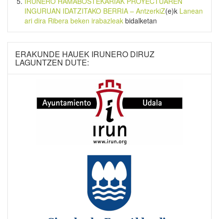
IRUNERO HAMABOSTEKARIAK PROYECTUAREN
INGURUAN IDATZITAKO BERRIA – AntzerkiZ
(e)k
Lanean
ari dira Ribera beken irabazleak
bidalketan
ERAKUNDE HAUEK IRUNERO DIRUZ
LAGUNTZEN DUTE: