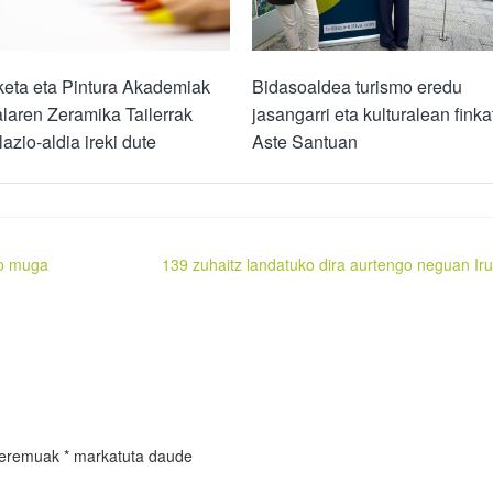
keta eta Pintura Akademiak
Bidasoaldea turismo eredu
laren Zeramika Tailerrak
jasangarri eta kulturalean finka
lazio-aldia ireki dute
Aste Santuan
ko muga
139 zuhaitz landatuko dira aurtengo neguan Ir
 eremuak
*
markatuta daude