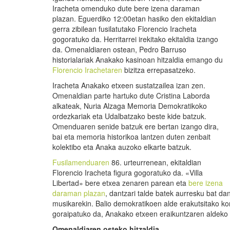
Iracheta omenduko dute bere izena daraman
plazan. Eguerdiko 12:00etan hasiko den ekitaldian
gerra zibilean fusilatutako Florencio Iracheta
gogoratuko da. Herritarrei irekitako ekitaldia izango
da. Omenaldiaren ostean, Pedro Barruso
historialariak Anakako kasinoan hitzaldia emango du
Florencio Irachetaren
bizitza errepasatzeko.
Iracheta Anakako etxeen sustatzailea izan zen.
Omenaldian parte hartuko dute Cristina Laborda
alkateak, Nuria Alzaga Memoria Demokratikoko
ordezkariak eta Udalbatzako beste kide batzuk.
Omenduaren senide batzuk ere bertan izango dira,
bai eta memoria historikoa lantzen duten zenbait
kolektibo eta Anaka auzoko elkarte batzuk.
Fusilamenduaren
86. urteurrenean, ekitaldian
Florencio Iracheta figura gogoratuko da. «Villa
Libertad» bere etxea zenaren parean eta
bere izena
daraman plazan
, dantzari talde batek aurresku bat da
musikarekin. Balio demokratikoen alde erakutsitako k
goraipatuko da, Anakako etxeen eraikuntzaren aldeko 
Omenaldiaren osteko hitzaldia