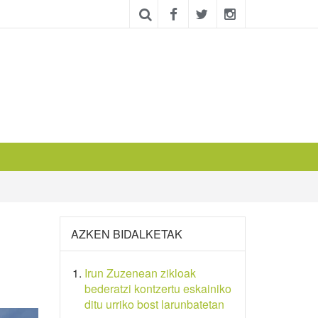
AZKEN BIDALKETAK
Irun Zuzenean zikloak
bederatzi kontzertu eskainiko
ditu urriko bost larunbatetan