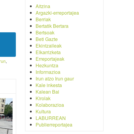
Aitzina
Argazki-erreportajea
Berriak
Bertatik Bertara
Bertsoak
Beti Gazte
Ekintzaileak
Elkarrizketa
Erreportajeak
irun
,
Hezkuntza
Informazioa
Irun atzo Irun gaur
Kale inkesta
Kalean Bai
Kirolak
Kolaborazioa
Kultura
LABURREAN
Publierreportajea