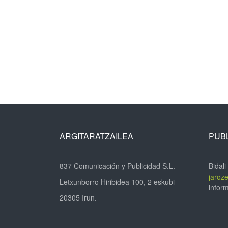
ARGITARATZAILEA
PUBL
837 Comunicación y Publicidad S.L.
Bidali
jaroz
Letxunborro Hiribidea 100, 2 eskubi
inform
20305 Irun.