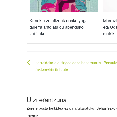
Konekta zerbitzuak doako yoga
Marraz
tailerra antolatu du abenduko
eta Uda
zubirako
matriku
Bidalketetan
Iparraldeko eta Hegoaldeko baserritarrek Biriatu
zehar
traktoreekin itxi dute
nabigatu
Utzi erantzuna
Zure e-posta helbidea ez da argitaratuko.
Beharrezko
Iruzkin