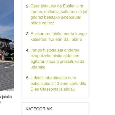
Gaur abiatuko da Euskal Jira
Irunen, ohituraz, kulturaz eta jai-
giroraz betetako asteburuari
bidea eginez
Euskararen birika berria Irungo
kaleetan: ‘Kalean Bai’ plana
Irungo historia eta ondarea
ezagutzeko bisita gidatuen
egitarau zabala prestatuko da
udarako
Udalak inbertitutako euro
bakoitzeko 2,13 euro sortu ditu
Dies Oiassonis jaialdiak
k jotako
a
KATEGORIAK