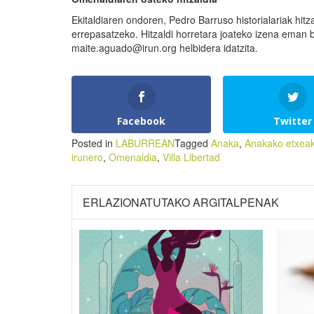
Ekitaldiaren ondoren, Pedro Barruso historialariak hit
errepasatzeko. Hitzaldi horretara joateko izena eman 
maite.aguado@irun.org helbidera idatzita.
Facebook
Twitter
Posted in
LABURREAN
Tagged
Anaka
,
Anakako etxea
irunero
,
Omenaldia
,
Villa Libertad
ERLAZIONATUTAKO ARGITALPENAK