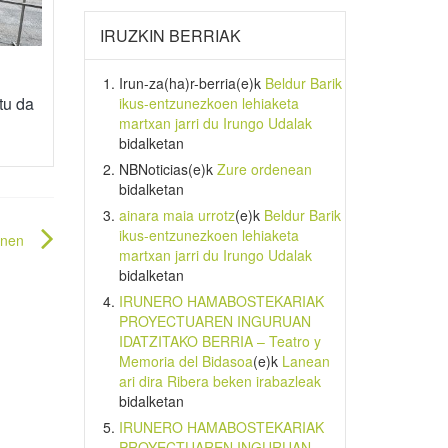
IRUZKIN BERRIAK
Irun-za(ha)r-berria
(e)k
Beldur Barik
tu da
ikus-entzunezkoen lehiaketa
martxan jarri du Irungo Udalak
bidalketan
NBNoticias
(e)k
Zure ordenean
bidalketan
ainara maia urrotz
(e)k
Beldur Barik
ikus-entzunezkoen lehiaketa
unen
martxan jarri du Irungo Udalak
bidalketan
IRUNERO HAMABOSTEKARIAK
PROYECTUAREN INGURUAN
IDATZITAKO BERRIA – Teatro y
Memoria del Bidasoa
(e)k
Lanean
ari dira Ribera beken irabazleak
bidalketan
IRUNERO HAMABOSTEKARIAK
PROYECTUAREN INGURUAN