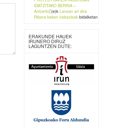
IDATZITAKO BERRIA –
AntzerkiZ
(e)k
Lanean ari dira
Ribera beken irabazleak
bidalketan
ERAKUNDE HAUEK
IRUNERO DIRUZ
LAGUNTZEN DUTE: