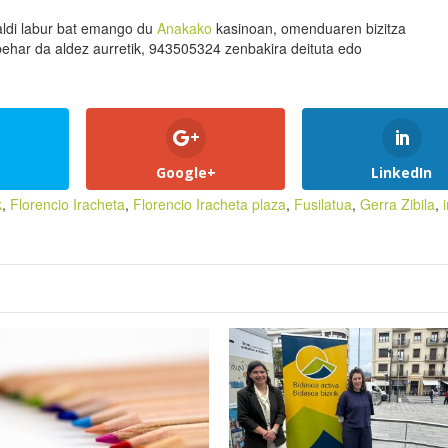
zaldi labur bat emango du
Anakako
kasinoan, omenduaren bizitza
behar da aldez aurretik, 943505324 zenbakira deituta edo
Google+
LinkedIn
k
,
Florencio Iracheta
,
Florencio Iracheta plaza
,
Fusilatua
,
Gerra Zibila
,