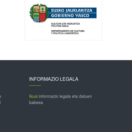
INFORMAZIO LEGALA
o
Ikusi
informazio legala eta datuen
l
babesa