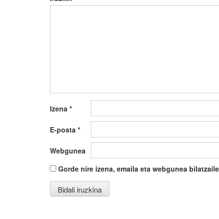
Izena
*
E-posta
*
Webgunea
Gorde nire izena, emaila eta webgunea bilatza