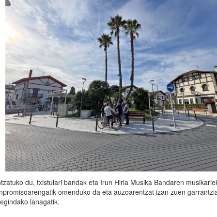
ntzatuko du, txistulari bandak eta Irun Hiria Musika Bandaren musikarie
onpromisoarengatik omenduko da eta auzoarentzat izan zuen garrantzi
egindako lanagatik.