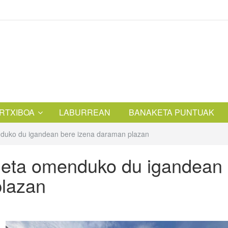
RTXIBOA
LABURREAN
BANAKETA PUNTUAK
nduko du igandean bere izena daraman plazan
cheta omenduko du igandean
plazan