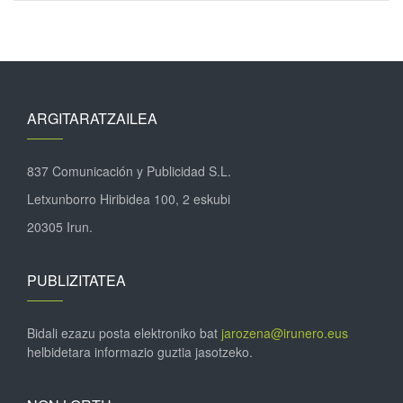
ARGITARATZAILEA
837 Comunicación y Publicidad S.L.
Letxunborro Hiribidea 100, 2 eskubi
20305 Irun.
PUBLIZITATEA
Bidali ezazu posta elektroniko bat
jarozena@irunero.eus
helbidetara informazio guztia jasotzeko.