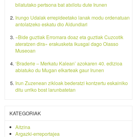
bilatutako pertsona bat atxilotu dute Irunen
Irungo Udalak errepideetako lanak modu ordenatuan
antolatzeko eskatu dio Aldundiari
«Bide guztiak Erromara doaz eta guztiak Cuzcotik
ateratzen dira» erakusketa ikusgai dago Oiasso
Museoan
‘Braderie – Merkatu Kalean’ azokaren 40. edizioa
abiatuko du Mugan elkarteak gaur Irunen
Irun Zuzenean zikloak bederatzi kontzertu eskainiko
ditu urriko bost larunbatetan
KATEGORIAK
Aitzina
Argazki-erreportajea