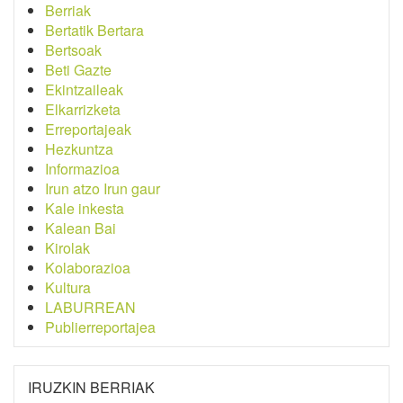
Berriak
Bertatik Bertara
Bertsoak
Beti Gazte
Ekintzaileak
Elkarrizketa
Erreportajeak
Hezkuntza
Informazioa
Irun atzo Irun gaur
Kale inkesta
Kalean Bai
Kirolak
Kolaborazioa
Kultura
LABURREAN
Publierreportajea
IRUZKIN BERRIAK