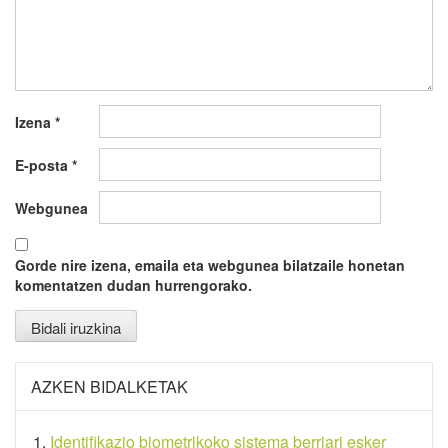
Izena
*
E-posta
*
Webgunea
Gorde nire izena, emaila eta webgunea bilatzaile honetan
komentatzen dudan hurrengorako.
AZKEN BIDALKETAK
Identifikazio biometrikoko sistema berriari esker