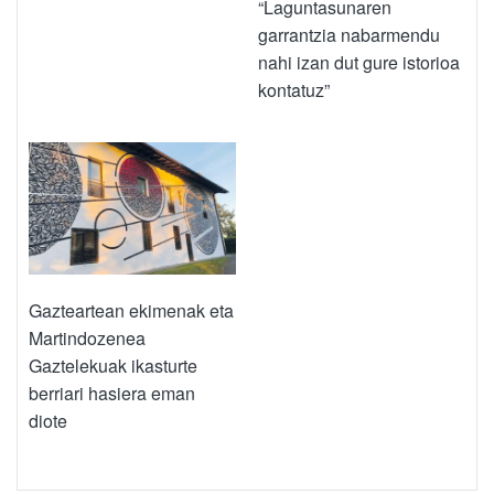
“Laguntasunaren
garrantzia nabarmendu
nahi izan dut gure istorioa
kontatuz”
Gazteartean ekimenak eta
Martindozenea
Gaztelekuak ikasturte
berriari hasiera eman
diote