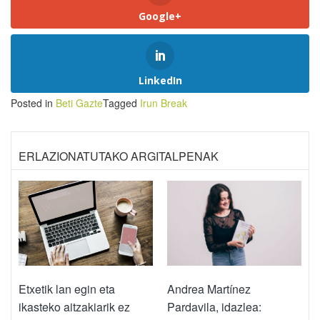
Google+
LinkedIn
Posted in
Beti Gazte
Tagged
Irun Break
ERLAZIONATUTAKO ARGITALPENAK
Etxetik lan egin eta
Andrea Martínez
ikasteko aitzakiarik ez
Pardavila, idazlea: