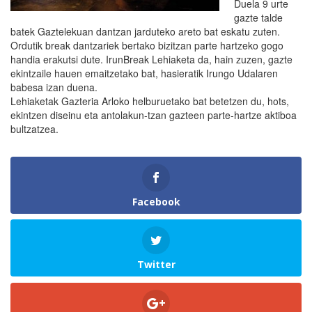
Duela 9 urte
gazte talde
batek Gaztelekuan dantzan jarduteko areto bat eskatu zuten.
Ordutik break dantzariek bertako bizitzan parte hartzeko gogo
handia erakutsi dute. IrunBreak Lehiaketa da, hain zuzen, gazte
ekintzaile hauen emaitzetako bat, hasieratik Irungo Udalaren
babesa izan duena.
Lehiaketak Gazteria Arloko helburuetako bat betetzen du, hots,
ekintzen diseinu eta antolakun-tzan gazteen parte-hartze aktiboa
bultzatzea.
Facebook
Twitter