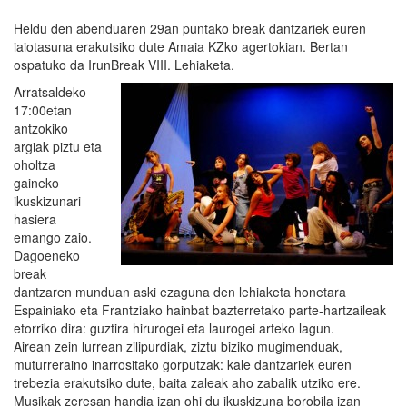
Heldu den abenduaren 29an puntako break dantzariek euren
iaiotasuna erakutsiko dute Amaia KZko agertokian. Bertan
ospatuko da IrunBreak VIII. Lehiaketa.
Arratsaldeko
17:00etan
antzokiko
argiak piztu eta
oholtza
gaineko
ikuskizunari
hasiera
emango zaio.
Dagoeneko
break
dantzaren munduan aski ezaguna den lehiaketa honetara
Espainiako eta Frantziako hainbat bazterretako parte-hartzaileak
etorriko dira: guztira hirurogei eta laurogei arteko lagun.
Airean zein lurrean zilipurdiak, ziztu biziko mugimenduak,
muturreraino inarrositako gorputzak: kale dantzariek euren
trebezia erakutsiko dute, baita zaleak aho zabalik utziko ere.
Musikak zeresan handia izan ohi du ikuskizuna borobila izan