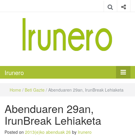
Irunero
Irungo euskarazko aldizkaria
Irunero
Home
/
Beti Gazte
/
Abenduaren 29an, IrunBreak Lehiaketa
Abenduaren 29an,
IrunBreak Lehiaketa
Posted on
2013(e)ko abenduak 26
by
Irunero