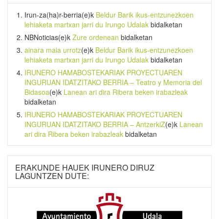
Irun-za(ha)r-berria
(e)k
Beldur Barik ikus-entzunezkoen
lehiaketa martxan jarri du Irungo Udalak
bidalketan
NBNoticias
(e)k
Zure ordenean
bidalketan
ainara maia urrotz
(e)k
Beldur Barik ikus-entzunezkoen
lehiaketa martxan jarri du Irungo Udalak
bidalketan
IRUNERO HAMABOSTEKARIAK PROYECTUAREN
INGURUAN IDATZITAKO BERRIA – Teatro y Memoria del
Bidasoa
(e)k
Lanean ari dira Ribera beken irabazleak
bidalketan
IRUNERO HAMABOSTEKARIAK PROYECTUAREN
INGURUAN IDATZITAKO BERRIA – AntzerkiZ
(e)k
Lanean
ari dira Ribera beken irabazleak
bidalketan
ERAKUNDE HAUEK IRUNERO DIRUZ
LAGUNTZEN DUTE: