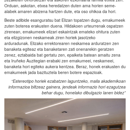
Orduan, askotan, etxea heredatzen duten ama horien seme-
alabek amaren abizena hartzen dute, eta oso ohikoa da hori.
Beste adibide esanguratsu bat Elizan topatzen dugu, emakumeek
zuten boterea erakusten duena. Hildakoen urteurrenak ospatzen
zirenean, emakumeek elizari eskaintzak emateko ohitura zuten
eta elizgizonen neskameak ziren horiek jasotzeko
arduradunak. Elizako errektorearen neskamea arduratzen zen
banaketa egiteaz eta banaketaren zati onenarekin geratzen
zenez, eztabaida bat gertatu zen, epaiketa batean amaitu zena
eta Iruñeko Auzitegian erabaki zen emakumeei, neskameei,
banaketa hori egiteko aukera kentzea. Beraz, honek erakusten du
emakumeek jada bazituztela beren botere espazioak.
“Estereotipo horiek ezabatzen laguntzeko, maila akademikoan
informazioa biltzeaz gainera, jendeak informazio hori ezagutzea
behar dugu, honelako dibulgazio lanen bidez”