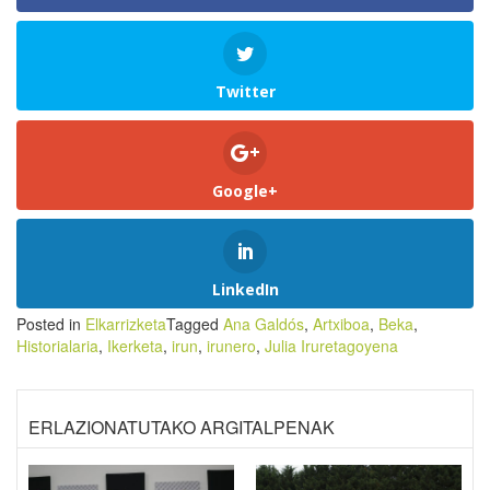
Twitter
Google+
LinkedIn
Posted in
Elkarrizketa
Tagged
Ana Galdós
,
Artxiboa
,
Beka
,
Historialaria
,
Ikerketa
,
irun
,
irunero
,
Julia Iruretagoyena
ERLAZIONATUTAKO ARGITALPENAK