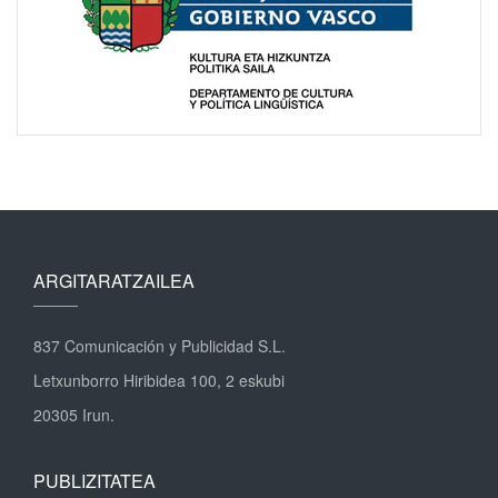
ARGITARATZAILEA
837 Comunicación y Publicidad S.L.
Letxunborro Hiribidea 100, 2 eskubi
20305 Irun.
PUBLIZITATEA