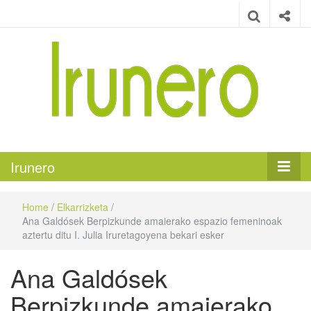
Irunero
Irungo euskarazko aldizkaria
Irunero
Home
/
Elkarrizketa
/
Ana Galdósek Berpizkunde amaierako espazio femeninoak
aztertu ditu I. Julia Iruretagoyena bekari esker
Ana Galdósek
Berpizkunde amaierako