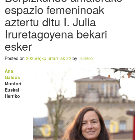
espazio femeninoak
aztertu ditu I. Julia
Iruretagoyena bekari
esker
Posted on
2025(e)ko urtarrilak 22
by
Irunero
Ana
Galdós
Monfort
Euskal
Herriko