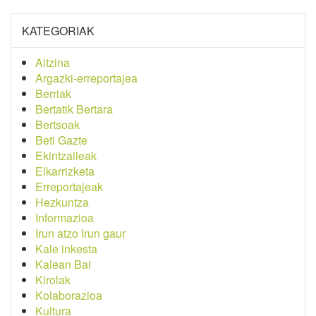
KATEGORIAK
Aitzina
Argazki-erreportajea
Berriak
Bertatik Bertara
Bertsoak
Beti Gazte
Ekintzaileak
Elkarrizketa
Erreportajeak
Hezkuntza
Informazioa
Irun atzo Irun gaur
Kale inkesta
Kalean Bai
Kirolak
Kolaborazioa
Kultura