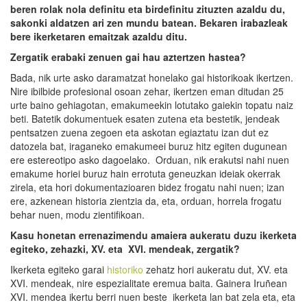
beren rolak nola definitu eta birdefinitu zituzten azaldu du,
sakonki aldatzen ari zen mundu batean. Bekaren irabazleak
bere ikerketaren emaitzak azaldu ditu.
Zergatik erabaki zenuen gai hau aztertzen hastea?
Bada, nik urte asko daramatzat honelako gai historikoak ikertzen.
Nire ibilbide profesional osoan zehar, ikertzen eman ditudan 25
urte baino gehiagotan, emakumeekin lotutako gaiekin topatu naiz
beti. Batetik dokumentuek esaten zutena eta bestetik, jendeak
pentsatzen zuena zegoen eta askotan egiaztatu izan dut ez
datozela bat, iraganeko emakumeei buruz hitz egiten dugunean
ere estereotipo asko dagoelako. Orduan, nik erakutsi nahi nuen
emakume horiei buruz hain errotuta geneuzkan ideiak okerrak
zirela, eta hori dokumentazioaren bidez frogatu nahi nuen; izan
ere, azkenean historia zientzia da, eta, orduan, horrela frogatu
behar nuen, modu zientifikoan.
Kasu honetan errenazimendu amaiera aukeratu duzu ikerketa
egiteko, zehazki, XV. eta XVI. mendeak, zergatik?
Ikerketa egiteko garai
historiko
zehatz hori aukeratu dut, XV. eta
XVI. mendeak, nire espezialitate eremua baita. Gainera Iruñean
XVI. mendea ikertu berri nuen beste ikerketa lan bat zela eta, eta