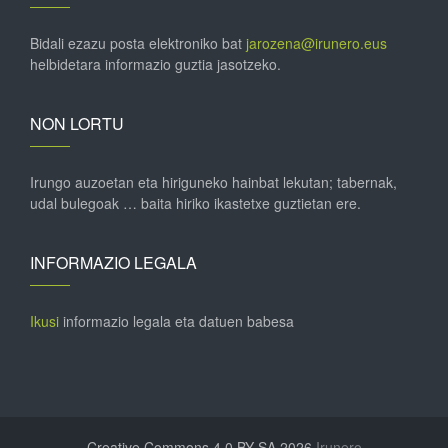
Bidali ezazu posta elektroniko bat
jarozena@irunero.eus
helbidetara informazio guztia jasotzeko.
NON LORTU
Irungo auzoetan eta hiriguneko hainbat lekutan; tabernak,
udal bulegoak … baita hiriko ikastetxe guztietan ere.
INFORMAZIO LEGALA
Ikusi
informazio legala eta datuen babesa
Creative Commons 4.0 BY-SA 2026
Irunero