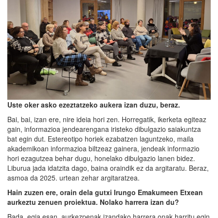
U
ste oker asko ezeztatzeko aukera izan duzu
, beraz.
Bai, bai, izan ere, nire ideia hori zen. Horregatik, ikerketa egiteaz
gain, informazioa jendearengana iristeko dibulgazio saiakuntza
bat egin dut. Estereotipo horiek ezabatzen laguntzeko, maila
akademikoan informazioa biltzeaz gainera, jendeak informazio
hori ezagutzea behar dugu, honelako dibulgazio lanen bidez.
Liburua jada idatzita dago, baina oraindik ez da argitaratu. Beraz,
asmoa da 2025. urtean zehar argitaratzea.
Hain zuzen ere, orain dela gutxi Irungo Emakumeen Etxean
aurkeztu zenuen proiektua. Nolako harrera izan du?
Bada, egia esan, aurkezpenak izandako harrera onak harritu egin