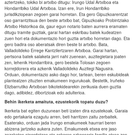
aztertzeko, tokiko bi artxibo ditugu: Irungo Udal Artxiboa eta
Hondarribiko Udal Artxiboa. Izan ere, Irun Hondarribiko
jurisdikziopean zegoen garai horretan. Eta gero Gipuzkoarentzat
oso garrantzitsua den beste artxibo bat, Gipuzkoako Probintziako
Artxibo Historikoa da, gaur egun notario baten aurrera eramaten
ditugu tramite guztiak, garai hartan eskribau batek kudeatzen
zuen hori eta dokumentazio hori guztia artxibo horretan dago. Eta
gero badira oso aberatsak diren beste bi artxibo. Bata,
Valladolideko Errege Kantzilertzaren Artxiboa. Garai hartan,
pertsona batek salaketa jarri nahi zuenean, auzitegietara joaten
zen, lehenik Hondarribira, gero bestela Tolosan zegoen
korrejidorera eta azkenik Valladolideko Auzitegi Nagusira.
Orduan, dokumentazio asko dago hor, tartean, beren eskubideak
planteatzen zituzten emakumeen ingurukoak. Bestetik, Iruñeko
Elizbarrutiko Artxiboan bikotekidearekin zerikusia duen guztia
dago, adibidez, dibortzioak edo adulterioa.
Behin ikerketa amaituta, ezustekorik topatu duzu?
Ikerketa bat egiten duzunean beti izaten dira ezustekoak. Garaia
edo gertakaria ezagutu arren, beti harritzen zaitu zerbaitek.
Esaterako, orduan jada Irungo emakumeek haurrari beren
abizena jartzeko aukera zuten. Emakumeek etxea ere jaso
zezaketen oinordetzan eta askoren ezkonsaria familia etxea zen.