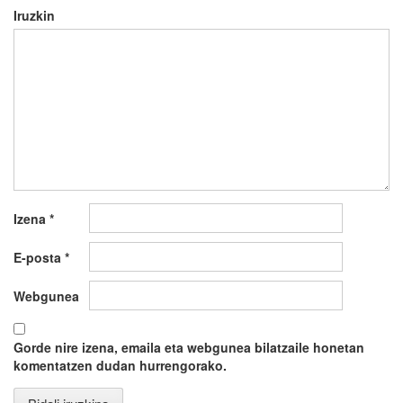
Iruzkin
Izena
*
E-posta
*
Webgunea
Gorde nire izena, emaila eta webgunea bilatzaile honetan
komentatzen dudan hurrengorako.