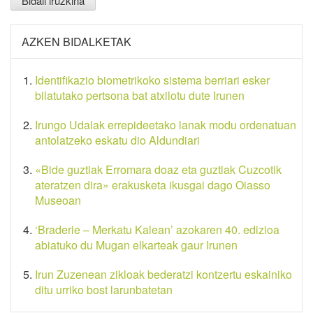
AZKEN BIDALKETAK
Identifikazio biometrikoko sistema berriari esker
bilatutako pertsona bat atxilotu dute Irunen
Irungo Udalak errepideetako lanak modu ordenatuan
antolatzeko eskatu dio Aldundiari
«Bide guztiak Erromara doaz eta guztiak Cuzcotik
ateratzen dira» erakusketa ikusgai dago Oiasso
Museoan
‘Braderie – Merkatu Kalean’ azokaren 40. edizioa
abiatuko du Mugan elkarteak gaur Irunen
Irun Zuzenean zikloak bederatzi kontzertu eskainiko
ditu urriko bost larunbatetan