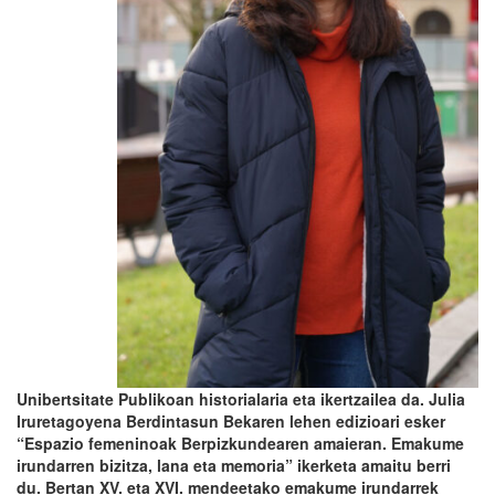
Unibertsitate
Publikoan historialaria eta ikertzailea da. Julia
Iruretagoyena
Berdintasun Bekaren lehen edizioari esker
“Espazio femeninoak Berpizkundearen amaieran. Emakume
irundarren bizitz
a, lana eta memoria” ikerketa amaitu berri
du. Bertan XV. eta XVI. mendeetako emakume irundarrek