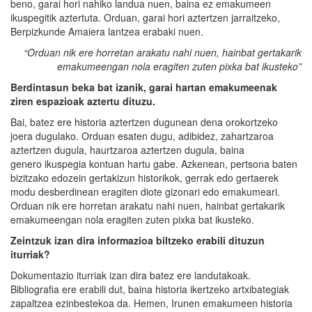
beno, garai hori nahiko landua nuen, baina ez emakumeen
ikuspegitik aztertuta. Orduan, garai hori aztertzen jarraitzeko,
Berpizkunde Amaiera lantzea erabaki nuen.
“Orduan nik ere horretan arakatu nahi nuen,
hainbat
gertakarik
emakumeengan nola eragiten zuten pixka bat ikusteko”
Berdintasun beka bat izanik, garai hartan emakumeenak
ziren espazioak aztertu dituzu.
Bai, batez ere historia aztertzen dugunean dena orokortzeko
joera dugulako. Orduan esaten dugu, adibidez, zahartzaroa
aztertzen dugula, haurtzaroa aztertzen dugula, baina
genero ikuspegia kontuan hartu gabe. Azkenean, pertsona baten
bizitzako edozein gertakizun historikok, gerrak edo gertaerek
modu desberdinean eragiten diote gizonari edo emakumeari.
Orduan nik ere horretan arakatu nahi nuen, hainbat gertakarik
emakumeengan nola eragiten zuten pixka bat ikusteko.
Zeintzuk izan dira informazioa biltzeko erabili dituzun
iturriak?
Dokumentazio iturriak izan dira batez ere landutakoak.
Bibliografia ere erabili dut, baina historia ikertzeko artxibategiak
zapaltzea ezinbestekoa da. Hemen, Irunen emakumeen historia