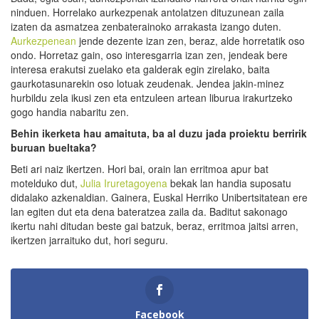
ninduen. Horrelako aurkezpenak antolatzen dituzunean zaila
izaten da asmatzea zenbaterainoko arrakasta izango duten.
Aurkezpenean
jende dezente izan zen, beraz, alde horretatik oso
ondo. Horretaz gain, oso interesgarria izan zen, jendeak bere
interesa erakutsi zuelako eta galderak egin zirelako, baita
gaurkotasunarekin oso lotuak zeudenak. Jendea jakin-minez
hurbildu zela ikusi zen eta entzuleen artean liburua irakurtzeko
gogo handia nabaritu zen.
Behin ikerketa hau amaituta,
ba al duzu
jada proiektu berririk
buruan bueltaka?
Beti ari naiz ikertzen. Hori bai, orain lan erritmoa apur bat
motelduko dut,
Julia Iruretagoyena
bekak lan handia suposatu
didalako azkenaldian. Gainera, Euskal Herriko Unibertsitatean ere
lan egiten dut eta dena bateratzea zaila da. Baditut sakonago
ikertu nahi ditudan beste gai batzuk, beraz, erritmoa jaitsi arren,
ikertzen jarraituko dut, hori seguru.
Facebook