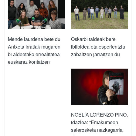
Mende laurdena bete du
Oskarbi taldeak bere
Antxeta Irratiak mugaren
ibilbidea eta esperientzia
bi aldeetako errealitatea
zabaltzen jarraitzen du
euskaraz kontatzen
NOELIA LORENZO PINO,
idazlea: “Emakumeen
salerosketa nazkagarria