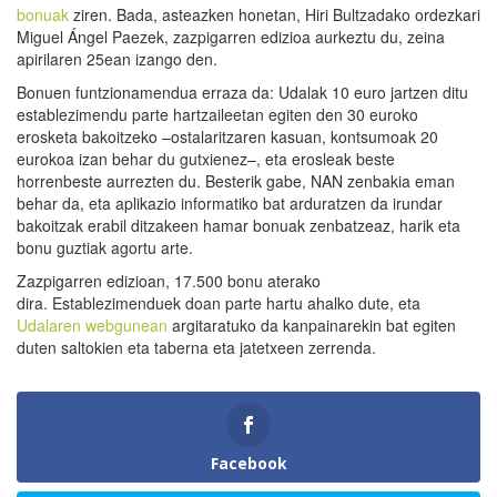
bonuak
ziren. Bada, asteazken honetan, Hiri Bultzadako ordezkari
Miguel Ángel Paezek, zazpigarren edizioa aurkeztu du, zeina
apirilaren 25ean izango den.
Bonuen funtzionamendua erraza da: Udalak 10 euro jartzen ditu
establezimendu parte hartzaileetan egiten den 30 euroko
erosketa bakoitzeko –ostalaritzaren kasuan, kontsumoak 20
eurokoa izan behar du gutxienez–, eta erosleak beste
horrenbeste aurrezten du. Besterik gabe, NAN zenbakia eman
behar da, eta aplikazio informatiko bat arduratzen da irundar
bakoitzak erabil ditzakeen hamar bonuak zenbatzeaz, harik eta
bonu guztiak agortu arte.
Zazpigarren edizioan, 17.500 bonu aterako
dira. Establezimenduek doan parte hartu ahalko dute, eta
Udalaren webgunean
argitaratuko da kanpainarekin bat egiten
duten saltokien eta taberna eta jatetxeen zerrenda.
Facebook