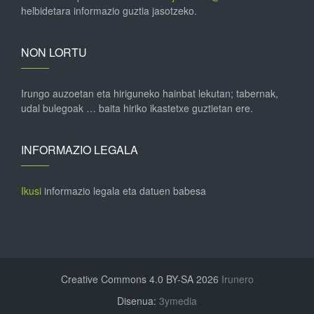
helbidetara informazio guztia jasotzeko.
NON LORTU
Irungo auzoetan eta hiriguneko hainbat lekutan; tabernak,
udal bulegoak … baita hiriko ikastetxe guztietan ere.
INFORMAZIO LEGALA
Ikusi
informazio legala eta datuen babesa
Creative Commons 4.0 BY-SA 2026
Irunero
Disenua:
3ymedia