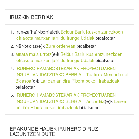
IRUZKIN BERRIAK
Irun-za(ha)r-berria
(e)k
Beldur Barik ikus-entzunezkoen
lehiaketa martxan jarri du Irungo Udalak
bidalketan
NBNoticias
(e)k
Zure ordenean
bidalketan
ainara maia urrotz
(e)k
Beldur Barik ikus-entzunezkoen
lehiaketa martxan jarri du Irungo Udalak
bidalketan
IRUNERO HAMABOSTEKARIAK PROYECTUAREN
INGURUAN IDATZITAKO BERRIA – Teatro y Memoria del
Bidasoa
(e)k
Lanean ari dira Ribera beken irabazleak
bidalketan
IRUNERO HAMABOSTEKARIAK PROYECTUAREN
INGURUAN IDATZITAKO BERRIA – AntzerkiZ
(e)k
Lanean
ari dira Ribera beken irabazleak
bidalketan
ERAKUNDE HAUEK IRUNERO DIRUZ
LAGUNTZEN DUTE: