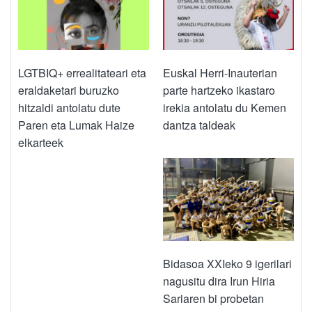
LGTBIQ+ errealitateari eta
Euskal Herri-Inauterian
eraldaketari buruzko
parte hartzeko ikastaro
hitzaldi antolatu dute
irekia antolatu du Kemen
Paren eta Lumak Haize
dantza taldeak
elkarteek
Bidasoa XXIeko 9 igerilari
nagusitu dira Irun Hiria
Sariaren bi probetan