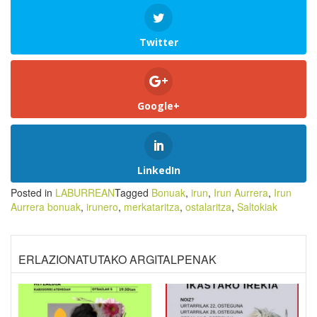
Twitter
Google+
LinkedIn
Posted in
LABURREAN
Tagged
Bonuak
,
irun
,
Irun Aurrera
,
Irun
Aurrera bonuak
,
irunero
,
merkataritza
,
ostalaritza
,
Saltokiak
ERLAZIONATUTAKO ARGITALPENAK