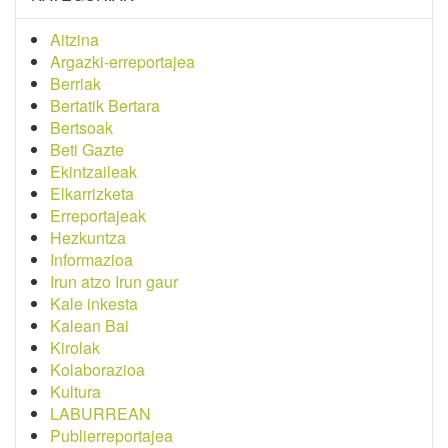
Aitzina
Argazki-erreportajea
Berriak
Bertatik Bertara
Bertsoak
Beti Gazte
Ekintzaileak
Elkarrizketa
Erreportajeak
Hezkuntza
Informazioa
Irun atzo Irun gaur
Kale inkesta
Kalean Bai
Kirolak
Kolaborazioa
Kultura
LABURREAN
Publierreportajea