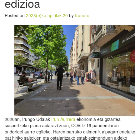
edizioa
Posted on
2023(e)ko apirilak 20
by
Irunero
2020an, Irungo Udalak
Irun Aurrera
ekonomia eta gizartea
suspertzeko plana abiarazi zuen, COVID-19 pandemiaren
ondorioei aurre egiteko. Haren barruko ekimenik aipagarrienetako
bat hiriko saltokien eta ostalaritzako establezimenduen aldeko