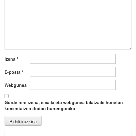
Izena
*
E-posta
*
Webgunea
Gorde nire izena, emaila eta webgunea bilatzaile honetan
komentatzen dudan hurrengorako.