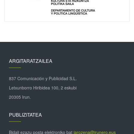
ARGITARATZAILEA
837 Comunicación y Publicidad S.L.
Letxunborro Hiribidea 100, 2 eskubi
20305 Irun.
PUBLIZITATEA
Bidali ezazu posta elektroniko bat
jarozena@irunero.eus