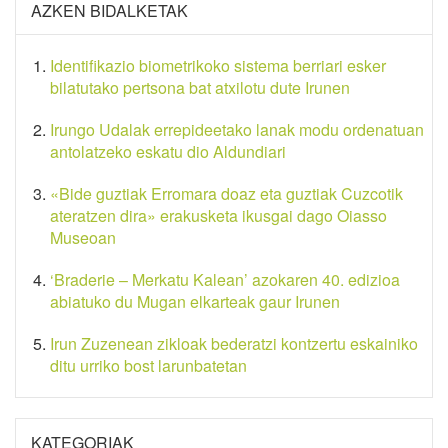
AZKEN BIDALKETAK
Identifikazio biometrikoko sistema berriari esker
bilatutako pertsona bat atxilotu dute Irunen
Irungo Udalak errepideetako lanak modu ordenatuan
antolatzeko eskatu dio Aldundiari
«Bide guztiak Erromara doaz eta guztiak Cuzcotik
ateratzen dira» erakusketa ikusgai dago Oiasso
Museoan
‘Braderie – Merkatu Kalean’ azokaren 40. edizioa
abiatuko du Mugan elkarteak gaur Irunen
Irun Zuzenean zikloak bederatzi kontzertu eskainiko
ditu urriko bost larunbatetan
KATEGORIAK