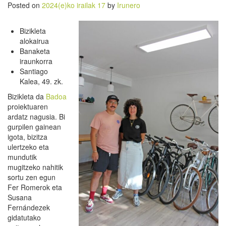
Posted on
2024(e)ko irailak 17
by
Irunero
Bizikleta
alokairua
Banaketa
iraunkorra
Santiago
Kalea, 49. zk.
Bizikleta da
Badoa
proiektuaren
ardatz nagusia. Bi
gurpilen gainean
igota, bizitza
ulertzeko eta
mundutik
mugitzeko nahitik
sortu zen egun
Fer Romerok eta
Susana
Fernándezek
gidatutako