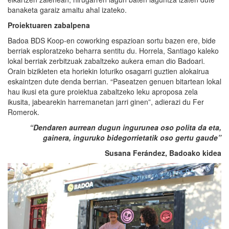
banaketa garaiz amaitu ahal izateko.
Proiektuaren zabalpena
Badoa BDS Koop-en coworking espazioan sortu bazen ere, bide
berriak esploratzeko beharra sentitu du. Horrela, Santiago kaleko
lokal berriak zerbitzuak zabaltzeko aukera eman dio Badoari.
Orain bizikleten eta horiekin loturiko osagarri guztien alokairua
eskaintzen dute denda berrian. “Paseatzen genuen bitartean lokal
hau ikusi eta gure proiektua zabaltzeko leku aproposa zela
ikusita, jabearekin harremanetan jarri ginen”, adierazi du Fer
Romerok.
“Dendaren aurrean dugun ingurunea oso polita da eta,
gainera, inguruko bidegorrietatik oso gertu gaude”
Susana
Ferández
,
Badoako
kidea