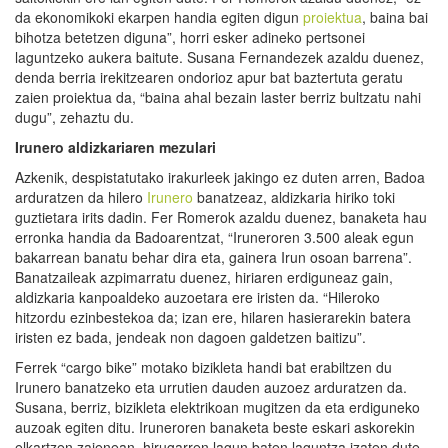
da ekonomikoki ekarpen handia egiten digun
proiektua
, baina bai
bihotza betetzen diguna”, horri esker adineko pertsonei
laguntzeko aukera baitute. Susana Fernandezek azaldu duenez,
denda berria irekitzearen ondorioz apur bat baztertuta geratu
zaien proiektua da, “baina ahal bezain laster berriz bultzatu nahi
dugu”, zehaztu du.
Irunero
aldizkariaren mezulari
Azkenik, despistatutako irakurleek jakingo ez duten arren, Badoa
arduratzen da hilero
Irunero
banatzeaz, aldizkaria hiriko toki
guztietara irits dadin. Fer Romerok azaldu duenez, banaketa hau
erronka handia da Badoarentzat, “Iruneroren 3.500 aleak egun
bakarrean banatu behar dira eta, gainera Irun osoan barrena”.
Banatzaileak azpimarratu duenez, hiriaren erdiguneaz gain,
aldizkaria kanpoaldeko auzoetara ere iristen da. “Hileroko
hitzordu ezinbestekoa da; izan ere, hilaren hasierarekin batera
iristen ez bada, jendeak non dagoen galdetzen baitizu”.
Ferrek “cargo bike” motako bizikleta handi bat erabiltzen du
Irunero banatzeko eta urrutien dauden auzoez arduratzen da.
Susana, berriz, bizikleta elektrikoan mugitzen da eta erdiguneko
auzoak egiten ditu. Iruneroren banaketa beste eskari askorekin
elkartzen zaienean, hirugarren lagun baten laguntza izaten dute