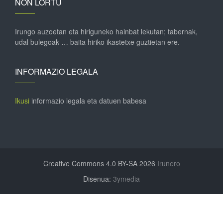
NON LORTU
Irungo auzoetan eta hiriguneko hainbat lekutan; tabernak,
udal bulegoak … baita hiriko ikastetxe guztietan ere.
INFORMAZIO LEGALA
Ikusi
informazio legala eta datuen babesa
Creative Commons 4.0 BY-SA 2026
Irunero
Disenua:
3ymedia