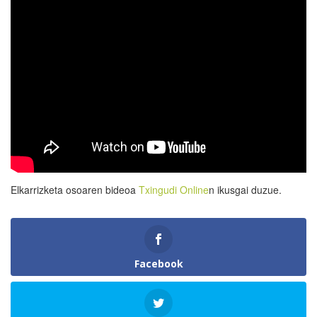
Elkarrizketa osoaren bideoa
Txingudi Online
n ikusgai duzue.
Facebook