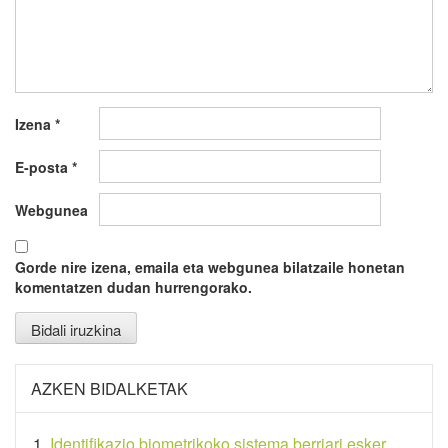
Izena
*
E-posta
*
Webgunea
Gorde nire izena, emaila eta webgunea bilatzaile honetan
komentatzen dudan hurrengorako.
AZKEN BIDALKETAK
Identifikazio biometrikoko sistema berriari esker