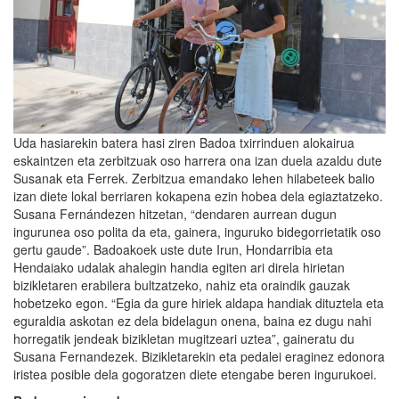
Uda hasiarekin batera hasi ziren Badoa txirrinduen alokairua
eskaintzen eta zerbitzuak oso harrera ona izan duela azaldu dute
Susanak eta Ferrek. Zerbitzua emandako lehen hilabeteek balio
izan diete lokal berriaren kokapena ezin hobea dela egiaztatzeko.
Susana Fernándezen hitzetan, “dendaren aurrean dugun
ingurunea oso polita da eta, gainera, inguruko bidegorrietatik oso
gertu gaude”. Badoakoek uste dute Irun, Hondarribia eta
Hendaiako udalak ahalegin handia egiten ari direla hirietan
bizikletaren erabilera bultzatzeko, nahiz eta oraindik gauzak
hobetzeko egon. “Egia da gure hiriek aldapa handiak dituztela eta
eguraldia askotan ez dela bidelagun onena, baina ez dugu nahi
horregatik jendeak bizikletan mugitzeari uztea”, gaineratu du
Susana Fernandezek. Bizikletarekin eta pedalei eraginez edonora
iristea posible dela gogoratzen diete etengabe beren ingurukoei.