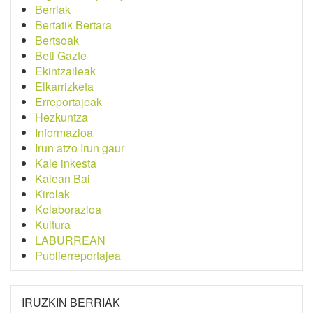
Berriak
Bertatik Bertara
Bertsoak
Beti Gazte
Ekintzaileak
Elkarrizketa
Erreportajeak
Hezkuntza
Informazioa
Irun atzo Irun gaur
Kale inkesta
Kalean Bai
Kirolak
Kolaborazioa
Kultura
LABURREAN
Publierreportajea
IRUZKIN BERRIAK