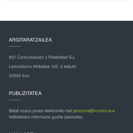
ARGITARATZAILEA
837 Comunicación y Publicidad S.L.
Letxunborro Hiribidea 100, 2 eskubi
20305 Irun.
PUBLIZITATEA
Bidali ezazu posta elektroniko bat
jarozena@irunero.eus
helbidetara informazio guztia jasotzeko.