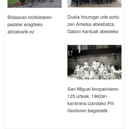
Duela hirurogei urte sortu
Bidasoan bizikletaren
zen Ametsa abesbatza,
pedalei eragiteko
Gabon kantuak abesteko
aitzakiarik ez
San Miguel konpainiaren
125 urteak, 1962an
kantinera izandako Pili
Gordoren begietatik