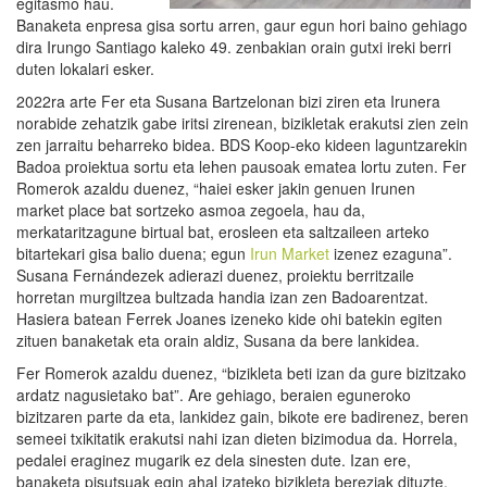
egitasmo hau.
Banaketa enpresa gisa sortu arren, gaur egun hori baino gehiago
dira Irungo Santiago kaleko 49. zenbakian orain gutxi ireki berri
duten lokalari esker.
2022ra arte Fer eta Susana Bartzelonan bizi ziren eta Irunera
norabide zehatzik gabe iritsi zirenean, bizikletak erakutsi zien zein
zen jarraitu beharreko bidea. BDS Koop-eko kideen laguntzarekin
Badoa proiektua sortu eta lehen pausoak ematea lortu zuten. Fer
Romerok azaldu duenez, “haiei esker jakin genuen Irunen
market place bat sortzeko asmoa zegoela, hau da,
merkataritzagune birtual bat, erosleen eta saltzaileen arteko
bitartekari gisa balio duena; egun
Irun Market
izenez ezaguna”.
Susana Fernándezek adierazi duenez, proiektu berritzaile
horretan murgiltzea bultzada handia izan zen Badoarentzat.
Hasiera batean Ferrek Joanes izeneko kide ohi batekin egiten
zituen banaketak eta orain aldiz, Susana da bere lankidea.
Fer Romerok azaldu duenez, “bizikleta beti izan da gure bizitzako
ardatz nagusietako bat”. Are gehiago, beraien eguneroko
bizitzaren parte da eta, lankidez gain, bikote ere badirenez, beren
semeei txikitatik erakutsi nahi izan dieten bizimodua da. Horrela,
pedalei eraginez mugarik ez dela sinesten dute. Izan ere,
banaketa pisutsuak egin ahal izateko bizikleta bereziak dituzte,