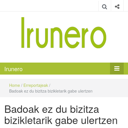
Irunero
Irungo euskarazko aldizkaria
Irunero
Home
/
Erreportajeak
/
Badoak ez du bizitza bizikletarik gabe ulertzen
Badoak ez du bizitza
bizikletarik gabe ulertzen