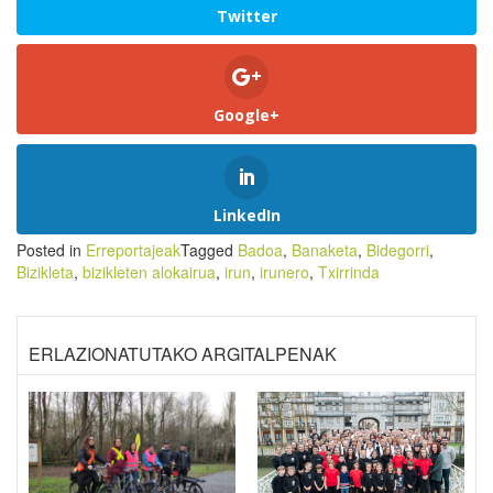
Twitter
Google+
LinkedIn
Posted in
Erreportajeak
Tagged
Badoa
,
Banaketa
,
Bidegorri
,
Bizikleta
,
bizikleten alokairua
,
irun
,
irunero
,
Txirrinda
ERLAZIONATUTAKO ARGITALPENAK