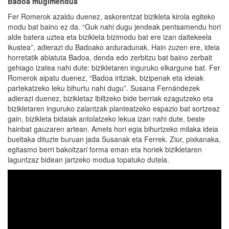
Badoa mugimendua
Fer Romerok azaldu duenez, askorentzat bizikleta kirola egiteko
modu bat baino ez da. “Guk nahi dugu jendeak pentsamendu hori
alde batera uztea eta bizikleta bizimodu bat ere izan daitekeela
ikustea”, adierazi du Badoako arduradunak. Hain zuzen ere, ideia
horretatik abiatuta Badoa, denda edo zerbitzu bat baino zerbait
gehiago izatea nahi dute: bizikletaren inguruko elkargune bat. Fer
Romerok aipatu duenez, “Badoa iritziak, bizipenak eta ideiak
partekatzeko leku bihurtu nahi dugu”. Susana Fernándezek
adierazi duenez, bizikletaz ibiltzeko bide berriak ezagutzeko eta
bizikletaren inguruko zalantzak planteatzeko espazio bat sortzeaz
gain, bizikleta bidaiak antolatzeko lekua izan nahi dute, beste
hainbat gauzaren artean. Amets hori egia bihurtzeko milaka ideia
bueltaka dituzte buruan jada Susanak eta Ferrek. Ziur, pixkanaka,
egitasmo berri bakoitzari forma eman eta horiek bizikletaren
laguntzaz bidean jartzeko modua topatuko dutela.