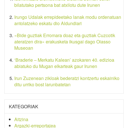
bilatutako pertsona bat atxilotu dute Irunen
Irungo Udalak errepideetako lanak modu ordenatuan
antolatzeko eskatu dio Aldundiari
«Bide guztiak Erromara doaz eta guztiak Cuzcotik
ateratzen dira» erakusketa ikusgai dago Oiasso
Museoan
‘Braderie – Merkatu Kalean’ azokaren 40. edizioa
abiatuko du Mugan elkarteak gaur Irunen
Irun Zuzenean zikloak bederatzi kontzertu eskainiko
ditu urriko bost larunbatetan
KATEGORIAK
Aitzina
Argazki-erreportajea