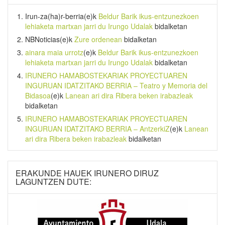
Irun-za(ha)r-berria
(e)k
Beldur Barik ikus-entzunezkoen
lehiaketa martxan jarri du Irungo Udalak
bidalketan
NBNoticias
(e)k
Zure ordenean
bidalketan
ainara maia urrotz
(e)k
Beldur Barik ikus-entzunezkoen
lehiaketa martxan jarri du Irungo Udalak
bidalketan
IRUNERO HAMABOSTEKARIAK PROYECTUAREN
INGURUAN IDATZITAKO BERRIA – Teatro y Memoria del
Bidasoa
(e)k
Lanean ari dira Ribera beken irabazleak
bidalketan
IRUNERO HAMABOSTEKARIAK PROYECTUAREN
INGURUAN IDATZITAKO BERRIA – AntzerkiZ
(e)k
Lanean
ari dira Ribera beken irabazleak
bidalketan
ERAKUNDE HAUEK IRUNERO DIRUZ
LAGUNTZEN DUTE: