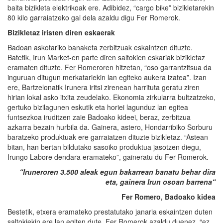
baita bizikleta elektrikoak ere. Adibidez, “cargo bike” bizikletarekin
80 kilo garraiatzeko gai dela azaldu digu Fer Romerok.
Bizikletaz iristen diren eskaerak
Badoan askotariko banaketa zerbitzuak eskaintzen dituzte.
Batetik, Irun Market-en parte diren saltokien eskariak bizikletaz
eramaten dituzte. Fer Romeroren hitzetan, “oso garrantzitsua da
inguruan ditugun merkatariekin lan egiteko aukera izatea”. Izan
ere, Bartzelonatik Irunera iritsi zirenean harrituta geratu ziren
hirian lokal asko itxita zeudelako. Ekonomia zirkularra bultzatzeko,
gertuko bizilagunen eskutik eta horiei lagunduz lan egitea
funtsezkoa iruditzen zaie Badoako kideei, beraz, zerbitzua
azkarra bezain hurbila da. Gainera, astero, Hondarribiko Sorburu
baratzeko produktuak ere garraiatzen dituzte bizikletaz. “Astean
bitan, han bertan bildutako sasoiko produktua jasotzen diegu,
Irungo Labore dendara eramateko”, gaineratu du Fer Romerok.
“
Iruneroren
3.500 aleak egun bakarrean banatu behar dira
eta, gainera Irun osoan
barrena
“
Fer
Romero,
Badoako
kidea
Bestetik, etxera eramateko prestatutako janaria eskaintzen duten
saltokiekin ere lan egiten dute. Fer Romerok azaldu duenez, “ez