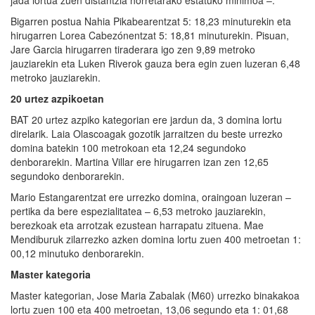
jada lortua zuen distantzia horretarako estatuko minimoa –.
Bigarren postua Nahia Pikabearentzat 5: 18,23 minuturekin eta
hirugarren Lorea Cabezónentzat 5: 18,81 minuturekin. Pisuan,
Jare Garcia hirugarren tiraderara igo zen 9,89 metroko
jauziarekin eta Luken Riverok gauza bera egin zuen luzeran 6,48
metroko jauziarekin.
20 urtez azpikoetan
BAT 20 urtez azpiko kategorian ere jardun da, 3 domina lortu
direlarik. Laia Olascoagak gozotik jarraitzen du beste urrezko
domina batekin 100 metrokoan eta 12,24 segundoko
denborarekin. Martina Villar ere hirugarren izan zen 12,65
segundoko denborarekin.
Mario Estangarentzat ere urrezko domina, oraingoan luzeran –
pertika da bere espezialitatea – 6,53 metroko jauziarekin,
berezkoak eta arrotzak ezustean harrapatu zituena. Mae
Mendiburuk zilarrezko azken domina lortu zuen 400 metroetan 1:
00,12 minutuko denborarekin.
Master kategoria
Master kategorian, Jose Maria Zabalak (M60) urrezko binakakoa
lortu zuen 100 eta 400 metroetan, 13,06 segundo eta 1: 01,68