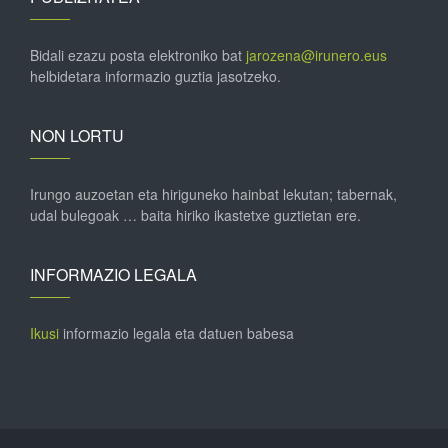
Bidali ezazu posta elektroniko bat
jarozena@irunero.eus
helbidetara informazio guztia jasotzeko.
NON LORTU
Irungo auzoetan eta hiriguneko hainbat lekutan; tabernak,
udal bulegoak … baita hiriko ikastetxe guztietan ere.
INFORMAZIO LEGALA
Ikusi
informazio legala eta datuen babesa