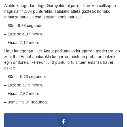
Alebin kategorian, Inge Garayalde bigarren izan zen sailkapen
nagusian 1.304 punturekin. Talaiako atleta gazteak honako
emaitza hauekin osatu zituen konbinatuak:
– 60m: 8,78 segundo.
– Luzera: 4,37 metro.
– Pisua: 7,12 metro.
Haur kategorian, Iker Anaut podiumeko hirugarren tiraderara igo
zen, Ibai Anaut anaiarekin laugarren postuan proba on batzuk
egin ondoren. Ikerrek 1.842 puntu lortu zituen emaitza hauei
esker:
– 80m: 10,73 segundo.
– Luzera: 5,13 metro.
– Pisua: 7,67 metro.
– 80mv: 13,31 segundo.