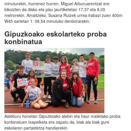
minuturekin, hurrenez hurren. Miguel Arburuarentzat ere
bikoizten da disko eta pisu jaurtiketetan 17,37 eta 8,05
metrorekin. Amaitzeko, Susana Ruizek urrea irabazi zuen 400m
W45 sarietan 1: 08,54 minutuko denborarekin.
Gipuzkoako eskolarteko proba
konbinatua
Asteburu honetan Gipuzkoako alebin eta haur mailetako proba
konbinatuen txapelketa ere ospatu da, biak ala biak gure
eskolaren partaidetza handiarekin.