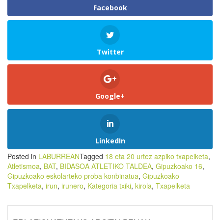
Facebook
Twitter
Google+
LinkedIn
Posted in
LABURREAN
Tagged
18 eta 20 urtez azpiko txapelketa
,
Atletismoa
,
BAT
,
BIDASOA ATLETIKO TALDEA
,
Gipuzkoako 16
,
Gipuzkoako eskolarteko proba konbinatua
,
Gipuzkoako
Txapelketa
,
irun
,
irunero
,
Kategoria txiki
,
kirola
,
Txapelketa