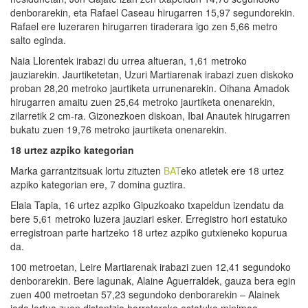
denborarekin, eta Rafael Caseau hirugarren 15,97 segundorekin.
Rafael ere luzeraren hirugarren tiraderara igo zen 5,66 metro
salto eginda.
Naia Llorentek irabazi du urrea altueran, 1,61 metroko
jauziarekin. Jaurtiketetan, Uzuri Martiarenak irabazi zuen diskoko
proban 28,20 metroko jaurtiketa urrunenarekin. Oihana Amadok
hirugarren amaitu zuen 25,64 metroko jaurtiketa onenarekin,
zilarretik 2 cm-ra. Gizonezkoen diskoan, Ibai Anautek hirugarren
bukatu zuen 19,76 metroko jaurtiketa onenarekin.
18 urtez azpiko kategorian
Marka garrantzitsuak lortu zituzten
BAT
eko atletek ere 18 urtez
azpiko kategorian ere, 7 domina guztira.
Elaia Tapia, 16 urtez azpiko Gipuzkoako txapeldun izendatu da
bere 5,61 metroko luzera jauziari esker. Erregistro hori estatuko
erregistroan parte hartzeko 18 urtez azpiko gutxieneko kopurua
da.
100 metroetan, Leire Martiarenak irabazi zuen 12,41 segundoko
denborarekin. Bere lagunak, Alaine Aguerraldek, gauza bera egin
zuen 400 metroetan 57,23 segundoko denborarekin – Alainek