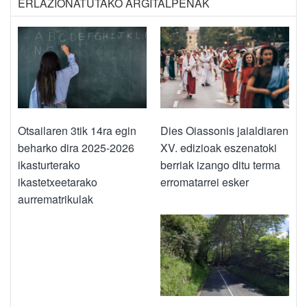
ERLAZIONATUTAKO ARGITALPENAK
Otsailaren 3tik 14ra egin
Dies Oiassonis jaialdiaren
beharko dira 2025-2026
XV. edizioak eszenatoki
ikasturterako
berriak izango ditu terma
ikastetxeetarako
erromatarrei esker
aurrematrikulak