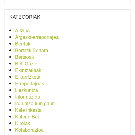
KATEGORIAK
Aitzina
Argazki-erreportajea
Berriak
Bertatik Bertara
Bertsoak
Beti Gazte
Ekintzaileak
Elkarrizketa
Erreportajeak
Hezkuntza
Informazioa
Irun atzo Irun gaur
Kale inkesta
Kalean Bai
Kirolak
Kolaborazioa