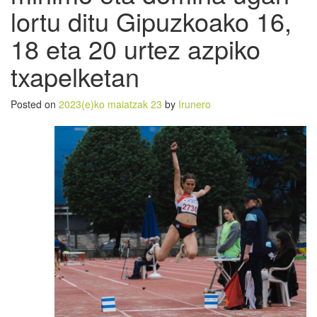
lortu ditu Gipuzkoako 16,
18 eta 20 urtez azpiko
txapelketan
Posted on
2023(e)ko maiatzak 23
by
Irunero