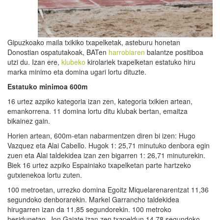
Gipuzkoako maila txikiko txapelketak, asteburu honetan
Donostian ospatutakoak, BATen
harrobiaren
balantze positiboa
utzi du. Izan ere,
klubeko
kirolariek txapelketan estatuko hiru
marka minimo eta domina ugari lortu dituzte.
Estatuko minimoa 600m
16 urtez azpiko kategoria izan zen, kategoria txikien artean,
emankorrena. 11 domina lortu ditu klubak bertan, emaitza
bikainez gain.
Horien artean, 600m-etan nabarmentzen diren bi izen: Hugo
Vazquez eta Alai Cabello. Hugok 1: 25,71 minutuko denbora egin
zuen eta Alai taldekidea izan zen bigarren 1: 26,71 minuturekin.
Biek 16 urtez azpiko Espainiako txapelketan parte hartzeko
gutxienekoa lortu zuten.
100 metroetan, urrezko domina Egoitz Miquelarenarentzat 11,36
segundoko denborarekin. Markel Garrancho taldekidea
hirugarren izan da 11,85 segundorekin. 100 metroko
hesidunetan, Jon Gajate izan zen txapeldun 14,78 segundoko