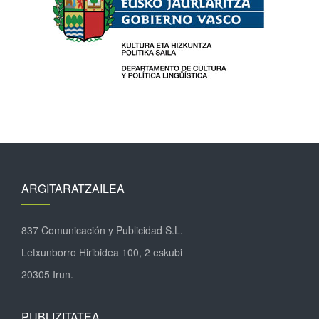
ARGITARATZAILEA
837 Comunicación y Publicidad S.L.
Letxunborro Hiribidea 100, 2 eskubi
20305 Irun.
PUBLIZITATEA