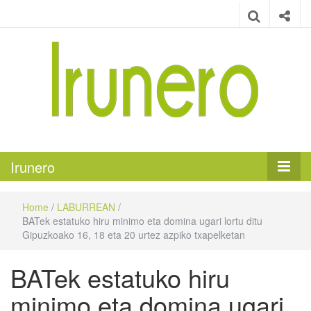
Irunero
Irungo euskarazko aldizkaria
Irunero
Home
/
LABURREAN
/
BATek estatuko hiru minimo eta domina ugari lortu ditu
Gipuzkoako 16, 18 eta 20 urtez azpiko txapelketan
BATek estatuko hiru
minimo eta domina ugari