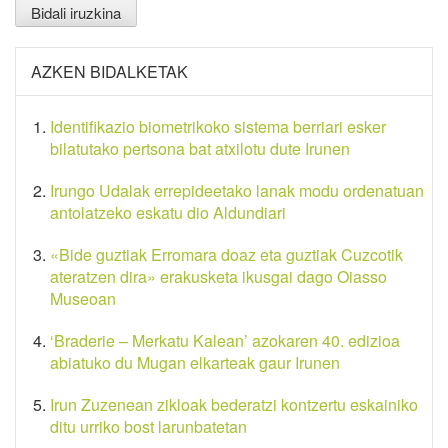
AZKEN BIDALKETAK
Identifikazio biometrikoko sistema berriari esker
bilatutako pertsona bat atxilotu dute Irunen
Irungo Udalak errepideetako lanak modu ordenatuan
antolatzeko eskatu dio Aldundiari
«Bide guztiak Erromara doaz eta guztiak Cuzcotik
ateratzen dira» erakusketa ikusgai dago Oiasso
Museoan
‘Braderie – Merkatu Kalean’ azokaren 40. edizioa
abiatuko du Mugan elkarteak gaur Irunen
Irun Zuzenean zikloak bederatzi kontzertu eskainiko
ditu urriko bost larunbatetan