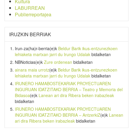
Kultura
LABURREAN
Publierreportajea
IRUZKIN BERRIAK
Irun-za(ha)r-berria
(e)k
Beldur Barik ikus-entzunezkoen
lehiaketa martxan jarri du Irungo Udalak
bidalketan
NBNoticias
(e)k
Zure ordenean
bidalketan
ainara maia urrotz
(e)k
Beldur Barik ikus-entzunezkoen
lehiaketa martxan jarri du Irungo Udalak
bidalketan
IRUNERO HAMABOSTEKARIAK PROYECTUAREN
INGURUAN IDATZITAKO BERRIA – Teatro y Memoria del
Bidasoa
(e)k
Lanean ari dira Ribera beken irabazleak
bidalketan
IRUNERO HAMABOSTEKARIAK PROYECTUAREN
INGURUAN IDATZITAKO BERRIA – AntzerkiZ
(e)k
Lanean
ari dira Ribera beken irabazleak
bidalketan