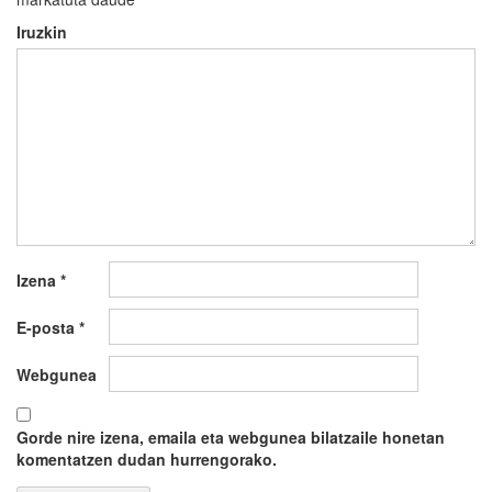
Iruzkin
Izena
*
E-posta
*
Webgunea
Gorde nire izena, emaila eta webgunea bilatzaile honetan
komentatzen dudan hurrengorako.