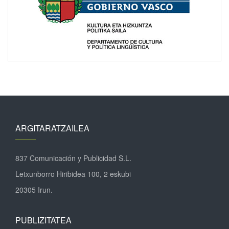
ARGITARATZAILEA
837 Comunicación y Publicidad S.L.
Letxunborro Hiribidea 100, 2 eskubi
20305 Irun.
PUBLIZITATEA