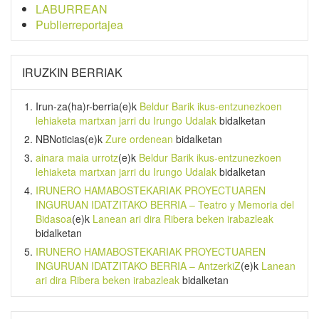
LABURREAN
Publierreportajea
IRUZKIN BERRIAK
Irun-za(ha)r-berria
(e)k
Beldur Barik ikus-entzunezkoen
lehiaketa martxan jarri du Irungo Udalak
bidalketan
NBNoticias
(e)k
Zure ordenean
bidalketan
ainara maia urrotz
(e)k
Beldur Barik ikus-entzunezkoen
lehiaketa martxan jarri du Irungo Udalak
bidalketan
IRUNERO HAMABOSTEKARIAK PROYECTUAREN
INGURUAN IDATZITAKO BERRIA – Teatro y Memoria del
Bidasoa
(e)k
Lanean ari dira Ribera beken irabazleak
bidalketan
IRUNERO HAMABOSTEKARIAK PROYECTUAREN
INGURUAN IDATZITAKO BERRIA – AntzerkiZ
(e)k
Lanean
ari dira Ribera beken irabazleak
bidalketan