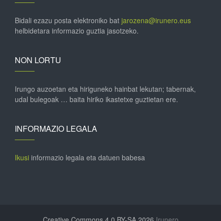
Bidali ezazu posta elektroniko bat
jarozena@irunero.eus
helbidetara informazio guztia jasotzeko.
NON LORTU
Irungo auzoetan eta hiriguneko hainbat lekutan; tabernak,
udal bulegoak … baita hiriko ikastetxe guztietan ere.
INFORMAZIO LEGALA
Ikusi
informazio legala eta datuen babesa
Creative Commons 4.0 BY-SA 2026
Irunero