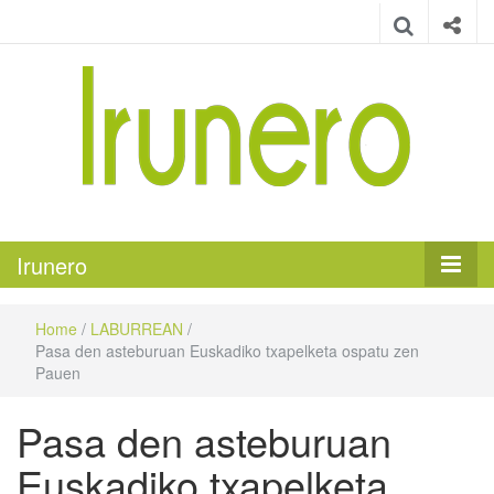
Irunero
Irungo euskarazko aldizkaria
Irunero
Home
/
LABURREAN
/
Pasa den asteburuan Euskadiko txapelketa ospatu zen
Pauen
Pasa den asteburuan
Euskadiko txapelketa