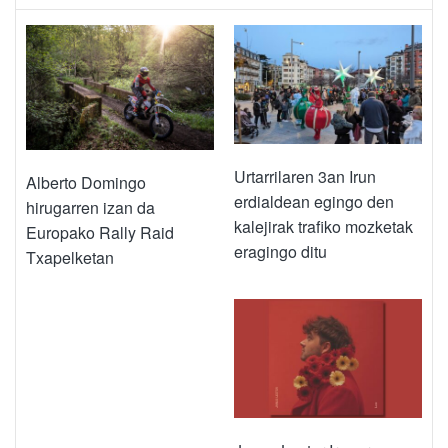
Urtarrilaren 3an Irun
Alberto Domingo
erdialdean egingo den
hirugarren izan da
kalejirak trafiko mozketak
Europako Rally Raid
eragingo ditu
Txapelketan