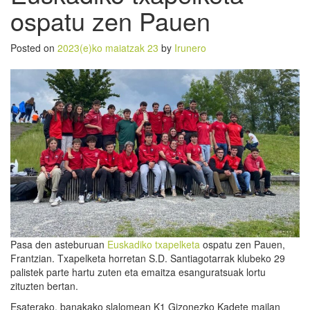
ospatu zen Pauen
Posted on
2023(e)ko maiatzak 23
by
Irunero
Pasa den asteburuan
Euskadiko txapelketa
ospatu zen Pauen,
Frantzian. Txapelketa horretan S.D. Santiagotarrak klubeko 29
palistek parte hartu zuten eta emaitza esanguratsuak lortu
zituzten bertan.
Esaterako, banakako slalomean K1 Gizonezko Kadete mailan