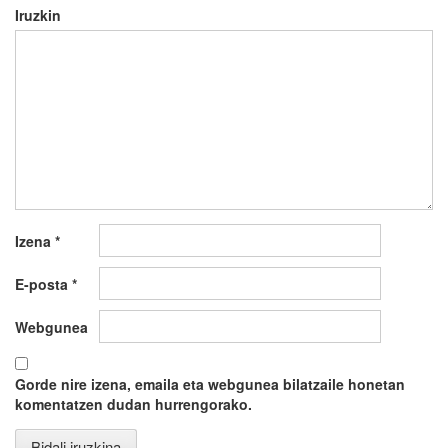
Iruzkin
Izena
*
E-posta
*
Webgunea
Gorde nire izena, emaila eta webgunea bilatzaile honetan
komentatzen dudan hurrengorako.