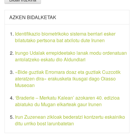
AZKEN BIDALKETAK
Identifikazio biometrikoko sistema berriari esker
bilatutako pertsona bat atxilotu dute Irunen
Irungo Udalak errepideetako lanak modu ordenatuan
antolatzeko eskatu dio Aldundiari
«Bide guztiak Erromara doaz eta guztiak Cuzcotik
ateratzen dira» erakusketa ikusgai dago Oiasso
Museoan
‘Braderie – Merkatu Kalean’ azokaren 40. edizioa
abiatuko du Mugan elkarteak gaur Irunen
Irun Zuzenean zikloak bederatzi kontzertu eskainiko
ditu urriko bost larunbatetan