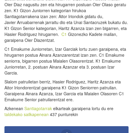
Oier Diaz nagusitu zen eta hirugarren postuan Oier Olaso geratu
zen. K1 Gizon Juniorren kategorian hirukoa
Santiagotarrakena izan zen: Aitor Iriondok gidatu du,
Javier Arruabarrenak jarraitu dio eta Unai Santacruzek bukatu du.
K1 Gizon Senior kategorian, Haritz Azanza izan zen bigarren, eta
Hasier Rodriguez hirugarren.
C1
Gizonezko Kadete mailan,
garaipena Oier Diazentzat.
C1 Emakume Juniorretan, Izar Garciak lortu zuen garaipena, eta
hirugarren postua Ainara Azanzarentzat izan zen. C1 Emakume
seniorra, bigarren postua Maialen Olasorentzat. K1 Emakume
Juniorretan, 2. postuan Ainara Azanzar eta 3. postuan Izar
Garcia.
Slalom patruiletan berriz, Hasier Rodriguez, Haritz Azanza eta
Aitor Iriondorentzat garaipena K1 Gizon Seniorren patruilan.
Garaipena Ainara Azanza, Izar Garcia eta Maialen Olasoren C1
Emakume Senior patruilarentzat ere.
Azkenean
Santiagotarrak
elkarteak garaipena lortu du ere
taldekako sailkapenean
437 punturekin