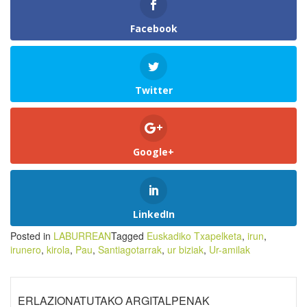
Facebook
Twitter
Google+
LinkedIn
Posted in
LABURREAN
Tagged
Euskadiko Txapelketa
,
irun
,
irunero
,
kirola
,
Pau
,
Santiagotarrak
,
ur biziak
,
Ur-amilak
ERLAZIONATUTAKO ARGITALPENAK