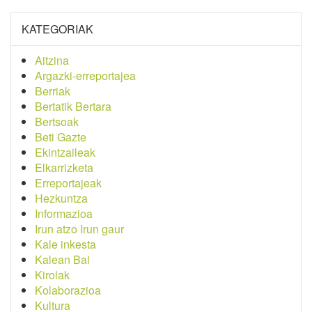
KATEGORIAK
Aitzina
Argazki-erreportajea
Berriak
Bertatik Bertara
Bertsoak
Beti Gazte
Ekintzaileak
Elkarrizketa
Erreportajeak
Hezkuntza
Informazioa
Irun atzo Irun gaur
Kale inkesta
Kalean Bai
Kirolak
Kolaborazioa
Kultura