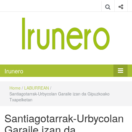
Irunero
Irungo euskarazko aldizkaria
Irunero
Home
/
LABURREAN
/
Santiagotarrak-Urbycolan Garaile izan da Gipuzkoako
Txapelketan
Santiagotarrak-Urbycolan
Garaile izan da