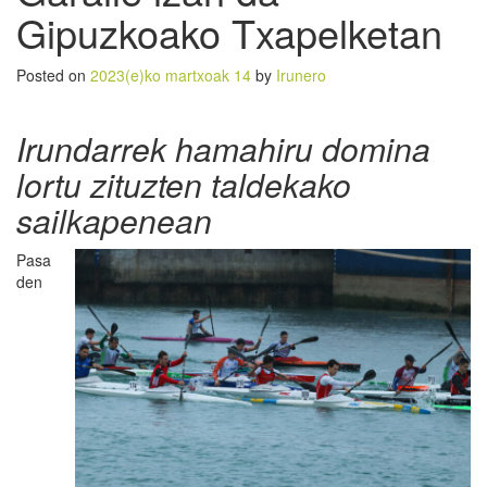
Gipuzkoako Txapelketan
Posted on
2023(e)ko martxoak 14
by
Irunero
Irundarrek hamahiru domina
lortu zituzten taldekako
sailkapenean
Pasa
den