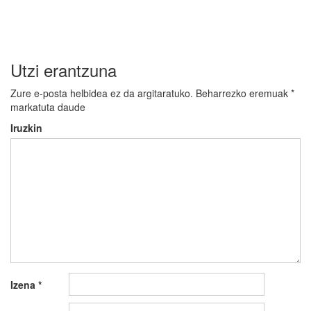
Utzi erantzuna
Zure e-posta helbidea ez da argitaratuko.
Beharrezko eremuak
*
markatuta daude
Iruzkin
Izena
*