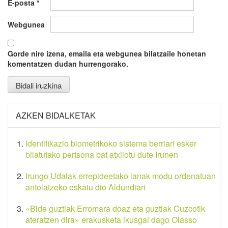
E-posta
*
Webgunea
Gorde nire izena, emaila eta webgunea bilatzaile honetan
komentatzen dudan hurrengorako.
AZKEN BIDALKETAK
Identifikazio biometrikoko sistema berriari esker
bilatutako pertsona bat atxilotu dute Irunen
Irungo Udalak errepideetako lanak modu ordenatuan
antolatzeko eskatu dio Aldundiari
«Bide guztiak Erromara doaz eta guztiak Cuzcotik
ateratzen dira» erakusketa ikusgai dago Oiasso