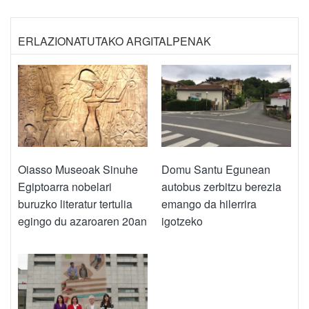
ERLAZIONATUTAKO ARGITALPENAK
Oiasso Museoak Sinuhe
Domu Santu Egunean
Egiptoarra nobelari
autobus zerbitzu berezia
buruzko literatur tertulia
emango da hilerrira
egingo du azaroaren 20an
igotzeko