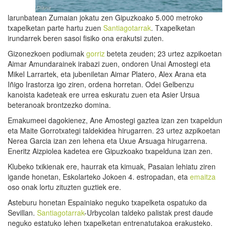
larunbatean Zumaian jokatu zen Gipuzkoako 5.000 metroko
txapelketan parte hartu zuen
Santiagotarrak
. Txapelketan
irundarrek beren sasoi fisiko ona erakutsi zuten.
Gizonezkoen podiumak
gorriz
beteta zeuden; 23 urtez azpikoetan
Aimar Amundarainek irabazi zuen, ondoren Unai Amostegi eta
Mikel Larrartek, eta jubeniletan Aimar Platero, Alex Arana eta
Iñigo Irastorza igo ziren, ordena horretan. Odei Gelbenzu
kanoista kadeteak ere urrea eskuratu zuen eta Asier Ursua
beteranoak brontzezko domina.
Emakumeei dagokienez, Ane Amostegi gaztea izan zen txapeldun
eta Maite Gorrotxategi taldekidea hirugarren. 23 urtez azpikoetan
Nerea Garcia izan zen lehena eta Uxue Arsuaga hirugarrena.
Eneritz Aizpiolea kadetea ere Gipuzkoako txapelduna izan zen.
Klubeko txikienak ere, haurrak eta kimuak, Pasaian lehiatu ziren
igande honetan, Eskolarteko Jokoen 4. estropadan, eta
emaitza
oso onak lortu zituzten guztiek ere.
Asteburu honetan Espainiako neguko txapelketa ospatuko da
Sevillan.
Santiagotarrak
-Urbycolan taldeko palistak prest daude
neguko estatuko lehen txapelketan entrenatutakoa erakusteko.