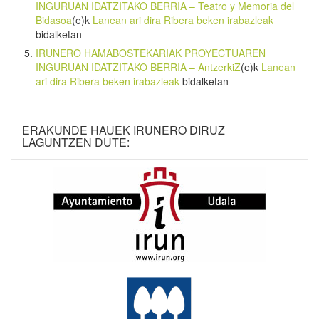
INGURUAN IDATZITAKO BERRIA – Teatro y Memoria del
Bidasoa
(e)k
Lanean ari dira Ribera beken irabazleak
bidalketan
IRUNERO HAMABOSTEKARIAK PROYECTUAREN
INGURUAN IDATZITAKO BERRIA – AntzerkiZ
(e)k
Lanean
ari dira Ribera beken irabazleak
bidalketan
ERAKUNDE HAUEK IRUNERO DIRUZ
LAGUNTZEN DUTE: