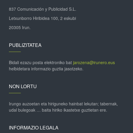
837 Comunicación y Publicidad S.L.
Letxunborro Hiribidea 100, 2 eskubi
20305 Irun.
PUBLIZITATEA
Bidali ezazu posta elektroniko bat
jarozena@irunero.eus
helbidetara informazio guztia jasotzeko.
NON LORTU
Irungo auzoetan eta hiriguneko hainbat lekutan; tabernak,
udal bulegoak … baita hiriko ikastetxe guztietan ere.
INFORMAZIO LEGALA