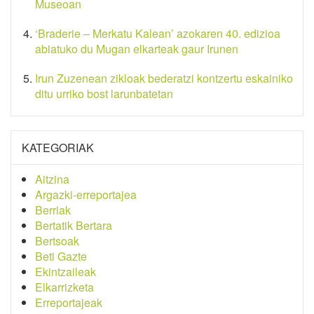
Museoan
‘Braderie – Merkatu Kalean’ azokaren 40. edizioa
abiatuko du Mugan elkarteak gaur Irunen
Irun Zuzenean zikloak bederatzi kontzertu eskainiko
ditu urriko bost larunbatetan
KATEGORIAK
Aitzina
Argazki-erreportajea
Berriak
Bertatik Bertara
Bertsoak
Beti Gazte
Ekintzaileak
Elkarrizketa
Erreportajeak