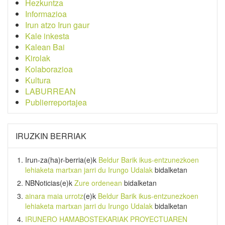
Hezkuntza
Informazioa
Irun atzo Irun gaur
Kale inkesta
Kalean Bai
Kirolak
Kolaborazioa
Kultura
LABURREAN
Publierreportajea
IRUZKIN BERRIAK
Irun-za(ha)r-berria
(e)k
Beldur Barik ikus-entzunezkoen
lehiaketa martxan jarri du Irungo Udalak
bidalketan
NBNoticias
(e)k
Zure ordenean
bidalketan
ainara maia urrotz
(e)k
Beldur Barik ikus-entzunezkoen
lehiaketa martxan jarri du Irungo Udalak
bidalketan
IRUNERO HAMABOSTEKARIAK PROYECTUAREN