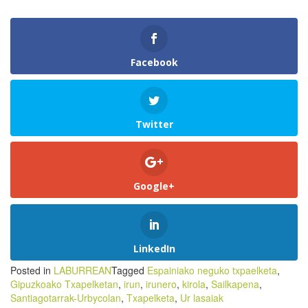
Facebook
Twitter
Google+
LinkedIn
Posted in
LABURREAN
Tagged
Espainiako neguko txpaelketa
,
Gipuzkoako Txapelketan
,
irun
,
irunero
,
kirola
,
Sailkapena
,
Santiagotarrak-Urbycolan
,
Txapelketa
,
Ur lasaiak