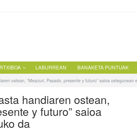
RTXIBOA
LABURREAN
BANAKETA PUNTUAK
aren ostean, “Meazuri. Pasado, presente y futuro” saioa ostegunean 
asta handiaren ostean,
sente y futuro” saioa
uko da