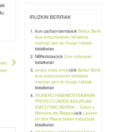
ak
du
IRUZKIN BERRIAK
Irun-za(ha)r-berria
(e)k
Beldur Barik
ikus-entzunezkoen lehiaketa
martxan jarri du Irungo Udalak
bidalketan
NBNoticias
(e)k
Zure ordenean
bidalketan
oako
ainara maia urrotz
(e)k
Beldur Barik
etan
ikus-entzunezkoen lehiaketa
martxan jarri du Irungo Udalak
bidalketan
IRUNERO HAMABOSTEKARIAK
PROYECTUAREN INGURUAN
IDATZITAKO BERRIA – Teatro y
Memoria del Bidasoa
(e)k
Lanean
ari dira Ribera beken irabazleak
bidalketan