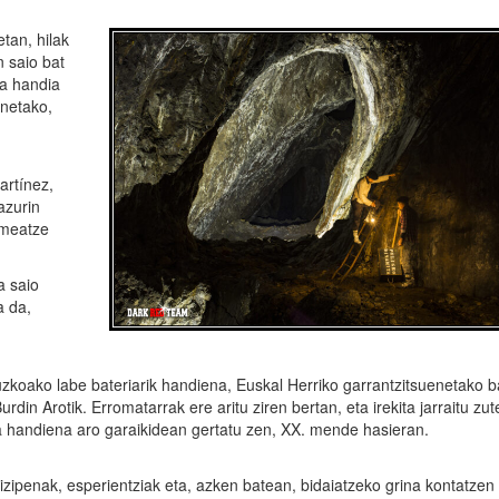
tan, hilak
n saio bat
a handia
onetako,
artínez,
azurin
 meatze
a saio
a da,
koako labe bateriarik handiena, Euskal Herriko garrantzitsuenetako b
din Arotik. Erromatarrak ere aritu ziren bertan, eta irekita jarraitu zut
 handiena aro garaikidean gertatu zen, XX. mende hasieran.
ipenak, esperientziak eta, azken batean, bidaiatzeko grina kontatzen 