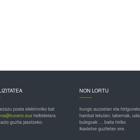
IZITATEA
NON LORTU
 ezazu posta elektroniko bat
Irungo auzoetan eta hirigunek
ena@irunero.eus
helbidetara
hainbat lekutan; tabernak, uda
azio guztia jasotzeko.
bulegoak … baita hiriko
ikastetxe guztietan ere.