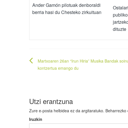
Ander Gamón pilotuak denboraldi
Ostalar
berria hasi du Chesteko zirkuituan
publiko
jartzek
dituzte
Bidalketetan
Martxoaren 26an “Irun Hiria” Musika Bandak soi
zehar
kontzertua emango du
nabigatu
Utzi erantzuna
Zure e-posta helbidea ez da argitaratuko.
Beharrezko
Iruzkin