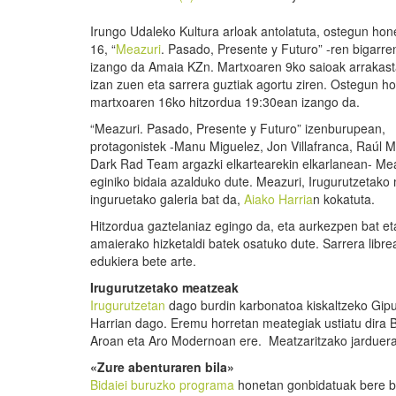
Irungo Udaleko Kultura arloak antolatuta, ostegun hone
16, “
Meazuri
. Pasado, Presente y Futuro” -ren bigarre
izango da Amaia KZn. Martxoaren 9ko saioak arrakast
izan zuen eta sarrera guztiak agortu ziren. Ostegun h
martxoaren 16ko hitzordua 19:30ean izango da.
“Meazuri. Pasado, Presente y Futuro” izenburupean,
protagonistek -Manu Miguelez, Jon Villafranca, Raúl M
Dark Rad Team argazki elkartearekin elkarlanean- Me
eginiko bidaia azalduko dute. Meazuri, Irugurutzetako
inguruetako galeria bat da,
Aiako Harria
n kokatuta.
Hitzordua gaztelaniaz egingo da, eta aurkezpen bat et
amaierako hizketaldi batek osatuko dute. Sarrera libre
edukiera bete arte.
Irugurutzetako meatzeak
Irugurutzetan
dago burdin karbonatoa kiskaltzeko Gipuz
Harrian dago. Eremu horretan meategiak ustiatu dira Bur
Aroan eta Aro Modernoan ere. Meatzaritzako jarduera
«Zure abenturaren bila»
Bidaiei buruzko programa
honetan gonbidatuak bere biz