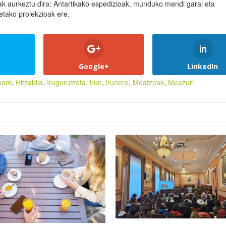
ak aurkeztu dira: Antartikako espedizioak, munduko mendi garai eta
etako proiekzioak ere.
Google+
LinkedIn
eam
,
Hitzaldia
,
Irugurutzeta
,
irun
,
irunero
,
Meatzeak
,
Meazuri