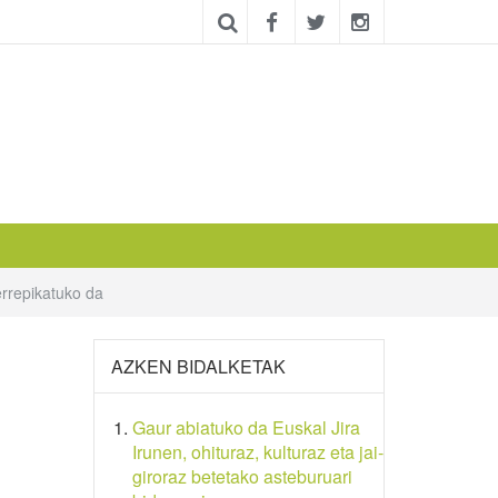
errepikatuko da
AZKEN BIDALKETAK
Gaur abiatuko da Euskal Jira
Irunen, ohituraz, kulturaz eta jai-
giroraz betetako asteburuari