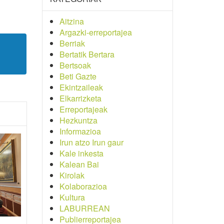
Aitzina
Argazki-erreportajea
Berriak
Bertatik Bertara
Bertsoak
Beti Gazte
Ekintzaileak
Elkarrizketa
Erreportajeak
Hezkuntza
Informazioa
Irun atzo Irun gaur
Kale inkesta
Kalean Bai
Kirolak
Kolaborazioa
Kultura
LABURREAN
Publierreportajea