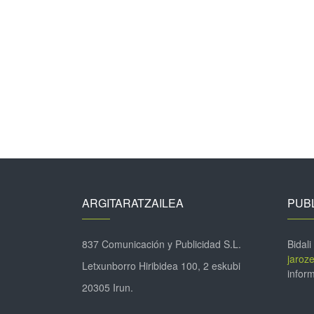
ARGITARATZAILEA
PUBL
837 Comunicación y Publicidad S.L.
Bidali
jaroz
Letxunborro Hiribidea 100, 2 eskubi
inform
20305 Irun.