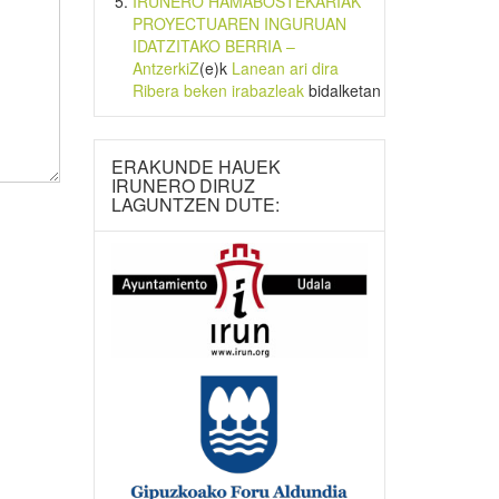
IRUNERO HAMABOSTEKARIAK
PROYECTUAREN INGURUAN
IDATZITAKO BERRIA –
AntzerkiZ
(e)k
Lanean ari dira
Ribera beken irabazleak
bidalketan
ERAKUNDE HAUEK
IRUNERO DIRUZ
LAGUNTZEN DUTE: