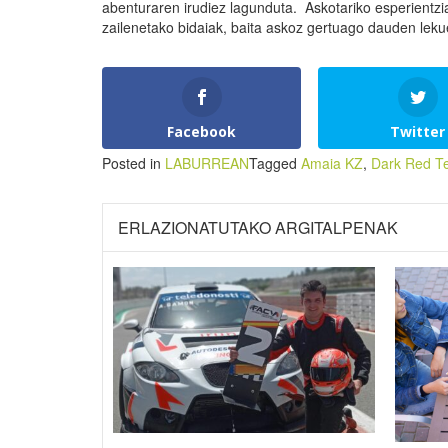
abenturaren irudiez lagunduta. Askotariko esperientzi
zailenetako bidaiak, baita askoz gertuago dauden leku
Facebook
Twitter
Posted in
LABURREAN
Tagged
Amaia KZ
,
Dark Red T
ERLAZIONATUTAKO ARGITALPENAK