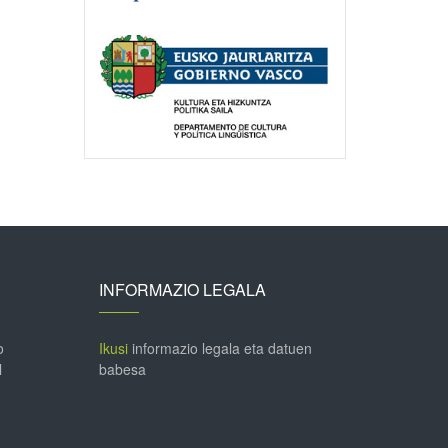
INFORMAZIO LEGALA
o
Ikusi
informazio legala eta datuen
l
babesa