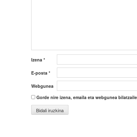
Izena
*
E-posta
*
Webgunea
Gorde nire izena, emaila eta webgunea bilatza