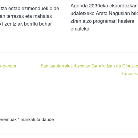
Agenda 2030eko ekoordezkari
itza establezimenduek bide
udaletxeko Areto Nagusian bil
an terrazak eta mahaiak
ziren atzo programari hasiera
o lizentziak berritu behar
emateko
nu-banden
Santiagotarrak-Urbycolan Garaile izan da Gipuzk
Txapelk
 eremuak
*
markatuta daude