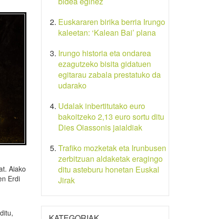
bidea eginez
Euskararen birika berria Irungo
kaleetan: ‘Kalean Bai’ plana
Irungo historia eta ondarea
ezagutzeko bisita gidatuen
egitarau zabala prestatuko da
udarako
Udalak inbertitutako euro
bakoitzeko 2,13 euro sortu ditu
Dies Oiassonis jaialdiak
Trafiko mozketak eta Irunbusen
zerbitzuan aldaketak eragingo
at. Aiako
ditu asteburu honetan Euskal
en Erdi
Jirak
ditu,
KATEGORIAK