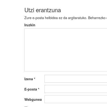
Utzi erantzuna
Zure e-posta helbidea ez da argitaratuko.
Beharrezko
Iruzkin
Izena
*
E-posta
*
Webgunea