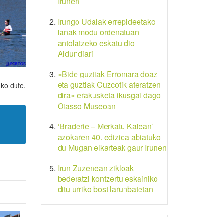
Irunen
Irungo Udalak errepideetako
lanak modu ordenatuan
antolatzeko eskatu dio
Aldundiari
«Bide guztiak Erromara doaz
eta guztiak Cuzcotik ateratzen
uko dute.
dira» erakusketa ikusgai dago
Oiasso Museoan
‘Braderie – Merkatu Kalean’
azokaren 40. edizioa abiatuko
du Mugan elkarteak gaur Irunen
Irun Zuzenean zikloak
bederatzi kontzertu eskainiko
ditu urriko bost larunbatetan