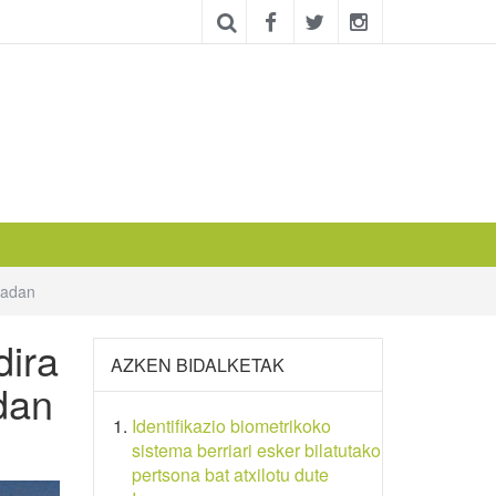
opadan
dira
AZKEN BIDALKETAK
dan
Identifikazio biometrikoko
sistema berriari esker bilatutako
pertsona bat atxilotu dute