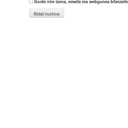
Gorde nire izena, emaila eta webgunea bilatza