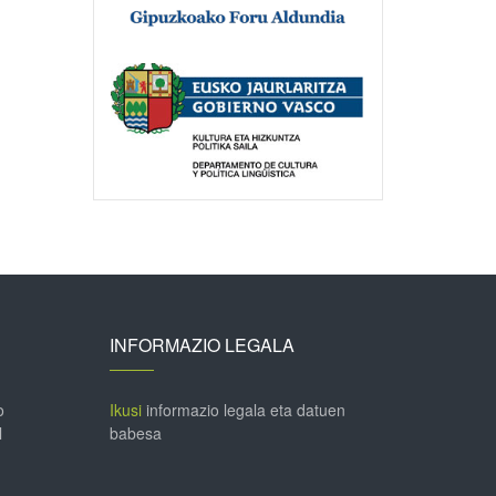
INFORMAZIO LEGALA
o
Ikusi
informazio legala eta datuen
l
babesa