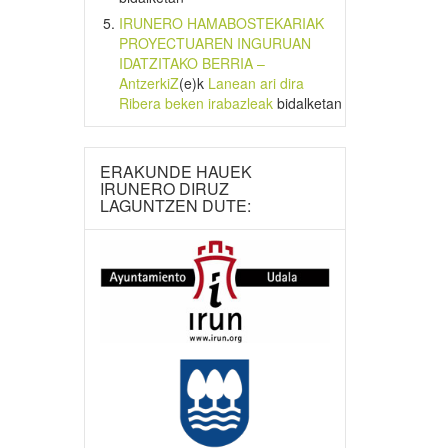
IRUNERO HAMABOSTEKARIAK
PROYECTUAREN INGURUAN
IDATZITAKO BERRIA –
AntzerkiZ
(e)k
Lanean ari dira
Ribera beken irabazleak
bidalketan
ERAKUNDE HAUEK
IRUNERO DIRUZ
LAGUNTZEN DUTE: