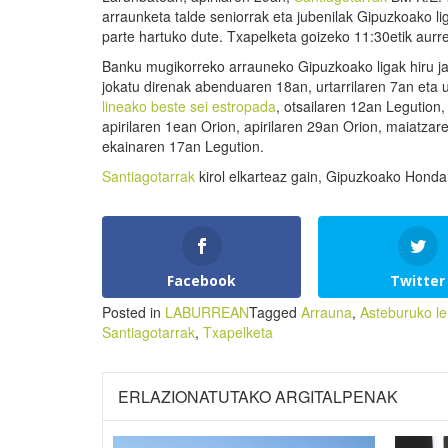
arraunketa talde seniorrak eta jubenilak Gipuzkoako l
parte hartuko dute. Txapelketa goizeko 11:30etik aurr
Banku mugikorreko arrauneko Gipuzkoako ligak hiru jai
jokatu direnak abenduaren 18an, urtarrilaren 7an eta u
lineako beste sei estropada
, otsailaren 12an Legution
apirilaren 1ean Orion, apirilaren 29an Orion, maiatzar
ekainaren 17an Legution.
Santiagotarrak
kirol elkarteaz gain, Gipuzkoako Hondar
Facebook
Twitter
Posted in
LABURREAN
Tagged
Arrauna
,
Asteburuko le
Santiagotarrak
,
Txapelketa
ERLAZIONATUTAKO ARGITALPENAK