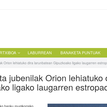
RTXIBOA
LABURREAN
BANAKETA PUNTUAK
ilak Orion lehiatuko dira larunbatean Gipuzkoako ligako laugarren estr
ta jubenilak Orion lehiatuko 
ko ligako laugarren estropa
-ko banku mugikorreko