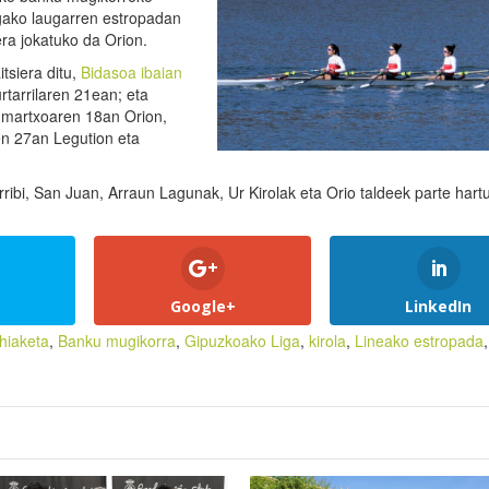
igako laugarren estropadan
era jokatuko da Orion.
tsiera ditu,
Bidasoa ibaian
rtarrilaren 21ean; eta
, martxoaren 18an Orion,
en 27an Legution eta
ribi, San Juan, Arraun Lagunak, Ur Kirolak eta Orio taldeek parte hart
Google+
LinkedIn
hiaketa
,
Banku mugikorra
,
Gipuzkoako Liga
,
kirola
,
Lineako estropada
,