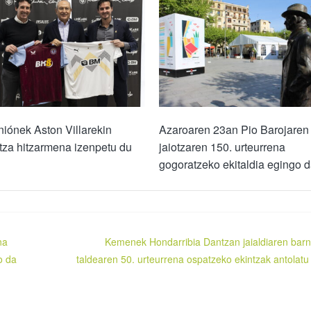
iónek Aston Villarekin
Azaroaren 23an Pio Barojaren
tza hitzarmena izenpetu du
jaiotzaren 150. urteurrena
gogoratzeko ekitaldia egingo 
na
Kemenek Hondarribia Dantzan jaialdiaren bar
o da
taldearen 50. urteurrena ospatzeko ekintzak antolatu 