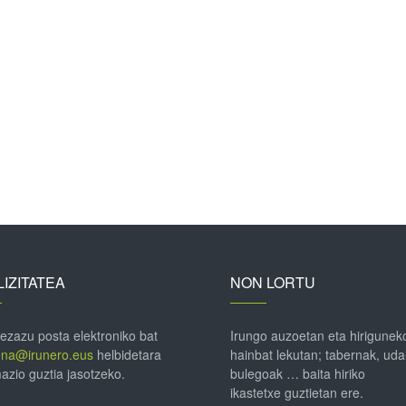
IZITATEA
NON LORTU
 ezazu posta elektroniko bat
Irungo auzoetan eta hirigunek
ena@irunero.eus
helbidetara
hainbat lekutan; tabernak, uda
azio guztia jasotzeko.
bulegoak … baita hiriko
ikastetxe guztietan ere.