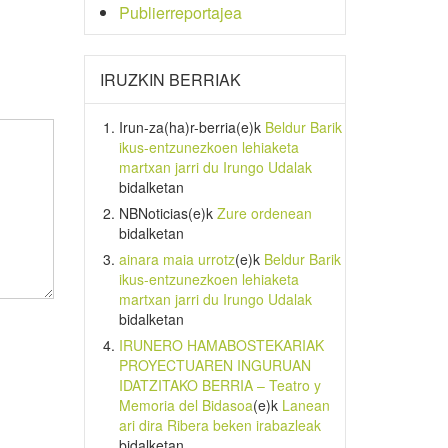
Publierreportajea
IRUZKIN BERRIAK
Irun-za(ha)r-berria
(e)k
Beldur Barik
ikus-entzunezkoen lehiaketa
martxan jarri du Irungo Udalak
bidalketan
NBNoticias
(e)k
Zure ordenean
bidalketan
ainara maia urrotz
(e)k
Beldur Barik
ikus-entzunezkoen lehiaketa
martxan jarri du Irungo Udalak
bidalketan
IRUNERO HAMABOSTEKARIAK
PROYECTUAREN INGURUAN
IDATZITAKO BERRIA – Teatro y
Memoria del Bidasoa
(e)k
Lanean
ari dira Ribera beken irabazleak
bidalketan