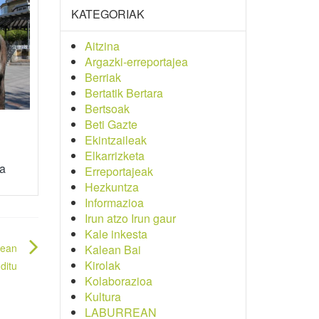
KATEGORIAK
Aitzina
Argazki-erreportajea
Berriak
Bertatik Bertara
Bertsoak
Beti Gazte
Ekintzaileak
Elkarrizketa
da
Erreportajeak
Hezkuntza
Informazioa
Irun atzo Irun gaur
Kale inkesta
nean
Kalean Bai
Kirolak
ditu
Kolaborazioa
Kultura
LABURREAN