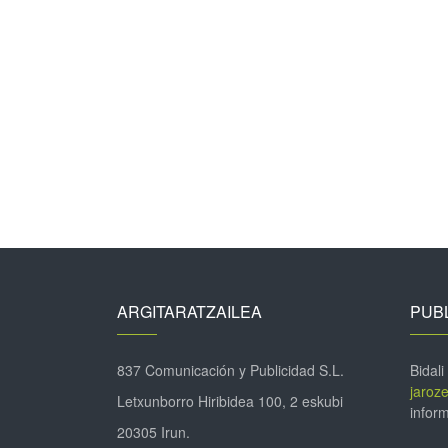
ARGITARATZAILEA
PUBL
837 Comunicación y Publicidad S.L.
Bidali
jaroz
Letxunborro Hiribidea 100, 2 eskubi
inform
20305 Irun.