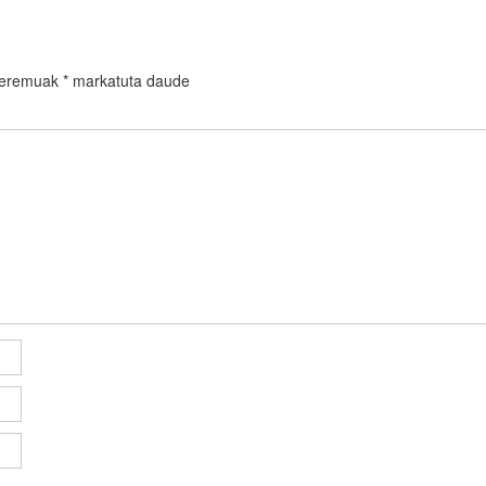
 eremuak
*
markatuta daude