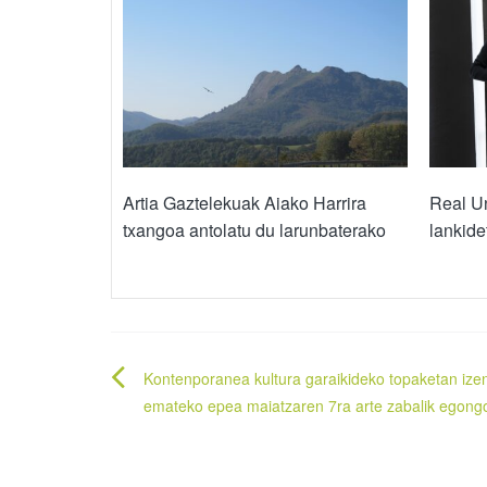
Artia Gaztelekuak Aiako Harrira
Real Un
txangoa antolatu du larunbaterako
lankide
Bidalketetan
Kontenporanea kultura garaikideko topaketan ize
zehar
emateko epea maiatzaren 7ra arte zabalik egong
nabigatu