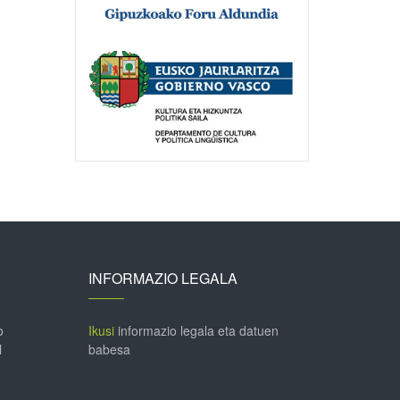
INFORMAZIO LEGALA
o
Ikusi
informazio legala eta datuen
l
babesa