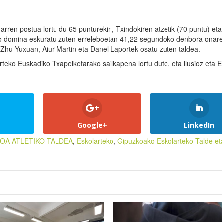
igarren postua lortu du 65 punturekin, Txindokiren atzetik (70 puntu) eta
ko domina eskuratu zuten erreleboetan 41,22 segundoko denbora onare
, Zhu Yuxuan, Aiur Martin eta Danel Laportek osatu zuten taldea.
eko Euskadiko Txapelketarako sailkapena lortu dute, eta ilusioz eta E
Google+
LinkedIn
SOA ATLETIKO TALDEA
,
Eskolarteko
,
Gipuzkoako Eskolarteko Talde et