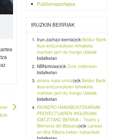
Publierreportajea
IRUZKIN BERRIAK
Irun-za(ha)r-berria
(e)k
Beldur Barik
ikus-entzunezkoen lehiaketa
kartea
martxan jarri du Irungo Udalak
ntza
bidalketan
iaz
NBNoticias
(e)k
Zure ordenean
bidalketan
ainara maia urrotz
(e)k
Beldur Barik
ikus-entzunezkoen lehiaketa
martxan jarri du Irungo Udalak
bidalketan
IRUNERO HAMABOSTEKARIAK
aren
PROYECTUAREN INGURUAN
dute
IDATZITAKO BERRIA – Teatro y
Memoria del Bidasoa
(e)k
Lanean
ari dira Ribera beken irabazleak
bidalketan