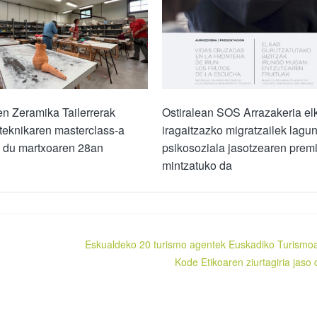
n Zeramika Tailerrerak
Ostiralean SOS Arrazakeria el
teknikaren masterclass-a
iragaitzazko migratzailek lagu
o du martxoaren 28an
psikosoziala jasotzearen prem
mintzatuko da
Eskualdeko 20 turismo agentek Euskadiko Turismo
Kode Etikoaren ziurtagiria jaso 