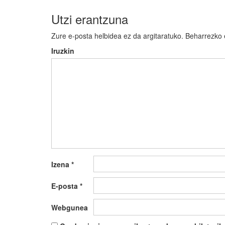
Utzi erantzuna
Zure e-posta helbidea ez da argitaratuko.
Beharrezko
Iruzkin
Izena
*
E-posta
*
Webgunea