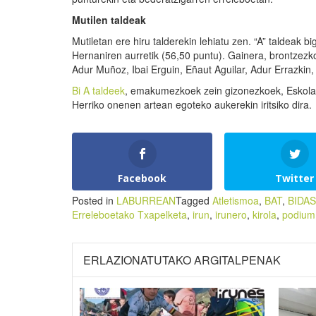
Mutilen taldeak
Mutiletan ere hiru talderekin lehiatu zen. “A” taldeak b
Hernaniren aurretik (56,50 puntu). Gainera, brontzez
Adur Muñoz, Ibai Erguin, Eñaut Aguilar, Adur Errazkin
Bi A taldeek
, emakumezkoek zein gizonezkoek, Eskolart
Herriko onenen artean egoteko aukerekin iritsiko dira.
Facebook
Twitter
Posted in
LABURREAN
Tagged
Atletismoa
,
BAT
,
BIDA
Erreleboetako Txapelketa
,
irun
,
irunero
,
kirola
,
podium
ERLAZIONATUTAKO ARGITALPENAK