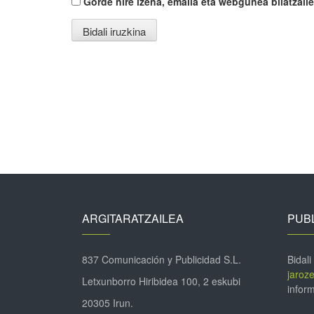
Gorde nire izena, emaila eta webgunea bilatza
ARGITARATZAILEA
PUBL
837 Comunicación y Publicidad S.L.
Bidali
jaroz
Letxunborro Hiribidea 100, 2 eskubi
inform
20305 Irun.