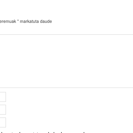
 eremuak
*
markatuta daude