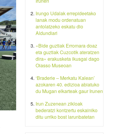
Irunen
Irungo Udalak errepideetako
lanak modu ordenatuan
antolatzeko eskatu dio
Aldundiari
«Bide guztiak Erromara doaz
eta guztiak Cuzcotik ateratzen
dira» erakusketa ikusgai dago
Oiasso Museoan
‘Braderie – Merkatu Kalean’
azokaren 40. edizioa abiatuko
du Mugan elkarteak gaur Irunen
Irun Zuzenean zikloak
bederatzi kontzertu eskainiko
ditu urriko bost larunbatetan
9