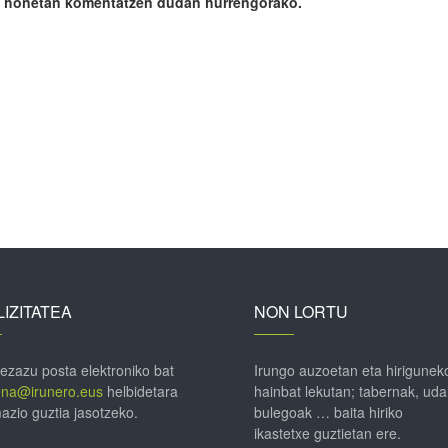
ile honetan komentatzen dudan hurrengorako.
IZITATEA
NON LORTU
 ezazu posta elektroniko bat
Irungo auzoetan eta hirigunek
ena@irunero.eus
helbidetara
hainbat lekutan; tabernak, uda
azio guztia jasotzeko.
bulegoak … baita hiriko
ikastetxe guztietan ere.