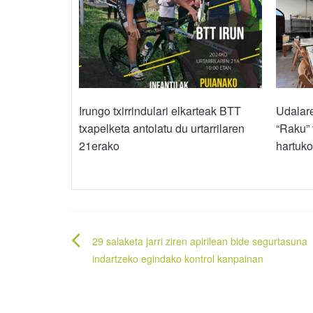
Irungo txirrindulari elkarteak BTT
Udalare
txapelketa antolatu du urtarrilaren
“Raku” 
21erako
hartuk
Bidalketetan
29 salaketa jarri ziren apirilean bide segurtasuna
zehar
indartzeko egindako kontrol kanpainan
nabigatu