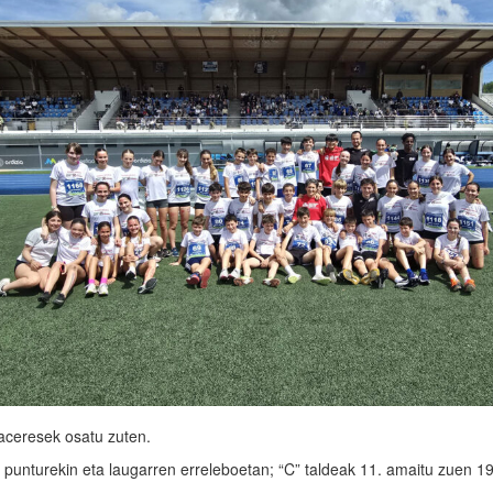
aceresek osatu zuten.
 punturekin eta laugarren erreleboetan; “C” taldeak 11. amaitu zuen 1