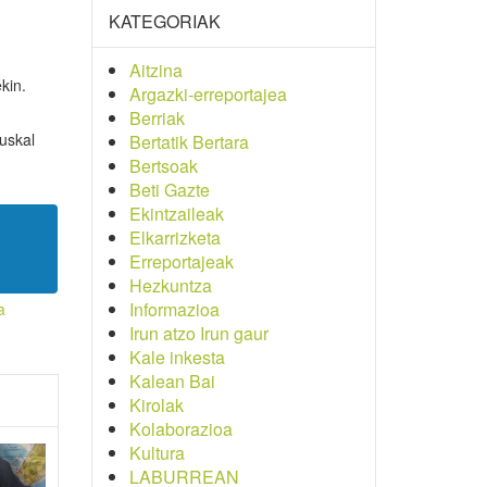
KATEGORIAK
Aitzina
kin.
Argazki-erreportajea
Berriak
uskal
Bertatik Bertara
Bertsoak
Beti Gazte
Ekintzaileak
Elkarrizketa
Erreportajeak
Hezkuntza
Informazioa
a
Irun atzo Irun gaur
Kale inkesta
Kalean Bai
Kirolak
Kolaborazioa
Kultura
LABURREAN