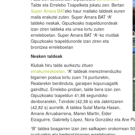
Talde eta Errelebo Txapelketa jokatu zen. Bertan
Super Amara BAT
eko haur mailako taldeek euren
maila erakutsi zuten. Super Amara BAT “A”
taldeko neskak, Gipuzkoako txapeldunordeak
izan ziren taldeka eta urrea lortu zuten
erreleboetan. Super Amara BAT “A”-ko mutilak
Gipuzkoako txapeldunorde izan ziren eta
brontzea erreleboetan
Nesken taldeak
Klubak hiru talde aurkeztu zituen
emakumezkoetan
. “A” taldeak merezimenduzko
bigarren postua lortu zuen 74 punturekin,
Realarekin berdinduta, garaipen kopuruagatik
gaindituz. Errelebo-proban, talde bera izan zen
Gipuzkoako txapeldun 41,88 segundoko
denborarekin, Txindoki (42,38 s) eta Jakintzaren
(42,82 s) aurretik. A taldea Sulaf Manla-Hasan,
Amane Arruabarrena, Maren Martin, Eider
Eizaguirre, Gabrielly López, Nora González eta Ane Pl
“B” taldea bosgarren izan zen sailkapen orokorrean 50
punturekin eta bederatzigarren erreleboetan.