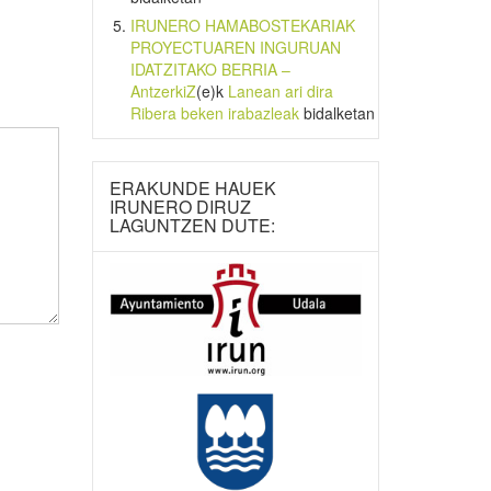
IRUNERO HAMABOSTEKARIAK
PROYECTUAREN INGURUAN
IDATZITAKO BERRIA –
AntzerkiZ
(e)k
Lanean ari dira
Ribera beken irabazleak
bidalketan
ERAKUNDE HAUEK
IRUNERO DIRUZ
LAGUNTZEN DUTE: