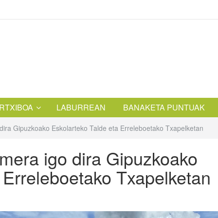
RTXIBOA
LABURREAN
BANAKETA PUNTUAK
dira Gipuzkoako Eskolarteko Talde eta Erreleboetako Txapelketan
mera igo dira Gipuzkoako
a Erreleboetako Txapelketan