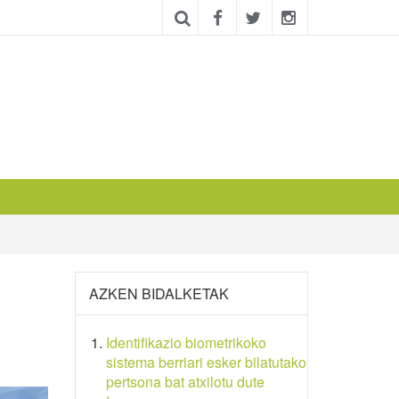
AZKEN BIDALKETAK
Identifikazio biometrikoko
sistema berriari esker bilatutako
pertsona bat atxilotu dute