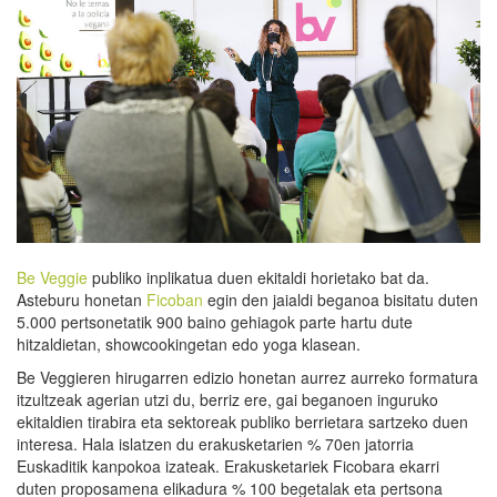
Be Veggie
publiko inplikatua duen ekitaldi horietako bat da.
Asteburu honetan
Ficoban
egin den jaialdi beganoa bisitatu duten
5.000 pertsonetatik 900 baino gehiagok parte hartu dute
hitzaldietan, showcookingetan edo yoga klasean.
Be Veggieren hirugarren edizio honetan aurrez aurreko formatura
itzultzeak agerian utzi du, berriz ere, gai beganoen inguruko
ekitaldien tirabira eta sektoreak publiko berrietara sartzeko duen
interesa. Hala islatzen du erakusketarien % 70en jatorria
Euskaditik kanpokoa izateak. Erakusketariek Ficobara ekarri
duten proposamena elikadura % 100 begetalak eta pertsona