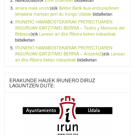
ainara maia urrotz
(e)k
Beldur Barik ikus-entzunezkoen
lehiaketa martxan jarri du Irungo Udalak
bidalketan
IRUNERO HAMABOSTEKARIAK PROYECTUAREN
INGURUAN IDATZITAKO BERRIA – Teatro y Memoria del
Bidasoa
(e)k
Lanean ari dira Ribera beken irabazleak
bidalketan
IRUNERO HAMABOSTEKARIAK PROYECTUAREN
INGURUAN IDATZITAKO BERRIA – AntzerkiZ
(e)k
Lanean
ari dira Ribera beken irabazleak
bidalketan
ERAKUNDE HAUEK IRUNERO DIRUZ
LAGUNTZEN DUTE: