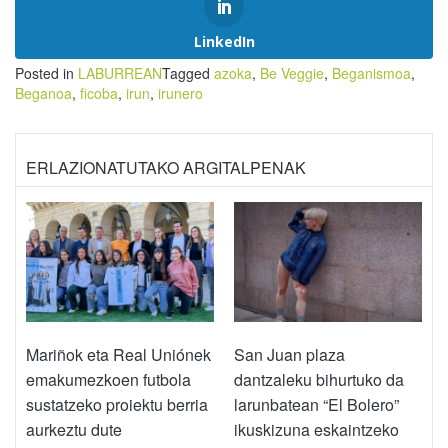
LinkedIn
Posted in
LABURREAN
Tagged
azoka
,
Be Veggie
,
Beganismoa
,
Beganoa
,
ficoba
,
irun
,
irunero
ERLAZIONATUTAKO ARGITALPENAK
Mariñok eta Real Uniónek
San Juan plaza
emakumezkoen futbola
dantzaleku bihurtuko da
sustatzeko proiektu berria
larunbatean “El Bolero”
aurkeztu dute
ikuskizuna eskaintzeko