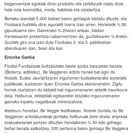
beganoentzat egokiak diren produktu eta zerbitzuek osatu dute,
hala nola kosmetika, moda, habitata eta ostalaritza.
Bertako standak 5.000 bisitari baino gehiagok bisitatu dituzte, eta
Ficobara hurbildu dira, eguraldi txarra izan arren. Horietatik % 80
gipuzkoarra zen. Gainerako % 20aren artean, bisitari
frantsesaren presentzia nabarmentzen da, guztizkoaren % 6rekin.
Guztiek giro ona izan dute Ficobako 2. eta 3. pabilioietan
abenduaren 4an, 5ean eta 6an.
Erronka Garbia
Ficoba Fundazioak bultzatutako beste azoka batzuetan bezala
(Bioterra, adibidez), Be Veggieren edizio honek bat egin du
Ihobek, Eusko Jaurlaritzaren ingurumen kudeaketarako sozietate
publikoak, sustatzen duen Erronka Garbia ekimenarekin. Zigilu
horrek ziurtatzen du ekitaldi bat ingurumenaren aldetik iraunkorra
dela. Helburua, ekitaldiak egitearekin lotutako ingurumenaren
gaineko inpaktu negatiboak minimizatzea.
Asteburu honetan, Be Veggie festibalean, Ihobek ziurtatu du Be
Veggieren antolakundeak jarritako helburuak bete direla: enpresa
erakusketariek sortzen dituzten hondakinen % 50 edo gehiago
behar bezala sailkatzea, 200 pertsona baino gehiago Be Veggiera