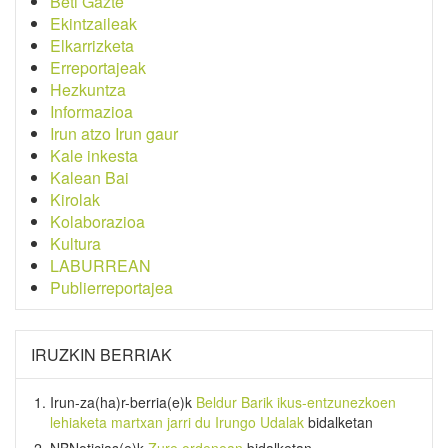
Beti Gazte
Ekintzaileak
Elkarrizketa
Erreportajeak
Hezkuntza
Informazioa
Irun atzo Irun gaur
Kale inkesta
Kalean Bai
Kirolak
Kolaborazioa
Kultura
LABURREAN
Publierreportajea
IRUZKIN BERRIAK
Irun-za(ha)r-berria
(e)k
Beldur Barik ikus-entzunezkoen
lehiaketa martxan jarri du Irungo Udalak
bidalketan
NBNoticias
(e)k
Zure ordenean
bidalketan