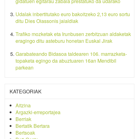
gidatuen egitarau zabala prestatuko da udarako
Udalak inbertitutako euro bakoitzeko 2,13 euro sortu
ditu Dies Oiassonis jaialdiak
Trafiko mozketak eta Irunbusen zerbitzuan aldaketak
eragingo ditu asteburu honetan Euskal Jirak
Garabateando Bidasoa taldearen 106. marrazketa-
topaketa egingo da abuztuaren 16an Mendibil
parkean
KATEGORIAK
Aitzina
Argazki-erreportajea
Berriak
Bertatik Bertara
Bertsoak