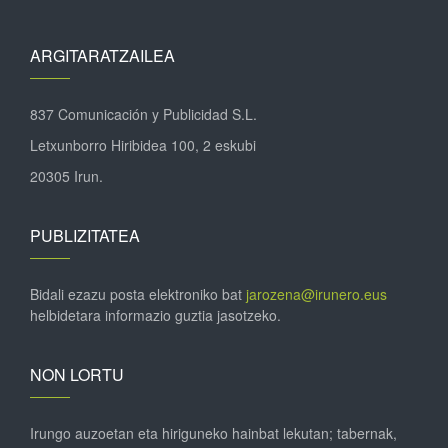
ARGITARATZAILEA
837 Comunicación y Publicidad S.L.
Letxunborro Hiribidea 100, 2 eskubi
20305 Irun.
PUBLIZITATEA
Bidali ezazu posta elektroniko bat
jarozena@irunero.eus
helbidetara informazio guztia jasotzeko.
NON LORTU
Irungo auzoetan eta hiriguneko hainbat lekutan; tabernak,