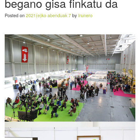
begano gisa finkatu da
Posted on
2021(e)ko abenduak 7
by
Irunero