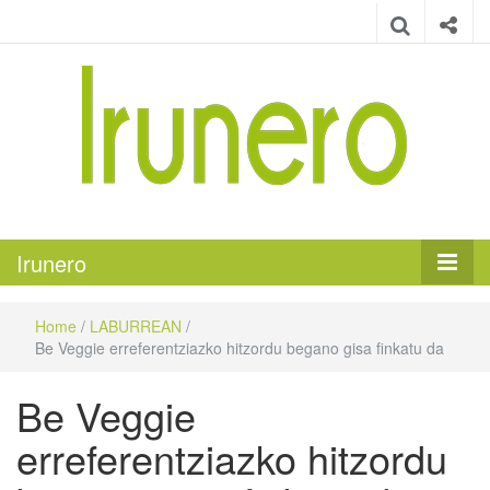
Irunero
Irungo euskarazko aldizkaria
Irunero
Home
/
LABURREAN
/
Be Veggie erreferentziazko hitzordu begano gisa finkatu da
Be Veggie
erreferentziazko hitzordu