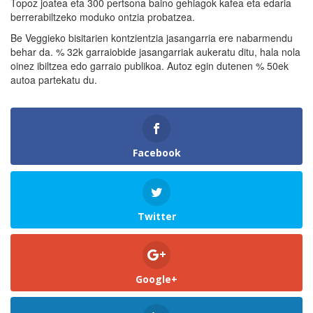
Topoz joatea eta 300 pertsona baino gehiagok kafea eta edaria
berrerabiltzeko moduko ontzia probatzea.
Be Veggieko bisitarien kontzientzia jasangarria ere nabarmendu
behar da. % 32k garraiobide jasangarriak aukeratu ditu, hala nola
oinez ibiltzea edo garraio publikoa. Autoz egin dutenen % 50ek
autoa partekatu du.
Facebook
Twitter
Google+