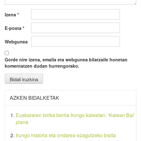
Izena
*
E-posta
*
Webgunea
Gorde nire izena, emaila eta webgunea bilatzaile honetan
komentatzen dudan hurrengorako.
AZKEN BIDALKETAK
Euskararen birika berria Irungo kaleetan: ‘Kalean Bai’
plana
Irungo historia eta ondarea ezagutzeko bisita