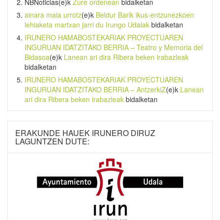
NBNoticias
(e)k
Zure ordenean
bidalketan
ainara maia urrotz
(e)k
Beldur Barik ikus-entzunezkoen
lehiaketa martxan jarri du Irungo Udalak
bidalketan
IRUNERO HAMABOSTEKARIAK PROYECTUAREN
INGURUAN IDATZITAKO BERRIA – Teatro y Memoria del
Bidasoa
(e)k
Lanean ari dira Ribera beken irabazleak
bidalketan
IRUNERO HAMABOSTEKARIAK PROYECTUAREN
INGURUAN IDATZITAKO BERRIA – AntzerkiZ
(e)k
Lanean
ari dira Ribera beken irabazleak
bidalketan
ERAKUNDE HAUEK IRUNERO DIRUZ
LAGUNTZEN DUTE: