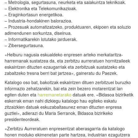
– Metrologia, segurtasuna, neurketa eta saiakuntza teknikoak.
– Elektronika eta Telekomunikazioak.
– Eraginkortasun energetikoa.
– Industria-hondakinen balorazioa.
– Prozesuak automatizatzeko, produktuaren, ekipoen eta soluzio
adimendunen sorkuntza, diseinua.
– Informatikarekin lotutako jarduerak.
– Zibersegurtasuna.
«Helburu nagusia eskualdeko enpresen arteko merkataritza-
harremanak sustatzea da, eta zerbitzu aurreratuen hornitzaileek
eskaintzen dituzten ezaugarriak eta zerbitzuak sustatzeko eta
zabaltzeko tresna berri bat jartzea», gaineratu du Paezek.
Katalogo oso bat, bakoitzak eskaintzen dituen zerbitzuei buruzko
informazio zehatzarekin, bai eta zein bezero motarentzat lan
egiten duten eta
harremanetarako
datuak ere. «Bidasoa biziriketik
eskerrak eman nahi dizkiegu katalogo hau egiteko eskatu
zitzaizkien datuak eskuzabaltasunez eman dituzten enpresa
guztiei», adierazi du Maria Serranok, Bidasoa bizirikeko
presidenteordeak.
«Zerbitzu Aurreratuen enpresentzat aberasgarria da katalogo
honen moduko ekimenetan parte hartzea, industrian ezagutzera