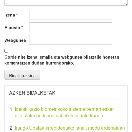
Izena
*
E-posta
*
Webgunea
Gorde nire izena, emaila eta webgunea bilatzaile honetan
komentatzen dudan hurrengorako.
AZKEN BIDALKETAK
Identifikazio biometrikoko sistema berriari esker
bilatutako pertsona bat atxilotu dute Irunen
Irungo Udalak errepideetako lanak modu ordenatuan