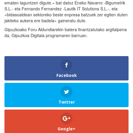
ematen laguntzen digute.» bat datoz Eneko Navarro -Bigumetrik
S.L.- eta Fernando Fernandez -Lautik IT Solutions S.L.-, eta
«bidasoaldean sektoreko beste enpresa batzuek zer egiten duten
jakiteko aukera ere badela» gaineratu dute.
Gipuzkoako Foru Aldundiarekin batera finantzatutako argitalpena
da, Gipuzkoa Digitala programaren barruan.
Facebook
Twitter
Google+