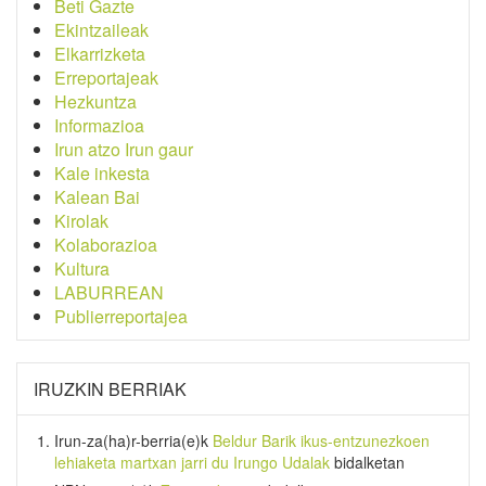
Beti Gazte
Ekintzaileak
Elkarrizketa
Erreportajeak
Hezkuntza
Informazioa
Irun atzo Irun gaur
Kale inkesta
Kalean Bai
Kirolak
Kolaborazioa
Kultura
LABURREAN
Publierreportajea
IRUZKIN BERRIAK
Irun-za(ha)r-berria
(e)k
Beldur Barik ikus-entzunezkoen
lehiaketa martxan jarri du Irungo Udalak
bidalketan