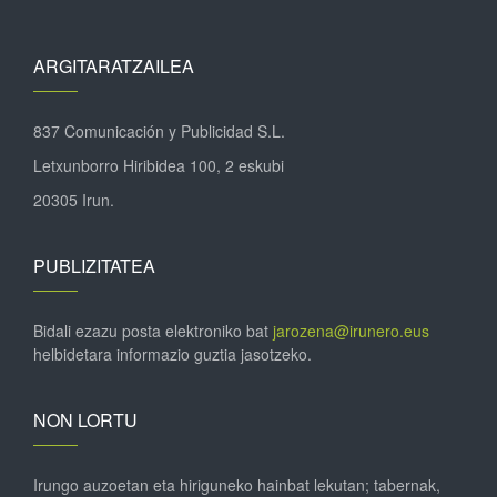
ARGITARATZAILEA
837 Comunicación y Publicidad S.L.
Letxunborro Hiribidea 100, 2 eskubi
20305 Irun.
PUBLIZITATEA
Bidali ezazu posta elektroniko bat
jarozena@irunero.eus
helbidetara informazio guztia jasotzeko.
NON LORTU
Irungo auzoetan eta hiriguneko hainbat lekutan; tabernak,