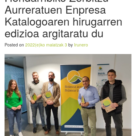
Aurreratuen Enpresa
Katalogoaren hirugarren
edizioa argitaratu du
Posted on
2022(e)ko maiatzak 3
by
Irunero