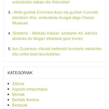
antolatzeko eskatu dio Aldundiari
«Bide guztiak Erromara doaz eta guztiak Cuzcotik
ateratzen dira» erakusketa ikusgai dago Oiasso
Museoan
‘Braderie – Merkatu Kalean’ azokaren 40. edizioa
abiatuko du Mugan elkarteak gaur Irunen
Irun Zuzenean zikloak bederatzi kontzertu eskainiko
ditu urriko bost larunbatetan
KATEGORIAK
Aitzina
Argazki-erreportajea
Berriak
Bertatik Bertara
Bertsoak