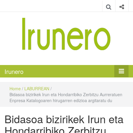
Irunero
Irungo euskarazko aldizkaria
Irunero
Home
/
LABURREAN
/
Bidasoa bizirikek Irun eta Hondarribiko Zerbitzu Aurreratuen
Enpresa Katalogoaren hirugarren edizioa argitaratu du
Bidasoa bizirikek Irun eta
Hondarribiko Zerbitzu