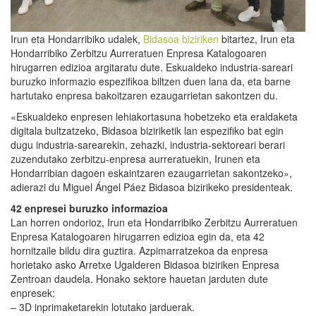
Irun eta Hondarribiko udalek,
Bidasoa biziriken
bitartez, Irun eta
Hondarribiko Zerbitzu Aurreratuen Enpresa Katalogoaren
hirugarren edizioa argitaratu dute. Eskualdeko industria-sareari
buruzko informazio espezifikoa biltzen duen lana da, eta barne
hartutako enpresa bakoitzaren ezaugarrietan sakontzen du.
«Eskualdeko enpresen lehiakortasuna hobetzeko eta eraldaketa
digitala bultzatzeko, Bidasoa biziriketik lan espezifiko bat egin
dugu industria-sarearekin, zehazki, industria-sektoreari berari
zuzendutako zerbitzu-enpresa aurreratuekin, Irunen eta
Hondarribian dagoen eskaintzaren ezaugarrietan sakontzeko»,
adierazi du Miguel Ángel Páez Bidasoa bizirikeko presidenteak.
42 enpresei buruzko informazioa
Lan horren ondorioz, Irun eta Hondarribiko Zerbitzu Aurreratuen
Enpresa Katalogoaren hirugarren edizioa egin da, eta 42
hornitzaile bildu dira guztira. Azpimarratzekoa da enpresa
horietako asko Arretxe Ugalderen Bidasoa biziriken Enpresa
Zentroan daudela. Honako sektore hauetan jarduten dute
enpresek:
– 3D inprimaketarekin lotutako jarduerak.