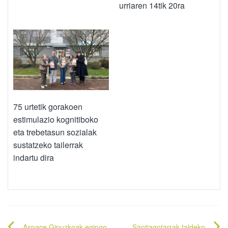
urriaren 14tik 20ra
75 urtetik gorakoen
estimulazio kognitiboko
eta trebetasun sozialak
sustatzeko tailerrak
indartu dira
Aspace Gipuzkoak egingo
Santiagotarrak taldeko