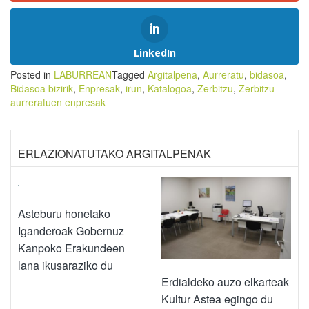
LinkedIn
Posted in
LABURREAN
Tagged
Argitalpena
,
Aurreratu
,
bidasoa
,
Bidasoa bizirik
,
Enpresak
,
irun
,
Katalogoa
,
Zerbitzu
,
Zerbitzu
aurreratuen enpresak
ERLAZIONATUTAKO ARGITALPENAK
Asteburu honetako
Iganderoak Gobernuz
Kanpoko Erakundeen
lana ikusaraziko du
Erdialdeko auzo elkarteak
Kultur Astea egingo du