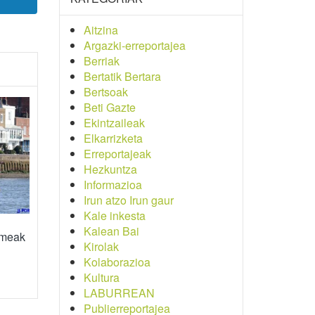
Aitzina
Argazki-erreportajea
Berriak
Bertatik Bertara
Bertsoak
Beti Gazte
Ekintzaileak
Elkarrizketa
Erreportajeak
Hezkuntza
Informazioa
Irun atzo Irun gaur
Kale inkesta
Kalean Bai
umeak
Kirolak
Kolaborazioa
Kultura
LABURREAN
Publierreportajea