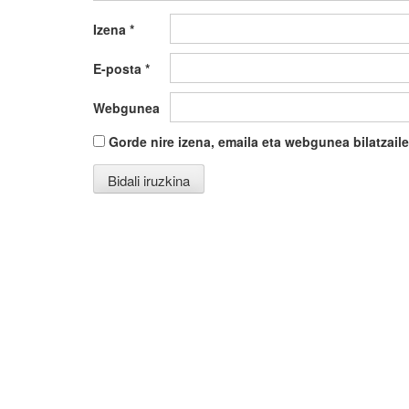
Izena
*
E-posta
*
Webgunea
Gorde nire izena, emaila eta webgunea bilatza