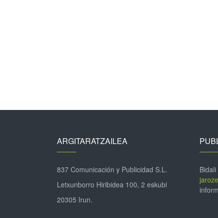
ARGITARATZAILEA
PUBL
837 Comunicación y Publicidad S.L.
Bidali
jaroz
Letxunborro Hiribidea 100, 2 eskubi
inform
20305 Irun.