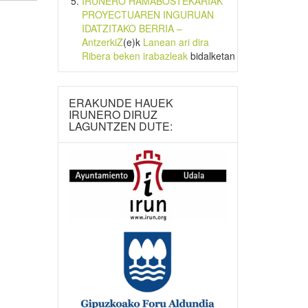
IRUNERO HAMABOSTEKARIAK
PROYECTUAREN INGURUAN
IDATZITAKO BERRIA –
AntzerkiZ
(e)k
Lanean ari dira
Ribera beken irabazleak
bidalketan
ERAKUNDE HAUEK
IRUNERO DIRUZ
LAGUNTZEN DUTE: