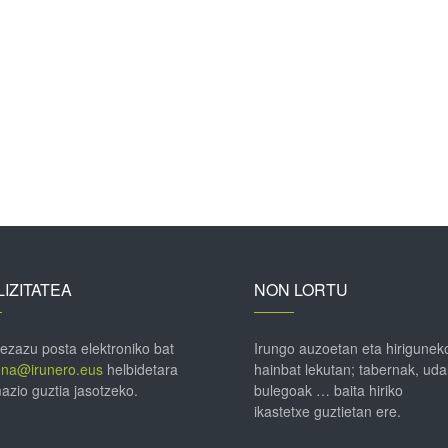
IZITATEA
NON LORTU
 ezazu posta elektroniko bat
Irungo auzoetan eta hirigunek
ena@irunero.eus
helbidetara
hainbat lekutan; tabernak, uda
azio guztia jasotzeko.
bulegoak … baita hiriko
ikastetxe guztietan ere.