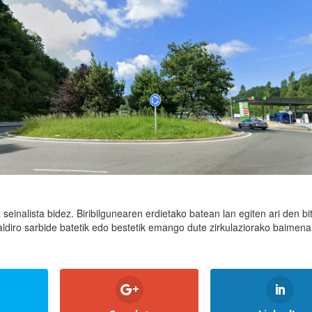
seinalista bidez. Biribilgunearen erdietako batean lan egiten ari den bi
 aldiro sarbide batetik edo bestetik emango dute zirkulaziorako baimena,