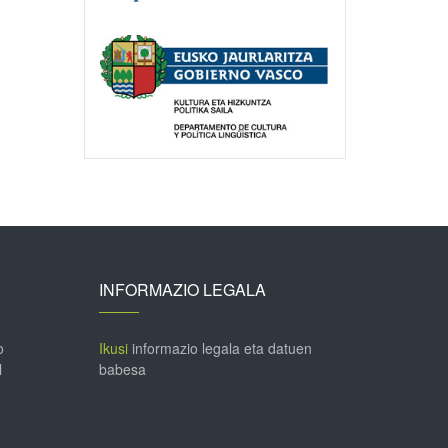
INFORMAZIO LEGALA
o
Ikusi
informazio legala eta datuen
l
babesa