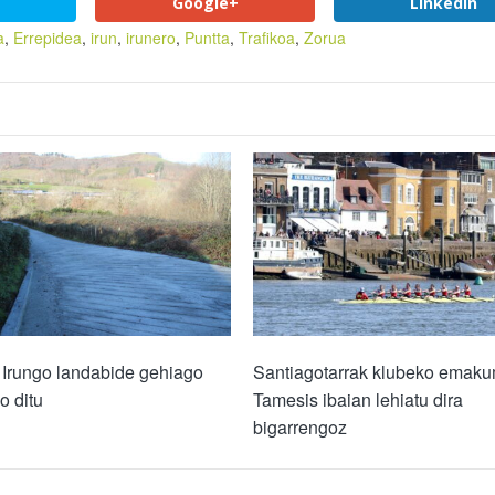
Google+
LinkedIn
a
,
Errepidea
,
irun
,
irunero
,
Puntta
,
Trafikoa
,
Zorua
 Irungo landabide gehiago
Santiagotarrak klubeko emak
o ditu
Tamesis ibaian lehiatu dira
bigarrengoz