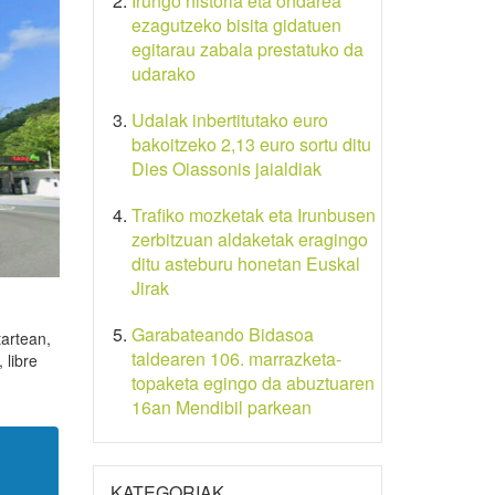
Irungo historia eta ondarea
ezagutzeko bisita gidatuen
egitarau zabala prestatuko da
udarako
Udalak inbertitutako euro
bakoitzeko 2,13 euro sortu ditu
Dies Oiassonis jaialdiak
Trafiko mozketak eta Irunbusen
zerbitzuan aldaketak eragingo
ditu asteburu honetan Euskal
Jirak
Garabateando Bidasoa
tartean,
taldearen 106. marrazketa-
 libre
topaketa egingo da abuztuaren
16an Mendibil parkean
KATEGORIAK