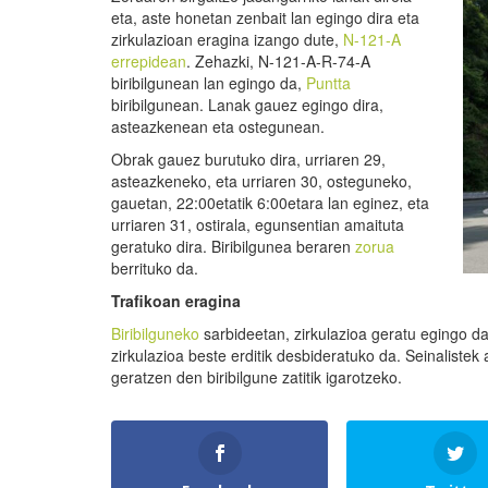
eta, aste honetan zenbait lan egingo dira eta
zirkulazioan eragina izango dute,
N-121-A
errepidean
. Zehazki, N-121-A-R-74-A
biribilgunean lan egingo da,
Puntta
biribilgunean. Lanak gauez egingo dira,
asteazkenean eta ostegunean.
Obrak gauez burutuko dira, urriaren 29,
asteazkeneko, eta urriaren 30, osteguneko,
gauetan, 22:00etatik 6:00etara lan eginez, eta
urriaren 31, ostirala, egunsentian amaituta
geratuko dira. Biribilgunea beraren
zorua
berrituko da.
Trafikoan
eragina
Biribilguneko
sarbideetan, zirkulazioa geratu egingo da 
zirkulazioa beste erditik desbideratuko da. Seinalistek
geratzen den biribilgune zatitik igarotzeko.