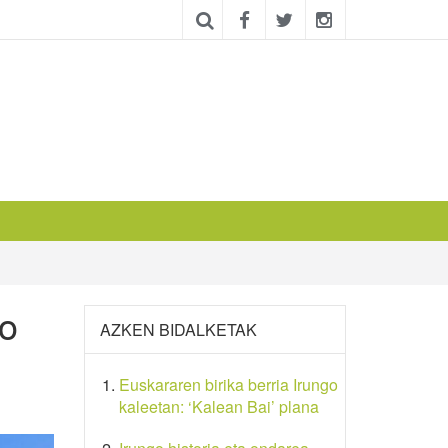
go
AZKEN BIDALKETAK
Euskararen birika berria Irungo
kaleetan: ‘Kalean Bai’ plana