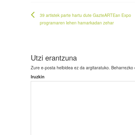
Bidalketetan
39 artistek parte hartu dute GazteARTEan Expo
zehar
programaren lehen hamarkadan zehar
nabigatu
Utzi erantzuna
Zure e-posta helbidea ez da argitaratuko.
Beharrezko
Iruzkin