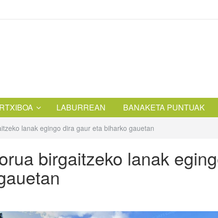
RTXIBOA
LABURREAN
BANAKETA PUNTUAK
aitzeko lanak egingo dira gaur eta biharko gauetan
zorua birgaitzeko lanak egin
 gauetan