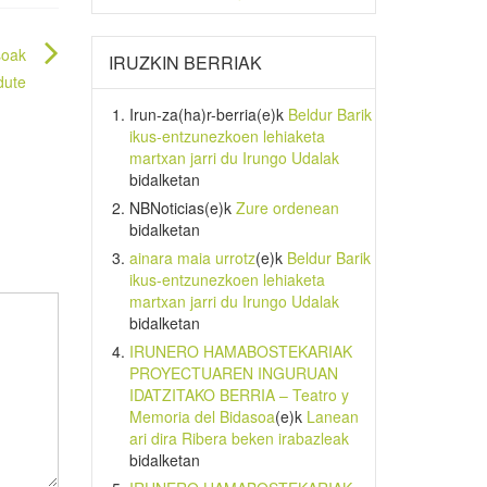
soak
IRUZKIN BERRIAK
dute
Irun-za(ha)r-berria
(e)k
Beldur Barik
ikus-entzunezkoen lehiaketa
martxan jarri du Irungo Udalak
bidalketan
NBNoticias
(e)k
Zure ordenean
bidalketan
ainara maia urrotz
(e)k
Beldur Barik
ikus-entzunezkoen lehiaketa
martxan jarri du Irungo Udalak
bidalketan
IRUNERO HAMABOSTEKARIAK
PROYECTUAREN INGURUAN
IDATZITAKO BERRIA – Teatro y
Memoria del Bidasoa
(e)k
Lanean
ari dira Ribera beken irabazleak
bidalketan