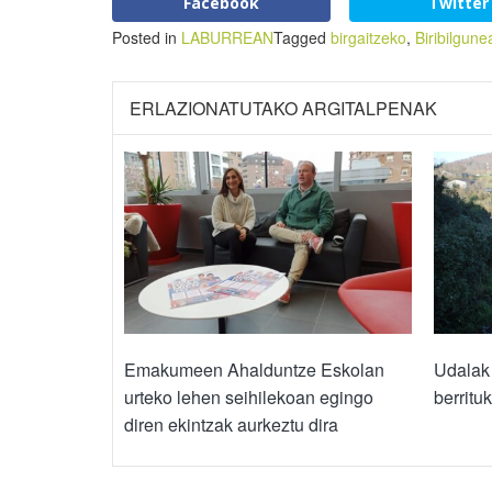
Facebook
Twitter
Posted in
LABURREAN
Tagged
birgaitzeko
,
Biribilgune
ERLAZIONATUTAKO ARGITALPENAK
Emakumeen Ahalduntze Eskolan
Udalak
urteko lehen seihilekoan egingo
berrituk
diren ekintzak aurkeztu dira