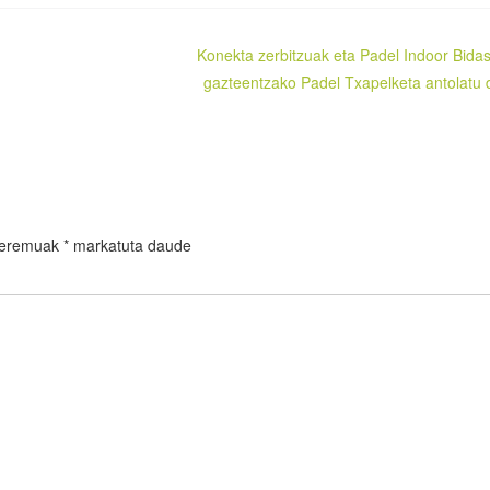
Konekta zerbitzuak eta Padel Indoor Bida
gazteentzako Padel Txapelketa antolatu 
 eremuak
*
markatuta daude