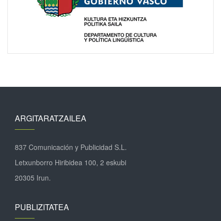
ARGITARATZAILEA
837 Comunicación y Publicidad S.L.
Letxunborro Hiribidea 100, 2 eskubi
20305 Irun.
PUBLIZITATEA