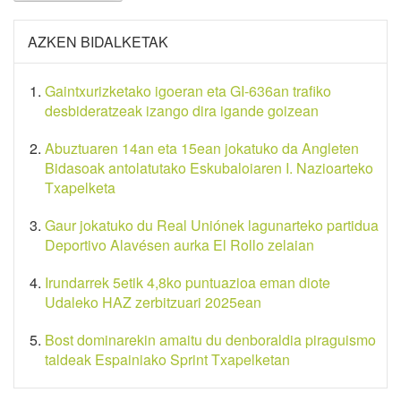
AZKEN BIDALKETAK
Gaintxurizketako igoeran eta GI-636an trafiko
desbideratzeak izango dira igande goizean
Abuztuaren 14an eta 15ean jokatuko da Angleten
Bidasoak antolatutako Eskubaloiaren I. Nazioarteko
Txapelketa
Gaur jokatuko du Real Uniónek lagunarteko partidua
Deportivo Alavésen aurka El Rollo zelaian
Irundarrek 5etik 4,8ko puntuazioa eman diote
Udaleko HAZ zerbitzuari 2025ean
Bost dominarekin amaitu du denboraldia piraguismo
taldeak Espainiako Sprint Txapelketan