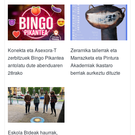
Konekta eta Asexora-T
Zeramika tailerrak eta
zerbitzuek Bingo Pikantea
Marrazketa eta Pintura
antolatu dute abenduaren
Akademiak ikastaro
28rako
berriak aurkeztu dituzte
Eskola Bideak haurrak,