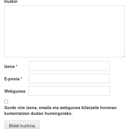
Iruzkin
Izena
*
E-posta
*
Webgunea
Gorde nire izena, emaila eta webgunea bilatzaile honetan
komentatzen dudan hurrengorako.