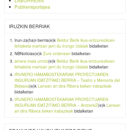
LABURREAN
Publierreportajea
IRUZKIN BERRIAK
Irun-za(ha)r-berria
(e)k
Beldur Barik ikus-entzunezkoen
lehiaketa martxan jarri du Irungo Udalak
bidalketan
NBNoticias
(e)k
Zure ordenean
bidalketan
ainara maia urrotz
(e)k
Beldur Barik ikus-entzunezkoen
lehiaketa martxan jarri du Irungo Udalak
bidalketan
IRUNERO HAMABOSTEKARIAK PROYECTUAREN
INGURUAN IDATZITAKO BERRIA – Teatro y Memoria del
Bidasoa
(e)k
Lanean ari dira Ribera beken irabazleak
bidalketan
IRUNERO HAMABOSTEKARIAK PROYECTUAREN
INGURUAN IDATZITAKO BERRIA – AntzerkiZ
(e)k
Lanean
ari dira Ribera beken irabazleak
bidalketan