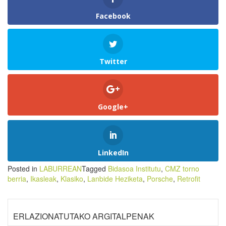
Facebook
Twitter
Google+
LinkedIn
Posted in
LABURREAN
Tagged
Bidasoa Institutu
,
CMZ torno
berria
,
Ikasleak
,
Klasiko
,
Lanbide Heziketa
,
Porsche
,
Retrofit
ERLAZIONATUTAKO ARGITALPENAK