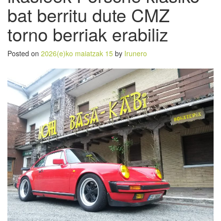
bat berritu dute CMZ
torno berriak erabiliz
Posted on
2026(e)ko maiatzak 15
by
Irunero