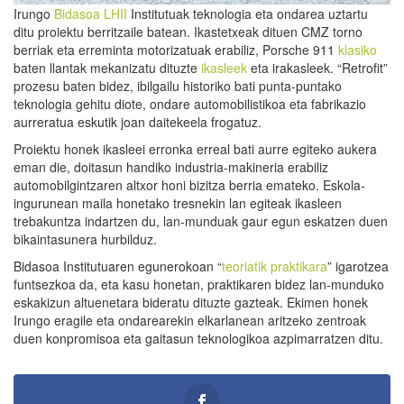
Irungo
Bidasoa LHII
Institutuak teknologia eta ondarea uztartu
ditu proiektu berritzaile batean. Ikastetxeak dituen CMZ torno
berriak eta erreminta motorizatuak erabiliz, Porsche 911
klasiko
baten llantak mekanizatu dituzte
ikasleek
eta irakasleek. “Retrofit”
prozesu baten bidez, ibilgailu historiko bati punta-puntako
teknologia gehitu diote, ondare automobilistikoa eta fabrikazio
aurreratua eskutik joan daitekeela frogatuz.
Proiektu honek ikasleei erronka erreal bati aurre egiteko aukera
eman die, doitasun handiko industria-makineria erabiliz
automobilgintzaren altxor honi bizitza berria emateko. Eskola-
ingurunean maila honetako tresnekin lan egiteak ikasleen
trebakuntza indartzen du, lan-munduak gaur egun eskatzen duen
bikaintasunera hurbilduz.
Bidasoa Institutuaren egunerokoan “
teoriatik praktikara
” igarotzea
funtsezkoa da, eta kasu honetan, praktikaren bidez lan-munduko
eskakizun altuenetara bideratu dituzte gazteak. Ekimen honek
Irungo eragile eta ondarearekin elkarlanean aritzeko zentroak
duen konpromisoa eta gaitasun teknologikoa azpimarratzen ditu.