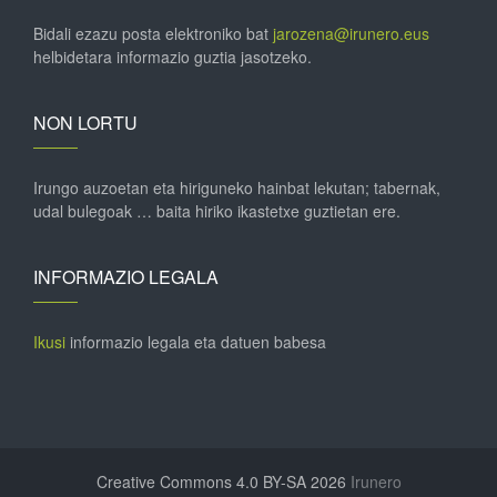
Bidali ezazu posta elektroniko bat
jarozena@irunero.eus
helbidetara informazio guztia jasotzeko.
NON LORTU
Irungo auzoetan eta hiriguneko hainbat lekutan; tabernak,
udal bulegoak … baita hiriko ikastetxe guztietan ere.
INFORMAZIO LEGALA
Ikusi
informazio legala eta datuen babesa
Creative Commons 4.0 BY-SA 2026
Irunero