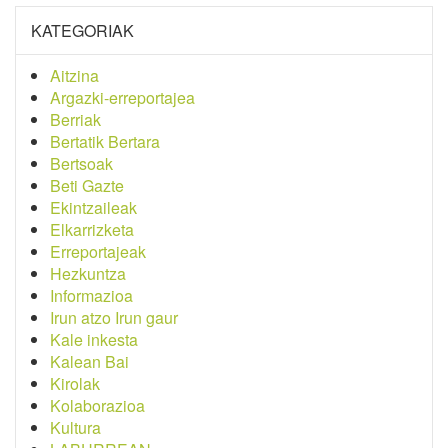
KATEGORIAK
Aitzina
Argazki-erreportajea
Berriak
Bertatik Bertara
Bertsoak
Beti Gazte
Ekintzaileak
Elkarrizketa
Erreportajeak
Hezkuntza
Informazioa
Irun atzo Irun gaur
Kale inkesta
Kalean Bai
Kirolak
Kolaborazioa
Kultura