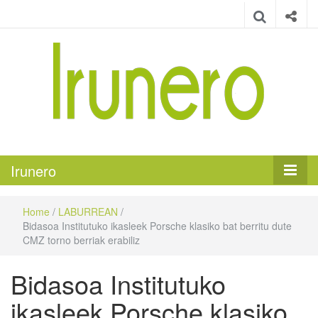
Irunero
Irungo euskarazko aldizkaria
Irunero
Home
/
LABURREAN
/
Bidasoa Institutuko ikasleek Porsche klasiko bat berritu dute
CMZ torno berriak erabiliz
Bidasoa Institutuko
ikasleek Porsche klasiko