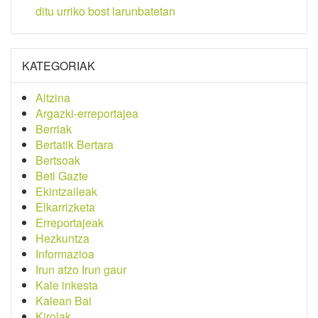
ditu urriko bost larunbatetan
KATEGORIAK
Aitzina
Argazki-erreportajea
Berriak
Bertatik Bertara
Bertsoak
Beti Gazte
Ekintzaileak
Elkarrizketa
Erreportajeak
Hezkuntza
Informazioa
Irun atzo Irun gaur
Kale inkesta
Kalean Bai
Kirolak