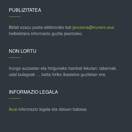
PUBLIZITATEA
Bidali ezazu posta elektroniko bat
jarozena@irunero.eus
helbidetara informazio guztia jasotzeko.
NON LORTU
Irungo auzoetan eta hiriguneko hainbat lekutan; tabernak,
udal bulegoak … baita hiriko ikastetxe guztietan ere.
INFORMAZIO LEGALA
Ikusi
informazio legala eta datuen babesa