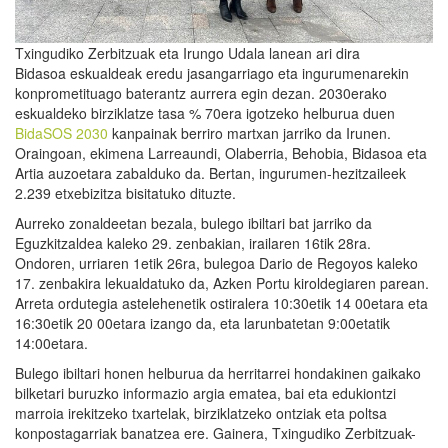
Txingudiko Zerbitzuak eta Irungo Udala lanean ari dira
Bidasoa eskualdeak eredu jasangarriago eta ingurumenarekin
konprometituago baterantz aurrera egin dezan. 2030erako
eskualdeko birziklatze tasa % 70era igotzeko helburua duen
BidaSOS 2030
kanpainak berriro martxan jarriko da Irunen.
Oraingoan, ekimena Larreaundi, Olaberria, Behobia, Bidasoa eta
Artia auzoetara zabalduko da. Bertan, ingurumen-hezitzaileek
2.239 etxebizitza bisitatuko dituzte.
Aurreko zonaldeetan bezala, bulego ibiltari bat jarriko da
Eguzkitzaldea kaleko 29. zenbakian, irailaren 16tik 28ra.
Ondoren, urriaren 1etik 26ra, bulegoa Dario de Regoyos kaleko
17. zenbakira lekualdatuko da, Azken Portu kiroldegiaren parean.
Arreta ordutegia astelehenetik ostiralera 10:30etik 14 00etara eta
16:30etik 20 00etara izango da, eta larunbatetan 9:00etatik
14:00etara.
Bulego ibiltari honen helburua da herritarrei hondakinen gaikako
bilketari buruzko informazio argia ematea, bai eta edukiontzi
marroia irekitzeko txartelak, birziklatzeko ontziak eta poltsa
konpostagarriak banatzea ere. Gainera, Txingudiko Zerbitzuak-