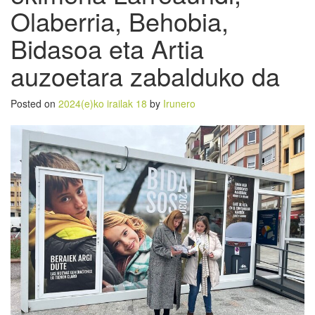
Olaberria, Behobia,
Bidasoa eta Artia
auzoetara zabalduko da
Posted on
2024(e)ko irailak 18
by
Irunero