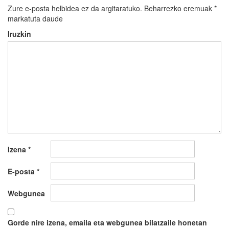
Zure e-posta helbidea ez da argitaratuko.
Beharrezko eremuak
*
markatuta daude
Iruzkin
Izena
*
E-posta
*
Webgunea
Gorde nire izena, emaila eta webgunea bilatzaile honetan