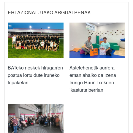
ERLAZIONATUTAKO ARGITALPENAK
BATeko neskek hirugarren
Astelehenetik aurrera
postua lortu dute Iruñeko
eman ahalko da izena
topaketan
Irungo Haur Txokoen
ikasturte berrian