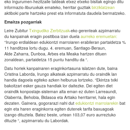
eko ingurumen-hezitzaile taldeak etxez etxeko bisitak egingo ditu
informazio-liburuxkak emateko, herritar guztiak
birziklatzean
aktiboki parte hartzeko prest eta informatuta daudela bermatzeko.
Emaitza pozgarriak
Leire Zubitur
Txingudiko Zerbitzuak
-eko gerenteak azpimarratu
du kanpainak eragin positiboa izan duela
aurreko eremuetan:
“Irungo erdialdean edukiontzi marroiaren erabileran partaidetza %
11 handitzea lortu dugu. 4. eremuan, Santiago-Beraun,
Alde Zaharra, Dunboa, Arbes eta Meaka hartzen dituen
zonaldean, partaidetza 15 puntu handitu da “.
Datu horiek kanpainaren eraginkortasuna islatzen dute, baina
Cristina Laborda, Irungo alkateak azpimarratu du oraindik lan
handia dagoela egiteko azken helburua lortzeko. “Ekintza txiki
bakoitzari esker gauza handiak lor daitezke. Dei egiten diet
oraindik konpostaje-sisteman alta eman ez duten Larreaundi,
Olaberria, Behobia, Bidasoa eta Artiako herritarrei, hala egin
dezaten. Gainera, gogorarazi nahi dut
edukiontzi marroiarekin
bat
egin eta haren eraginkorra egiten dutenek tarifa baxuagoak
izango dituztela. Batez beste, urtean 103,07 euro aurreztuko
dituzte “, azpimarratu du Labordak.