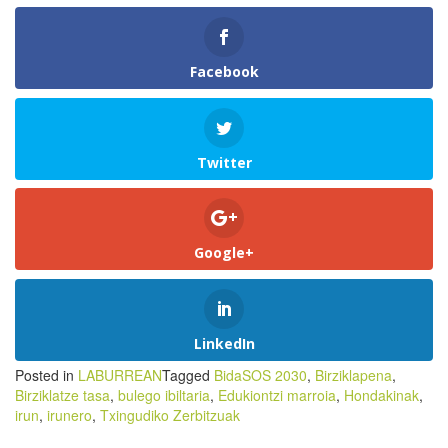
Facebook
Twitter
Google+
LinkedIn
Posted in
LABURREAN
Tagged
BidaSOS 2030
,
Birziklapena
,
Birziklatze tasa
,
bulego ibiltaria
,
Edukiontzi marroia
,
Hondakinak
,
irun
,
irunero
,
Txingudiko Zerbitzuak