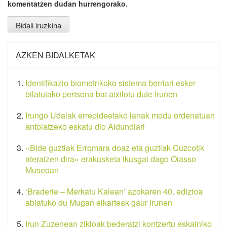
komentatzen dudan hurrengorako.
AZKEN BIDALKETAK
Identifikazio biometrikoko sistema berriari esker
bilatutako pertsona bat atxilotu dute Irunen
Irungo Udalak errepideetako lanak modu ordenatuan
antolatzeko eskatu dio Aldundiari
«Bide guztiak Erromara doaz eta guztiak Cuzcotik
ateratzen dira» erakusketa ikusgai dago Oiasso
Museoan
‘Braderie – Merkatu Kalean’ azokaren 40. edizioa
abiatuko du Mugan elkarteak gaur Irunen
Irun Zuzenean zikloak bederatzi kontzertu eskainiko