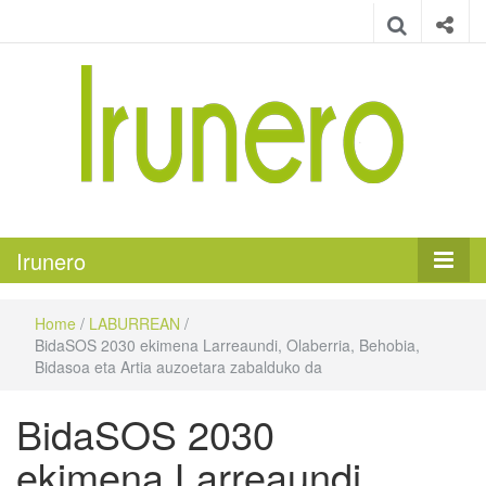
Irunero
Irungo euskarazko aldizkaria
Irunero
Home
/
LABURREAN
/
BidaSOS 2030 ekimena Larreaundi, Olaberria, Behobia,
Bidasoa eta Artia auzoetara zabalduko da
BidaSOS 2030
ekimena Larreaundi,