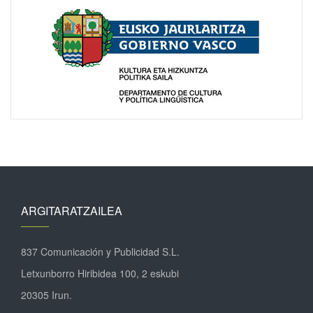
ARGITARATZAILEA
837 Comunicación y Publicidad S.L.
Letxunborro Hiribidea 100, 2 eskubi
20305 Irun.