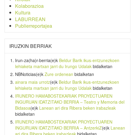
Kolaborazioa
Kultura
LABURREAN
Publierreportajea
IRUZKIN BERRIAK
Irun-za(ha)r-berria
(e)k
Beldur Barik ikus-entzunezkoen
lehiaketa martxan jarri du Irungo Udalak
bidalketan
NBNoticias
(e)k
Zure ordenean
bidalketan
ainara maia urrotz
(e)k
Beldur Barik ikus-entzunezkoen
lehiaketa martxan jarri du Irungo Udalak
bidalketan
IRUNERO HAMABOSTEKARIAK PROYECTUAREN
INGURUAN IDATZITAKO BERRIA – Teatro y Memoria del
Bidasoa
(e)k
Lanean ari dira Ribera beken irabazleak
bidalketan
IRUNERO HAMABOSTEKARIAK PROYECTUAREN
INGURUAN IDATZITAKO BERRIA – AntzerkiZ
(e)k
Lanean
ari dira Ribera beken irabazleak
bidalketan