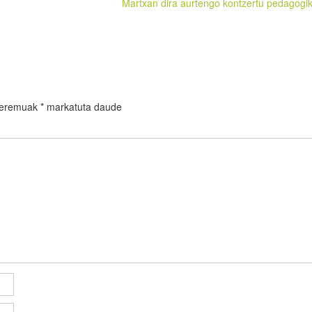
Martxan dira aurtengo kontzertu pedagogi
 eremuak
*
markatuta daude