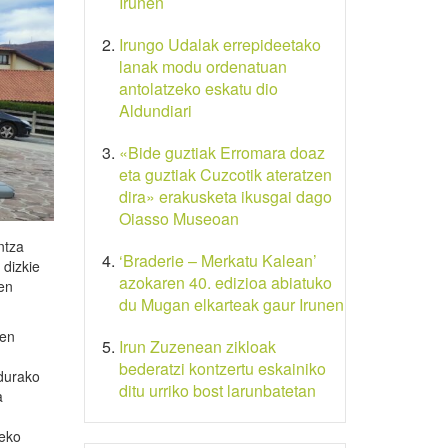
Irunen
Irungo Udalak errepideetako
lanak modu ordenatuan
antolatzeko eskatu dio
Aldundiari
«Bide guztiak Erromara doaz
eta guztiak Cuzcotik ateratzen
dira» erakusketa ikusgai dago
Oiasso Museoan
ntza
‘Braderie – Merkatu Kalean’
 dizkie
azokaren 40. edizioa abiatuko
en
du Mugan elkarteak gaur Irunen
zen
Irun Zuzenean zikloak
bederatzi kontzertu eskainiko
durako
ditu urriko bost larunbatetan
a
zeko