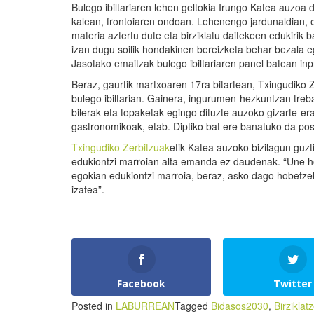
Bulego ibiltariaren lehen geltokia Irungo Katea auzoa
kalean, frontoiaren ondoan. Lehenengo jardunaldian, e
materia aztertu dute eta birziklatu daitekeen edukirik 
izan dugu soilik hondakinen bereizketa behar bezala e
Jasotako emaitzak bulego ibiltariaren panel batean inp
Beraz, gaurtik martxoaren 17ra bitartean, Txingudiko Z
bulego ibiltarian. Gainera, ingurumen-hezkuntzan treba
bilerak eta topaketak egingo dituzte auzoko gizarte-erag
gastronomikoak, etab. Diptiko bat ere banatuko da post
Txingudiko Zerbitzuak
etik Katea auzoko bizilagun guzti
edukiontzi marroian alta emanda ez daudenak. “Une h
egokian edukiontzi marroia, beraz, asko dago hobetzeko
izatea”.
Facebook
Twitter
Posted in
LABURREAN
Tagged
Bidasos2030
,
Birziklat