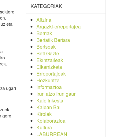
KATEGORIAK
 sektore
en,
Aitzina
duz eta
Argazki-erreportajea
Berriak
Bertatik Bertara
Bertsoak
ta
Beti Gazte
eko
Ekintzaileak
rek.
Elkarrizketa
Erreportajeak
Hezkuntza
Informazioa
tza ugari
Irun atzo Irun gaur
Kale inkesta
Kalean Bai
tzuek
Kirolak
n gero
Kolaborazioa
Kultura
LABURREAN