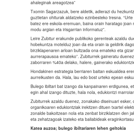
ahaleginak areagotzea”
Txomin Sagarzazuk, bere aldetik, adierazi du hezkunt
guztietan ohiturak aldatzeko ezinbesteko tresna. “U
batez ere eskola-eremuan, baina orain haratago joan na
modu argian eta irisgarrian informatuz”.
Leire Zubitur erakunde publikoko gerenteak azaldu due
hobekuntza motelduz joan da eta orain ia geldirik dag
birziklapenaren arloan bultzada ona emateko eta gizar
aurrerapausoa emateko”. Zubiturrek gaineratu duenez, 
zaborraren %40a delako, halere, gainerako edukiontzie
Hondakinen estrategia berriaren baitan eskualdea ere
aurreikusten da. Hala, lau edo bost urteko epean eskua
Bulego ibiltari bat izango da kanpainaren erdigunea, et
egin ahal izango dituzte, hala nola, edukiontzi marroia
Zubiturrek azaldu duenez, zonakako diseinuari esker, d
organikoaren edukiontziak irekitzen dituen txartel elek
zonalde bakoitzean nola eta zenbat birziklatzen den ja
eta zehatzagoak izateko eta baliabideak eraginkortasu
Katea auzoa
; bulego ibiltariaren lehen geltokia