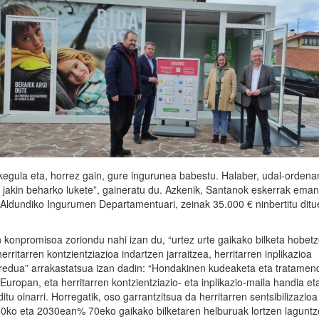
akegula eta, horrez gain, gure ingurunea babestu. Halaber, udal-ordena
 jakin beharko lukete”, gaineratu du. Azkenik, Santanok eskerrak eman
Aldundiko Ingurumen Departamentuari, zeinak 35.000 € ninbertitu ditu
 konpromisoa zoriondu nahi izan du, “urtez urte gaikako bilketa hobet
itarren kontzientziazioa indartzen jarraitzea, herritarren inplikazioa
eredua” arrakastatsua izan dadin: “Hondakinen kudeaketa eta tratamen
Europan, eta herritarren kontzientziazio- eta inplikazio-maila handia et
itu oinarri. Horregatik, oso garrantzitsua da herritarren sentsibilizazioa
60ko eta 2030ean% 70eko gaikako bilketaren helburuak lortzen lagunt