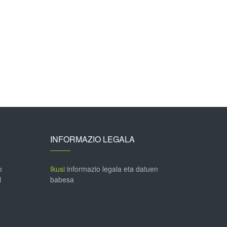
INFORMAZIO LEGALA
o
Ikusi
informazio legala eta datuen
l
babesa