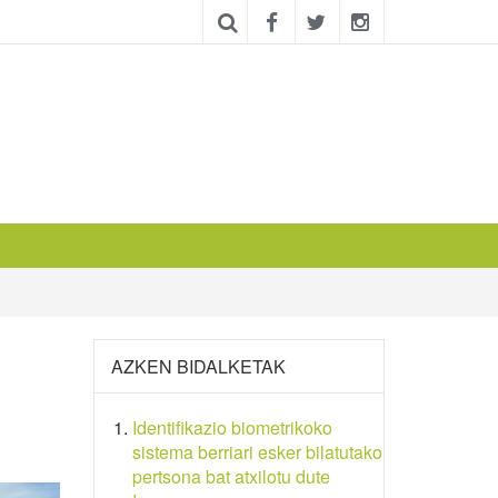
AZKEN BIDALKETAK
Identifikazio biometrikoko
sistema berriari esker bilatutako
pertsona bat atxilotu dute