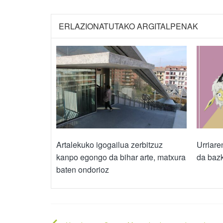
ERLAZIONATUTAKO ARGITALPENAK
Artalekuko igogailua zerbitzuz
Urriare
kanpo egongo da bihar arte, matxura
da bazk
baten ondorioz