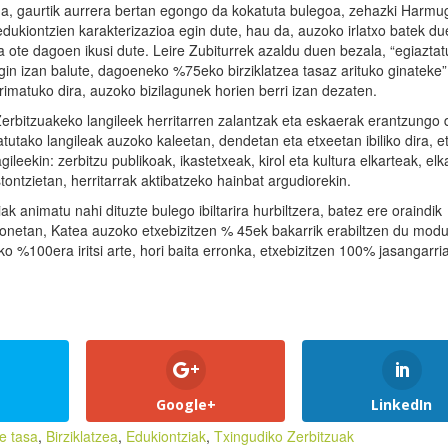
 da, gaurtik aurrera bertan egongo da kokatuta bulegoa, zehazki Harmug
dukiontzien karakterizazioa egin dute, hau da, auzoko irlatxo batek d
ba ote dagoen ikusi dute. Leire Zubiturrek azaldu duen bezala, “egiaztat
gin izan balute, dagoeneko %75eko birziklatzea tasaz arituko ginateke”
rimatuko dira, auzoko bizilagunek horien berri izan dezaten.
erbitzuakeko langileek herritarren zalantzak eta eskaerak erantzungo d
tutako langileak auzoko kaleetan, dendetan eta etxeetan ibiliko dira, e
ileekin: zerbitzu publikoak, ikastetxeak, kirol eta kultura elkarteak, elk
ontzietan, herritarrak aktibatzeko hainbat argudiorekin.
ak animatu nahi dituzte bulego ibiltarira hurbiltzera, batez ere oraindik
onetan, Katea auzoko etxebizitzen % 45ek bakarrik erabiltzen du mod
 %100era iritsi arte, hori baita erronka, etxebizitzen 100% jasangarri
Google+
LinkedIn
ze tasa
,
Birziklatzea
,
Edukiontziak
,
Txingudiko Zerbitzuak