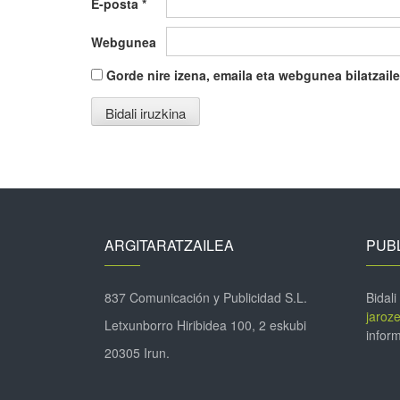
E-posta
*
Webgunea
Gorde nire izena, emaila eta webgunea bilatza
ARGITARATZAILEA
PUBL
837 Comunicación y Publicidad S.L.
Bidali
jaroz
Letxunborro Hiribidea 100, 2 eskubi
inform
20305 Irun.