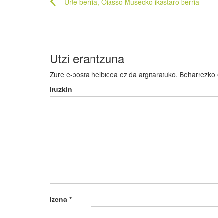
Bidalketetan
Urte berria, Oiasso Museoko ikastaro berria!
zehar
nabigatu
Utzi erantzuna
Zure e-posta helbidea ez da argitaratuko.
Beharrezko
Iruzkin
Izena
*