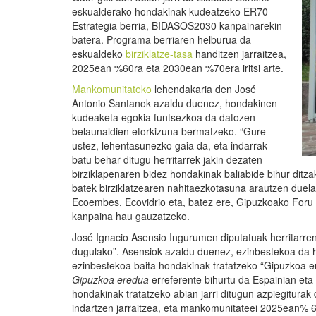
eskualderako hondakinak kudeatzeko ER70
Estrategia berria, BIDASOS2030 kanpainarekin
batera. Programa berriaren helburua da
eskualdeko
birziklatze-tasa
handitzen jarraitzea,
2025ean %60ra eta 2030ean %70era iritsi arte.
Mankomunitateko
lehendakaria den José
Antonio Santanok azaldu duenez, hondakinen
kudeaketa egokia funtsezkoa da datozen
belaunaldien etorkizuna bermatzeko. “Gure
ustez, lehentasunezko gaia da, eta indarrak
batu behar ditugu herritarrek jakin dezaten
birziklapenaren bidez hondakinak baliabide bihur ditz
batek birziklatzearen nahitaezkotasuna arautzen duela
Ecoembes, Ecovidrio eta, batez ere, Gipuzkoako Foru 
kanpaina hau gauzatzeko.
José Ignacio Asensio Ingurumen diputatuak herritarren
dugulako”. Asensiok azaldu duenez, ezinbestekoa da herr
ezinbestekoa baita hondakinak tratatzeko “Gipuzkoa 
Gipuzkoa eredua
erreferente bihurtu da Espainian eta 
hondakinak tratatzeko abian jarri ditugun azpiegiturak d
indartzen jarraitzea, eta mankomunitateei 2025ean% 