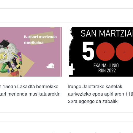
n 15ean Lakaxita berrirekiko
Irungo Jaietarako kartelak
ari merienda musikatuarekin
aurkezteko epea apirilaren 11t
22ra egongo da zabalik