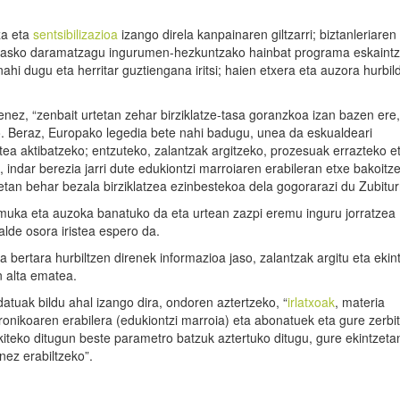
za eta
sentsibilizazioa
izango direla kanpainaren giltzarri; biztanleriaren
rte asko daramatzagu ingurumen-hezkuntzako hainbat programa eskaintz
hi dugu eta herritar guztiengana iritsi; haien etxera eta auzora hurbil
nez, “zenbait urtetan zehar birziklatze-tasa goranzkoa izan bazen ere,
o. Beraz, Europako legedia bete nahi badugu, unea da eskualdeari
tea aktibatzeko; entzuteko, zalantzak argitzeko, prozesuak errazteko e
indar berezia jarri dute edukiontzi marroiaren erabileran etxe bakoitz
tan behar bezala birziklatzea ezinbestekoa dela gogorarazi du Zubitur
muka eta auzoka banatuko da eta urtean zazpi eremu inguru jorratzea
lde osora iristea espero da.
a bertara hurbiltzen direnek informazioa jaso, zalantzak argitu eta ekin
n alta ematea.
atuak bildu ahal izango dira, ondoren aztertzeko, “
irlatxoak
, materia
tronikoaren erabilera (edukiontzi marroia) eta abonatuek eta gure zerbi
kiteko ditugun beste parametro batzuk aztertuko ditugu, gure ekintzeta
nez erabiltzeko”.