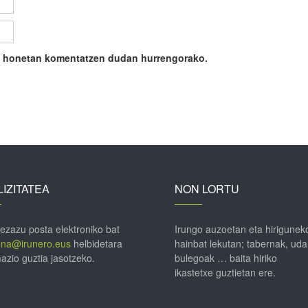
ile honetan komentatzen dudan hurrengorako.
IZITATEA
NON LORTU
 ezazu posta elektroniko bat
Irungo auzoetan eta hirigunek
ena@irunero.eus
helbidetara
hainbat lekutan; tabernak, uda
azio guztia jasotzeko.
bulegoak … baita hiriko
ikastetxe guztietan ere.