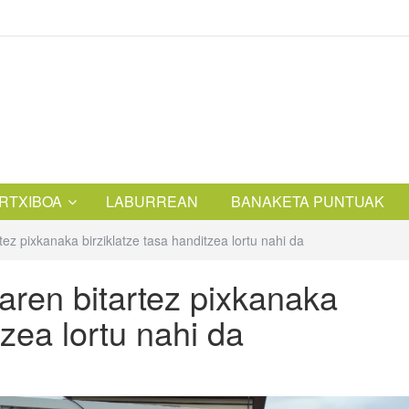
RTXIBOA
LABURREAN
BANAKETA PUNTUAK
ez pixkanaka birziklatze tasa handitzea lortu nahi da
ren bitartez pixkanaka
tzea lortu nahi da