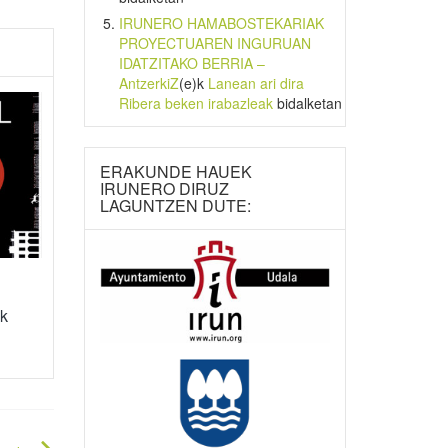
IRUNERO HAMABOSTEKARIAK
PROYECTUAREN INGURUAN
IDATZITAKO BERRIA –
AntzerkiZ
(e)k
Lanean ari dira
Ribera beken irabazleak
bidalketan
ERAKUNDE HAUEK
IRUNERO DIRUZ
LAGUNTZEN DUTE:
ik