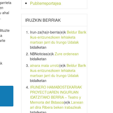
arrieta
Publierreportajea
uen
u ahal
.
IRUZKIN BERRIAK
ituzte
Irun-za(ha)r-berria
(e)k
Beldur Barik
ta
ikus-entzunezkoen lehiaketa
arte
martxan jarri du Irungo Udalak
bidalketan
NBNoticias
(e)k
Zure ordenean
u
bidalketan
ak
ainara maia urrotz
(e)k
Beldur Barik
ikus-entzunezkoen lehiaketa
martxan jarri du Irungo Udalak
bidalketan
IRUNERO HAMABOSTEKARIAK
PROYECTUAREN INGURUAN
IDATZITAKO BERRIA – Teatro y
Memoria del Bidasoa
(e)k
Lanean
ari dira Ribera beken irabazleak
bidalketan