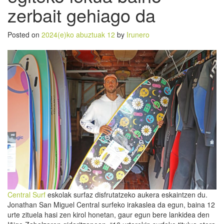
zerbait gehiago da
Posted on
2024(e)ko abuztuak 12
by
Irunero
Central Surf
eskolak surfaz disfrutatzeko aukera eskaintzen du.
Jonathan San Miguel Central surfeko irakaslea da egun, baina 12
urte zituela hasi zen kirol honetan, gaur egun bere lankidea den