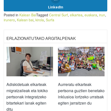
LinkedIn
Posted in
Kalean Bai
Tagged
Central Surf
,
elkartea
,
euskara
,
irun
,
irunero
,
Kalean bai
,
kirola
,
Surfa
ERLAZIONATUTAKO ARGITALPENAK
Adiskidetuak elkarteak
Aurreratu elkarteak
migratzaileak eta tokiko
pertsona guztien benetako
pertsonak integratzeko
inklusioa lortzeko urratsak
bitartekari lanak egiten
egiten jarraitzen du
ditu