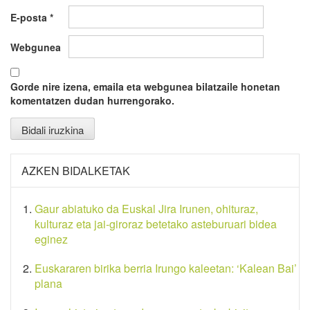
E-posta
*
Webgunea
Gorde nire izena, emaila eta webgunea bilatzaile honetan
komentatzen dudan hurrengorako.
AZKEN BIDALKETAK
Gaur abiatuko da Euskal Jira Irunen, ohituraz,
kulturaz eta jai-giroraz betetako asteburuari bidea
eginez
Euskararen birika berria Irungo kaleetan: ‘Kalean Bai’
plana