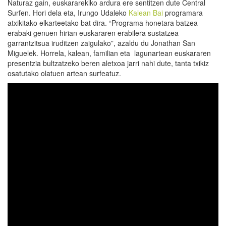
Naturaz gain, euskararekiko ardura ere sentitzen dute Central
Surfen. Hori dela eta, Irungo Udaleko
Kalean Bai
programara
atxikitako elkarteetako bat dira. “Programa honetara batzea
erabaki genuen hirian euskararen erabilera sustatzea
garrantzitsua iruditzen zaigulako”, azaldu du Jonathan San
Miguelek. Horrela, kalean, familian eta lagunartean euskararen
presentzia bultzatzeko beren aletxoa jarri nahi dute, tanta txikiz
osatutako olatuen artean surfeatuz.