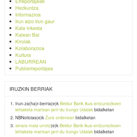
Erreportajeak
Hezkuntza
Informazioa
Irun atzo Irun gaur
Kale inkesta
Kalean Bai
Kirolak
Kolaborazioa
Kultura
LABURREAN
Publierreportajea
IRUZKIN BERRIAK
Irun-za(ha)r-berria
(e)k
Beldur Barik ikus-entzunezkoen
lehiaketa martxan jarri du Irungo Udalak
bidalketan
NBNoticias
(e)k
Zure ordenean
bidalketan
ainara maia urrotz
(e)k
Beldur Barik ikus-entzunezkoen
lehiaketa martxan jarri du Irungo Udalak
bidalketan