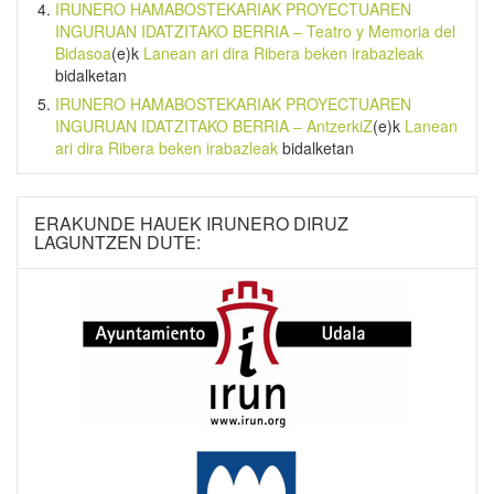
IRUNERO HAMABOSTEKARIAK PROYECTUAREN
INGURUAN IDATZITAKO BERRIA – Teatro y Memoria del
Bidasoa
(e)k
Lanean ari dira Ribera beken irabazleak
bidalketan
IRUNERO HAMABOSTEKARIAK PROYECTUAREN
INGURUAN IDATZITAKO BERRIA – AntzerkiZ
(e)k
Lanean
ari dira Ribera beken irabazleak
bidalketan
ERAKUNDE HAUEK IRUNERO DIRUZ
LAGUNTZEN DUTE: