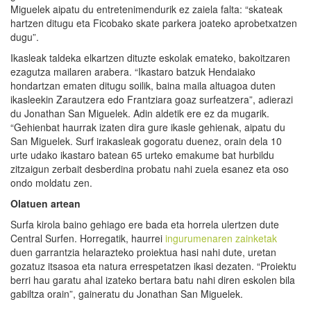
Miguelek aipatu du entretenimendurik ez zaiela falta: “skateak
hartzen ditugu eta Ficobako skate parkera joateko aprobetxatzen
dugu”.
Ikasleak taldeka elkartzen dituzte eskolak emateko, bakoitzaren
ezagutza mailaren arabera. “Ikastaro batzuk Hendaiako
hondartzan ematen ditugu soilik, baina maila altuagoa duten
ikasleekin Zarautzera edo Frantziara goaz surfeatzera”, adierazi
du Jonathan San Miguelek. Adin aldetik ere ez da mugarik.
“Gehienbat haurrak izaten dira gure ikasle gehienak, aipatu du
San Miguelek. Surf irakasleak gogoratu duenez, orain dela 10
urte udako ikastaro batean 65 urteko emakume bat hurbildu
zitzaigun zerbait desberdina probatu nahi zuela esanez eta oso
ondo moldatu zen.
Olatuen artean
Surfa kirola baino gehiago ere bada eta horrela ulertzen dute
Central Surfen. Horregatik, haurrei
ingurumenaren zainketak
duen garrantzia helarazteko proiektua hasi nahi dute, uretan
gozatuz itsasoa eta natura errespetatzen ikasi dezaten. “Proiektu
berri hau garatu ahal izateko bertara batu nahi diren eskolen bila
gabiltza orain”, gaineratu du Jonathan San Miguelek.