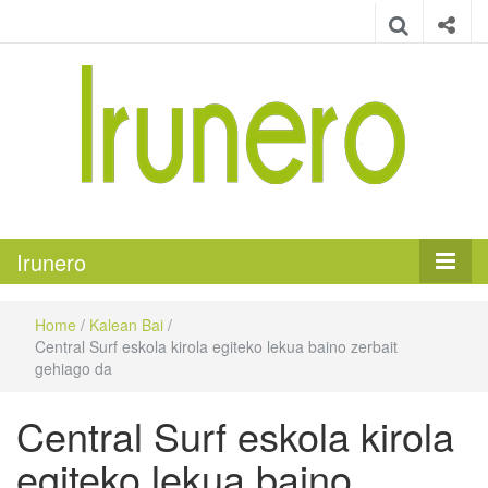
Irunero
Irungo euskarazko aldizkaria
Irunero
Home
/
Kalean Bai
/
Central Surf eskola kirola egiteko lekua baino zerbait
gehiago da
Central Surf eskola kirola
egiteko lekua baino