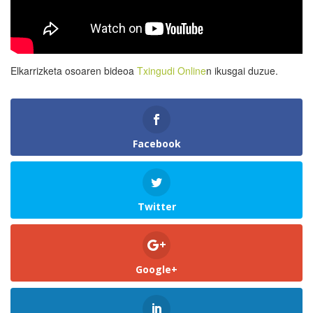
Elkarrizketa osoaren bideoa
Txingudi Online
n ikusgai duzue.
Facebook
Twitter
Google+