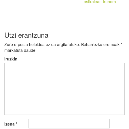
ostiralean Irunera
Utzi erantzuna
Zure e-posta helbidea ez da argitaratuko.
Beharrezko eremuak
*
markatuta daude
Iruzkin
Izena
*