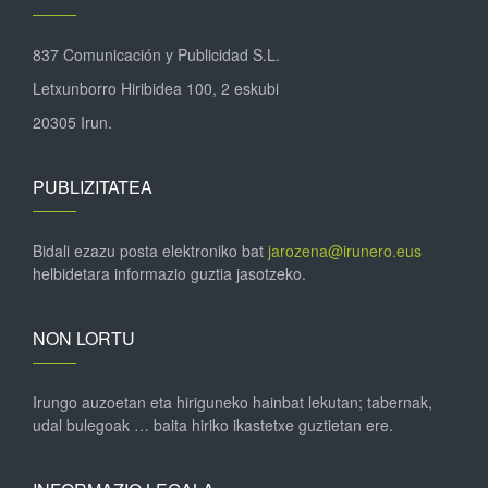
837 Comunicación y Publicidad S.L.
Letxunborro Hiribidea 100, 2 eskubi
20305 Irun.
PUBLIZITATEA
Bidali ezazu posta elektroniko bat
jarozena@irunero.eus
helbidetara informazio guztia jasotzeko.
NON LORTU
Irungo auzoetan eta hiriguneko hainbat lekutan; tabernak,
udal bulegoak … baita hiriko ikastetxe guztietan ere.