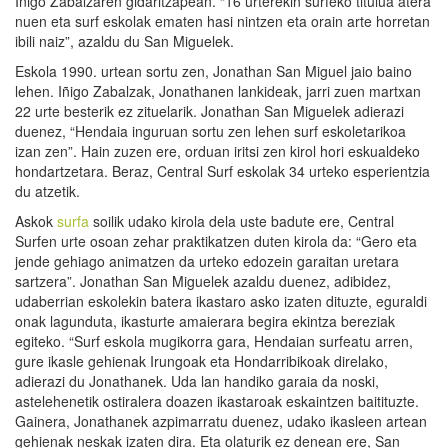
Iñigo Zabalzaren gidaritzapean. “16 urterekin surfeko titulua atera
nuen eta surf eskolak ematen hasi nintzen eta orain arte horretan
ibili naiz”, azaldu du San Miguelek.
Eskola 1990. urtean sortu zen, Jonathan San Miguel jaio baino
lehen. Iñigo Zabalzak, Jonathanen lankideak, jarri zuen martxan
22 urte besterik ez zituelarik. Jonathan San Miguelek adierazi
duenez, “Hendaia inguruan sortu zen lehen surf eskoletarikoa
izan zen”. Hain zuzen ere, orduan iritsi zen kirol hori eskualdeko
hondartzetara. Beraz, Central Surf eskolak 34 urteko esperientzia
du atzetik.
Askok
surfa
soilik udako kirola dela uste badute ere, Central
Surfen urte osoan zehar praktikatzen duten kirola da: “Gero eta
jende gehiago animatzen da urteko edozein garaitan uretara
sartzera”. Jonathan San Miguelek azaldu duenez, adibidez,
udaberrian eskolekin batera ikastaro asko izaten dituzte, eguraldi
onak lagunduta, ikasturte amaierara begira ekintza bereziak
egiteko. “Surf eskola mugikorra gara, Hendaian surfeatu arren,
gure ikasle gehienak Irungoak eta Hondarribikoak direlako,
adierazi du Jonathanek. Uda lan handiko garaia da noski,
astelehenetik ostiralera doazen ikastaroak eskaintzen baitituzte.
Gainera, Jonathanek azpimarratu duenez, udako ikasleen artean
gehienak neskak izaten dira. Eta olaturik ez denean ere, San