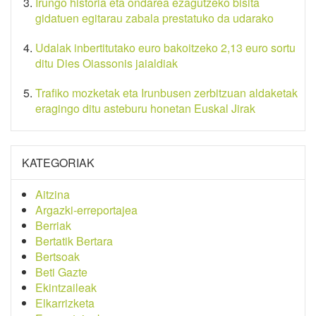
Irungo historia eta ondarea ezagutzeko bisita
gidatuen egitarau zabala prestatuko da udarako
Udalak inbertitutako euro bakoitzeko 2,13 euro sortu
ditu Dies Oiassonis jaialdiak
Trafiko mozketak eta Irunbusen zerbitzuan aldaketak
eragingo ditu asteburu honetan Euskal Jirak
KATEGORIAK
Aitzina
Argazki-erreportajea
Berriak
Bertatik Bertara
Bertsoak
Beti Gazte
Ekintzaileak
Elkarrizketa