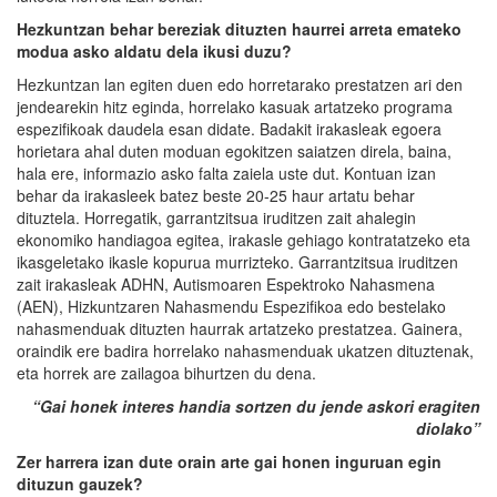
Hezkuntzan behar bereziak dituzte
n haurrei arreta emateko
modua asko aldatu dela ikusi duzu?
Hezkuntzan lan egiten duen edo horretarako prestatzen ari den
jendearekin hitz eginda, horrelako kasuak artatzeko programa
espezifikoak daudela esan didate. Badakit irakasleak egoera
horietara ahal duten moduan egokitzen saiatzen direla, baina,
hala ere, informazio asko falta zaiela uste dut. Kontuan izan
behar da irakasleek batez beste 20-25 haur artatu behar
dituztela. Horregatik, garrantzitsua iruditzen zait ahalegin
ekonomiko handiagoa egitea, irakasle gehiago kontratatzeko eta
ikasgeletako ikasle kopurua murrizteko. Garrantzitsua iruditzen
zait irakasleak ADHN, Autismoaren Espektroko Nahasmena
(AEN), Hizkuntzaren Nahasmendu Espezifikoa edo bestelako
nahasmenduak dituzten haurrak artatzeko prestatzea. Gainera,
oraindik ere badira horrelako nahasmenduak ukatzen dituztenak,
eta horrek are zailagoa bihurtzen du dena.
“
Gai honek interes handia sortzen du jende askori eragiten
diolako”
Zer harrera izan dute orain arte gai honen inguruan egin
dituzun gauzek?