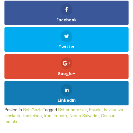
Facebook
Twitter
Google+
LinkedIn
Posted in
Beti Gazte
Tagged
Behar bereziak
,
Eskola
,
hezkuntza
,
Ikasketa
,
Ikastetxea
,
irun
,
irunero
,
Nerea Salvador
,
Osasun
metala