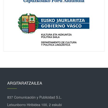
ARGITARATZAILEA
837 Comunicación y Publicidad S.L.
Letxunborro Hiribidea 100, 2 eskubi