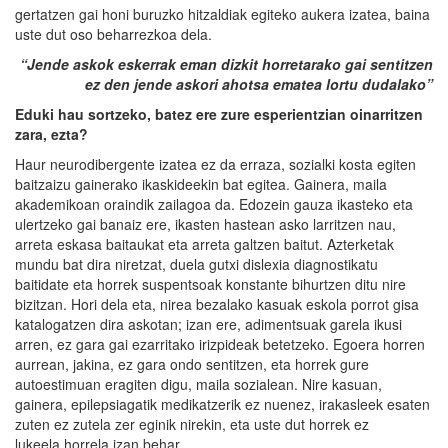
gertatzen gai honi buruzko hitzaldiak egiteko aukera izatea, baina
uste dut oso beharrezkoa dela.
“
Jende askok eskerrak eman dizkit horretarako gai sentitzen
ez den jende askori ahotsa ematea lortu dudalako
”
Eduki hau sortzeko, batez ere zure esperientzian oinarritzen
zara, ezta?
Haur neurodibergente izatea ez da erraza, sozialki kosta egiten
baitzaizu gainerako ikaskideekin bat egitea. Gainera, maila
akademikoan oraindik zailagoa da. Edozein gauza ikasteko eta
ulertzeko gai banaiz ere, ikasten hastean asko larritzen nau,
arreta eskasa baitaukat eta arreta galtzen baitut. Azterketak
mundu bat dira niretzat, duela gutxi dislexia diagnostikatu
baitidate eta horrek suspentsoak konstante bihurtzen ditu nire
bizitzan. Hori dela eta, nirea bezalako kasuak eskola porrot gisa
katalogatzen dira askotan; izan ere, adimentsuak garela ikusi
arren, ez gara gai ezarritako irizpideak betetzeko. Egoera horren
aurrean, jakina, ez gara ondo sentitzen, eta horrek gure
autoestimuan eragiten digu, maila sozialean. Nire kasuan,
gainera, epilepsiagatik medikatzerik ez nuenez, irakasleek esaten
zuten ez zutela zer eginik nirekin, eta uste dut horrek ez
lukeela horrela izan behar.