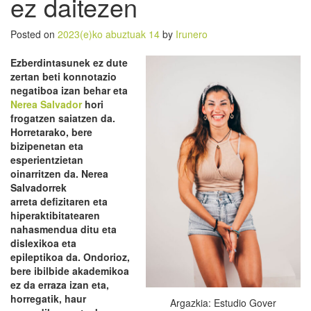
ez daitezen
Posted on
2023(e)ko abuztuak 14
by
Irunero
Ezberdintasunek ez dute
zertan beti konnotazio
negatiboa izan behar eta
Nerea Salvador
hori
frogatzen
saiatzen da.
Horretarako, bere
bizipenetan eta
esperientzietan
oinarritzen da. Nerea
Salvadorrek
arreta
defizitaren eta
hiperaktibitatearen
nahasmendua ditu eta
dislexikoa
eta
epileptikoa da. Ondorioz,
bere ibilbide akademikoa
ez da erraza izan eta,
horre
gatik, haur
Argazkia: Estudio Gover