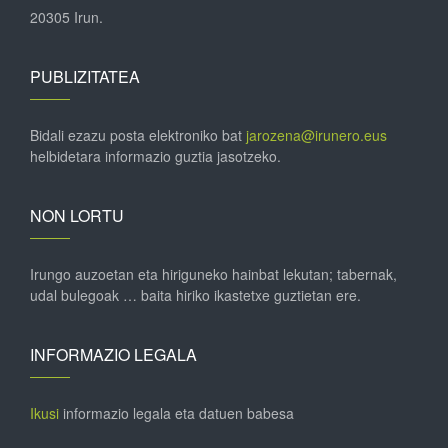
20305 Irun.
PUBLIZITATEA
Bidali ezazu posta elektroniko bat
jarozena@irunero.eus
helbidetara informazio guztia jasotzeko.
NON LORTU
Irungo auzoetan eta hiriguneko hainbat lekutan; tabernak,
udal bulegoak … baita hiriko ikastetxe guztietan ere.
INFORMAZIO LEGALA
Ikusi
informazio legala eta datuen babesa