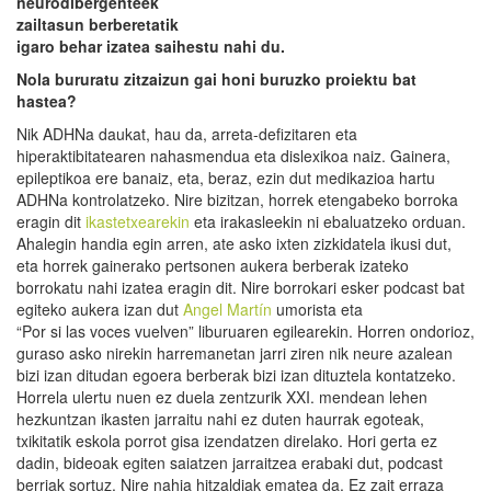
neurodibergenteek
zailtasun berberetatik
igaro behar
izatea saihestu nahi du.
Nola bururatu zitzaizun gai honi buruzko proiektu bat
hastea?
Nik ADHNa daukat, hau da, arreta-defizitaren eta
hiperaktibitatearen nahasmendua eta dislexikoa naiz. Gainera,
epileptikoa ere banaiz, eta, beraz, ezin dut medikazioa hartu
ADHNa kontrolatzeko. Nire bizitzan, horrek etengabeko borroka
eragin dit
ikastetxearekin
eta irakasleekin ni ebaluatzeko orduan.
Ahalegin handia egin arren, ate asko ixten zizkidatela ikusi dut,
eta horrek gainerako pertsonen aukera berberak izateko
borrokatu nahi izatea eragin dit. Nire borrokari esker podcast bat
egiteko aukera izan dut
Angel Martín
umorista eta
“Por si las voces vuelven” liburuaren egilearekin. Horren ondorioz,
guraso asko nirekin harremanetan jarri ziren nik neure azalean
bizi izan ditudan egoera berberak bizi izan dituztela kontatzeko.
Horrela ulertu nuen ez duela zentzurik XXI. mendean lehen
hezkuntzan ikasten jarraitu nahi ez duten haurrak egoteak,
txikitatik eskola porrot gisa izendatzen direlako. Hori gerta ez
dadin, bideoak egiten saiatzen jarraitzea erabaki dut, podcast
berriak sortuz. Nire nahia hitzaldiak ematea da. Ez zait erraza