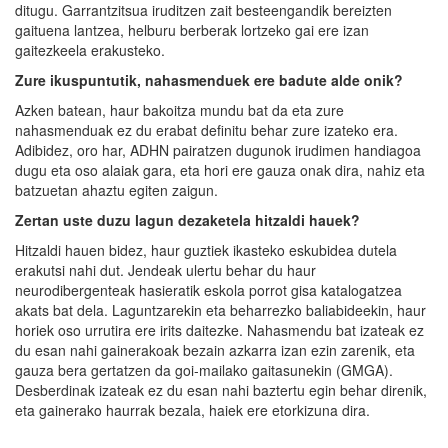
ditugu. Garrantzitsua iruditzen zait besteengandik bereizten
gaituena lantzea, helburu berberak lortzeko gai ere izan
gaitezkeela erakusteko.
Zure ikuspuntutik, nahasmenduek ere badute alde onik?
Azken batean, haur bakoitza mundu bat da eta zure
nahasmenduak ez du erabat definitu behar zure izateko era.
Adibidez, oro har, ADHN pairatzen dugunok irudimen handiagoa
dugu eta oso alaiak gara, eta hori ere gauza onak dira, nahiz eta
batzuetan ahaztu egiten zaigun.
Zertan uste duzu lagun dezaketela hitzaldi hauek?
Hitzaldi hauen bidez, haur guztiek ikasteko eskubidea dutela
erakutsi nahi dut. Jendeak ulertu behar du haur
neurodibergenteak hasieratik eskola porrot gisa katalogatzea
akats bat dela. Laguntzarekin eta beharrezko baliabideekin, haur
horiek oso urrutira ere irits daitezke. Nahasmendu bat izateak ez
du esan nahi gainerakoak bezain azkarra izan ezin zarenik, eta
gauza bera gertatzen da goi-mailako gaitasunekin (GMGA).
Desberdinak izateak ez du esan nahi baztertu egin behar direnik,
eta gainerako haurrak bezala, haiek ere etorkizuna dira.