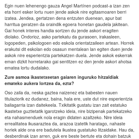
Egin nuen lehenengo gauza Angel Martínen podcast-a izan zen
eta horri esker lortu nuen jende askok nire egitasmoaren berri
izatea. Jendea, gertatzen dena entzuten duenean, apur bat
harritua geratzen da oraindik egoera honetan gaudela jakitean.
Gai honek interes handia sortzen du jende askori eragiten
diolako. Ondorioz, asko partekatu da gurasoen, irakasleen,
logopeden, psikologoen edo eskola orientatzaileen artean. Horrek
erakutsi dit eskolan edo osasun mentalean lan egiten duen jende
askok nire esperientzia partekatzen duela. Jende askok eskerrak
eman dizkit horretarako gai sentitzen ez den jende askori ahotsa
ematea lortu dudalako.
Zure asmoa ikastetxeetan gaiaren inguruko hitzaldiak
emateko aukera lortzea da, ezta?
Oso zaila da, neska gaztea naizenez eta babesten nauen
titulaziorik ez dudanez, baina, hala ere, uste dut nire esperientzia
baliagarria izan daitekeela. Txikitatik gustatu izan zait estatuko
ikastetxe guztietatik igarotzeko ideia, nire bizipenak partekatzeko
eta nahasmenduek nola eragin didaten azaltzeko. Nire ideia
errealitatea ikusaraztea da, arazoa izatetik haratago, nahaste
horiek alde ona ere badutela ikustea gustatuko litzaidake. Hau da,
desberdinak izan arren, guk ere beste bertute eta dohain batzuk