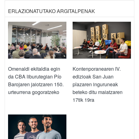
ERLAZIONATUTAKO ARGITALPENAK
Kontenporanearen IV.
Omenaldi ekitaldia egin
edizioak San Juan
da CBA liburutegian Pío
plazaren inguruneak
Barojaren jaiotzaren 150.
beteko ditu maiatzaren
urteurrena gogoratzeko
17tik 19ra