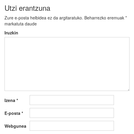
Utzi erantzuna
Zure e-posta helbidea ez da argitaratuko.
Beharrezko eremuak
*
markatuta daude
Iruzkin
Izena
*
E-posta
*
Webgunea