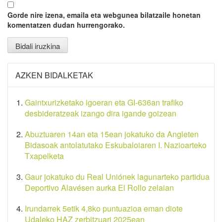
Gorde nire izena, emaila eta webgunea bilatzaile honetan
komentatzen dudan hurrengorako.
AZKEN BIDALKETAK
Gaintxurizketako igoeran eta GI-636an trafiko
desbideratzeak izango dira igande goizean
Abuztuaren 14an eta 15ean jokatuko da Angleten
Bidasoak antolatutako Eskubaloiaren I. Nazioarteko
Txapelketa
Gaur jokatuko du Real Uniónek lagunarteko partidua
Deportivo Alavésen aurka El Rollo zelaian
Irundarrek 5etik 4,8ko puntuazioa eman diote
Udaleko HAZ zerbitzuari 2025ean