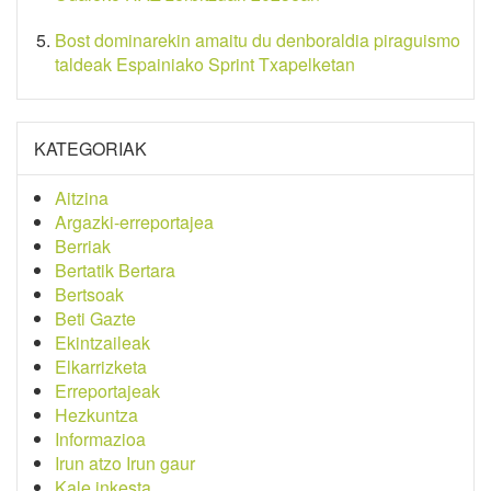
Bost dominarekin amaitu du denboraldia piraguismo
taldeak Espainiako Sprint Txapelketan
KATEGORIAK
Aitzina
Argazki-erreportajea
Berriak
Bertatik Bertara
Bertsoak
Beti Gazte
Ekintzaileak
Elkarrizketa
Erreportajeak
Hezkuntza
Informazioa
Irun atzo Irun gaur
Kale inkesta