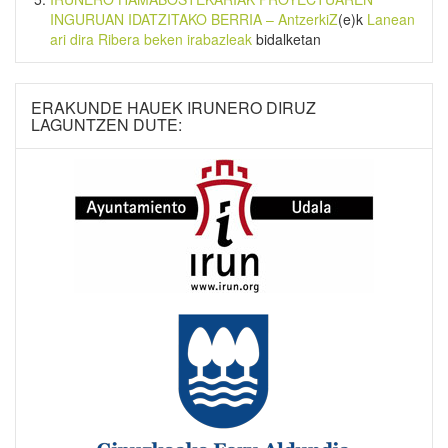
INGURUAN IDATZITAKO BERRIA – AntzerkiZ
(e)k
Lanean
ari dira Ribera beken irabazleak
bidalketan
ERAKUNDE HAUEK IRUNERO DIRUZ
LAGUNTZEN DUTE: