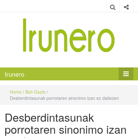
Irunero
Irungo euskarazko aldizkaria
Irunero
Home
/
Beti Gazte
/
Desberdintasunak porrotaren sinonimo izan ez daitezen
Desberdintasunak
porrotaren sinonimo izan