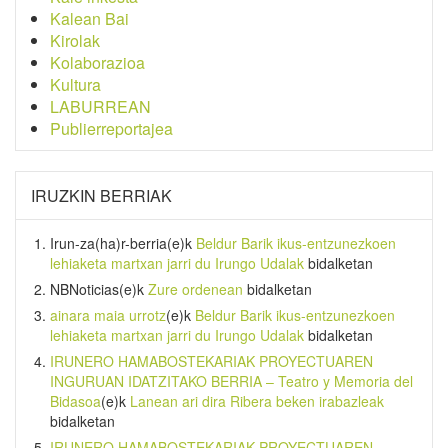
Kalean Bai
Kirolak
Kolaborazioa
Kultura
LABURREAN
Publierreportajea
IRUZKIN BERRIAK
Irun-za(ha)r-berria
(e)k
Beldur Barik ikus-entzunezkoen
lehiaketa martxan jarri du Irungo Udalak
bidalketan
NBNoticias
(e)k
Zure ordenean
bidalketan
ainara maia urrotz
(e)k
Beldur Barik ikus-entzunezkoen
lehiaketa martxan jarri du Irungo Udalak
bidalketan
IRUNERO HAMABOSTEKARIAK PROYECTUAREN
INGURUAN IDATZITAKO BERRIA – Teatro y Memoria del
Bidasoa
(e)k
Lanean ari dira Ribera beken irabazleak
bidalketan
IRUNERO HAMABOSTEKARIAK PROYECTUAREN