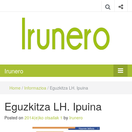
Irunero
Irungo euskarazko aldizkaria
Irunero
Home
/
Informazioa
/
Eguzkitza LH. Ipuina
Eguzkitza LH. Ipuina
Posted on
2014(e)ko otsailak 1
by
Irunero