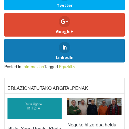
Twitter
Google+
LinkedIn
Posted in
Informazioa
Tagged
Eguzkitza
ERLAZIONATUTAKO ARGITALPENAK
Neguko hitzordua heldu
Iritzia. Yurre Ugarte. Kirola