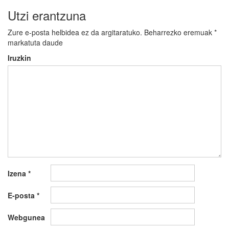
Utzi erantzuna
Zure e-posta helbidea ez da argitaratuko.
Beharrezko eremuak
*
markatuta daude
Iruzkin
Izena
*
E-posta
*
Webgunea