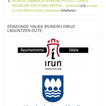
IRUNERO HAMABOSTEKARIAK PROYECTUAREN
INGURUAN IDATZITAKO BERRIA – AntzerkiZ
(e)k
Lanean
ari dira Ribera beken irabazleak
bidalketan
ERAKUNDE HAUEK IRUNERO DIRUZ
LAGUNTZEN DUTE: