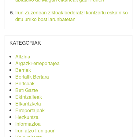
Irun Zuzenean zikloak bederatzi kontzertu eskainiko
ditu urriko bost larunbatetan
KATEGORIAK
Aitzina
Argazki-erreportajea
Berriak
Bertatik Bertara
Bertsoak
Beti Gazte
Ekintzaileak
Elkarrizketa
Erreportajeak
Hezkuntza
Informazioa
Irun atzo Irun gaur