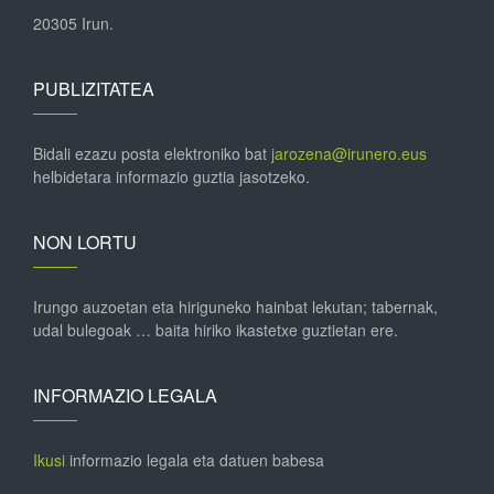
20305 Irun.
PUBLIZITATEA
Bidali ezazu posta elektroniko bat
jarozena@irunero.eus
helbidetara informazio guztia jasotzeko.
NON LORTU
Irungo auzoetan eta hiriguneko hainbat lekutan; tabernak,
udal bulegoak … baita hiriko ikastetxe guztietan ere.
INFORMAZIO LEGALA
Ikusi
informazio legala eta datuen babesa