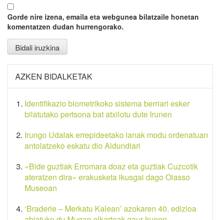
Gorde nire izena, emaila eta webgunea bilatzaile honetan
komentatzen dudan hurrengorako.
AZKEN BIDALKETAK
Identifikazio biometrikoko sistema berriari esker
bilatutako pertsona bat atxilotu dute Irunen
Irungo Udalak errepideetako lanak modu ordenatuan
antolatzeko eskatu dio Aldundiari
«Bide guztiak Erromara doaz eta guztiak Cuzcotik
ateratzen dira» erakusketa ikusgai dago Oiasso
Museoan
‘Braderie – Merkatu Kalean’ azokaren 40. edizioa
abiatuko du Mugan elkarteak gaur Irunen