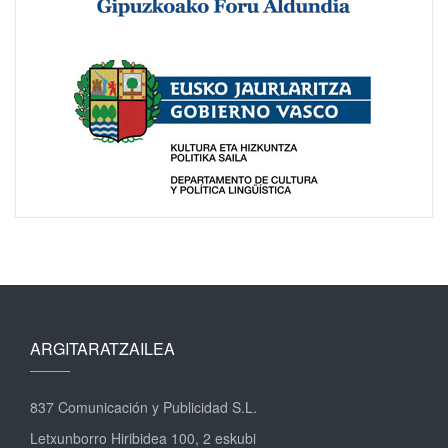
ARGITARATZAILEA
837 Comunicación y Publicidad S.L.
Letxunborro Hiribidea 100, 2 eskubi