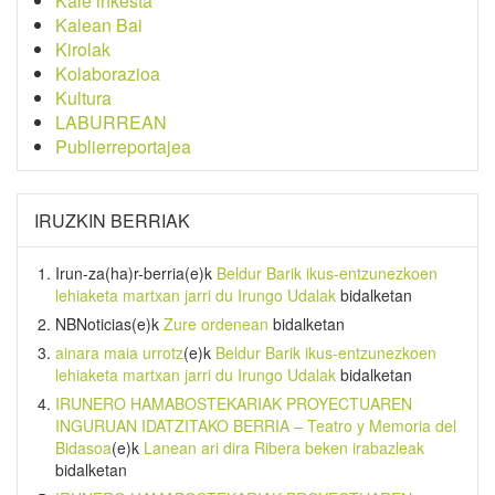
Kale inkesta
Kalean Bai
Kirolak
Kolaborazioa
Kultura
LABURREAN
Publierreportajea
IRUZKIN BERRIAK
Irun-za(ha)r-berria
(e)k
Beldur Barik ikus-entzunezkoen
lehiaketa martxan jarri du Irungo Udalak
bidalketan
NBNoticias
(e)k
Zure ordenean
bidalketan
ainara maia urrotz
(e)k
Beldur Barik ikus-entzunezkoen
lehiaketa martxan jarri du Irungo Udalak
bidalketan
IRUNERO HAMABOSTEKARIAK PROYECTUAREN
INGURUAN IDATZITAKO BERRIA – Teatro y Memoria del
Bidasoa
(e)k
Lanean ari dira Ribera beken irabazleak
bidalketan