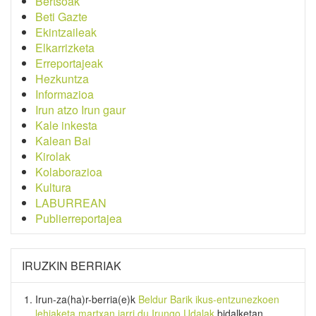
Bertsoak
Beti Gazte
Ekintzaileak
Elkarrizketa
Erreportajeak
Hezkuntza
Informazioa
Irun atzo Irun gaur
Kale inkesta
Kalean Bai
Kirolak
Kolaborazioa
Kultura
LABURREAN
Publierreportajea
IRUZKIN BERRIAK
Irun-za(ha)r-berria
(e)k
Beldur Barik ikus-entzunezkoen
lehiaketa martxan jarri du Irungo Udalak
bidalketan