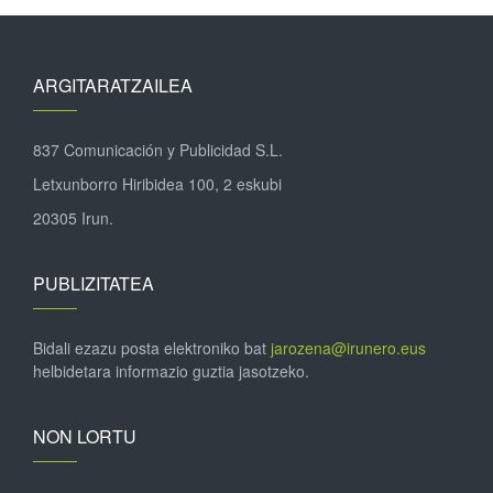
ARGITARATZAILEA
837 Comunicación y Publicidad S.L.
Letxunborro Hiribidea 100, 2 eskubi
20305 Irun.
PUBLIZITATEA
Bidali ezazu posta elektroniko bat
jarozena@irunero.eus
helbidetara informazio guztia jasotzeko.
NON LORTU