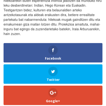
hilekoarekin duten esperientzia intimoa jasotzen da munduko hiru
leku desberdinetan: Indian, Hego Korean eta Euskadin.
Testigantzen bidez, kulturen eta belaunaldien arteko
antzekotasunak eta aldeak erakusten dira, betiere errealitate
partekatu bat nabarmenduta: hilekoak mugak gainditzen ditu eta
emakumean giza mailan lotzen ditu. Proiekzioa amaituta, mahai-
inguru bat egingo da zuzendarietako batekin, Iraia Arburuarekin,
hain zuzen.
Facebook
Twitter
Google+