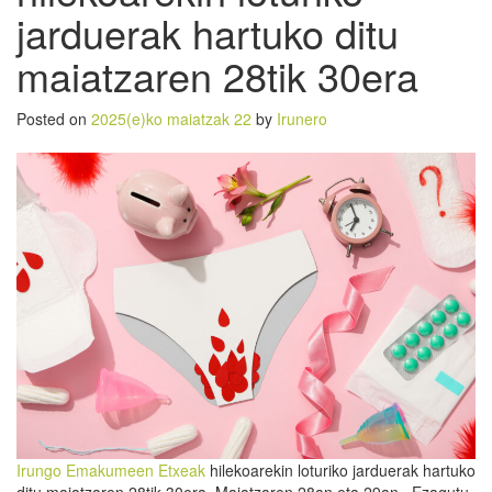
jarduerak hartuko ditu
maiatzaren 28tik 30era
Posted on
2025(e)ko maiatzak 22
by
Irunero
Irungo Emakumeen Etxeak
hilekoarekin loturiko jarduerak hartuko
ditu maiatzaren 28tik 30era. Maiatzaren 28an eta 29an «Ezagutu