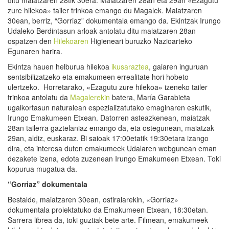
zure hilekoa» tailer trinkoa emango du Magalek. Maiatzaren
30ean, berriz, “Gorriaz” dokumentala emango da. Ekintzak Irungo
Udaleko Berdintasun arloak antolatu ditu maiatzaren 28an
ospatzen den
Hilekoaren
Higieneari buruzko Nazioarteko
Egunaren harira.
Ekintza hauen helburua hilekoa
ikusaraztea
, gaiaren inguruan
sentsibilizatzeko eta emakumeen errealitate hori hobeto
ulertzeko. Horretarako, «Ezagutu zure hilekoa» izeneko tailer
trinkoa antolatu da
Magalerekin
batera, María Garabieta
ugalkortasun naturalean espezializatutako emaginaren eskutik,
Irungo Emakumeen Etxean. Datorren asteazkenean, maiatzak
28an tailerra gaztelaniaz emango da, eta ostegunean, maiatzak
29an, aldiz, euskaraz. Bi saioak 17:00etatik 19:30etara izango
dira, eta interesa duten emakumeek Udalaren webgunean eman
dezakete izena, edota zuzenean Irungo Emakumeen Etxean. Toki
kopurua mugatua da.
“Gorriaz” dokumentala
Bestalde, maiatzaren 30ean, ostiralarekin, «Gorriaz»
dokumentala proiektatuko da Emakumeen Etxean, 18:30etan.
Sarrera librea da, toki guztiak bete arte. Filmean, emakumeek