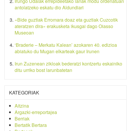
Irungo Udalak errepideetako lanak modu ordenatuan
antolatzeko eskatu dio Aldundiari
«Bide guztiak Erromara doaz eta guztiak Cuzcotik
ateratzen dira» erakusketa ikusgai dago Oiasso
Museoan
‘Braderie – Merkatu Kalean’ azokaren 40. edizioa
abiatuko du Mugan elkarteak gaur Irunen
Irun Zuzenean zikloak bederatzi kontzertu eskainiko
ditu urriko bost larunbatetan
KATEGORIAK
Aitzina
Argazki-erreportajea
Berriak
Bertatik Bertara