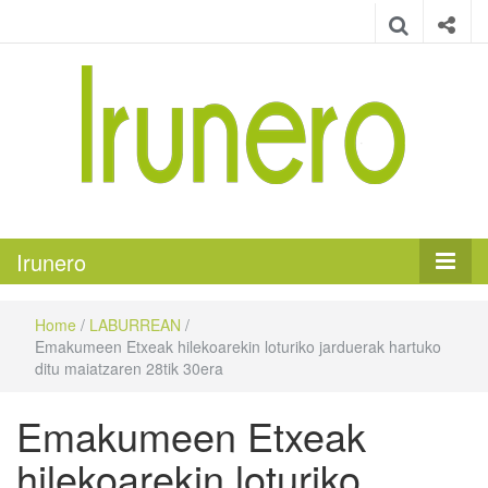
Irunero
Irungo euskarazko aldizkaria
Irunero
Home
/
LABURREAN
/
Emakumeen Etxeak hilekoarekin loturiko jarduerak hartuko
ditu maiatzaren 28tik 30era
Emakumeen Etxeak
hilekoarekin loturiko