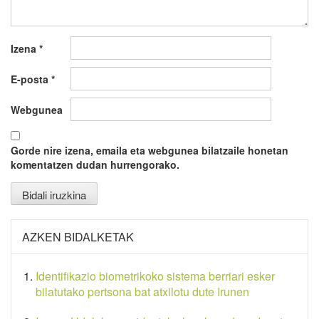
Izena
*
E-posta
*
Webgunea
Gorde nire izena, emaila eta webgunea bilatzaile honetan
komentatzen dudan hurrengorako.
AZKEN BIDALKETAK
Identifikazio biometrikoko sistema berriari esker
bilatutako pertsona bat atxilotu dute Irunen