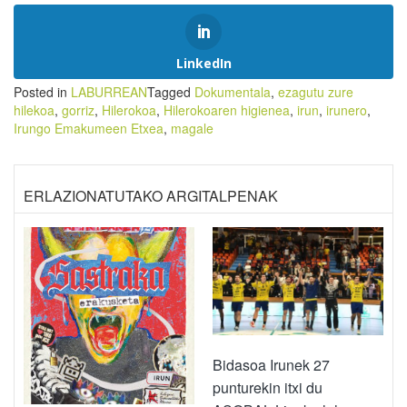
LinkedIn
Posted in
LABURREAN
Tagged
Dokumentala
,
ezagutu zure
hilekoa
,
gorriz
,
Hilerokoa
,
Hilerokoaren higienea
,
irun
,
irunero
,
Irungo Emakumeen Etxea
,
magale
ERLAZIONATUTAKO ARGITALPENAK
Bidasoa Irunek 27
punturekin itxi du