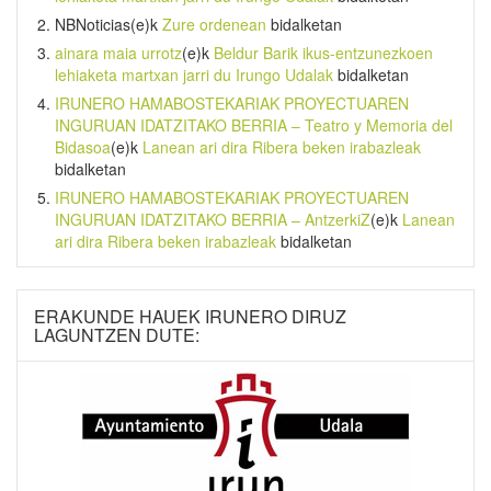
NBNoticias
(e)k
Zure ordenean
bidalketan
ainara maia urrotz
(e)k
Beldur Barik ikus-entzunezkoen
lehiaketa martxan jarri du Irungo Udalak
bidalketan
IRUNERO HAMABOSTEKARIAK PROYECTUAREN
INGURUAN IDATZITAKO BERRIA – Teatro y Memoria del
Bidasoa
(e)k
Lanean ari dira Ribera beken irabazleak
bidalketan
IRUNERO HAMABOSTEKARIAK PROYECTUAREN
INGURUAN IDATZITAKO BERRIA – AntzerkiZ
(e)k
Lanean
ari dira Ribera beken irabazleak
bidalketan
ERAKUNDE HAUEK IRUNERO DIRUZ
LAGUNTZEN DUTE: