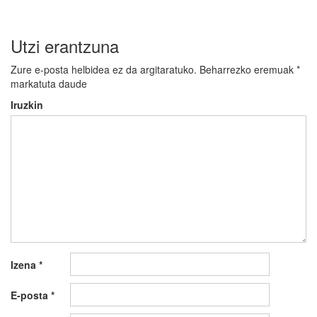
Utzi erantzuna
Zure e-posta helbidea ez da argitaratuko.
Beharrezko eremuak
*
markatuta daude
Iruzkin
Izena
*
E-posta
*