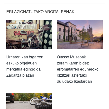
ERLAZIONATUTAKO ARGITALPENAK
Urriaren 7an bigarren
Oiasso Museoak
eskuko objektuen
zeramikaren bidez
merkatua egingo da
erromatarren eguneroko
Zabaltza plazan
bizitzari aztertuko
du udako ikastaroan