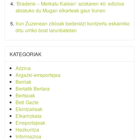
‘Braderie – Merkatu Kalean’ azokaren 40. edizioa
abiatuko du Mugan elkarteak gaur Irunen
Irun Zuzenean zikloak bederatzi kontzertu eskainiko
ditu urriko bost larunbatetan
KATEGORIAK
Aitzina
Argazki-erreportajea
Berriak
Bertatik Bertara
Bertsoak
Beti Gazte
Ekintzaileak
Elkarrizketa
Erreportajeak
Hezkuntza
Informazioa