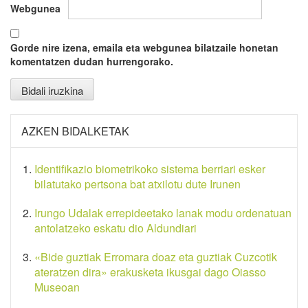
Webgunea
Gorde nire izena, emaila eta webgunea bilatzaile honetan
komentatzen dudan hurrengorako.
AZKEN BIDALKETAK
Identifikazio biometrikoko sistema berriari esker
bilatutako pertsona bat atxilotu dute Irunen
Irungo Udalak errepideetako lanak modu ordenatuan
antolatzeko eskatu dio Aldundiari
«Bide guztiak Erromara doaz eta guztiak Cuzcotik
ateratzen dira» erakusketa ikusgai dago Oiasso
Museoan