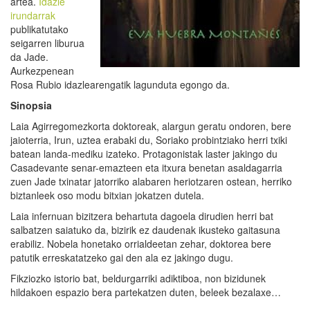
artea.
Idazle
irundarrak
publikatutako
seigarren liburua
da Jade.
Aurkezpenean
Rosa Rubio idazlearengatik lagunduta egongo da.
Sinopsia
Laia Agirregomezkorta doktoreak, alargun geratu ondoren, bere
jaioterria, Irun, uztea erabaki du, Soriako probintziako herri txiki
batean landa-mediku izateko. Protagonistak laster jakingo du
Casadevante senar-emazteen eta itxura benetan asaldagarria
zuen Jade txinatar jatorriko alabaren heriotzaren ostean, herriko
biztanleek oso modu bitxian jokatzen dutela.
Laia infernuan bizitzera behartuta dagoela dirudien herri bat
salbatzen saiatuko da, bizirik ez daudenak ikusteko gaitasuna
erabiliz. Nobela honetako orrialdeetan zehar, doktorea bere
patutik erreskatatzeko gai den ala ez jakingo dugu.
Fikziozko istorio bat, beldurgarriki adiktiboa, non bizidunek
hildakoen espazio bera partekatzen duten, beleek bezalaxe…