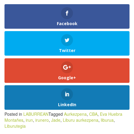
Facebook
Twitter
Google+
LinkedIn
Posted in
LABURREAN
Tagged
Aurkezpena
,
CBA
,
Eva Huebra
Montañes
,
irun
,
irunero
,
Jade
,
Liburu aurkezpena
,
liburua
,
Liburutegia