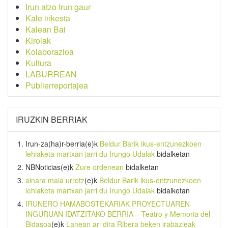
Irun atzo Irun gaur
Kale inkesta
Kalean Bai
Kirolak
Kolaborazioa
Kultura
LABURREAN
Publierreportajea
IRUZKIN BERRIAK
Irun-za(ha)r-berria
(e)k
Beldur Barik ikus-entzunezkoen
lehiaketa martxan jarri du Irungo Udalak
bidalketan
NBNoticias
(e)k
Zure ordenean
bidalketan
ainara maia urrotz
(e)k
Beldur Barik ikus-entzunezkoen
lehiaketa martxan jarri du Irungo Udalak
bidalketan
IRUNERO HAMABOSTEKARIAK PROYECTUAREN
INGURUAN IDATZITAKO BERRIA – Teatro y Memoria del
Bidasoa
(e)k
Lanean ari dira Ribera beken irabazleak