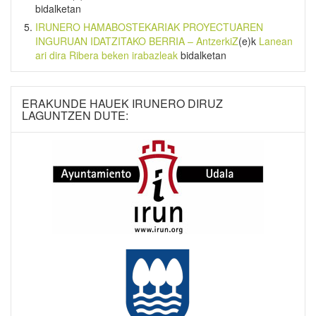
bidalketan
IRUNERO HAMABOSTEKARIAK PROYECTUAREN
INGURUAN IDATZITAKO BERRIA – AntzerkiZ
(e)k
Lanean
ari dira Ribera beken irabazleak
bidalketan
ERAKUNDE HAUEK IRUNERO DIRUZ
LAGUNTZEN DUTE: