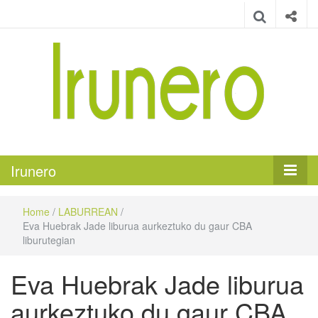
Irunero
Irungo euskarazko aldizkaria
Irunero
Home
/
LABURREAN
/
Eva Huebrak Jade liburua aurkeztuko du gaur CBA
liburutegian
Eva Huebrak Jade liburua
aurkeztuko du gaur CBA