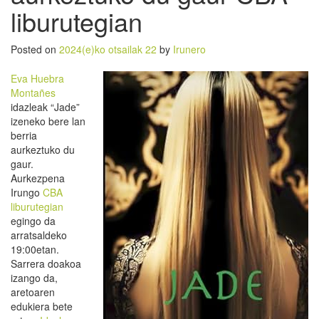
liburutegian
Posted on
2024(e)ko otsailak 22
by
Irunero
Eva Huebra
Montañes
idazleak “Jade”
izeneko bere lan
berria
aurkeztuko du
gaur.
Aurkezpena
Irungo
CBA
liburutegian
egingo da
arratsaldeko
19:00etan.
Sarrera doakoa
izango da,
aretoaren
edukiera bete