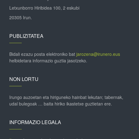
Letxunborro Hiribidea 100, 2 eskubi
20305 Irun.
PUBLIZITATEA
Bidali ezazu posta elektroniko bat
jarozena@irunero.eus
helbidetara informazio guztia jasotzeko.
NON LORTU
Irungo auzoetan eta hiriguneko hainbat lekutan; tabernak,
udal bulegoak … baita hiriko ikastetxe guztietan ere.
INFORMAZIO LEGALA