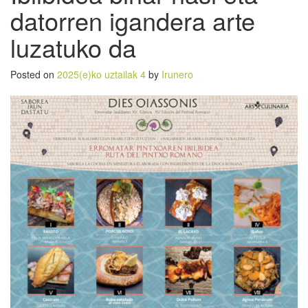
datorren igandera arte
luzatuko da
Posted on
2025(e)ko uztailak 4
by
Irunero