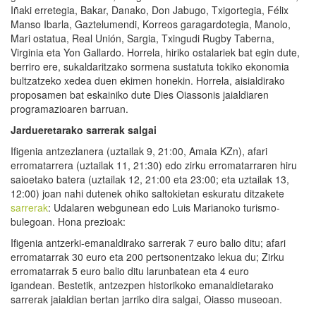
Iñaki erretegia, Bakar, Danako, Don Jabugo, Txigortegia, Félix
Manso Ibarla, Gaztelumendi, Korreos garagardotegia, Manolo,
Mari ostatua, Real Unión, Sargia, Txingudi Rugby Taberna,
Virginia eta Yon Gallardo. Horrela, hiriko ostalariek bat egin dute,
berriro ere, sukaldaritzako sormena sustatuta tokiko ekonomia
bultzatzeko xedea duen ekimen honekin. Horrela, aisialdirako
proposamen bat eskainiko dute Dies Oiassonis jaialdiaren
programazioaren barruan.
Jardueretarako sarrerak salgai
Ifigenia antzezlanera (uztailak 9, 21:00, Amaia KZn), afari
erromatarrera (uztailak 11, 21:30) edo zirku erromatarraren hiru
saioetako batera (uztailak 12, 21:00 eta 23:00; eta uztailak 13,
12:00) joan nahi dutenek ohiko saltokietan eskuratu ditzakete
sarrerak
: Udalaren webgunean edo Luis Marianoko turismo-
bulegoan. Hona prezioak:
Ifigenia antzerki-emanaldirako sarrerak 7 euro balio ditu; afari
erromatarrak 30 euro eta 200 pertsonentzako lekua du; Zirku
erromatarrak 5 euro balio ditu larunbatean eta 4 euro
igandean. Bestetik, antzezpen historikoko emanaldietarako
sarrerak jaialdian bertan jarriko dira salgai, Oiasso museoan.