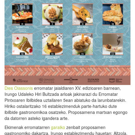
Dies Oiassonis
erromatar jaialdiaren XV. edizioaren barnean,
Irungo Udaleko Hiri Bultzada arloak jakinarazi du Erromatar
Pintxoaren Ibilbidea uztailaren 5ean abiatuko da larunbatarekin.
Hiriko ostalaritzako 16 establezimenduk parte-hartuko dute
ibilbide gastronomikoa osatzeko. Proposamena martxan egongo
da datorren asteko igandera arte.
Ekimenak erromatarren
garaiko
zenbait proposamen
gastronomiko dakartza, Irungo establezimendu hauetan: Altzola,