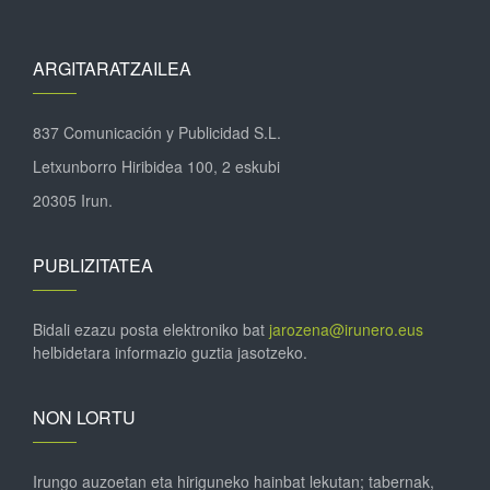
ARGITARATZAILEA
837 Comunicación y Publicidad S.L.
Letxunborro Hiribidea 100, 2 eskubi
20305 Irun.
PUBLIZITATEA
Bidali ezazu posta elektroniko bat
jarozena@irunero.eus
helbidetara informazio guztia jasotzeko.
NON LORTU
Irungo auzoetan eta hiriguneko hainbat lekutan; tabernak,