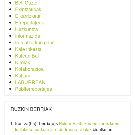
Beti Gazte
Ekintzaileak
Elkarrizketa
Erreportajeak
Hezkuntza
Informazioa
Irun atzo Irun gaur
Kale inkesta
Kalean Bai
Kirolak
Kolaborazioa
Kultura
LABURREAN
Publierreportajea
IRUZKIN BERRIAK
Irun-za(ha)r-berria
(e)k
Beldur Barik ikus-entzunezkoen
lehiaketa martxan jarri du Irungo Udalak
bidalketan