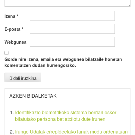
Izena
*
E-posta
*
Webgunea
Gorde nire izena, emaila eta webgunea bilatzaile honetan
komentatzen dudan hurrengorako.
AZKEN BIDALKETAK
Identifikazio biometrikoko sistema berriari esker
bilatutako pertsona bat atxilotu dute Irunen
Irungo Udalak errepideetako lanak modu ordenatuan