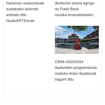
harreman osasuntsuak
denboran atzera egingo
sustatzeko tailerrak
du Flash Back
antolatu ditu
musika emanaldiarekin
GazteARTEanek
CBAk 2023/2024
ikasturteko programazioa
osatuko duten ikastaroak
iragarri ditu