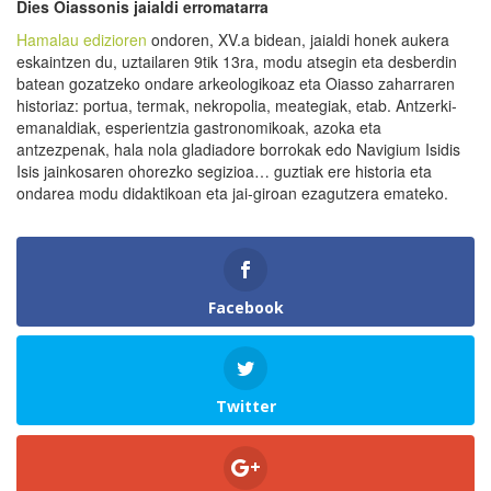
Dies Oiassonis jaialdi erromatarra
Hamalau edizioren
ondoren, XV.a bidean, jaialdi honek aukera
eskaintzen du, uztailaren 9tik 13ra, modu atsegin eta desberdin
batean gozatzeko ondare arkeologikoaz eta Oiasso zaharraren
historiaz: portua, termak, nekropolia, meategiak, etab. Antzerki-
emanaldiak, esperientzia gastronomikoak, azoka eta
antzezpenak, hala nola gladiadore borrokak edo Navigium Isidis
Isis jainkosaren ohorezko segizioa… guztiak ere historia eta
ondarea modu didaktikoan eta jai-giroan ezagutzera emateko.
Facebook
Twitter