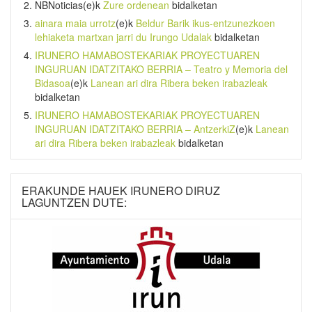
NBNoticias
(e)k
Zure ordenean
bidalketan
ainara maia urrotz
(e)k
Beldur Barik ikus-entzunezkoen
lehiaketa martxan jarri du Irungo Udalak
bidalketan
IRUNERO HAMABOSTEKARIAK PROYECTUAREN
INGURUAN IDATZITAKO BERRIA – Teatro y Memoria del
Bidasoa
(e)k
Lanean ari dira Ribera beken irabazleak
bidalketan
IRUNERO HAMABOSTEKARIAK PROYECTUAREN
INGURUAN IDATZITAKO BERRIA – AntzerkiZ
(e)k
Lanean
ari dira Ribera beken irabazleak
bidalketan
ERAKUNDE HAUEK IRUNERO DIRUZ
LAGUNTZEN DUTE: