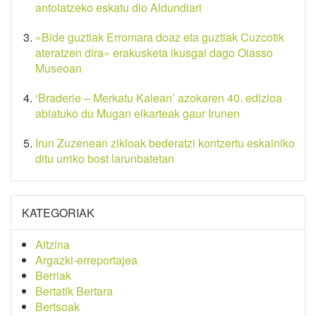
antolatzeko eskatu dio Aldundiari
«Bide guztiak Erromara doaz eta guztiak Cuzcotik
ateratzen dira» erakusketa ikusgai dago Oiasso
Museoan
‘Braderie – Merkatu Kalean’ azokaren 40. edizioa
abiatuko du Mugan elkarteak gaur Irunen
Irun Zuzenean zikloak bederatzi kontzertu eskainiko
ditu urriko bost larunbatetan
KATEGORIAK
Aitzina
Argazki-erreportajea
Berriak
Bertatik Bertara
Bertsoak