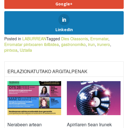
Google+
LinkedIn
Posted in
LABURREAN
Tagged
Dies Oiassonis
,
Erromatar
,
Erromatar pintxoaren ibilbidea
,
gastronomiko
,
irun
,
irunero
,
pintxoa
,
Uztaila
ERLAZIONATUTAKO ARGITALPENAK
Nerabeen artean
Apirilaren 5ean Irunek