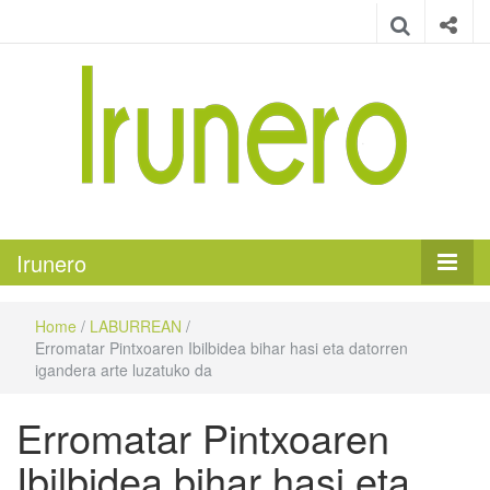
Irunero
Irungo euskarazko aldizkaria
Irunero
Home
/
LABURREAN
/
Erromatar Pintxoaren Ibilbidea bihar hasi eta datorren
igandera arte luzatuko da
Erromatar Pintxoaren
Ibilbidea bihar hasi eta