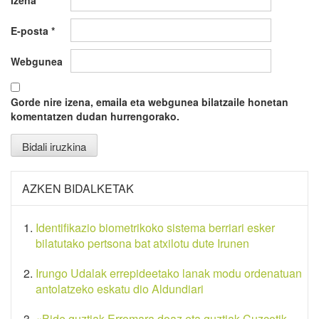
Izena
*
E-posta
*
Webgunea
Gorde nire izena, emaila eta webgunea bilatzaile honetan
komentatzen dudan hurrengorako.
AZKEN BIDALKETAK
Identifikazio biometrikoko sistema berriari esker
bilatutako pertsona bat atxilotu dute Irunen
Irungo Udalak errepideetako lanak modu ordenatuan
antolatzeko eskatu dio Aldundiari
«Bide guztiak Erromara doaz eta guztiak Cuzcotik