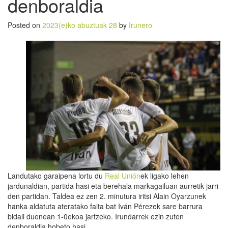
denboraldia
Posted on
2023(e)ko abuztuak 28
by
Irunero
Landutako garaipena lortu du
Real Unión
ek ligako lehen
jardunaldian, partida hasi eta berehala markagailuan aurretik jarri
den partidan. Taldea ez zen 2. minutura iritsi Alain Oyarzunek
hanka aldatuta ateratako falta bat Iván Pérezek sare barrura
bidali duenean 1-0ekoa jartzeko. Irundarrek ezin zuten
denboraldia hobeto hasi.