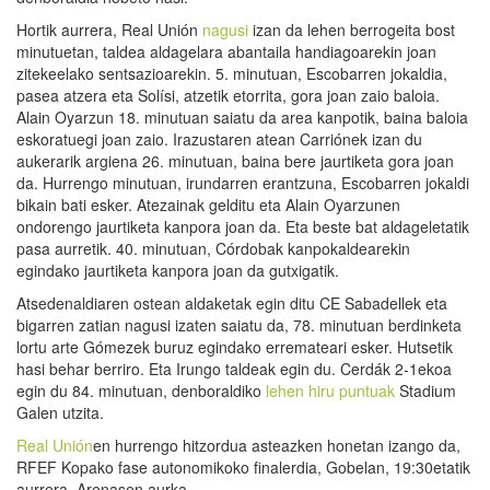
Hortik aurrera, Real Unión
nagusi
izan da lehen berrogeita bost
minutuetan, taldea aldagelara abantaila handiagoarekin joan
zitekeelako sentsazioarekin. 5. minutuan, Escobarren jokaldia,
pasea atzera eta Solísi, atzetik etorrita, gora joan zaio baloia.
Alain Oyarzun 18. minutuan saiatu da area kanpotik, baina baloia
eskoratuegi joan zaio. Irazustaren atean Carriónek izan du
aukerarik argiena 26. minutuan, baina bere jaurtiketa gora joan
da. Hurrengo minutuan, irundarren erantzuna, Escobarren jokaldi
bikain bati esker. Atezainak gelditu eta Alain Oyarzunen
ondorengo jaurtiketa kanpora joan da. Eta beste bat aldageletatik
pasa aurretik. 40. minutuan, Córdobak kanpokaldearekin
egindako jaurtiketa kanpora joan da gutxigatik.
Atsedenaldiaren ostean aldaketak egin ditu CE Sabadellek eta
bigarren zatian nagusi izaten saiatu da, 78. minutuan berdinketa
lortu arte Gómezek buruz egindako erremateari esker. Hutsetik
hasi behar berriro. Eta Irungo taldeak egin du. Cerdák 2-1ekoa
egin du 84. minutuan, denboraldiko
lehen hiru puntuak
Stadium
Galen utzita.
Real Unión
en hurrengo hitzordua asteazken honetan izango da,
RFEF Kopako fase autonomikoko finalerdia, Gobelan, 19:30etatik
aurrera, Arenasen aurka.