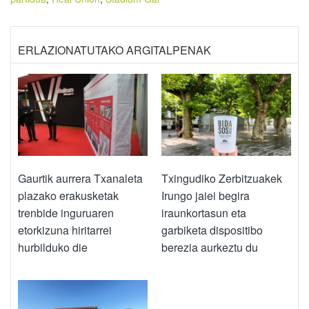
ERLAZIONATUTAKO ARGITALPENAK
Gaurtik aurrera Txanaleta
Txingudiko Zerbitzuakek
plazako erakusketak
Irungo jaiei begira
trenbide inguruaren
iraunkortasun eta
etorkizuna hiritarrei
garbiketa dispositibo
hurbilduko die
berezia aurkeztu du