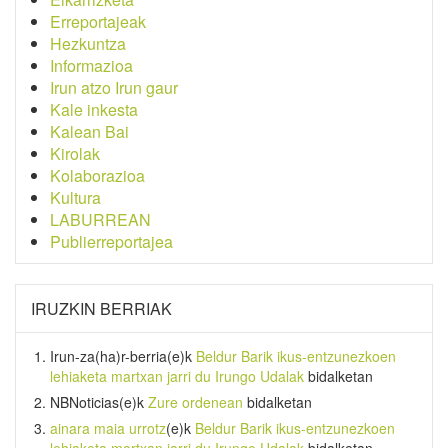
Erreportajeak
Hezkuntza
Informazioa
Irun atzo Irun gaur
Kale inkesta
Kalean Bai
Kirolak
Kolaborazioa
Kultura
LABURREAN
Publierreportajea
IRUZKIN BERRIAK
Irun-za(ha)r-berria
(e)k
Beldur Barik ikus-entzunezkoen
lehiaketa martxan jarri du Irungo Udalak
bidalketan
NBNoticias
(e)k
Zure ordenean
bidalketan
ainara maia urrotz
(e)k
Beldur Barik ikus-entzunezkoen