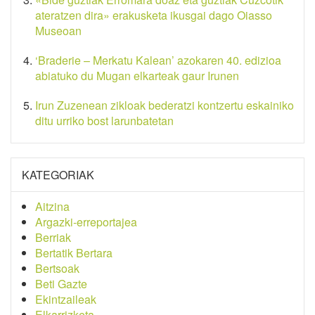
ateratzen dira» erakusketa ikusgai dago Oiasso
Museoan
‘Braderie – Merkatu Kalean’ azokaren 40. edizioa
abiatuko du Mugan elkarteak gaur Irunen
Irun Zuzenean zikloak bederatzi kontzertu eskainiko
ditu urriko bost larunbatetan
KATEGORIAK
Aitzina
Argazki-erreportajea
Berriak
Bertatik Bertara
Bertsoak
Beti Gazte
Ekintzaileak
Elkarrizketa