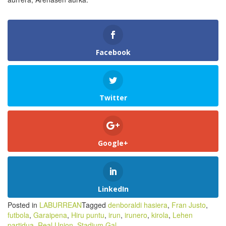
Facebook
Twitter
Google+
LinkedIn
Posted in
LABURREAN
Tagged
denboraldi hasiera
,
Fran Justo
,
futbola
,
Garaipena
,
Hiru puntu
,
irun
,
irunero
,
kirola
,
Lehen
partidua
,
Real Union
,
Stadium Gal