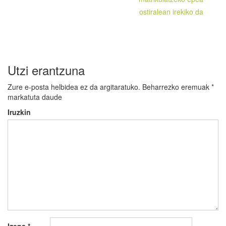
ostiralean irekiko da
Utzi erantzuna
Zure e-posta helbidea ez da argitaratuko.
Beharrezko eremuak
*
markatuta daude
Iruzkin