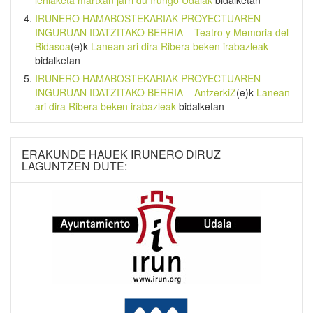
lehiaketa martxan jarri du Irungo Udalak
bidalketan
IRUNERO HAMABOSTEKARIAK PROYECTUAREN
INGURUAN IDATZITAKO BERRIA – Teatro y Memoria del
Bidasoa
(e)k
Lanean ari dira Ribera beken irabazleak
bidalketan
IRUNERO HAMABOSTEKARIAK PROYECTUAREN
INGURUAN IDATZITAKO BERRIA – AntzerkiZ
(e)k
Lanean
ari dira Ribera beken irabazleak
bidalketan
ERAKUNDE HAUEK IRUNERO DIRUZ
LAGUNTZEN DUTE: