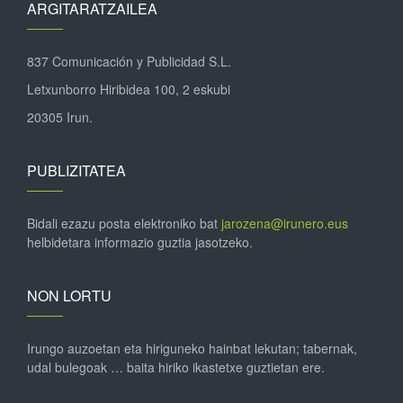
ARGITARATZAILEA
837 Comunicación y Publicidad S.L.
Letxunborro Hiribidea 100, 2 eskubi
20305 Irun.
PUBLIZITATEA
Bidali ezazu posta elektroniko bat
jarozena@irunero.eus
helbidetara informazio guztia jasotzeko.
NON LORTU
Irungo auzoetan eta hiriguneko hainbat lekutan; tabernak,
udal bulegoak … baita hiriko ikastetxe guztietan ere.