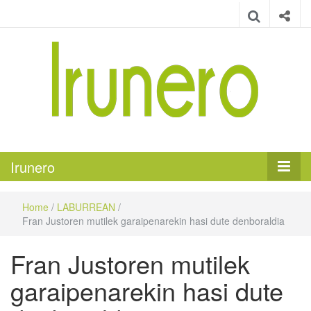
Irunero
Irungo euskarazko aldizkaria
Irunero
Home
/
LABURREAN
/
Fran Justoren mutilek garaipenarekin hasi dute denboraldia
Fran Justoren mutilek
garaipenarekin hasi dute