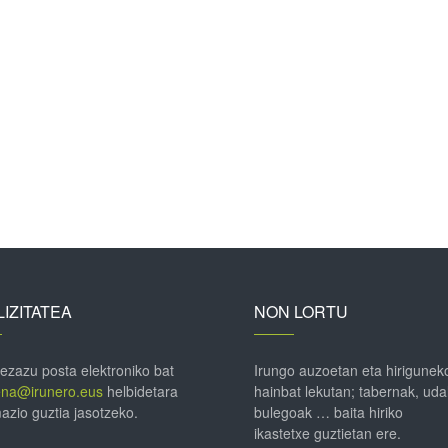
IZITATEA
NON LORTU
 ezazu posta elektroniko bat
Irungo auzoetan eta hirigunek
ena@irunero.eus
helbidetara
hainbat lekutan; tabernak, uda
azio guztia jasotzeko.
bulegoak … baita hiriko
ikastetxe guztietan ere.