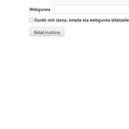
Webgunea
Gorde nire izena, emaila eta webgunea bilatza