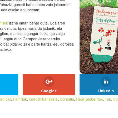
ehazki, gorosti bat ematen zaie jaioberriei
, udaletxeko arkupeetan.
iliek
izena eman behar dute, Udalaren
ra deituta. Epea hasia da jadanik, eta
iten, eta oso lagungarria izango zaigu
”, argitu dute Garapen Jasangarriko
bat bidaliko zaie parte hartzaileei, gorostia
razteko.
Google+
LinkedIn
sti bat
,
Familiak
,
Gorosti banaketa
,
Gorostia
,
Haur jaioberriak
,
irun
,
Ir