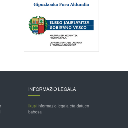
INFORMAZIO LEGALA
o
Ikusi
informazio legala eta datuen
l
babesa