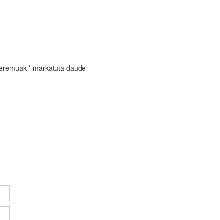
 eremuak
*
markatuta daude