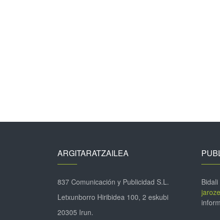
ARGITARATZAILEA
PUBL
837 Comunicación y Publicidad S.L.
Bidali
jaroz
Letxunborro Hiribidea 100, 2 eskubi
inform
20305 Irun.