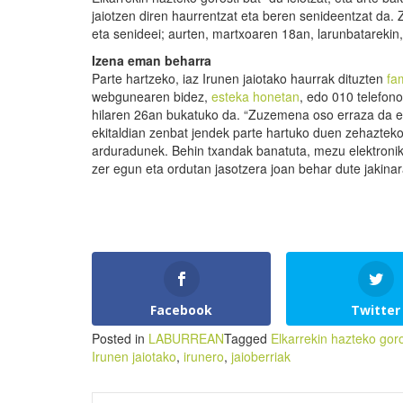
jaiotzen diren haurrentzat eta beren senideentzat da. Z
eta senideei; aurten, martxoaren 18an, larunbatarekin
Izena eman beharra
Parte hartzeko, iaz Irunen jaiotako haurrak dituzten
fam
webgunearen bidez,
esteka honetan
, edo 010 telefono
hilaren 26an bukatuko da. “Zuzemena oso erraza da eg
ekitaldian zenbat jendek parte hartuko duen zehazteko
arduradunek. Behin txandak banatuta, mezu elektroniko 
zer egun eta ordutan jasotzera joan behar dute jakina
Facebook
Twitter
Posted in
LABURREAN
Tagged
Elkarrekin hazteko goro
Irunen jaiotako
,
irunero
,
jaioberriak