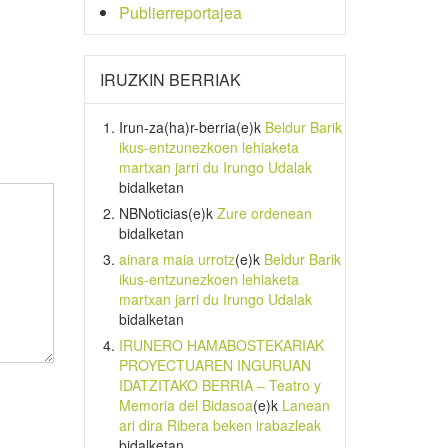
Publierreportajea
IRUZKIN BERRIAK
Irun-za(ha)r-berria
(e)k
Beldur Barik
ikus-entzunezkoen lehiaketa
martxan jarri du Irungo Udalak
bidalketan
NBNoticias
(e)k
Zure ordenean
bidalketan
ainara maia urrotz
(e)k
Beldur Barik
ikus-entzunezkoen lehiaketa
martxan jarri du Irungo Udalak
bidalketan
IRUNERO HAMABOSTEKARIAK
PROYECTUAREN INGURUAN
IDATZITAKO BERRIA – Teatro y
Memoria del Bidasoa
(e)k
Lanean
ari dira Ribera beken irabazleak
bidalketan