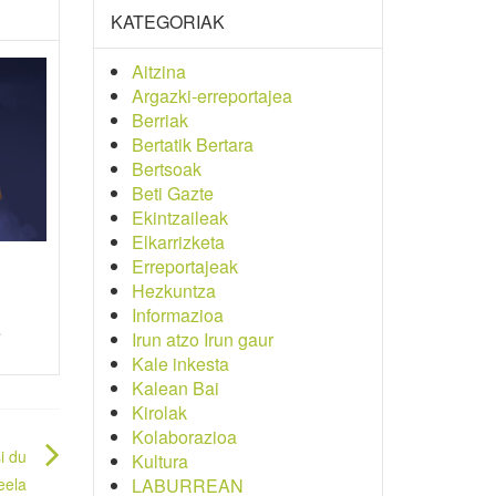
KATEGORIAK
Aitzina
Argazki-erreportajea
Berriak
Bertatik Bertara
Bertsoak
Beti Gazte
Ekintzaileak
Elkarrizketa
Erreportajeak
Hezkuntza
Informazioa
e
Irun atzo Irun gaur
Kale inkesta
Kalean Bai
Kirolak
Kolaborazioa
i du
Kultura
LABURREAN
eela