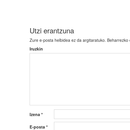
zehar
nabigatu
Utzi erantzuna
Zure e-posta helbidea ez da argitaratuko.
Beharrezko
Iruzkin
Izena
*
E-posta
*