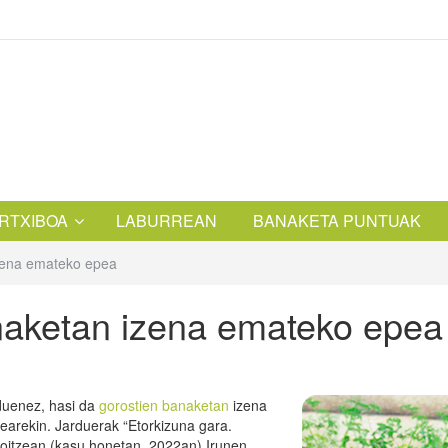
RTXIBOA
LABURREAN
BANAKETA PUNTUAK
izena emateko epea
naketan izena emateko epea
duenez, hasi da
gorostien banaketan
izena
earekin. Jarduerak “Etorkizuna gara.
bakoitzean (kasu honetan, 2022an) Irunen