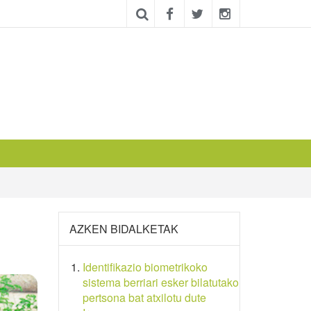
AZKEN BIDALKETAK
Identifikazio biometrikoko
sistema berriari esker bilatutako
pertsona bat atxilotu dute