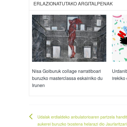
ERLAZIONATUTAKO ARGITALPENAK
Nisa Goiburuk collage narratiboari
Urdanib
buruzko masterclassa eskainiko du
irekiko 
Irunen
Bidalketetan
Udalak erdialdeko anbulatorioaren partzela handi
aukerei buruzko txostena helarazi dio Jaurlaritzari