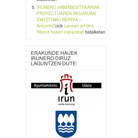
IRUNERO HAMABOSTEKARIAK
PROYECTUAREN INGURUAN
IDATZITAKO BERRIA –
AntzerkiZ
(e)k
Lanean ari dira
Ribera beken irabazleak
bidalketan
ERAKUNDE HAUEK
IRUNERO DIRUZ
LAGUNTZEN DUTE: