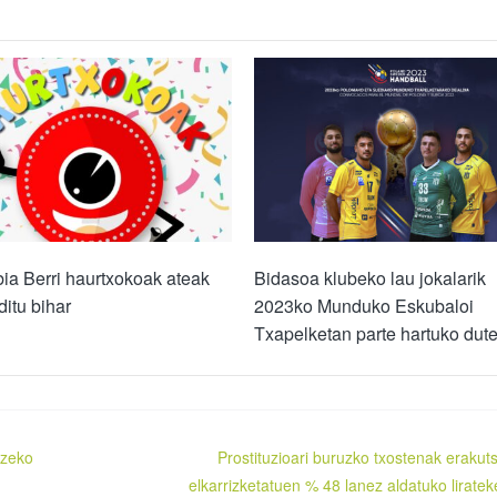
ia Berri haurtxokoak ateak
Bidasoa klubeko lau jokalarik
ditu bihar
2023ko Munduko Eskubaloi
Txapelketan parte hartuko dut
tzeko
Prostituzioari buruzko txostenak erakuts
elkarrizketatuen % 48 lanez aldatuko liratek