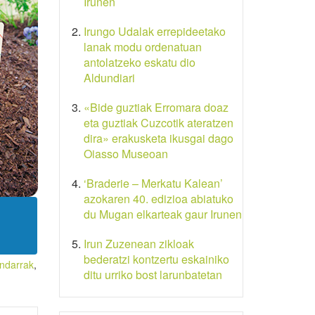
Irunen
Irungo Udalak errepideetako
lanak modu ordenatuan
antolatzeko eskatu dio
Aldundiari
«Bide guztiak Erromara doaz
eta guztiak Cuzcotik ateratzen
dira» erakusketa ikusgai dago
Oiasso Museoan
‘Braderie – Merkatu Kalean’
azokaren 40. edizioa abiatuko
du Mugan elkarteak gaur Irunen
Irun Zuzenean zikloak
bederatzi kontzertu eskainiko
undarrak
,
ditu urriko bost larunbatetan