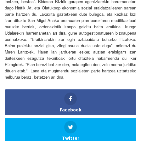
lantzea, bestea”. Bidasoa Bizirik garapen agentziarekin harremanetan
dago Hiritik At, eta Olatukoop ekonomia sozial eraldatzailearen sarean
parte hartzen du. Lakaxita gaztetxean dute bulegoa, eta kezkaz bizi
izan dituzte San Migel-Anaka eremuaren plan bereziaren modifikazioari
buruzko berriak, ordenaziotik kanpo gelditu baita eraikina. Irungo
Udalarekin harremanetan ari dira, gune autogestionatuaren biziraupena
bermatzeko. “Eraikinarekin zer egin eztabaidatu beharko litzateke.
Baina proiektu sozial gisa, zilegitasuna duela uste dugu”, adierazi du
Miren Lantz-ek. Haien lan jarduerari esker, auzian erabilgarri izan
daitezkeen ezagutza teknikoak lortu dituztela nabarmendu du Iker
Eizagirrek. “Plan berezi bat zer den, nola egiten den, zein norma juridiko
dituen etab.”. Lana eta mugimendu sozialetan parte hartzea uztartzeko
helburua beraz, betetzen ari dira.
Facebook
Twitter