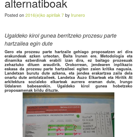
alternatiboak
Posted on
2016(e)ko apirilak 7
by
Irunero
Ugaldeko kirol gunea berritzeko prozesu parte
hartzailea egin dute
Gero eta prozesu parte hartzaile gehiago proposatzen ari dira
erakundeak azken urteotan. Baita Irunen ere. Metodologia eta
dinamika ezberdinak erabili izan dira, ez baitago prozesuak
zehaztuko dituen araudirik. Orokorrean, jendearen inplikazio
eskasa da prozesu parte hartzaileei egiten zaien kritika nagusia.
Landetxan burutu dute azkena, eta jendea erakartzea zaila dela
onartu dute antolatzaileek. Landetxa Auzo Elkarteak eta Hiritik At
arkitektura sozialeko elkarteak aurrera eraman dute, Irungo
Udalaren babesarekin. Ugaldeko kirol gunea hobetzeko
proposamenak bildu dituzte.