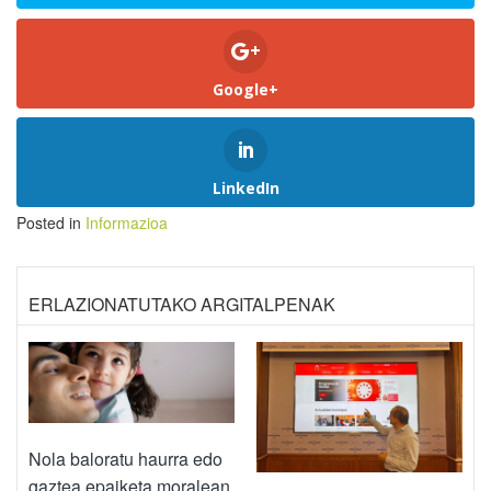
Google+
LinkedIn
Posted in
Informazioa
ERLAZIONATUTAKO ARGITALPENAK
Nola baloratu haurra edo
gaztea epaiketa moralean