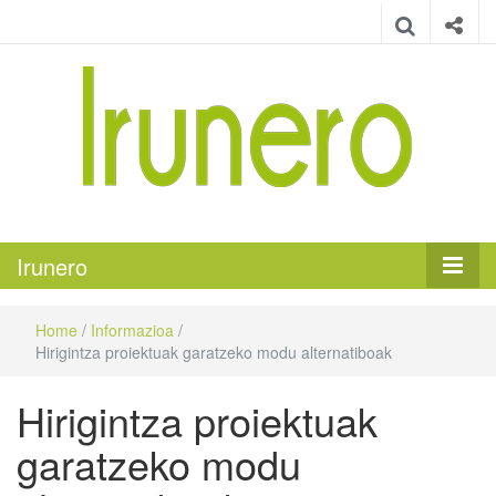
Irunero
Irungo euskarazko aldizkaria
Irunero
Home
/
Informazioa
/
Hirigintza proiektuak garatzeko modu alternatiboak
Hirigintza proiektuak
garatzeko modu