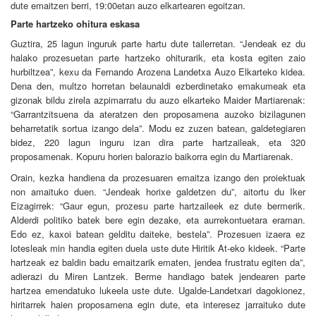
dute emaitzen berri, 19:00etan auzo elkartearen egoitzan.
Parte hartzeko ohitura eskasa
Guztira, 25 lagun inguruk parte hartu dute tailerretan. “Jendeak ez du
halako prozesuetan parte hartzeko ohiturarik, eta kosta egiten zaio
hurbiltzea”, kexu da Fernando Arozena Landetxa Auzo Elkarteko kidea.
Dena den, multzo horretan belaunaldi ezberdinetako emakumeak eta
gizonak bildu zirela azpimarratu du auzo elkarteko Maider Martiarenak:
“Garrantzitsuena da ateratzen den proposamena auzoko bizilagunen
beharretatik sortua izango dela”. Modu ez zuzen batean, galdetegiaren
bidez, 220 lagun inguru izan dira parte hartzaileak, eta 320
proposamenak. Kopuru horien balorazio baikorra egin du Martiarenak.
Orain, kezka handiena da prozesuaren emaitza izango den proiektuak
non amaituko duen. “Jendeak horixe galdetzen du”, aitortu du Iker
Eizagirrek: “Gaur egun, prozesu parte hartzaileek ez dute bermerik.
Alderdi politiko batek bere egin dezake, eta aurrekontuetara eraman.
Edo ez, kaxoi batean gelditu daiteke, bestela”. Prozesuen izaera ez
lotesleak min handia egiten duela uste dute Hiritik At-eko kideek. “Parte
hartzeak ez baldin badu emaitzarik ematen, jendea frustratu egiten da”,
adierazi du Miren Lantzek. Berme handiago batek jendearen parte
hartzea emendatuko lukeela uste dute. Ugalde-Landetxari dagokionez,
hiritarrek haien proposamena egin dute, eta interesez jarraituko dute