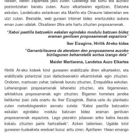
fasean, ideien zaparrada jaso zuten. Galdetegi bat sortu eta auzoko
postontzietan banatu zuten. Auzo elkartearen egoitzan, Elatzeta
eskolan, Landetxako estankoan eta Mariño eta Oinaurre tabernetan ere
utzi zuten. Bestalde, web gunean internet bidez erantzuteko aukera
eman zuen udalak. Otsailaren 26ra arte hartu zituzten proposamenak.
“Xaboi pastilla batzuekin eskalan egindako modulu batzuen bidez
eraman genituen proposamenak espaziora”
Iker Eizagirre, Hiritik At-eko kidea
“Garrantzitsuena da ateratzen den proposamena auzoko
bizilagunen beharretatik sortua izango dela”
Maider Martiarena, Landetxa Auzo Elkartea
Hiritik At-eko kideek kirol gunearen erabiltzaile diren elkarteekin, eta
erabiltzaile potentzial izan daitezkeenekin elkarrizketak egin zituzten.
Ondoren, martxoan zehar, tailerrak burutu zituzten, Errepublika eskolan.
Lehenengoan proposamenak lehenetsi zituzten, eta bigarrenean,
arkitektura proposamenak egin zituzten. Bigarren horretara jendea
beldurrez joan zela onartu du Iker Eizagirrek. Baina uste du planteatu
zuten metodologiarekin asmatu zutela: “Xaboi pasti
l
la batzuekin
eskalan egindako modulu batzuen bidez eraman genituen
proposamenak espaziora. Lego piezekin jolasean ariko balira bezala
kokatu zituzten parte hartzaileek”. Azken tailerrean, Ugalde kirol
gunearen kudeaketa ereduari buruz aritu ziren. Apirilaren 15ean emango