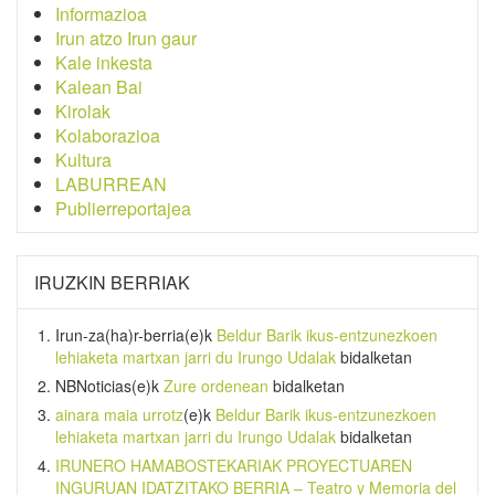
Informazioa
Irun atzo Irun gaur
Kale inkesta
Kalean Bai
Kirolak
Kolaborazioa
Kultura
LABURREAN
Publierreportajea
IRUZKIN BERRIAK
Irun-za(ha)r-berria
(e)k
Beldur Barik ikus-entzunezkoen
lehiaketa martxan jarri du Irungo Udalak
bidalketan
NBNoticias
(e)k
Zure ordenean
bidalketan
ainara maia urrotz
(e)k
Beldur Barik ikus-entzunezkoen
lehiaketa martxan jarri du Irungo Udalak
bidalketan
IRUNERO HAMABOSTEKARIAK PROYECTUAREN
INGURUAN IDATZITAKO BERRIA – Teatro y Memoria del