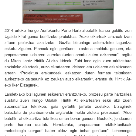
2014 urteko Irungo Aurrekontu Parte Hartzaileetatik kanpo gelditu zen
Ugalde kirol gunea berritzeko proiektua. “Auzo elkarteak arazoak izan
zituen proiektua azaltzeko. Guztia bisualago adierazteko laguntza
eskatu ziguten. Planoak egin genituen, txostena moldatu genuen, eta
proposamena udalaren aurrekontuetan onartu zuten azkenean”, argitu
du Miren Lantz Hiritik At-eko kideak. Zubi lana egin zuen arkitektura
sozialeko elkarteak, auzo elkartearen ideiaren eta udalaren eskakizunen
artean. “Proiektua erakundeek eskatzen duten formatu teknikoan
aurkezteko gaitasunik ez zeukan auzo elkarteak”, erantsi du Hiritik At-
eko Iker Eizagirrek.
Landetxako bizilagunen eskaerari erantzuteko, prozesu parte hartzailea
sustatu zuen Irungo Udalak. Hiritik At elkartearen esku utzi zuen
zuzendaritza teknikoa, gaia gertutik jarraitu zuelako. Eizagirrek
baieztatu du planteamendu argiarekin heldu ziotela prozesuari: “Alde
batetik, aholkularitza teknikoa eman behar genuen. Bestetik, jendearen
parte hartzea sustatu Horretarako, proposamen arkitektonikoak
metodologia ulergarri baten bidez egin behar genituen”. Lehenengo