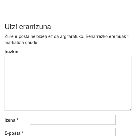
nabigatu
Utzi erantzuna
Zure e-posta helbidea ez da argitaratuko.
Beharrezko eremuak
*
markatuta daude
Iruzkin
Izena
*
E-posta
*