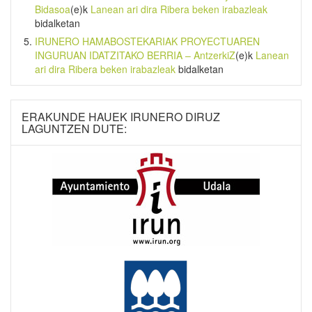
Bidasoa
(e)k
Lanean ari dira Ribera beken irabazleak
bidalketan
IRUNERO HAMABOSTEKARIAK PROYECTUAREN
INGURUAN IDATZITAKO BERRIA – AntzerkiZ
(e)k
Lanean
ari dira Ribera beken irabazleak
bidalketan
ERAKUNDE HAUEK IRUNERO DIRUZ
LAGUNTZEN DUTE: