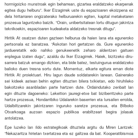
hormigoizko munstroak egin beharrean, gizartea eraldatzeko ekarpenak
egitea dugu helburu”. Iker Eizagirrek uste du espazioaren ekoizpena ez
dela hiritarraren ongizaterako helburuarekin egiten, kapital metaketaren
prozesua laguntzeko baizik. “Orain, unibertsitatean lortu ditugun jakintza
teknikoekin, espazioaren kudeaketa aldatzeko tresnak ditugu”.
Hiritik At osatzen duten gazteen helburua da haien lana eta eguneroko
pertsonala ez banatzea. “Askotan hori gertatzen da. Gure eguneroko
jardueretatik edo nahiko genukeenetik zeharo aldentzen gaituen
enplegua izaten dugu”, azaldu du Iker Eizagirrek. Haiek, bizitzeko diru-
sarrera batzuk emango dizkien, eta bide batez, testuingurua eraldatzeko
balioko duen tresna sortu dute.
Momentuz, elkarte egitura eman diote
Hiritik At proiektuari. Hiru lagun daude soldatarekin lanean. Gainerako
sei kideek astean behin egiten dituzten bilera txikietan, edo hiruhileko
bakoitzeko asanbladan parte hartzen dute. Ordaindutako zenbait lan
egin dituzte dagoeneko: Lekeition jauregi-etxe bat biziberritzeko parte
hartze prozesua, Hondarribiko Udalarekin baserrien eta lursailen errolda,
Udalbiltzarekin jakintzaren inguruko saretze prozesua, eta Bilboko
Otxarkoaga auzoan espazio publikoa erabiltzeari begira jolasak
antolatzea.
Epe luzeko lan ildo estrategikoak dituztela argitu du Miren Lantzek:
“Nekazaritza hirietan txertatzea eta ez galtzea da bat. Kooperatibismoa