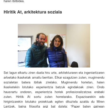
haren ibilbidea.
Hiritik At, arkitektura soziala
Sei lagun elkartu ziren duela hiru urte, arkitekturaren eta ingeniaritzaren
arloetako ikasketak amaitu berritan. Elkar ezagutzen zuten, mugimendu
sozialetan batera ibiliak zirelako. Mugimendu horietan, haien
ikasketekin lotutako esperientzia batzuk egindakoak ziren. Ondo
hausnartu ondoren, esperientzia horiek profesionalizatzea erabaki
zuten. Hiritik At sortu zuten horretarako. Espazioarekin edo
hirigintzarekin lotutako proiektuak egiten dituztela azaldu du Miren
Lantzek, baina filosofia argi bat dutela: “Paper baten gainean