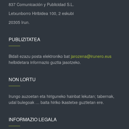
837 Comunicación y Publicidad S.L.
Letxunborro Hiribidea 100, 2 eskubi
20305 Irun.
PUBLIZITATEA
Bidali ezazu posta elektroniko bat
jarozena@irunero.eus
helbidetara informazio guztia jasotzeko.
NON LORTU
Irungo auzoetan eta hiriguneko hainbat lekutan; tabernak,
udal bulegoak … baita hiriko ikastetxe guztietan ere.
INFORMAZIO LEGALA