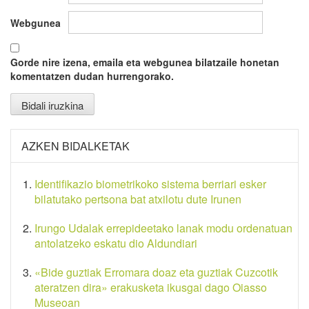
Webgunea
Gorde nire izena, emaila eta webgunea bilatzaile honetan
komentatzen dudan hurrengorako.
AZKEN BIDALKETAK
Identifikazio biometrikoko sistema berriari esker
bilatutako pertsona bat atxilotu dute Irunen
Irungo Udalak errepideetako lanak modu ordenatuan
antolatzeko eskatu dio Aldundiari
«Bide guztiak Erromara doaz eta guztiak Cuzcotik
ateratzen dira» erakusketa ikusgai dago Oiasso
Museoan