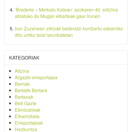
‘Braderie – Merkatu Kalean’ azokaren 40. edizioa
abiatuko du Mugan elkarteak gaur Irunen
Irun Zuzenean zikloak bederatzi kontzertu eskainiko
ditu urriko bost larunbatetan
KATEGORIAK
Aitzina
Argazki-erreportajea
Berriak
Bertatik Bertara
Bertsoak
Beti Gazte
Ekintzaileak
Elkarrizketa
Erreportajeak
Hezkuntza