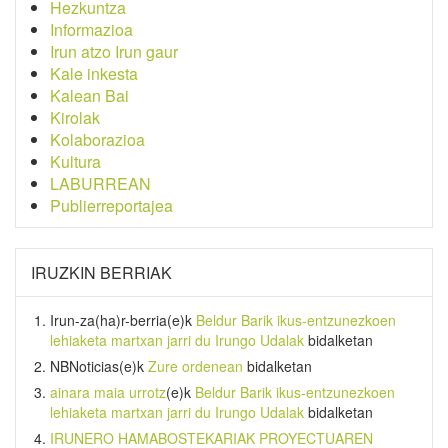
Hezkuntza
Informazioa
Irun atzo Irun gaur
Kale inkesta
Kalean Bai
Kirolak
Kolaborazioa
Kultura
LABURREAN
Publierreportajea
IRUZKIN BERRIAK
Irun-za(ha)r-berria
(e)k
Beldur Barik ikus-entzunezkoen
lehiaketa martxan jarri du Irungo Udalak
bidalketan
NBNoticias
(e)k
Zure ordenean
bidalketan
ainara maia urrotz
(e)k
Beldur Barik ikus-entzunezkoen
lehiaketa martxan jarri du Irungo Udalak
bidalketan
IRUNERO HAMABOSTEKARIAK PROYECTUAREN