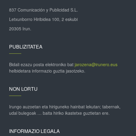
837 Comunicación y Publicidad S.L.
Letxunborro Hiribidea 100, 2 eskubi
20305 Irun.
PUBLIZITATEA
Bidali ezazu posta elektroniko bat
jarozena@irunero.eus
helbidetara informazio guztia jasotzeko.
NON LORTU
Irungo auzoetan eta hiriguneko hainbat lekutan; tabernak,
udal bulegoak … baita hiriko ikastetxe guztietan ere.
INFORMAZIO LEGALA