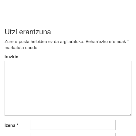
nabigatu
Utzi erantzuna
Zure e-posta helbidea ez da argitaratuko.
Beharrezko eremuak
*
markatuta daude
Iruzkin
Izena
*