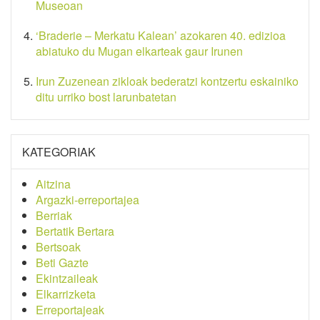
Museoan
‘Braderie – Merkatu Kalean’ azokaren 40. edizioa
abiatuko du Mugan elkarteak gaur Irunen
Irun Zuzenean zikloak bederatzi kontzertu eskainiko
ditu urriko bost larunbatetan
KATEGORIAK
Aitzina
Argazki-erreportajea
Berriak
Bertatik Bertara
Bertsoak
Beti Gazte
Ekintzaileak
Elkarrizketa
Erreportajeak