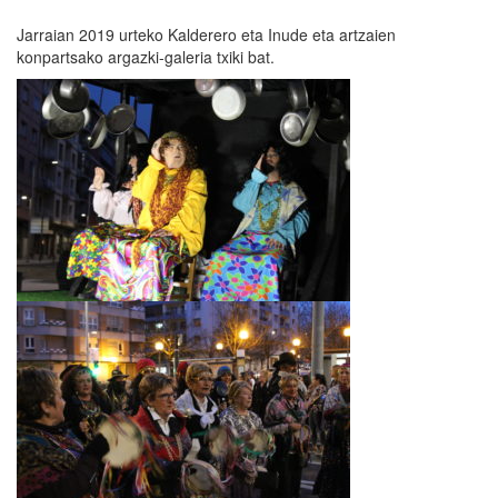
Jarraian 2019 urteko Kalderero eta Inude eta artzaien
konpartsako argazki-galeria txiki bat.