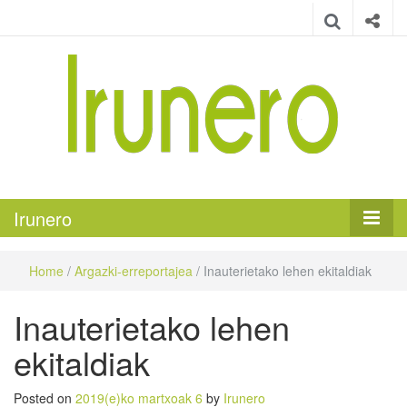
Irunero
Irungo euskarazko aldizkaria
Irunero
Home
/
Argazki-erreportajea
/
Inauterietako lehen ekitaldiak
Inauterietako lehen
ekitaldiak
Posted on
2019(e)ko martxoak 6
by
Irunero