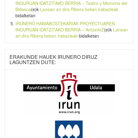
INGURUAN IDATZITAKO BERRIA – Teatro y Memoria del
Bidasoa
(e)k
Lanean ari dira Ribera beken irabazleak
bidalketan
IRUNERO HAMABOSTEKARIAK PROYECTUAREN
INGURUAN IDATZITAKO BERRIA – AntzerkiZ
(e)k
Lanean
ari dira Ribera beken irabazleak
bidalketan
ERAKUNDE HAUEK IRUNERO DIRUZ
LAGUNTZEN DUTE: