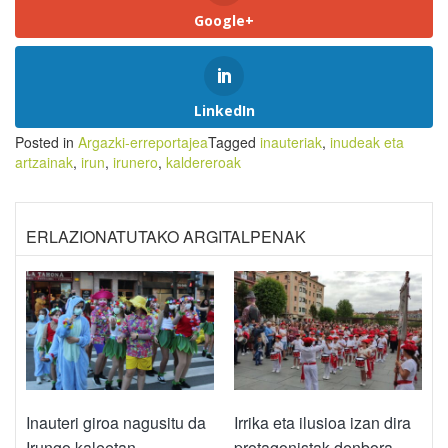
Google+
LinkedIn
Posted in
Argazki-erreportajea
Tagged
inauteriak
,
inudeak eta
artzainak
,
irun
,
irunero
,
kaldereroak
ERLAZIONATUTAKO ARGITALPENAK
Inauteri giroa nagusitu da
Irrika eta ilusioa izan dira
Irungo kaleetan
protagonistak denbora