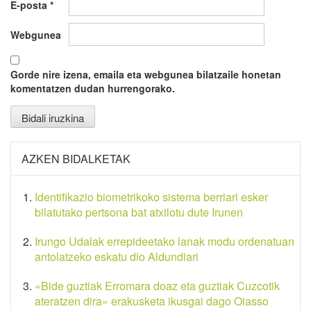
E-posta
*
Webgunea
Gorde nire izena, emaila eta webgunea bilatzaile honetan
komentatzen dudan hurrengorako.
AZKEN BIDALKETAK
Identifikazio biometrikoko sistema berriari esker
bilatutako pertsona bat atxilotu dute Irunen
Irungo Udalak errepideetako lanak modu ordenatuan
antolatzeko eskatu dio Aldundiari
«Bide guztiak Erromara doaz eta guztiak Cuzcotik
ateratzen dira» erakusketa ikusgai dago Oiasso