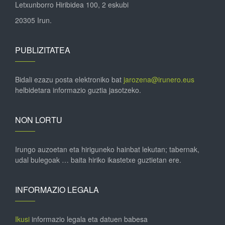
Letxunborro Hiribidea 100, 2 eskubi
20305 Irun.
PUBLIZITATEA
Bidali ezazu posta elektroniko bat
jarozena@irunero.eus
helbidetara informazio guztia jasotzeko.
NON LORTU
Irungo auzoetan eta hiriguneko hainbat lekutan; tabernak,
udal bulegoak … baita hiriko ikastetxe guztietan ere.
INFORMAZIO LEGALA
Ikusi
informazio legala eta datuen babesa