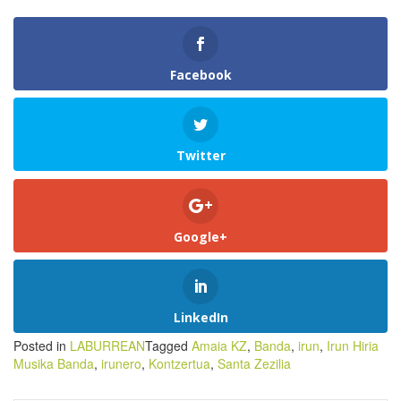
Facebook
Twitter
Google+
LinkedIn
Posted in
LABURREAN
Tagged
Amaia KZ
,
Banda
,
irun
,
Irun Hiria
Musika Banda
,
irunero
,
Kontzertua
,
Santa Zezilia