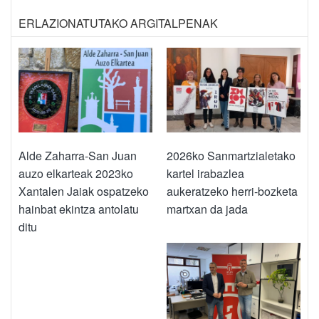
ERLAZIONATUTAKO ARGITALPENAK
Alde Zaharra-San Juan
2026ko Sanmartzialetako
auzo elkarteak 2023ko
kartel irabazlea
Xantalen Jaiak ospatzeko
aukeratzeko herri-bozketa
hainbat ekintza antolatu
martxan da jada
ditu