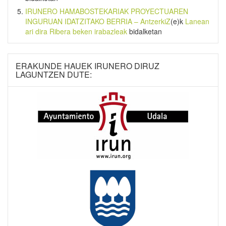
IRUNERO HAMABOSTEKARIAK PROYECTUAREN
INGURUAN IDATZITAKO BERRIA – AntzerkiZ
(e)k
Lanean
ari dira Ribera beken irabazleak
bidalketan
ERAKUNDE HAUEK IRUNERO DIRUZ
LAGUNTZEN DUTE: