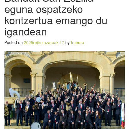
eguna ospatzeko
kontzertua emango du
igandean
Posted on
2025(e)ko azaroak 17
by
Irunero