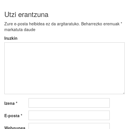
Utzi erantzuna
Zure e-posta helbidea ez da argitaratuko.
Beharrezko eremuak
*
markatuta daude
Iruzkin
Izena
*
E-posta
*
Webgunea