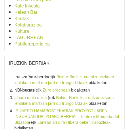
Kale inkesta
Kalean Bai
Kirolak
Kolaborazioa
Kultura
LABURREAN
Publierreportajea
IRUZKIN BERRIAK
Irun-za(ha)r-berria
(e)k
Beldur Barik ikus-entzunezkoen
lehiaketa martxan jarri du Irungo Udalak
bidalketan
NBNoticias
(e)k
Zure ordenean
bidalketan
ainara maia urrotz
(e)k
Beldur Barik ikus-entzunezkoen
lehiaketa martxan jarri du Irungo Udalak
bidalketan
IRUNERO HAMABOSTEKARIAK PROYECTUAREN
INGURUAN IDATZITAKO BERRIA – Teatro y Memoria del
Bidasoa
(e)k
Lanean ari dira Ribera beken irabazleak
bidalketan