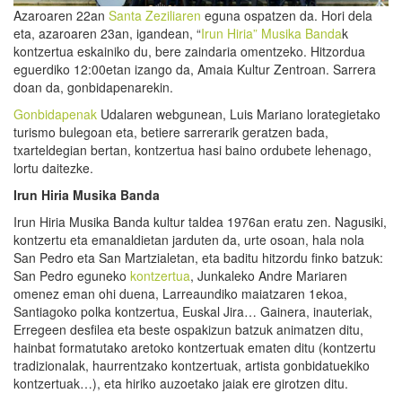
Azaroaren 22an
Santa Zeziliaren
eguna ospatzen da. Hori dela
eta, azaroaren 23an, igandean, “
Irun Hiria” Musika Banda
k
kontzertua eskainiko du, bere zaindaria omentzeko. Hitzordua
eguerdiko 12:00etan izango da, Amaia Kultur Zentroan. Sarrera
doan da, gonbidapenarekin.
Gonbidapenak
Udalaren webgunean, Luis Mariano lorategietako
turismo bulegoan eta, betiere sarrerarik geratzen bada,
txarteldegian bertan, kontzertua hasi baino ordubete lehenago,
lortu daitezke.
Irun Hiria Musika Banda
Irun Hiria Musika Banda kultur taldea 1976an eratu zen. Nagusiki,
kontzertu eta emanaldietan jarduten da, urte osoan, hala nola
San Pedro eta San Martzialetan, eta baditu hitzordu finko batzuk:
San Pedro eguneko
kontzertua
, Junkaleko Andre Mariaren
omenez eman ohi duena, Larreaundiko maiatzaren 1ekoa,
Santiagoko polka kontzertua, Euskal Jira… Gainera, inauteriak,
Erregeen desfilea eta beste ospakizun batzuk animatzen ditu,
hainbat formatutako aretoko kontzertuak ematen ditu (kontzertu
tradizionalak, haurrentzako kontzertuak, artista gonbidatuekiko
kontzertuak…), eta hiriko auzoetako jaiak ere girotzen ditu.