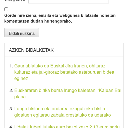
Gorde nire izena, emaila eta webgunea bilatzaile honetan
komentatzen dudan hurrengorako.
AZKEN BIDALKETAK
Gaur abiatuko da Euskal Jira Irunen, ohituraz,
kulturaz eta jai-giroraz betetako asteburuari bidea
eginez
Euskararen birika berria Irungo kaleetan: ‘Kalean Bai’
plana
Irungo historia eta ondarea ezagutzeko bisita
gidatuen egitarau zabala prestatuko da udarako
Udalak inbertitutako euro bakoitzeko 2,13 euro sortu