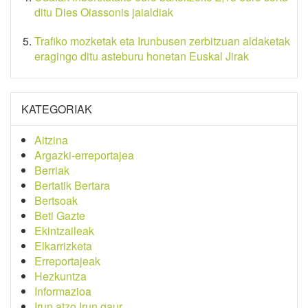
ditu Dies Oiassonis jaialdiak
Trafiko mozketak eta Irunbusen zerbitzuan aldaketak
eragingo ditu asteburu honetan Euskal Jirak
KATEGORIAK
Aitzina
Argazki-erreportajea
Berriak
Bertatik Bertara
Bertsoak
Beti Gazte
Ekintzaileak
Elkarrizketa
Erreportajeak
Hezkuntza
Informazioa
Irun atzo Irun gaur