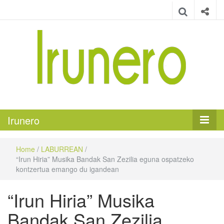
Irunero
Irungo euskarazko aldizkaria
Irunero
Home
/
LABURREAN
/
“Irun Hiria” Musika Bandak San Zezilia eguna ospatzeko
kontzertua emango du igandean
“Irun Hiria” Musika
Bandak San Zezilia