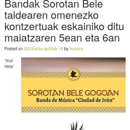
Bandak Sorotan Bele
taldearen omenezko
kontzertuak eskainiko ditu
maiatzaren 5ean eta 6an
Posted on
2023(e)ko apirilak 18
by
Irunero
“Irun
Hiria”