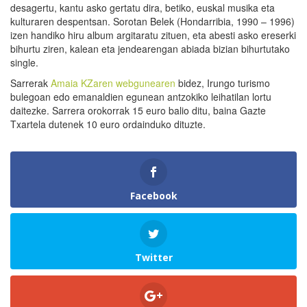
desagertu, kantu asko gertatu dira, betiko, euskal musika eta
kulturaren despentsan. Sorotan Belek (Hondarribia, 1990 – 1996)
izen handiko hiru album argitaratu zituen, eta abesti asko ereserki
bihurtu ziren, kalean eta jendearengan abiada bizian bihurtutako
single.
Sarrerak
Amaia KZaren webgunearen
bidez, Irungo turismo
bulegoan edo emanaldien egunean antzokiko leihatilan lortu
daitezke. Sarrera orokorrak 15 euro balio ditu, baina Gazte
Txartela dutenek 10 euro ordainduko dituzte.
Facebook
Twitter