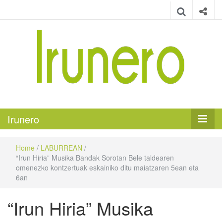
Irunero
Irungo euskarazko aldizkaria
Irunero
Home
/
LABURREAN
/
“Irun Hiria” Musika Bandak Sorotan Bele taldearen
omenezko kontzertuak eskainiko ditu maiatzaren 5ean eta
6an
“Irun Hiria” Musika