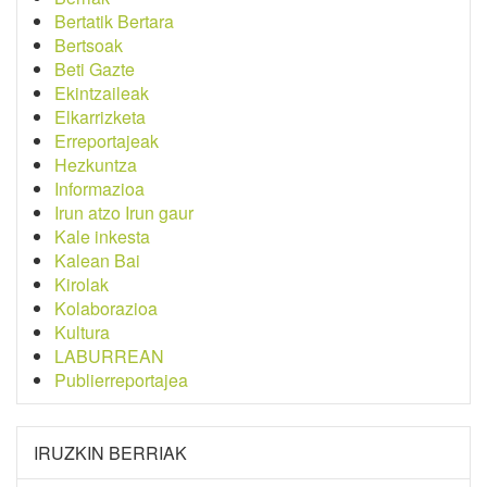
Bertatik Bertara
Bertsoak
Beti Gazte
Ekintzaileak
Elkarrizketa
Erreportajeak
Hezkuntza
Informazioa
Irun atzo Irun gaur
Kale inkesta
Kalean Bai
Kirolak
Kolaborazioa
Kultura
LABURREAN
Publierreportajea
IRUZKIN BERRIAK