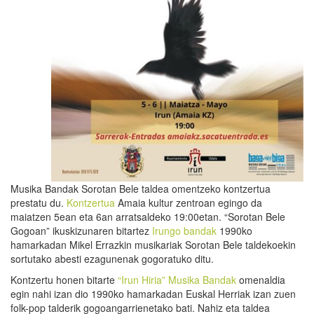
Musika Bandak Sorotan Bele taldea omentzeko kontzertua
prestatu du.
Kontzertua
Amaia kultur zentroan egingo da
maiatzen 5ean eta 6an arratsaldeko 19:00etan. “Sorotan Bele
Gogoan” ikuskizunaren bitartez
Irungo bandak
1990ko
hamarkadan Mikel Errazkin musikariak Sorotan Bele taldekoekin
sortutako abesti ezagunenak gogoratuko ditu.
Kontzertu honen bitarte
“Irun Hiria” Musika Bandak
omenaldia
egin nahi izan dio 1990ko hamarkadan Euskal Herriak izan zuen
folk-pop talderik gogoangarrienetako bati. Nahiz eta taldea