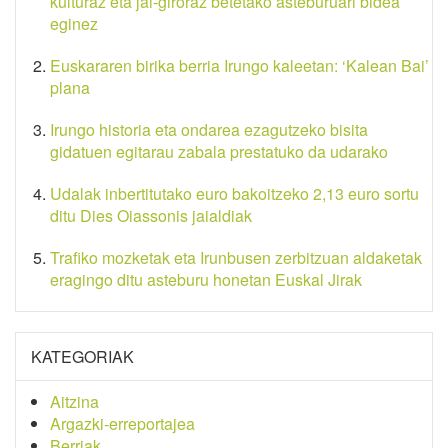
kulturaz eta jai-giroraz betetako asteburuari bidea
eginez
Euskararen birika berria Irungo kaleetan: ‘Kalean Bai’
plana
Irungo historia eta ondarea ezagutzeko bisita
gidatuen egitarau zabala prestatuko da udarako
Udalak inbertitutako euro bakoitzeko 2,13 euro sortu
ditu Dies Oiassonis jaialdiak
Trafiko mozketak eta Irunbusen zerbitzuan aldaketak
eragingo ditu asteburu honetan Euskal Jirak
KATEGORIAK
Aitzina
Argazki-erreportajea
Berriak