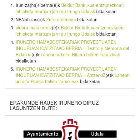
Irun-za(ha)r-berria
(e)k
Beldur Barik ikus-entzunezkoen
lehiaketa martxan jarri du Irungo Udalak
bidalketan
NBNoticias
(e)k
Zure ordenean
bidalketan
ainara maia urrotz
(e)k
Beldur Barik ikus-entzunezkoen
lehiaketa martxan jarri du Irungo Udalak
bidalketan
IRUNERO HAMABOSTEKARIAK PROYECTUAREN
INGURUAN IDATZITAKO BERRIA – Teatro y Memoria del
Bidasoa
(e)k
Lanean ari dira Ribera beken irabazleak
bidalketan
IRUNERO HAMABOSTEKARIAK PROYECTUAREN
INGURUAN IDATZITAKO BERRIA – AntzerkiZ
(e)k
Lanean
ari dira Ribera beken irabazleak
bidalketan
ERAKUNDE HAUEK IRUNERO DIRUZ
LAGUNTZEN DUTE: