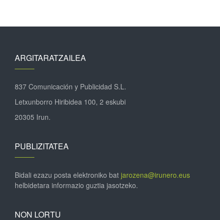
ARGITARATZAILEA
837 Comunicación y Publicidad S.L.
Letxunborro Hiribidea 100, 2 eskubi
20305 Irun.
PUBLIZITATEA
Bidali ezazu posta elektroniko bat
jarozena@irunero.eus
helbidetara informazio guztia jasotzeko.
NON LORTU