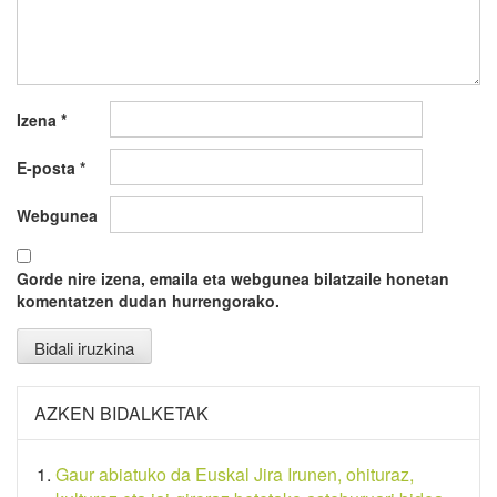
Izena
*
E-posta
*
Webgunea
Gorde nire izena, emaila eta webgunea bilatzaile honetan
komentatzen dudan hurrengorako.
AZKEN BIDALKETAK
Gaur abiatuko da Euskal Jira Irunen, ohituraz,