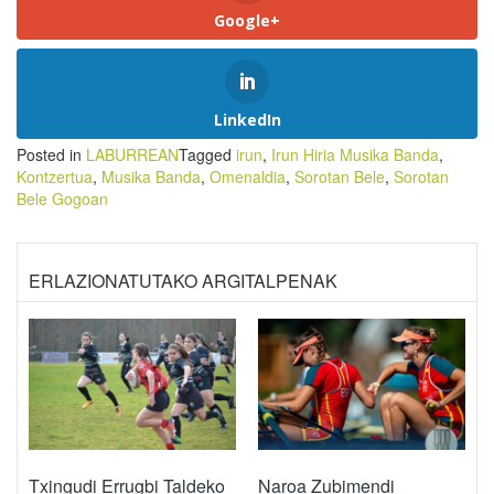
Google+
LinkedIn
Posted in
LABURREAN
Tagged
irun
,
Irun Hiria Musika Banda
,
Kontzertua
,
Musika Banda
,
Omenaldia
,
Sorotan Bele
,
Sorotan
Bele Gogoan
ERLAZIONATUTAKO ARGITALPENAK
Txingudi Errugbi Taldeko
Naroa Zubimendi