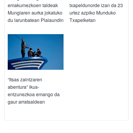
emakumezkoen taldeak
txapeldunorde izan da 23
Mungiaren aurka jokatuko
urtez azpiko Munduko
du larunbatean Plaiaundin
Txapelketan
“Itsas zaintzaren
abentura” ikus-
entzunezkoa emango da
gaur arratsaldean