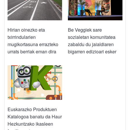
Hirian oinezko eta
Be Veggiek sare
txirrindularien
sozialetan komunitatea
mugikortasuna errazteko
zabaldu du jaialdiaren
urrats berriak eman dira
bigarren edizioari esker
Euskarazko Produktuen
Katalogoa banatu da Haur
Hezkuntzako ikasleen