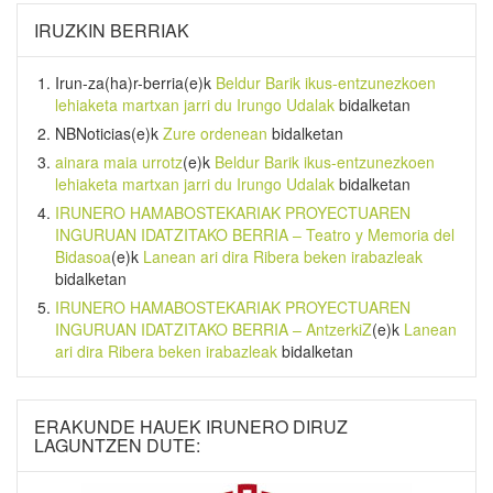
IRUZKIN BERRIAK
Irun-za(ha)r-berria
(e)k
Beldur Barik ikus-entzunezkoen
lehiaketa martxan jarri du Irungo Udalak
bidalketan
NBNoticias
(e)k
Zure ordenean
bidalketan
ainara maia urrotz
(e)k
Beldur Barik ikus-entzunezkoen
lehiaketa martxan jarri du Irungo Udalak
bidalketan
IRUNERO HAMABOSTEKARIAK PROYECTUAREN
INGURUAN IDATZITAKO BERRIA – Teatro y Memoria del
Bidasoa
(e)k
Lanean ari dira Ribera beken irabazleak
bidalketan
IRUNERO HAMABOSTEKARIAK PROYECTUAREN
INGURUAN IDATZITAKO BERRIA – AntzerkiZ
(e)k
Lanean
ari dira Ribera beken irabazleak
bidalketan
ERAKUNDE HAUEK IRUNERO DIRUZ
LAGUNTZEN DUTE: