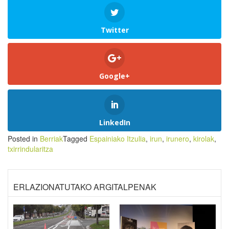
Twitter
Google+
LinkedIn
Posted in
Berriak
Tagged
Espainiako Itzulia
,
irun
,
irunero
,
kirolak
,
txirrindularitza
ERLAZIONATUTAKO ARGITALPENAK