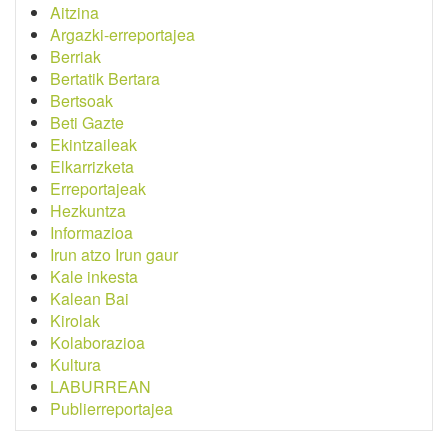
Aitzina
Argazki-erreportajea
Berriak
Bertatik Bertara
Bertsoak
Beti Gazte
Ekintzaileak
Elkarrizketa
Erreportajeak
Hezkuntza
Informazioa
Irun atzo Irun gaur
Kale inkesta
Kalean Bai
Kirolak
Kolaborazioa
Kultura
LABURREAN
Publierreportajea