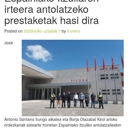
irteera antolatzeko
prestaketak hasi dira
Posted on
2020(e)ko uztailak 7
by
Irunero
José
Antonio Santano Irungo alkatea eta Borja Olazabal Kirol arloko
ordezkariak astearte honetan Espainiako Itzuliko antolatzaileekin