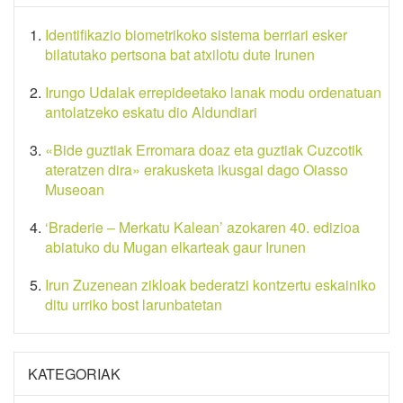
Identifikazio biometrikoko sistema berriari esker
bilatutako pertsona bat atxilotu dute Irunen
Irungo Udalak errepideetako lanak modu ordenatuan
antolatzeko eskatu dio Aldundiari
«Bide guztiak Erromara doaz eta guztiak Cuzcotik
ateratzen dira» erakusketa ikusgai dago Oiasso
Museoan
‘Braderie – Merkatu Kalean’ azokaren 40. edizioa
abiatuko du Mugan elkarteak gaur Irunen
Irun Zuzenean zikloak bederatzi kontzertu eskainiko
ditu urriko bost larunbatetan
KATEGORIAK