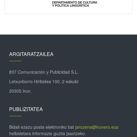
ARGITARATZAILEA
837 Comunicación y Publicidad S.L.
Letxunborro Hiribidea 100, 2 eskubi
20305 Irun.
PUBLIZITATEA
Bidali ezazu posta elektroniko bat
jarozena@irunero.eus
helbidetara informazio guztia jasotzeko.