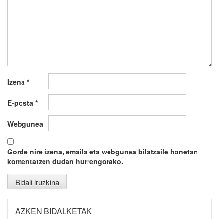
Izena
*
E-posta
*
Webgunea
Gorde nire izena, emaila eta webgunea bilatzaile honetan
komentatzen dudan hurrengorako.
AZKEN BIDALKETAK