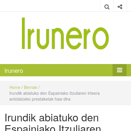
Irunero
Irungo euskarazko aldizkaria
Irunero
Home
/
Berriak
/
Irundik abiatuko den Espainiako Itzuliaren irteera
antolatzeko prestaketak hasi dira
Irundik abiatuko den
Espainiako Itzuliaren