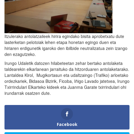
Itzulerako antolatzaileek hirira egindako bisita aprobetxatu dute
lasterketan pelotoiak lehen etapa honetan egingo duen eta
hiriaren erdigunetik igaroko den ibilbide neutralizatua zein izango
den ezagutzeko.
Irungo Udaletik datozen hilabeteetan zehar bertako antolaketa
taldearekin elkarlanean jarraituko da hitzorduaren antolaketarako.
Lantaldea Kirol, Mugikortasun eta udaltzaingo (Trafiko) arloetako
ordezkariek, Bidasoa Bizirik, Ficoba, Iñigo Lavado jatetxea, Irungo
Txirrindulari Elkarteko kideek eta Juanma Garate txirrindulari ohi
irundarrak osatzen dute.
Facebook