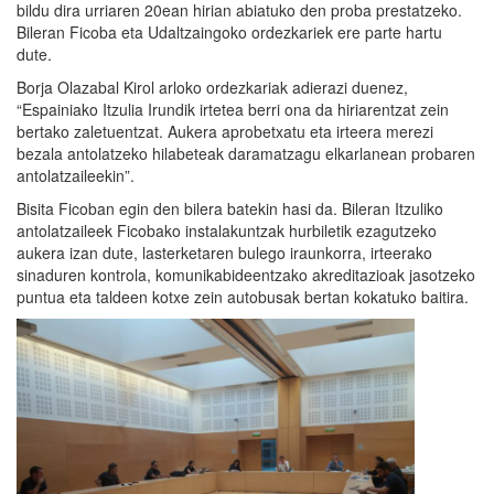
bildu dira urriaren 20ean hirian abiatuko den proba prestatzeko.
Bileran Ficoba eta Udaltzaingoko ordezkariek ere parte hartu
dute.
Borja Olazabal Kirol arloko ordezkariak adierazi duenez,
“Espainiako Itzulia Irundik irtetea berri ona da hiriarentzat zein
bertako zaletuentzat. Aukera aprobetxatu eta irteera merezi
bezala antolatzeko hilabeteak daramatzagu elkarlanean probaren
antolatzaileekin”.
Bisita Ficoban egin den bilera batekin hasi da. Bileran Itzuliko
antolatzaileek Ficobako instalakuntzak hurbiletik ezagutzeko
aukera izan dute, lasterketaren bulego iraunkorra, irteerako
sinaduren kontrola, komunikabideentzako akreditazioak jasotzeko
puntua eta taldeen kotxe zein autobusak bertan kokatuko baitira.