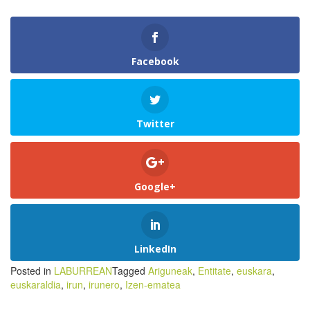
Facebook
Twitter
Google+
LinkedIn
Posted in
LABURREAN
Tagged
Ariguneak
,
Entitate
,
euskara
,
euskaraldia
,
irun
,
irunero
,
Izen-ematea