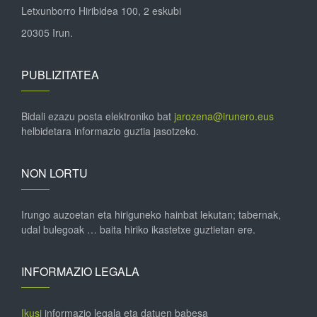
Letxunborro Hiribidea 100, 2 eskubi
20305 Irun.
PUBLIZITATEA
Bidali ezazu posta elektroniko bat
jarozena@irunero.eus
helbidetara informazio guztia jasotzeko.
NON LORTU
Irungo auzoetan eta hiriguneko hainbat lekutan; tabernak,
udal bulegoak … baita hiriko ikastetxe guztietan ere.
INFORMAZIO LEGALA
Ikusi
informazio legala eta datuen babesa