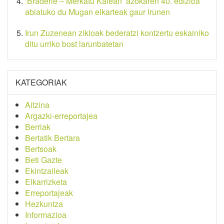
‘Braderie – Merkatu Kalean’ azokaren 40. edizioa
abiatuko du Mugan elkarteak gaur Irunen
Irun Zuzenean zikloak bederatzi kontzertu eskainiko
ditu urriko bost larunbatetan
KATEGORIAK
Aitzina
Argazki-erreportajea
Berriak
Bertatik Bertara
Bertsoak
Beti Gazte
Ekintzaileak
Elkarrizketa
Erreportajeak
Hezkuntza
Informazioa