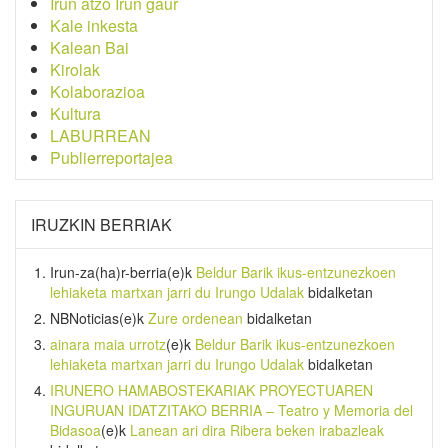
Irun atzo Irun gaur
Kale inkesta
Kalean Bai
Kirolak
Kolaborazioa
Kultura
LABURREAN
Publierreportajea
IRUZKIN BERRIAK
Irun-za(ha)r-berria
(e)k
Beldur Barik ikus-entzunezkoen
lehiaketa martxan jarri du Irungo Udalak
bidalketan
NBNoticias
(e)k
Zure ordenean
bidalketan
ainara maia urrotz
(e)k
Beldur Barik ikus-entzunezkoen
lehiaketa martxan jarri du Irungo Udalak
bidalketan
IRUNERO HAMABOSTEKARIAK PROYECTUAREN
INGURUAN IDATZITAKO BERRIA – Teatro y Memoria del
Bidasoa
(e)k
Lanean ari dira Ribera beken irabazleak