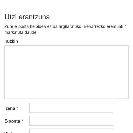
Utzi erantzuna
Zure e-posta helbidea ez da argitaratuko.
Beharrezko eremuak
*
markatuta daude
Iruzkin
Izena
*
E-posta
*