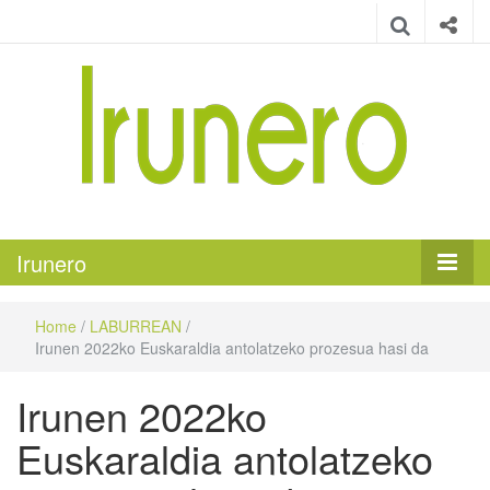
Irunero
Irungo euskarazko aldizkaria
Irunero
Home
/
LABURREAN
/
Irunen 2022ko Euskaraldia antolatzeko prozesua hasi da
Irunen 2022ko
Euskaraldia antolatzeko