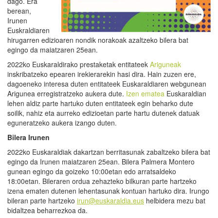
dago. Era
berean,
Irunen
Euskraldiaren
hirugarren edizioaren nondik norakoak azaltzeko bilera bat
egingo da maiatzaren 25ean.
2022ko Euskaraldirako prestaketak entitateek
Ariguneak
inskribatzeko epearen irekierarekin hasi dira. Hain zuzen ere,
dagoeneko interesa duten entitateek Euskaraldiaren webgunean
Arigunea erregistratzeko aukera dute.
Izen ematea
Euskaraldian
lehen aldiz parte hartuko duten entitateek egin beharko dute
soilik, nahiz eta aurreko edizioetan parte hartu dutenek datuak
eguneratzeko aukera izango duten.
Bilera Irunen
2022ko Euskaraldiak dakartzan berritasunak zabaltzeko bilera bat
egingo da Irunen maiatzaren 25ean. Bilera Palmera Montero
gunean egingo da goizeko 10:00etan edo arratsaldeko
18:00etan. Bileraren ordua zehazteko bilkuran parte hartzeko
izena ematen dutenen lehentasunak kontuan hartuko dira. Irungo
bileran parte hartzeko
irun@euskaraldia.eus
helbidera mezu bat
bidaltzea beharrezkoa da.