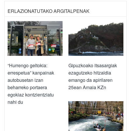
ERLAZIONATUTAKO ARGITALPENAK
“Hurrengo geltokia:
Gipuzkoako itsasargiak
errespetua” kanpainak
ezagutzeko hitzaldia
autobusetan izan
emango da apirilaren
beharreko portaera
25ean Amaia KZn
egokiaz kontzientziatu
nahi du