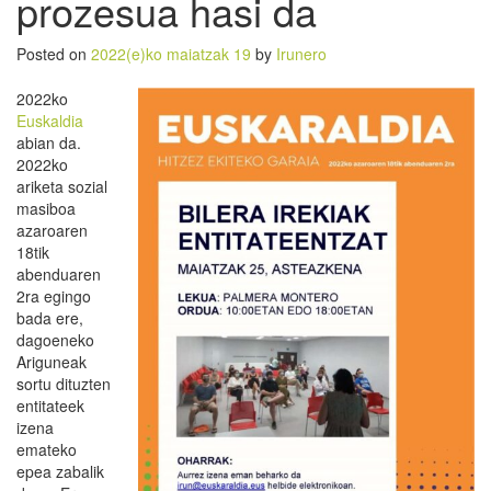
prozesua hasi da
Posted on
2022(e)ko maiatzak 19
by
Irunero
2022ko
Euskaldia
abian da.
2022ko
ariketa sozial
masiboa
azaroaren
18tik
abenduaren
2ra egingo
bada ere,
dagoeneko
Ariguneak
sortu dituzten
entitateek
izena
emateko
epea zabalik