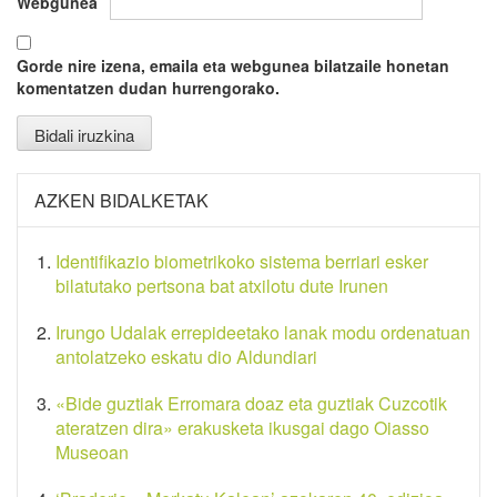
Webgunea
Gorde nire izena, emaila eta webgunea bilatzaile honetan
komentatzen dudan hurrengorako.
AZKEN BIDALKETAK
Identifikazio biometrikoko sistema berriari esker
bilatutako pertsona bat atxilotu dute Irunen
Irungo Udalak errepideetako lanak modu ordenatuan
antolatzeko eskatu dio Aldundiari
«Bide guztiak Erromara doaz eta guztiak Cuzcotik
ateratzen dira» erakusketa ikusgai dago Oiasso
Museoan