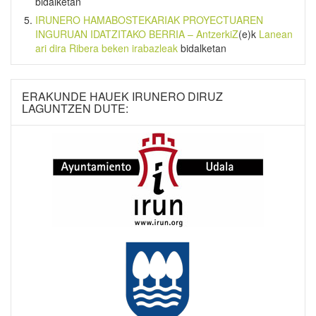
bidalketan
IRUNERO HAMABOSTEKARIAK PROYECTUAREN
INGURUAN IDATZITAKO BERRIA – AntzerkiZ
(e)k
Lanean
ari dira Ribera beken irabazleak
bidalketan
ERAKUNDE HAUEK IRUNERO DIRUZ
LAGUNTZEN DUTE: