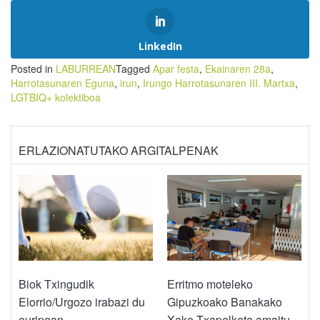
LinkedIn
Posted in
LABURREAN
Tagged
Apar festa
,
Ekainaren 28a
,
Harrotasunaren Eguna
,
irun
,
Irungo Harrotasunaren III. Martxa
,
LGTBIQ+ kolektiboa
ERLAZIONATUTAKO ARGITALPENAK
Biok Txingudik
Erritmo moteleko
Elorrio/Urgozo irabazi du
Gipuzkoako Banakako
euripean
Xake Txapelketa amaitu