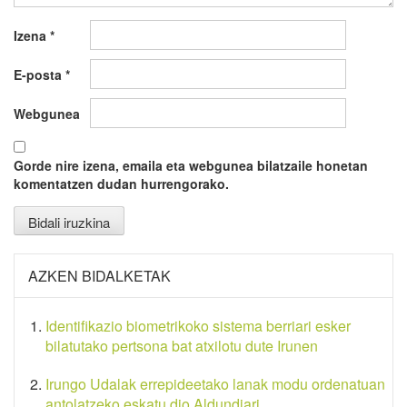
Izena
*
E-posta
*
Webgunea
Gorde nire izena, emaila eta webgunea bilatzaile honetan
komentatzen dudan hurrengorako.
AZKEN BIDALKETAK
Identifikazio biometrikoko sistema berriari esker
bilatutako pertsona bat atxilotu dute Irunen
Irungo Udalak errepideetako lanak modu ordenatuan
antolatzeko eskatu dio Aldundiari