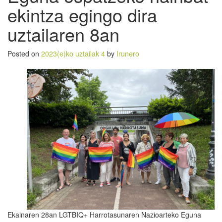
ekintza egingo dira
uztailaren 8an
Posted on
2023(e)ko uztailak 4
by
Irunero
Ekainaren 28an LGTBIQ+ Harrotasunaren Nazioarteko Eguna