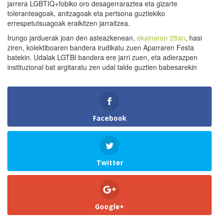
jarrera LGBTIQ+fobiko oro desagerraraztea eta gizarte
toleranteagoak, anitzagoak eta pertsona guztiekiko
errespetutsuagoak eraikitzen jarraitzea.
Irungo jarduerak joan den asteazkenean,
ekainaren 28an
, hasi
ziren, kolektiboaren bandera irudikatu zuen Aparraren Festa
batekin. Udalak LGTBI bandera ere jarri zuen, eta adierazpen
instituzional bat argitaratu zen udal talde guztien babesarekin
Facebook
Twitter
Google+