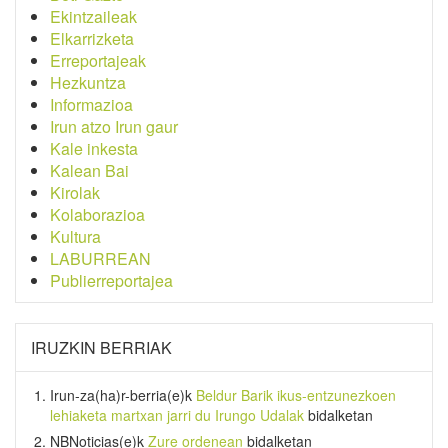
Ekintzaileak
Elkarrizketa
Erreportajeak
Hezkuntza
Informazioa
Irun atzo Irun gaur
Kale inkesta
Kalean Bai
Kirolak
Kolaborazioa
Kultura
LABURREAN
Publierreportajea
IRUZKIN BERRIAK
Irun-za(ha)r-berria
(e)k
Beldur Barik ikus-entzunezkoen
lehiaketa martxan jarri du Irungo Udalak
bidalketan
NBNoticias
(e)k
Zure ordenean
bidalketan