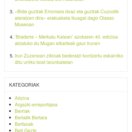
«Bide guztiak Erromara doaz eta guztiak Cuzcotik
ateratzen dira» erakusketa ikusgai dago Oiasso
Museoan
‘Braderie – Merkatu Kalean’ azokaren 40. edizioa
abiatuko du Mugan elkarteak gaur Irunen
Irun Zuzenean zikloak bederatzi kontzertu eskainiko
ditu urriko bost larunbatetan
KATEGORIAK
Aitzina
Argazki-erreportajea
Berriak
Bertatik Bertara
Bertsoak
Beti Gazte