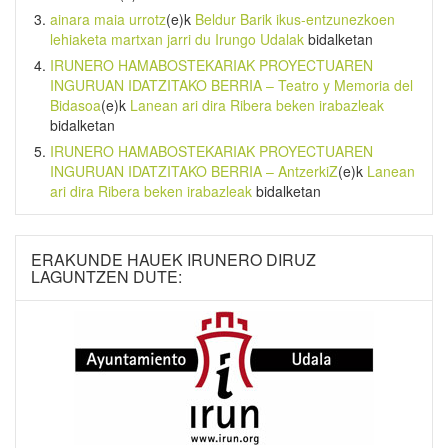
ainara maia urrotz
(e)k
Beldur Barik ikus-entzunezkoen
lehiaketa martxan jarri du Irungo Udalak
bidalketan
IRUNERO HAMABOSTEKARIAK PROYECTUAREN
INGURUAN IDATZITAKO BERRIA – Teatro y Memoria del
Bidasoa
(e)k
Lanean ari dira Ribera beken irabazleak
bidalketan
IRUNERO HAMABOSTEKARIAK PROYECTUAREN
INGURUAN IDATZITAKO BERRIA – AntzerkiZ
(e)k
Lanean
ari dira Ribera beken irabazleak
bidalketan
ERAKUNDE HAUEK IRUNERO DIRUZ
LAGUNTZEN DUTE: