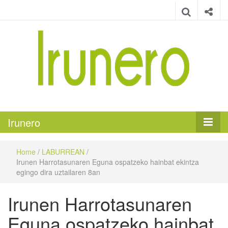
Irunero
Irungo euskarazko aldizkaria
Irunero
Home
/
LABURREAN
/
Irunen Harrotasunaren Eguna ospatzeko hainbat ekintza
egingo dira uztailaren 8an
Irunen Harrotasunaren
Eguna ospatzeko hainbat