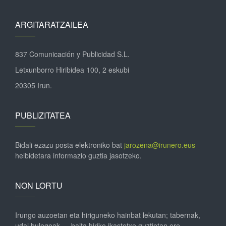
ARGITARATZAILEA
837 Comunicación y Publicidad S.L.
Letxunborro Hiribidea 100, 2 eskubi
20305 Irun.
PUBLIZITATEA
Bidali ezazu posta elektroniko bat
jarozena@irunero.eus
helbidetara informazio guztia jasotzeko.
NON LORTU
Irungo auzoetan eta hiriguneko hainbat lekutan; tabernak,
udal bulegoak … baita hiriko ikastetxe guztietan ere.