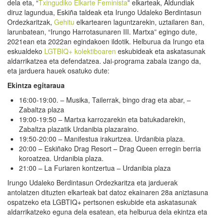
dela eta, “
Txingudiko Elkarte Feminista
” elkarteak, Aldundiak
diruz lagundua, Eskiña taldeak eta Irungo Udaleko Berdintasun
Ordezkaritzak,
Gehitu
elkartearen laguntzarekin, uztailaren 8an,
larunbatean, “Irungo Harrotasunaren III. Martxa” egingo dute,
2021ean eta 2022an egindakoen ildotik. Helburua da Irungo eta
eskualdeko
LGTBIQ+ kolektiboaren
eskubideak eta askatasunak
aldarrikatzea eta defendatzea. Jai-programa zabala izango da,
eta jarduera hauek osatuko dute:
Ekintza egitaraua
16:00-19:00. – Musika, Tailerrak, bingo drag eta abar, –
Zabaltza plaza
19:00-19:50 – Martxa karrozarekin eta batukadarekin,
Zabaltza plazatik Urdanibia plazaraino.
19:50-20:00 – Manifestua irakurtzea. Urdanibia plaza.
20:00 – Eskiñako Drag Resort – Drag Queen erregin berria
koroatzea. Urdanibia plaza.
21:00 – La Furiaren kontzertua – Urdanibia plaza
Irungo Udaleko Berdintasun Ordezkaritza eta jarduerak
antolatzen dituzten elkarteak bat datoz ekainaren 28a aniztasuna
ospatzeko eta LGBTIQ+ pertsonen eskubide eta askatasunak
aldarrikatzeko eguna dela esatean, eta helburua dela ekintza eta