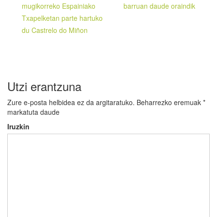
mugikorreko Espainiako
barruan daude oraindik
nabigatu
Txapelketan parte hartuko
du Castrelo do Miñon
Utzi erantzuna
Zure e-posta helbidea ez da argitaratuko.
Beharrezko eremuak
*
markatuta daude
Iruzkin