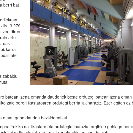
a berri bat
gerilekuan
ztira 3.279
ntzen diren
rain arte
taroak
“bizkarra
modalitate
za zabaldu
atuta
staro batean izena emanda daudenek beste ordutegi batean izena eman
liko zaie beren ikastaroaren ordutegi berria jakinaraziz. Ezer egiten ez
ena eman gabe dauden bazkideentzat.
epea irekiko da. Ikastaro eta ordutegiei buruzko argibide gehiago hem
sleituko dira plazak eta Irun Txartelarekin egingo da web