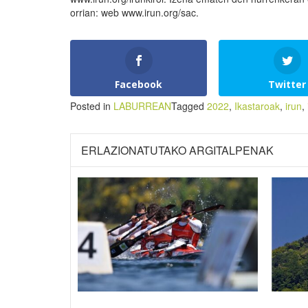
orrian: web www.irun.org/sac.
Facebook
Twitter
Posted in
LABURREAN
Tagged
2022
,
Ikastaroak
,
irun
,
ERLAZIONATUTAKO ARGITALPENAK