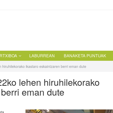
RTXIBOA
LABURREAN
BANAKETA PUNTUAK
n hiruhilekorako ikastaro eskaintzaren berri eman dute
22ko lehen hiruhilekorako
 berri eman dute
ta