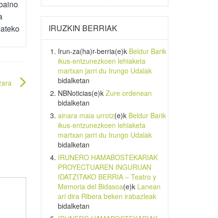
 baino
a
IRUZKIN BERRIAK
mateko
Irun-za(ha)r-berria
(e)k
Beldur Barik
ikus-entzunezkoen lehiaketa
martxan jarri du Irungo Udalak
bidalketan
zara
NBNoticias
(e)k
Zure ordenean
bidalketan
ainara maia urrotz
(e)k
Beldur Barik
ikus-entzunezkoen lehiaketa
martxan jarri du Irungo Udalak
bidalketan
IRUNERO HAMABOSTEKARIAK
PROYECTUAREN INGURUAN
IDATZITAKO BERRIA – Teatro y
Memoria del Bidasoa
(e)k
Lanean
ari dira Ribera beken irabazleak
bidalketan