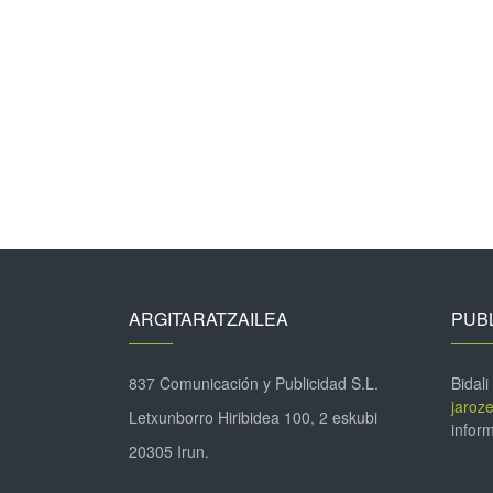
ARGITARATZAILEA
PUBL
837 Comunicación y Publicidad S.L.
Bidali
jaroz
Letxunborro Hiribidea 100, 2 eskubi
inform
20305 Irun.