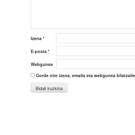
Izena
*
E-posta
*
Webgunea
Gorde nire izena, emaila eta webgunea bilatza