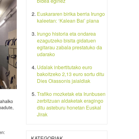
bidea eginez
Euskararen birika berria Irungo
kaleetan: ‘Kalean Bai’ plana
Irungo historia eta ondarea
ezagutzeko bisita gidatuen
egitarau zabala prestatuko da
udarako
Udalak inbertitutako euro
bakoitzeko 2,13 euro sortu ditu
Dies Oiassonis jaialdiak
Trafiko mozketak eta Irunbusen
zerbitzuan aldaketak eragingo
 ahalko
ditu asteburu honetan Euskal
 badute,
Jirak
en:
KATEGORIAK