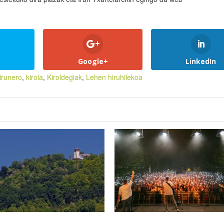
Google+
LinkedIn
irunero
,
kirola
,
Kiroldegiak
,
Lehen hiruhilekoa