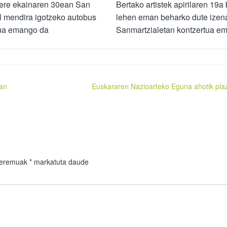
 ere ekainaren 30ean San
Bertako artistek apirilaren 19a
l mendira igotzeko autobus
lehen eman beharko dute izen
zua emango da
Sanmartzialetan kontzertua e
ean
Euskararen Nazioarteko Eguna ahotik pla
 eremuak
*
markatuta daude