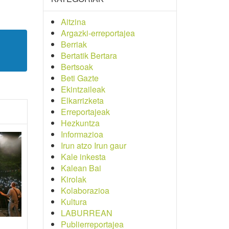
Aitzina
Argazki-erreportajea
Berriak
Bertatik Bertara
Bertsoak
Beti Gazte
Ekintzaileak
Elkarrizketa
Erreportajeak
Hezkuntza
Informazioa
Irun atzo Irun gaur
Kale inkesta
Kalean Bai
Kirolak
Kolaborazioa
Kultura
LABURREAN
Publierreportajea