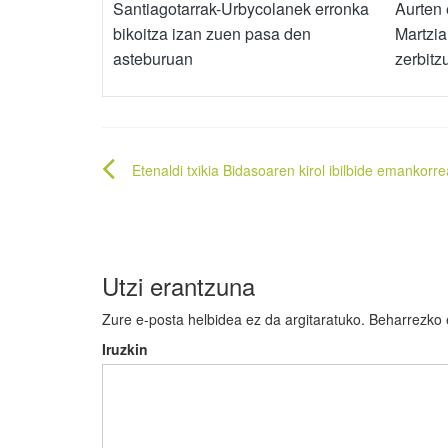
Santiagotarrak-Urbycolanek erronka
Aurten
bikoitza izan zuen pasa den
Martzia
asteburuan
zerbit
Bidalketetan
Etenaldi txikia Bidasoaren kirol ibilbide emankorr
zehar
nabigatu
Utzi erantzuna
Zure e-posta helbidea ez da argitaratuko.
Beharrezko
Iruzkin