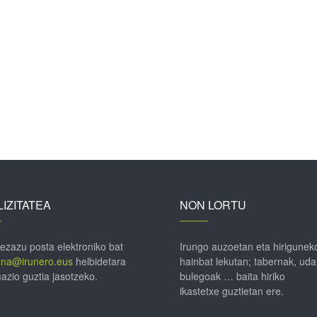
IZITATEA
NON LORTU
 ezazu posta elektroniko bat
Irungo auzoetan eta hirigunek
ena@irunero.eus
helbidetara
hainbat lekutan; tabernak, uda
azio guztia jasotzeko.
bulegoak … baita hiriko
ikastetxe guztietan ere.