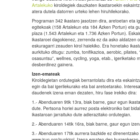
Artalekuko
kiroldegiek dauzkaten ikastaroekin eskaintz
atera dutela datorren urteko lehen hiruhilekorako.
Programan 342 ikastaro jasotzen dira, aretoetan eta i
egitekoak (158 Artalekun eta 184 Azken Portun) eta gu
plaza (1.543 Artalekun eta 1.736 Azken Portun). Eskai
ikastaroei dagokienez, zerrenda ez da asko aldatzen o
eskuragarri zeauden kirol haiekiko. Era honetako ikas
aurkituko ditugu: zumba, tonifikazioa, aerobic, pilates, 
osasuntsu”, wellnes, cycling, yoga, etab., igeriketako 
desberdinez gainera.
Izen-emateak
Kiroldegietan ordutegiak berrantolatu dira eta eskaint
egin da bai igerilekurako eta bai aretoetarako. Interes
daudenek izena eman dezaten, hiru fase irekiko dira:
1.- Abenduaren 9tik 13ra, biak barne, gaur egun ika
dute. Pertsona horiei aurrez posta elektroniko bat bida
ikastaroan jarraituko dute adierazitako ordutegian.
2.- Abenduaren 14tik 16ra, biak barne, gaur egun iz
3.- Abenduaren 17tik aurrera bazkide ez direnentzako 
www.irun.org/irunkirol. Izena ematen den hurrenkeran e