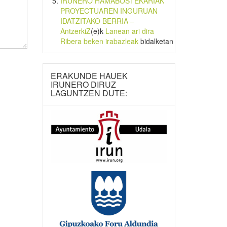
IRUNERO HAMABOSTEKARIAK
PROYECTUAREN INGURUAN
IDATZITAKO BERRIA –
AntzerkiZ
(e)k
Lanean ari dira
Ribera beken irabazleak
bidalketan
ERAKUNDE HAUEK
IRUNERO DIRUZ
LAGUNTZEN DUTE: