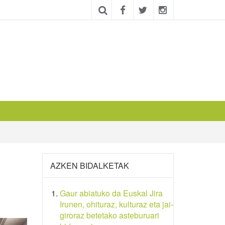
AZKEN BIDALKETAK
Gaur abiatuko da Euskal Jira
Irunen, ohituraz, kulturaz eta jai-
giroraz betetako asteburuari