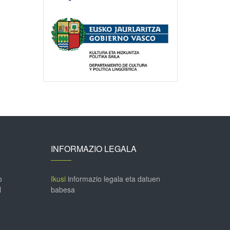
INFORMAZIO LEGALA
o
Ikusi
informazio legala eta datuen
l
babesa