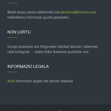
Bidali ezazu posta elektroniko bat
jarozena@irunero.eus
helbidetara informazio guztia jasotzeko.
NON LORTU
Irungo auzoetan eta hiriguneko hainbat lekutan; tabernak,
udal bulegoak … baita hiriko ikastetxe guztietan ere.
INFORMAZIO LEGALA
Ikusi
informazio legala eta datuen babesa