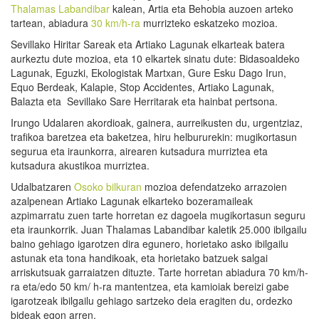
Thalamas Labandibar
kalean, Artia eta Behobia auzoen arteko
tartean, abiadura
30 km/h-ra
murrizteko eskatzeko mozioa.
Sevillako Hiritar Sareak eta Artiako Lagunak elkarteak batera
aurkeztu dute mozioa, eta 10 elkartek sinatu dute: Bidasoaldeko
Lagunak, Eguzki, Ekologistak Martxan, Gure Esku Dago Irun,
Equo Berdeak, Kalapie, Stop Accidentes, Artiako Lagunak,
Balazta eta Sevillako Sare Herritarak eta hainbat pertsona.
Irungo Udalaren akordioak, gainera, aurreikusten du, urgentziaz,
trafikoa baretzea eta baketzea, hiru helbururekin: mugikortasun
segurua eta iraunkorra, airearen kutsadura murriztea eta
kutsadura akustikoa murriztea.
Udalbatzaren
Osoko bilkuran
mozioa defendatzeko arrazoien
azalpenean Artiako Lagunak elkarteko bozeramaileak
azpimarratu zuen tarte horretan ez dagoela mugikortasun seguru
eta iraunkorrik. Juan Thalamas Labandibar kaletik 25.000 ibilgailu
baino gehiago igarotzen dira egunero, horietako asko ibilgailu
astunak eta tona handikoak, eta horietako batzuek salgai
arriskutsuak garraiatzen dituzte. Tarte horretan abiadura 70 km/h-
ra eta/edo 50 km/ h-ra mantentzea, eta kamioiak bereizi gabe
igarotzeak ibilgailu gehiago sartzeko deia eragiten du, ordezko
bideak egon arren.