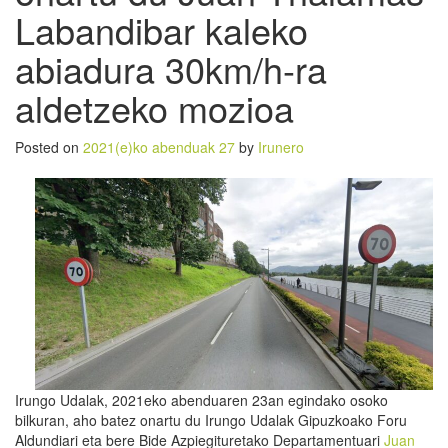
Labandibar kaleko
abiadura 30km/h-ra
aldetzeko mozioa
Posted on
2021(e)ko abenduak 27
by
Irunero
Irungo Udalak, 2021eko abenduaren 23an egindako osoko
bilkuran, aho batez onartu du Irungo Udalak Gipuzkoako Foru
Aldundiari eta bere Bide Azpiegituretako Departamentuari
Juan