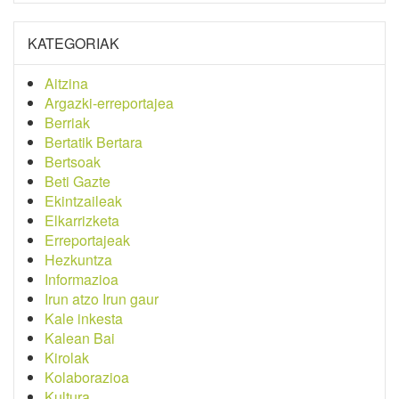
KATEGORIAK
Aitzina
Argazki-erreportajea
Berriak
Bertatik Bertara
Bertsoak
Beti Gazte
Ekintzaileak
Elkarrizketa
Erreportajeak
Hezkuntza
Informazioa
Irun atzo Irun gaur
Kale inkesta
Kalean Bai
Kirolak
Kolaborazioa
Kultura