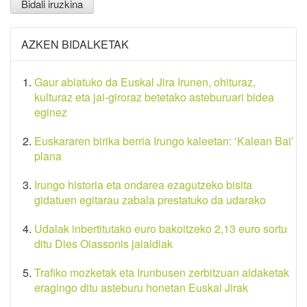
AZKEN BIDALKETAK
Gaur abiatuko da Euskal Jira Irunen, ohituraz,
kulturaz eta jai-giroraz betetako asteburuari bidea
eginez
Euskararen birika berria Irungo kaleetan: ‘Kalean Bai’
plana
Irungo historia eta ondarea ezagutzeko bisita
gidatuen egitarau zabala prestatuko da udarako
Udalak inbertitutako euro bakoitzeko 2,13 euro sortu
ditu Dies Oiassonis jaialdiak
Trafiko mozketak eta Irunbusen zerbitzuan aldaketak
eragingo ditu asteburu honetan Euskal Jirak