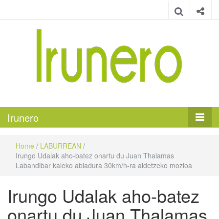
Irunero
Irungo euskarazko aldizkaria
Irunero
Home
/
LABURREAN
/
Irungo Udalak aho-batez onartu du Juan Thalamas
Labandibar kaleko abiadura 30km/h-ra aldetzeko mozioa
Irungo Udalak aho-batez
onartu du Juan Thalamas