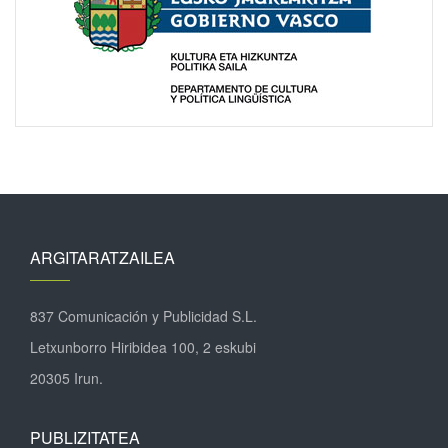
ARGITARATZAILEA
837 Comunicación y Publicidad S.L.
Letxunborro Hiribidea 100, 2 eskubi
20305 Irun.
PUBLIZITATEA