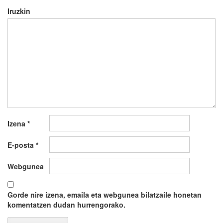
Iruzkin
Izena
*
E-posta
*
Webgunea
Gorde nire izena, emaila eta webgunea bilatzaile honetan
komentatzen dudan hurrengorako.