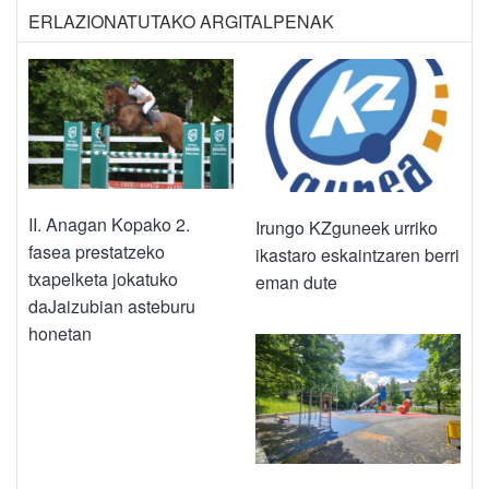
ERLAZIONATUTAKO ARGITALPENAK
II. Anagan Kopako 2.
Irungo KZguneek urriko
fasea prestatzeko
ikastaro eskaintzaren berri
txapelketa jokatuko
eman dute
daJaizubian asteburu
honetan