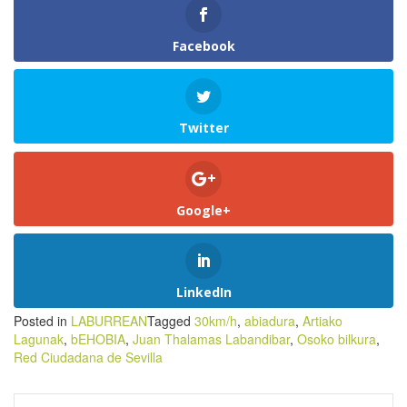
Facebook
Twitter
Google+
LinkedIn
Posted in
LABURREAN
Tagged
30km/h
,
abiadura
,
Artiako
Lagunak
,
bEHOBIA
,
Juan Thalamas Labandibar
,
Osoko bilkura
,
Red Ciudadana de Sevilla