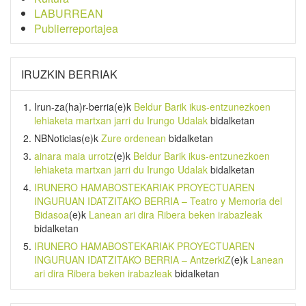
LABURREAN
Publierreportajea
IRUZKIN BERRIAK
Irun-za(ha)r-berria
(e)k
Beldur Barik ikus-entzunezkoen
lehiaketa martxan jarri du Irungo Udalak
bidalketan
NBNoticias
(e)k
Zure ordenean
bidalketan
ainara maia urrotz
(e)k
Beldur Barik ikus-entzunezkoen
lehiaketa martxan jarri du Irungo Udalak
bidalketan
IRUNERO HAMABOSTEKARIAK PROYECTUAREN
INGURUAN IDATZITAKO BERRIA – Teatro y Memoria del
Bidasoa
(e)k
Lanean ari dira Ribera beken irabazleak
bidalketan
IRUNERO HAMABOSTEKARIAK PROYECTUAREN
INGURUAN IDATZITAKO BERRIA – AntzerkiZ
(e)k
Lanean
ari dira Ribera beken irabazleak
bidalketan