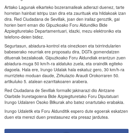
Artiako Lagunak elkarteko bozeramaileak adierazi duenez, tarte
horretan hainbat istripu izan dira eta zaurituak eta hildakoak izan
dira. Red Ciudadana de Sevillak, joan den irailaz geroztik, gai
horien berri eman dio Gipuzkoako Foru Aldundiko Bide
Azpiegituretako Departamentuari, idazki, mezu elektroniko eta
telefono-deien bidez.
Segurtasun, abiadura-kontrol eta oinezkoen eta txirrindularien
babeserako neurriak ere proposatu dira, DGTk gomendatzen
dituenak bezalakoak. Gipuzkoako Foru Aldundiak erantzun zuen
abiadura-muga 50 km/h-ra aldatuko zuela, eta oraindik egiteko
dagoela. Hala ere, Irungo Udalak hala eskatuz gero, 30 km/h-ra
murrizteko moduan daude, Zirkulazio Araudi Orokorraren 50.
artikuluko 5. atalean ezarritakoaren arabera.
Red Ciudadana de Sevillak formalki jakinarazi dio Aintzane
Oiarbide Iruretagoiena Bide Azpiegituretako Foru Diputatuari
Irungo Udalaren Osoko Bilkurak aho batez onartutako erabakia.
Irungo Udaletik eta Foru Aldunditik espero dute egoerak eskatzen
duen eta merezi duen prestasunez eta presaz jardutea.