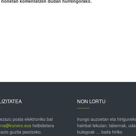
ile honetan komentatzen dudan hurrengorako.
IZITATEA
NON LORTU
 ezazu posta elektroniko bat
Irungo auzoetan eta hirigunek
ena@irunero.eus
helbidetara
hainbat lekutan; tabernak, uda
azio guztia jasotzeko.
bulegoak … baita hiriko