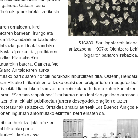
z gainera. Ostean, esne
tazioek gabeziarekin zerikusia
rren orrialdean, kirol
nikaren barnean, Irungo eta
darribiko udalek antolatutako
516339: Santiagotarrak taldea
intzazko partiduak izandako
antzezpena, 1967ko Olentzero Leh
akasta aipatzen da, partidaren
bigarren sariaren irabazlea
aldian bildutako diru
uruarekin batera. Gainera, Vie
Grand Air taldearen aurka
atutako partiduaren nondik norakoak laburbiltzen dira. Ostean, Hendaia
ran Hildako hiritarrak omentzeko eraiki den oroigarriaren inaugurazioa
rik, ekitaldia nolakoa izan zen eta zeintzuk parte hartu zuten kontatzen
oren, “Seamos respetuoso” izenburua duen idatzian gazteen errespetu
tzen dira, ekitaldi publikoetan jarrera desegokiek eragiten dituzten
rosotasunak salatzeko. Orrialdea amaitu aurretik Los Buenos Amigos e
onen inguruan antolatutako ekintzen berri ematen da.
ribiten heriotza jakinarazten
l bilkurako parte-
kurleei. Jarrian,Jose