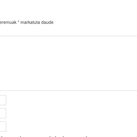
 eremuak
*
markatuta daude