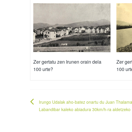
Zer ger
Zer gertatu zen Irunen orain dela
100 urt
100 urte?
Bidalketetan
Irungo Udalak aho-batez onartu du Juan Thalam
zehar
Labandibar kaleko abiadura 30km/h-ra aldetzeko
nabigatu