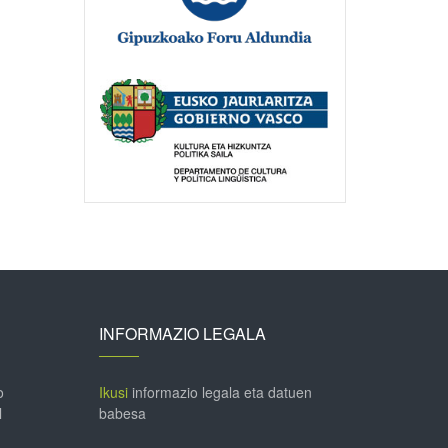
INFORMAZIO LEGALA
o
Ikusi
informazio legala eta datuen
l
babesa