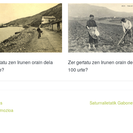
tatu zen Irunen orain dela
Zer gertatu zen Irunen orain de
e?
100 urte?
as
Saturnalietatik Gabone
 mozioa