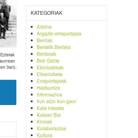
KATEGORIAK
Aitzina
Argazki-erreportajea
Berriak
Bertatik Bertara
Bertsoak
 Ezteiak
Beti Gazte
 aurrean
en 3an).
Ekintzaileak
Elkarrizketa
Erreportajeak
Hezkuntza
Informazioa
Irun atzo Irun gaur
Kale inkesta
Kalean Bai
Kirolak
Kolaborazioa
Kultura