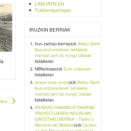
LABURREAN
Publierreportajea
IRUZKIN BERRIAK
Irun-za(ha)r-berria
(e)k
Beldur Barik
ikus-entzunezkoen lehiaketa
martxan jarri du Irungo Udalak
la
bidalketan
NBNoticias
(e)k
Zure ordenean
bidalketan
ainara maia urrotz
(e)k
Beldur Barik
ikus-entzunezkoen lehiaketa
martxan jarri du Irungo Udalak
bidalketan
tara
IRUNERO HAMABOSTEKARIAK
PROYECTUAREN INGURUAN
IDATZITAKO BERRIA – Teatro y
Memoria del Bidasoa
(e)k
Lanean
ari dira Ribera beken irabazleak