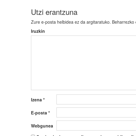
Utzi erantzuna
Zure e-posta helbidea ez da argitaratuko.
Beharrezko
Iruzkin
Izena
*
E-posta
*
Webgunea