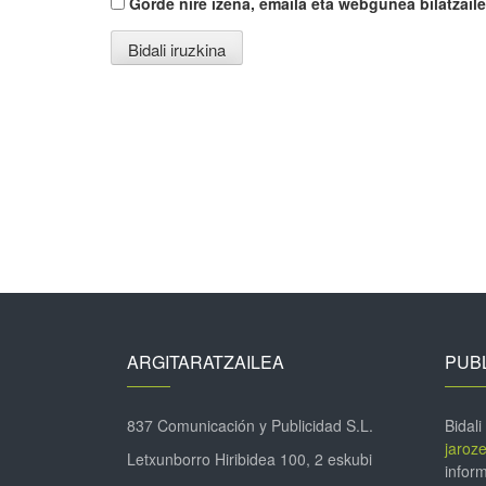
Gorde nire izena, emaila eta webgunea bilatza
ARGITARATZAILEA
PUBL
837 Comunicación y Publicidad S.L.
Bidali
jaroz
Letxunborro Hiribidea 100, 2 eskubi
inform