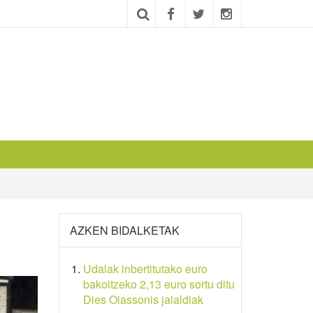
AZKEN BIDALKETAK
Udalak inbertitutako euro
bakoitzeko 2,13 euro sortu ditu
Dies Oiassonis jaialdiak