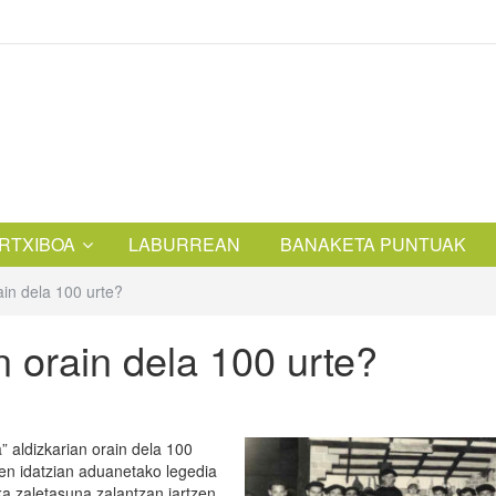
RTXIBOA
LABURREAN
BANAKETA PUNTUAK
ain dela 100 urte?
n orain dela 100 urte?
 aldizkarian orain dela 100
ehen idatzian aduanetako legedia
a zaletasuna zalantzan jartzen