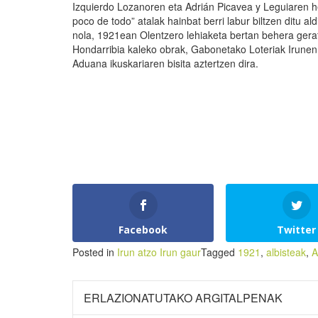
Izquierdo Lozanoren eta Adrián Picavea y Leguiaren h
poco de todo” atalak hainbat berri labur biltzen ditu ald
nola, 1921ean Olentzero lehiaketa bertan behera gerat
Hondarribia kaleko obrak, Gabonetako Loteriak Irunen s
Aduana ikuskariaren bisita aztertzen dira.
Facebook
Twitter
Posted in
Irun atzo Irun gaur
Tagged
1921
,
albisteak
,
A
ERLAZIONATUTAKO ARGITALPENAK