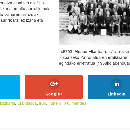
eriotza aipatzen da. “Un
izkaria amaitu aurretik, hala
u izanaren arrazoiak,
aririk utzi ez izana eta
45793: Aldapa Elkartearen Zilarrezko
ospatzeko Patronatuaren eraikinaren
egindako erretratua (1958ko abenduar
Google+
LinkedIn
ldizkaria
,
El Bidasoa
,
irun
,
irunero
,
XX. mendea