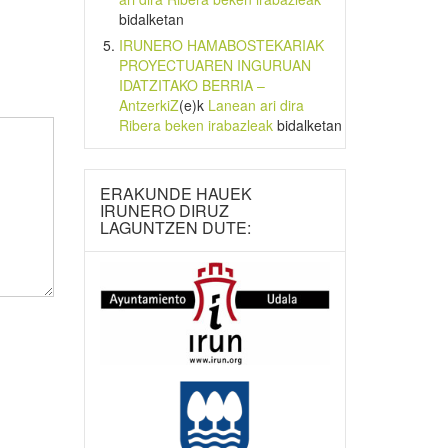
bidalketan
IRUNERO HAMABOSTEKARIAK
PROYECTUAREN INGURUAN
IDATZITAKO BERRIA –
AntzerkiZ
(e)k
Lanean ari dira
Ribera beken irabazleak
bidalketan
ERAKUNDE HAUEK
IRUNERO DIRUZ
LAGUNTZEN DUTE: