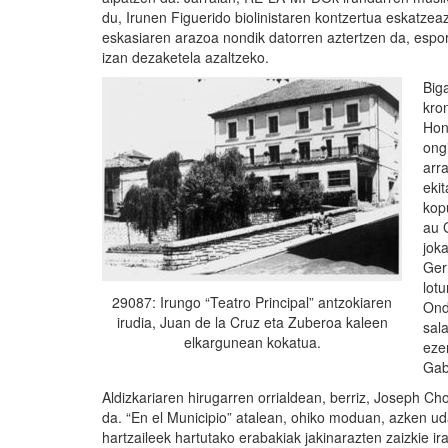
du, Irunen Figuerido biolinistaren kontzertua eskatzea
eskasiaren arazoa nondik datorren aztertzen da, espor
izan dezaketela azaltzeko.
Biga
kro
Hon
ong
arr
ekit
kop
au 
jok
Ger
lotu
29087: Irungo “Teatro Principal” antzokiaren
Ond
irudia, Juan de la Cruz eta Zuberoa kaleen
sala
elkargunean kokatua.
eze
Gab
Aldizkariaren hirugarren orrialdean, berriz, Joseph Cho
da. “En el Municipio” atalean, ohiko moduan, azken uda
hartzaileek hartutako erabakiak jakinarazten zaizkie ira