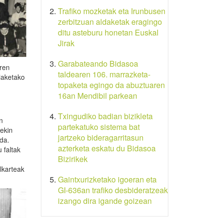
Trafiko mozketak eta Irunbusen
zerbitzuan aldaketak eragingo
ditu asteburu honetan Euskal
Jirak
Garabateando Bidasoa
ren
taldearen 106. marrazketa-
iaketako
topaketa egingo da abuztuaren
.
16an Mendibil parkean
Txingudiko badian bizikleta
n
partekatuko sistema bat
rekin
jartzeko bideragarritasun
 da.
azterketa eskatu du Bidasoa
 faltak
Bizirikek
lkarteak
Gaintxurizketako igoeran eta
GI-636an trafiko desbideratzeak
izango dira igande goizean