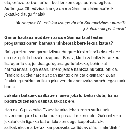
eta, erraza ez izan arren, beti lortzen dugu aurrera egitea.
Aurtengoa 28. edizioa izango da eta Sanmartzialen aurretik
jokatuko ditugu finalak.
“Aurtengoa 28. edizioa izango da eta Sanmartzialen aurretik
jokatuko ditugu
finalak
”
Garrantizutsua iruditzen zaizue
Sanmartzial festen
programazioaren barnean trinketeak bere lekua izatea?
Bai, guretzat oso garrantzitsua da gure kirol minoritarioa eta ez
da esku-pilota bezain ezaguna. Beraz, kirola zabaltzeko aukera
ikaragarria da, jendea guregana gerturatzeko, behintzat
harmailetara. Egia esan, urtero jende nahikoa hurbildu ohi da.
Finalerdiak ekainaren 21ean izango dira eta ekainaren 28an
finalak, gurpildun aulkian jokatzen dutenentzako partidu egokituak
barne.
Jokalari batzuek sailkapen fasea jokatu behar dute, baina
badira zuzenean sailkatutakoak
ere
.
Hori da. Gipuzkoako Txapelketako lehen zortzi sailkatuek
zuzenean gure txapelketarako pasea lortzen dute. Gainontzeko
jokalariekin ligaxka bat antolatzen dugu txapelketarako
sailkatzeko, eta beraz, kanporaketa partiduak dira, finalerdiak 4