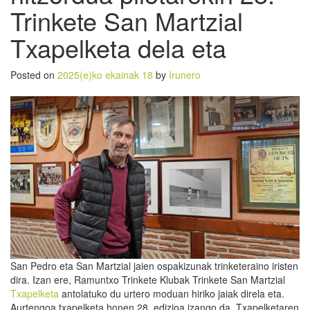
Trinkete San Martzial
Txapelketa dela eta
Posted on
2025(e)ko ekainak 18
by
Irunero
San Pedro eta San Martzial jaien ospakizunak trinketeraino iristen
dira. Izan ere, Ramuntxo Trinkete Klubak Trinkete San Martzial
Txapelketa
antolatuko du urtero moduan hiriko jaiak direla eta.
Aurtengoa txapelketa honen 28. edizioa izango da. Txapelketaren