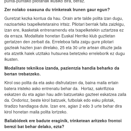
punta-puntako pilotariak ikusiko dira, beraz.
Zer nolako osasuna du trinketeak Irunen gaur egun?
Guretzat kezka kontua da hau. Orain arte talde polita izan dugu,
nazioarteko txapelketetaraino iritsiz. Pilotari berriak falta zaizkigu,
izan ere, ikasketak entrenamendu eta txapelketekin uztartzea ez
da erraza. Modalitate honetan Euskal Herriko klub guztietan
gertatzen den zerbait da. Erreleboa falta zaigu gure pilotari
gazteak hazten joan direlako, 25 eta 30 urte artean dituzte jada
eta atzetik haiek utzitako hutsunea betetzeko erreleborik ez dugu
ikusten.
Modalitate teknikoa izanda, pazientzia handia beharko da
bertan trebatzeko.
Kirol oso polita da eta asko disfrutatzen da, baina maila ertain
batera iristeko asko entrenatu behar da. Hortaz, sakrifizioa
eskatzen du eta agian hau adin batzuetako gazteei eskatzea zaila
da. Ondorioz, beste kirol batzuek, futbolak edo esku pilotak,
tiradizo handiagoa dute. Izan ere, agian 2 edo 3 urte behar dira
kirol honetan maila polita lortzeko.
Baliabideek ere badute eraginik, trinketean aritzeko frontoi
berezi bat behar delako, ezta?