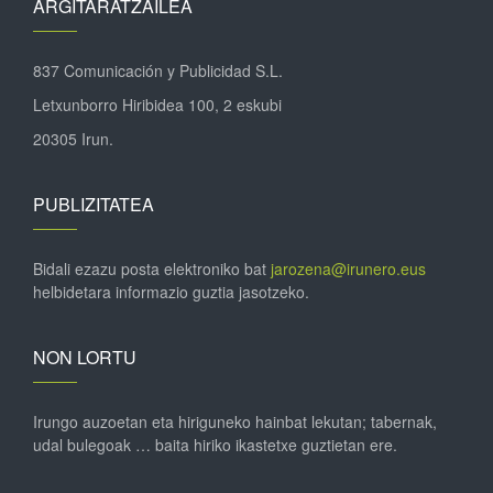
ARGITARATZAILEA
837 Comunicación y Publicidad S.L.
Letxunborro Hiribidea 100, 2 eskubi
20305 Irun.
PUBLIZITATEA
Bidali ezazu posta elektroniko bat
jarozena@irunero.eus
helbidetara informazio guztia jasotzeko.
NON LORTU
Irungo auzoetan eta hiriguneko hainbat lekutan; tabernak,
udal bulegoak … baita hiriko ikastetxe guztietan ere.