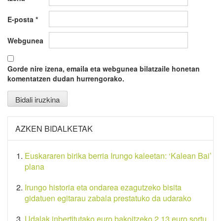
E-posta
*
Webgunea
Gorde nire izena, emaila eta webgunea bilatzaile honetan
komentatzen dudan hurrengorako.
AZKEN BIDALKETAK
Euskararen birika berria Irungo kaleetan: ‘Kalean Bai’
plana
Irungo historia eta ondarea ezagutzeko bisita
gidatuen egitarau zabala prestatuko da udarako
Udalak inbertitutako euro bakoitzeko 2,13 euro sortu