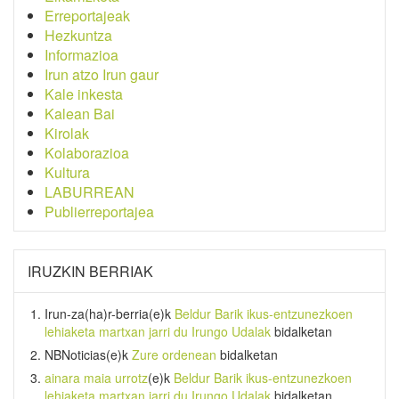
Erreportajeak
Hezkuntza
Informazioa
Irun atzo Irun gaur
Kale inkesta
Kalean Bai
Kirolak
Kolaborazioa
Kultura
LABURREAN
Publierreportajea
IRUZKIN BERRIAK
Irun-za(ha)r-berria
(e)k
Beldur Barik ikus-entzunezkoen
lehiaketa martxan jarri du Irungo Udalak
bidalketan
NBNoticias
(e)k
Zure ordenean
bidalketan
ainara maia urrotz
(e)k
Beldur Barik ikus-entzunezkoen
lehiaketa martxan jarri du Irungo Udalak
bidalketan