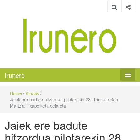
Irunero
Irungo euskarazko aldizkaria
Irunero
Home
/
Kirolak
/
Jaiek ere badute hitzordua pilotarekin 28. Trinkete San
Martzial Txapelketa dela eta
Jaiek ere badute
hitzordua pilotarekin 28.