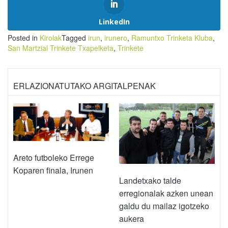
LinkedIn
Posted in
Kirolak
Tagged
irun
,
irunero
,
Ramuntxo Trinketa Kluba
,
San Martzial Trinkete Txapelketa
,
Trinkete
ERLAZIONATUTAKO ARGITALPENAK
Areto futboleko Errege
Koparen finala, Irunen
Landetxako talde
erregionalak azken unean
galdu du mailaz igotzeko
aukera