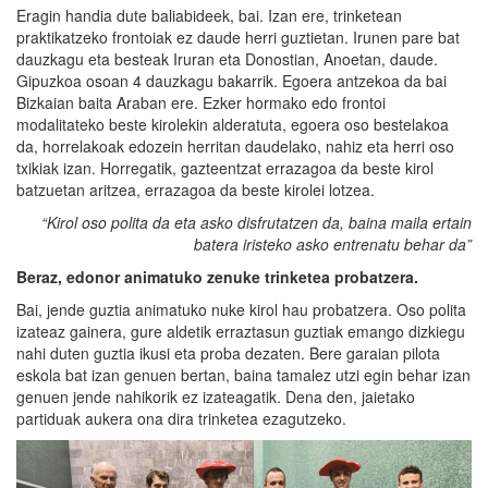
Eragin handia dute baliabideek, bai. Izan ere, trinketean
praktikatzeko frontoiak ez daude herri guztietan. Irunen pare bat
dauzkagu eta besteak Iruran eta Donostian, Anoetan, daude.
Gipuzkoa osoan 4 dauzkagu bakarrik. Egoera antzekoa da bai
Bizkaian baita Araban ere. Ezker hormako edo frontoi
modalitateko beste kirolekin alderatuta, egoera oso bestelakoa
da, horrelakoak edozein herritan daudelako, nahiz eta herri oso
txikiak izan. Horregatik, gazteentzat errazagoa da beste kirol
batzuetan aritzea, errazagoa da beste kirolei lotzea.
“Kirol oso polita da eta asko disfrutatzen da, baina maila ertain
batera iristeko asko entrenatu behar da”
Beraz, edonor animatuko zenuke trinketea probatzera.
Bai, jende guztia animatuko nuke kirol hau probatzera. Oso polita
izateaz gainera, gure aldetik erraztasun guztiak emango dizkiegu
nahi duten guztia ikusi eta proba dezaten. Bere garaian pilota
eskola bat izan genuen bertan, baina tamalez utzi egin behar izan
genuen jende nahikorik ez izateagatik. Dena den, jaietako
partiduak aukera ona dira trinketea ezagutzeko.