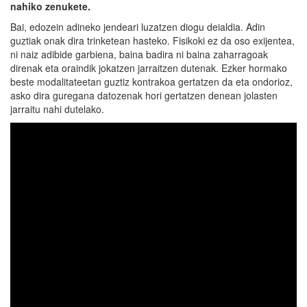
nahiko zenukete.
Bai, edozein adineko jendeari luzatzen diogu deialdia. Adin
guztiak onak dira trinketean hasteko. Fisikoki ez da oso exijentea,
ni naiz adibide garbiena, baina badira ni baina zaharragoak
direnak eta oraindik jokatzen jarraitzen dutenak. Ezker hormako
beste modalitateetan guztiz kontrakoa gertatzen da eta ondorioz,
asko dira guregana datozenak hori gertatzen denean jolasten
jarraitu nahi dutelako.