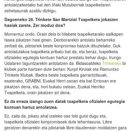
antolatzaileetako bat den Iñaki Mutuberriak txapelketaren
xehetasunak azaldu dizkigu.
Dagoeneko 28. Trinkete San Martzial Txapelketa jokatzen
hasiak zarete. Zer moduz doa?
Momentuz ondo. Orain dela bi hilabete txapelketarako sailkapen
fasea jokatzen hasi ginen. Denborarekin antolatu beharreko
zerbait da, pilotariek beste konpromiso batzuk dituztelako. Guk
antolatutakoa txapelketa pribatu bat da, eta beraz, txapelketa
ofizialeko egutegia kontuan hartuz prestatu behar dugu. Irungo
Udalaren laguntzarekin antolatzen da. Bidasoaldeko
Trinketeko
bi
klubek parte hartzen dute bertan: Kurpil Kirolak eta Ramuntxo
Trinkete Klubak. Badira beste txapelketa garrantzitsuak,
esaterako, GRABNI, Euskal Herri osoan eta bat Errioxan ere
jokatzen dena, eta, hori bukatu ostean, Euskal Herriko
Txapelketa, orain jokatzen ari dena.
Ez da erraza izango zuen datak txapelketa ofizialen egutegia
kontuan hartuz antolatzea.
Ez, zaila da, jokatu ahal izateko oso toki gutxi dugu eta,
txapelketa ofizialen konpromisoek dute lehentasuna. Libre
geratzen denarekin eta pilotariak libre daudenean moldatzen gara