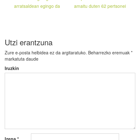
nabigatu
arratsaldean egingo da
amaitu duten 62 pertsonei
Utzi erantzuna
Zure e-posta helbidea ez da argitaratuko.
Beharrezko eremuak
*
markatuta daude
Iruzkin
Izena
*