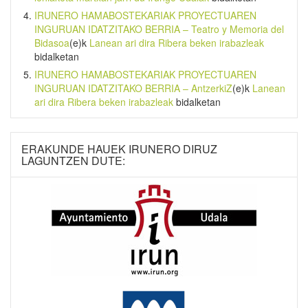
IRUNERO HAMABOSTEKARIAK PROYECTUAREN
INGURUAN IDATZITAKO BERRIA – Teatro y Memoria del
Bidasoa
(e)k
Lanean ari dira Ribera beken irabazleak
bidalketan
IRUNERO HAMABOSTEKARIAK PROYECTUAREN
INGURUAN IDATZITAKO BERRIA – AntzerkiZ
(e)k
Lanean
ari dira Ribera beken irabazleak
bidalketan
ERAKUNDE HAUEK IRUNERO DIRUZ
LAGUNTZEN DUTE: