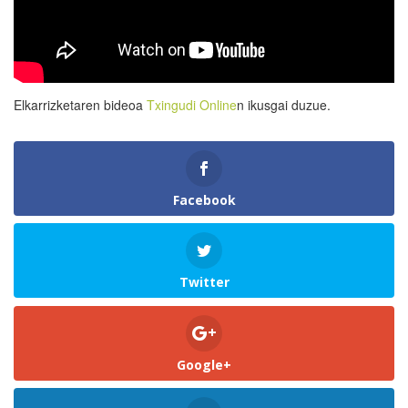
Elkarrizketaren bideoa
Txingudi Online
n ikusgai duzue.
Facebook
Twitter
Google+