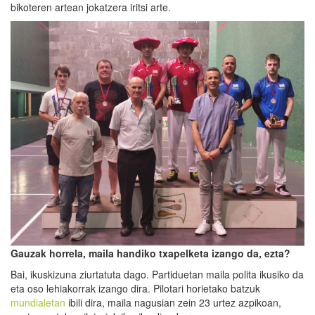
bikoteren artean jokatzera iritsi arte.
Gauzak horrela,
maila handiko txapelketa izango da, ezta?
Bai, ikuskizuna ziurtatuta dago. Partiduetan maila polita ikusiko da
eta oso lehiakorrak izango dira. Pilotari horietako batzuk
mundialetan
ibili dira, maila nagusian zein 23 urtez azpikoan,