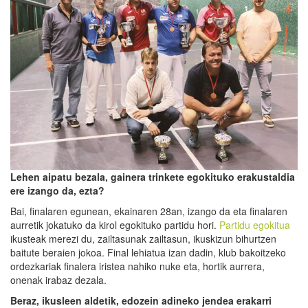
Lehen aipatu bezala, gainera trinkete egokituko erakustaldia
ere
izango da, ezta?
Bai, finalaren egunean, ekainaren 28an, izango da eta finalaren
aurretik jokatuko da kirol egokituko partidu hori.
Partidu egokitua
ikusteak merezi du, zailtasunak zailtasun, ikuskizun bihurtzen
baitute beraien jokoa. Final lehiatua izan dadin, klub bakoitzeko
ordezkariak finalera iristea nahiko nuke eta, hortik aurrera,
onenak irabaz dezala.
Beraz, ikusleen aldetik, edozein adineko jendea erakarri