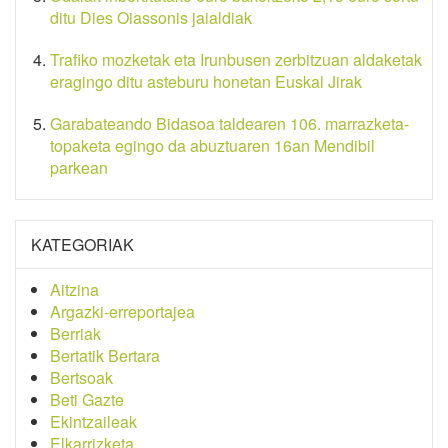
ditu Dies Oiassonis jaialdiak
Trafiko mozketak eta Irunbusen zerbitzuan aldaketak
eragingo ditu asteburu honetan Euskal Jirak
Garabateando Bidasoa taldearen 106. marrazketa-
topaketa egingo da abuztuaren 16an Mendibil
parkean
KATEGORIAK
Aitzina
Argazki-erreportajea
Berriak
Bertatik Bertara
Bertsoak
Beti Gazte
Ekintzaileak
Elkarrizketa