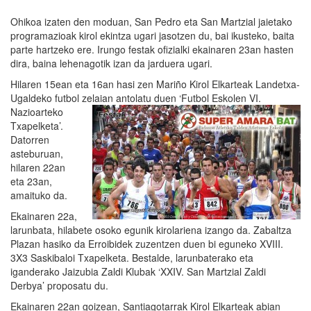
Ohikoa izaten den moduan, San Pedro eta San Martzial jaietako
programazioak kirol ekintza ugari jasotzen du, bai ikusteko, baita
parte hartzeko ere. Irungo festak ofizialki ekainaren 23an hasten
dira, baina lehenagotik izan da jarduera ugari.
Hilaren 15ean eta 16an hasi zen Mariño Kirol Elkarteak Landetxa-
Ugaldeko futbol zelaian antolatu
duen ‘Futbol Eskolen VI.
Nazioarteko
Txapelketa’.
Datorren
asteburuan,
hilaren 22an
eta 23an,
amaituko da.
Ekainaren 22a,
larunbata, hilabete osoko egunik kirolariena izango da. Zabaltza
Plazan hasiko da Erroibidek zuzentzen duen bi eguneko XVIII.
3X3 Saskibaloi Txapelketa. Bestalde, larunbaterako eta
iganderako Jaizubia Zaldi Klubak ‘XXIV. San Martzial Zaldi
Derbya’ proposatu du.
Ekainaren 22an goizean, Santiagotarrak Kirol Elkarteak abian