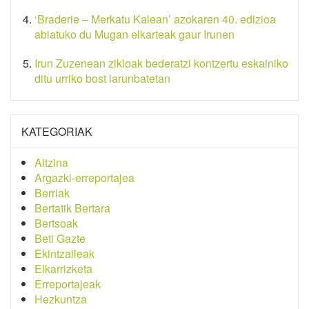
‘Braderie – Merkatu Kalean’ azokaren 40. edizioa
abiatuko du Mugan elkarteak gaur Irunen
Irun Zuzenean zikloak bederatzi kontzertu eskainiko
ditu urriko bost larunbatetan
KATEGORIAK
Aitzina
Argazki-erreportajea
Berriak
Bertatik Bertara
Bertsoak
Beti Gazte
Ekintzaileak
Elkarrizketa
Erreportajeak
Hezkuntza