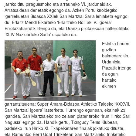
jarriko ditu piraguismoko eta arrauneko VI. jardunaldiak.
Arratsaldean denetatik egongo da. Azken Portu kiroldegiko
igerilekuetan Bidasoa XXIek San Martzial Saria lehiaketa egingo
du, Erlaitz Mendi Elkarteko ‘Erlaitzeko Roll Ski V. Igoera’
Errotazaharretik irtengo da, eta Uranzu pilotalekuan halterofiliako
‘XLIV Nazioarteko Saria’ ospatuko da.
Ekintza hauen
guztien
baimenarekin,
Urdanibia
Plazatik irtengo
da egun
hartako
ekimen
garrantzitsuena: Super Amara-Bidasoa Athletiko Taldeko ‘XXXVII.
San Martzial Igoera’ lasterketa. Hurrengo egunean, ekainak 23,
igandea, San Martzialeko tiro zelaian plater tiroko ‘Irun Hiriko Sari
Nagusia’ egingo da. Handik gertu, Txingudy Tenis Klubean,
padeleko Irun Hiriko XI. Txapelketaren finalak jokatuko dituzte,
eta Ramuntxo Berri Udal Trinketean San Martzialeko trinketeko