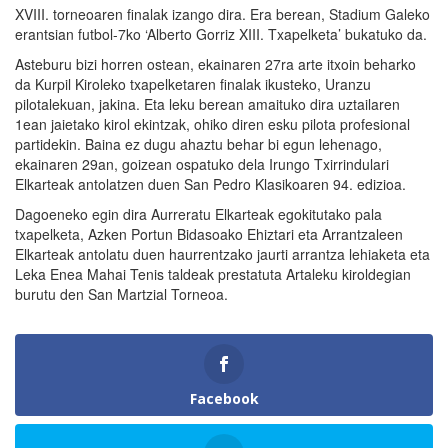
XVIII. torneoaren finalak izango dira. Era berean, Stadium Galeko
erantsian futbol-7ko ‘Alberto Gorriz XIII. Txapelketa’ bukatuko da.
Asteburu bizi horren ostean, ekainaren 27ra arte itxoin beharko
da Kurpil Kiroleko txapelketaren finalak ikusteko, Uranzu
pilotalekuan, jakina. Eta leku berean amaituko dira uztailaren
1ean jaietako kirol ekintzak, ohiko diren esku pilota profesional
partidekin. Baina ez dugu ahaztu behar bi egun lehenago,
ekainaren 29an, goizean ospatuko dela Irungo Txirrindulari
Elkarteak antolatzen duen San Pedro Klasikoaren 94. edizioa.
Dagoeneko egin dira Aurreratu Elkarteak egokitutako pala
txapelketa, Azken Portun Bidasoako Ehiztari eta Arrantzaleen
Elkarteak antolatu duen haurrentzako jaurti arrantza lehiaketa eta
Leka Enea Mahai Tenis taldeak prestatuta Artaleku kiroldegian
burutu den San Martzial Torneoa.
Facebook