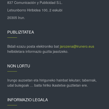
837 Comunicación y Publicidad S.L.
Letxunborro Hiribidea 100, 2 eskubi
20305 Irun.
PUBLIZITATEA
Bidali ezazu posta elektroniko bat
jarozena@irunero.eus
helbidetara informazio guztia jasotzeko.
NON LORTU
Irungo auzoetan eta hiriguneko hainbat lekutan; tabernak,
udal bulegoak … baita hiriko ikastetxe guztietan ere.
INFORMAZIO LEGALA