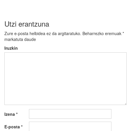
zehar
nabigatu
Utzi erantzuna
Zure e-posta helbidea ez da argitaratuko.
Beharrezko eremuak
*
markatuta daude
Iruzkin
Izena
*
E-posta
*