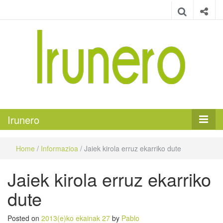
Irunero
Irungo euskarazko aldizkaria
Irunero
Home
/
Informazioa
/
Jaiek kirola erruz ekarriko dute
Jaiek kirola erruz ekarriko
dute
Posted on
2013(e)ko ekainak 27
by
Pablo