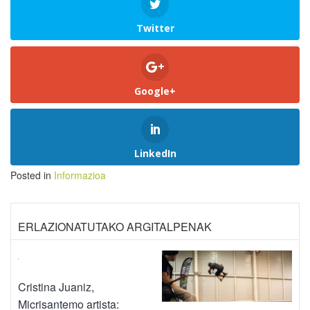
Twitter
Google+
LinkedIn
Posted in
Informazioa
ERLAZIONATUTAKO ARGITALPENAK
Cristina Juaniz,
Micrisantemo artista: