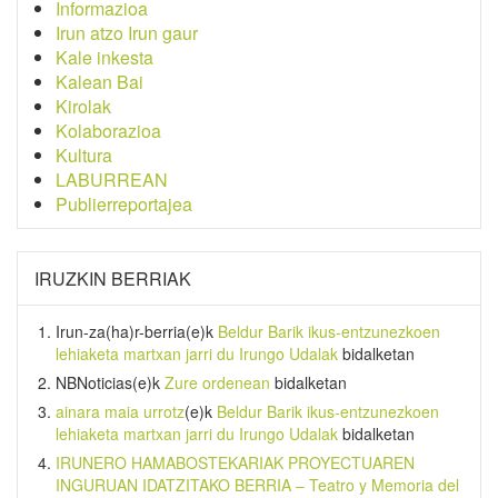
Informazioa
Irun atzo Irun gaur
Kale inkesta
Kalean Bai
Kirolak
Kolaborazioa
Kultura
LABURREAN
Publierreportajea
IRUZKIN BERRIAK
Irun-za(ha)r-berria
(e)k
Beldur Barik ikus-entzunezkoen
lehiaketa martxan jarri du Irungo Udalak
bidalketan
NBNoticias
(e)k
Zure ordenean
bidalketan
ainara maia urrotz
(e)k
Beldur Barik ikus-entzunezkoen
lehiaketa martxan jarri du Irungo Udalak
bidalketan
IRUNERO HAMABOSTEKARIAK PROYECTUAREN
INGURUAN IDATZITAKO BERRIA – Teatro y Memoria del