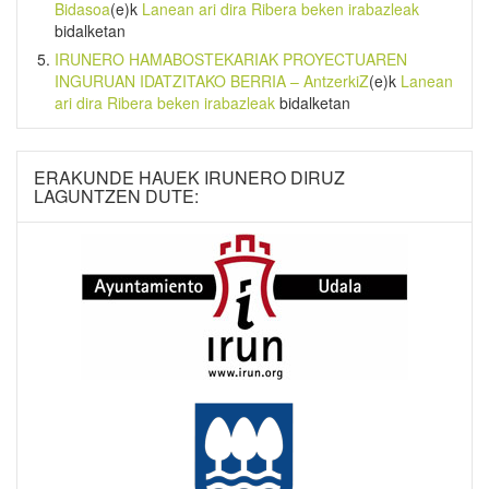
Bidasoa
(e)k
Lanean ari dira Ribera beken irabazleak
bidalketan
IRUNERO HAMABOSTEKARIAK PROYECTUAREN
INGURUAN IDATZITAKO BERRIA – AntzerkiZ
(e)k
Lanean
ari dira Ribera beken irabazleak
bidalketan
ERAKUNDE HAUEK IRUNERO DIRUZ
LAGUNTZEN DUTE: