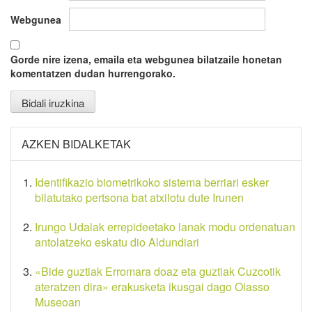
Webgunea
Gorde nire izena, emaila eta webgunea bilatzaile honetan
komentatzen dudan hurrengorako.
AZKEN BIDALKETAK
Identifikazio biometrikoko sistema berriari esker
bilatutako pertsona bat atxilotu dute Irunen
Irungo Udalak errepideetako lanak modu ordenatuan
antolatzeko eskatu dio Aldundiari
«Bide guztiak Erromara doaz eta guztiak Cuzcotik
ateratzen dira» erakusketa ikusgai dago Oiasso
Museoan