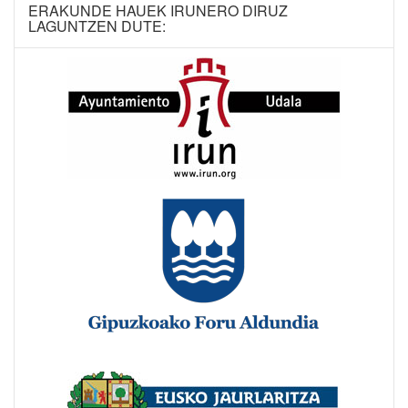
ERAKUNDE HAUEK IRUNERO DIRUZ
LAGUNTZEN DUTE: