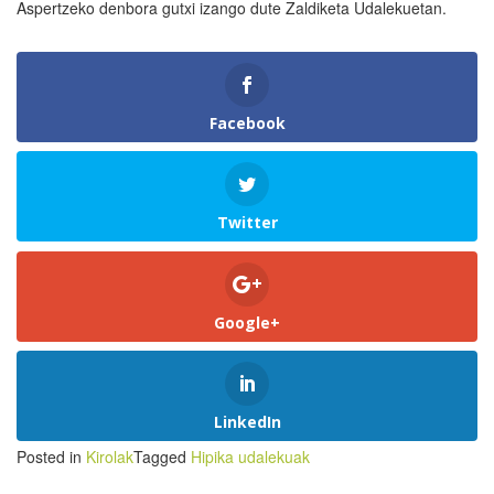
Aspertzeko denbora gutxi izango dute Zaldiketa Udalekuetan.
Facebook
Twitter
Google+
LinkedIn
Posted in
Kirolak
Tagged
Hipika udalekuak