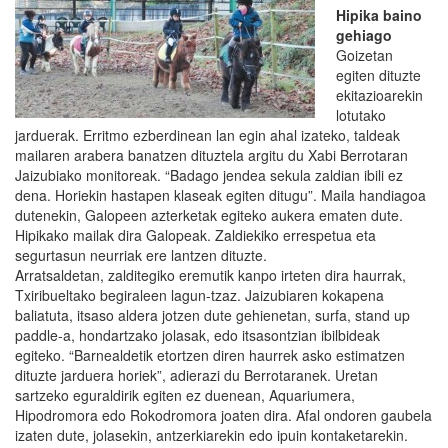
Hipika baino
gehiago
Goizetan
egiten dituzte
ekitazioarekin
lotutako
jarduerak. Erritmo ezberdinean lan egin ahal izateko, taldeak
mailaren arabera banatzen dituztela argitu du Xabi Berrotaran
Jaizubiako monitoreak. “Badago jendea sekula zaldian ibili ez
dena. Horiekin hastapen klaseak egiten ditugu”. Maila handiagoa
dutenekin, Galopeen azterketak egiteko aukera ematen dute.
Hipikako mailak dira Galopeak. Zaldiekiko errespetua eta
segurtasun neurriak ere lantzen dituzte.
Arratsaldetan, zalditegiko eremutik kanpo irteten dira haurrak,
Txiribueltako begiraleen lagun-tzaz. Jaizubiaren kokapena
baliatuta, itsaso aldera jotzen dute gehienetan, surfa, stand up
paddle-a, hondartzako jolasak, edo itsasontzian ibilbideak
egiteko. “Barnealdetik etortzen diren haurrek asko estimatzen
dituzte jarduera horiek”, adierazi du Berrotaranek. Uretan
sartzeko eguraldirik egiten ez duenean, Aquariumera,
Hipodromora edo Rokodromora joaten dira. Afal ondoren gaubela
izaten dute, jolasekin, antzerkiarekin edo ipuin kontaketarekin.