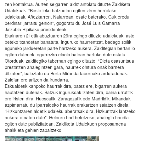
zen kontaktua. Aurten seigarren aldiz antolatu dituzte Zaldiketa
Udalekuak. “Beste leku batzuetan egiten ziren horrelako
udalekuak. Añezkarren, Nafarroan, esate baterako. Guk eredu
berdinari jarraitu genion”, gogoratu du José Luis Gamarra
Jaizubia Hipikako presidenteak.
Ekainaren 21etik abuztuaren 29ra egingo dituzte udalekuak, aste
beteko txandetan banatuta. Inguruko haurrentzat, badago soilik
eguneko jardueretan parte hartzeko aukera. Zalditegian bertan lo
egiten dutenek, egurrezko etxola batean hartuko dute ostatu.
Otorduak, zalditegiko tabernan egingo dituzte. “Dieta osasuntsua
prestatzen ahalegintzen gara, haurrek ohitura onak barnera
ditzaten”, baieztatu du Berta Miranda tabernako arduradunak.
Zaldian ere aritzen da irundarra.
Eskualdetik kanpoko haurrak dira, batez ere, bigarren aukera
hautatzen dutenak. Batzuk ingurukoak izaten dira, baina urrutitik
ere iristen dira: Huescatik, Zaragozatik edo Madrildik. Mirandak
azpimarratu du Iparraldeko haurrak erakartzen saiatzen direla:
“Hizkuntzaren aldetik udaleku aberatsak dira. Hizkuntzak lantzeko
aukera ematen dute”. Helburu hori betetzeko, ahalegin handia
egiten dute publizitatean, Zaldiketa Udalekuen proposamena
ahalik eta gehien zabaltzeko.