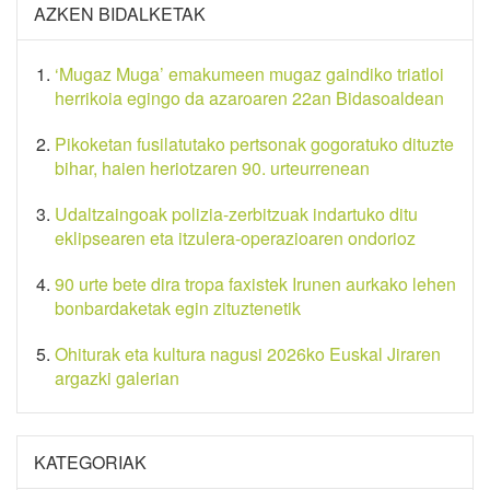
AZKEN BIDALKETAK
‘Mugaz Muga’ emakumeen mugaz gaindiko triatloi
herrikoia egingo da azaroaren 22an Bidasoaldean
Pikoketan fusilatutako pertsonak gogoratuko dituzte
bihar, haien heriotzaren 90. urteurrenean
Udaltzaingoak polizia-zerbitzuak indartuko ditu
eklipsearen eta itzulera-operazioaren ondorioz
90 urte bete dira tropa faxistek Irunen aurkako lehen
bonbardaketak egin zituztenetik
Ohiturak eta kultura nagusi 2026ko Euskal Jiraren
argazki galerian
KATEGORIAK