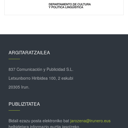
ARGITARATZAILEA
837 Comunicación y Publicidad S.L.
Letxunborro Hiribidea 100, 2 eskubi
20305 Irun.
PUBLIZITATEA
Bidali ezazu posta elektroniko bat
jarozena@irunero.eus
helbidetara informazio guztia jasotzeko.