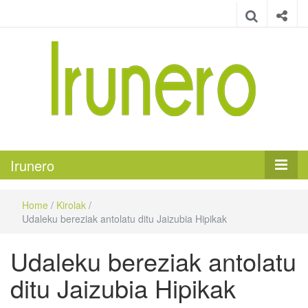
Irunero
Irungo euskarazko aldizkaria
Irunero
Home
/
Kirolak
/
Udaleku bereziak antolatu ditu Jaizubia Hipikak
Udaleku bereziak antolatu
ditu Jaizubia Hipikak