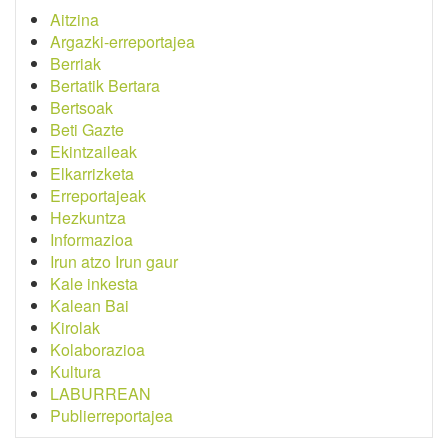
Aitzina
Argazki-erreportajea
Berriak
Bertatik Bertara
Bertsoak
Beti Gazte
Ekintzaileak
Elkarrizketa
Erreportajeak
Hezkuntza
Informazioa
Irun atzo Irun gaur
Kale inkesta
Kalean Bai
Kirolak
Kolaborazioa
Kultura
LABURREAN
Publierreportajea