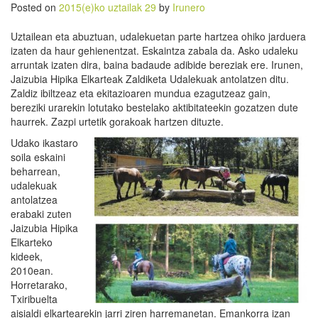
Posted on
2015(e)ko uztailak 29
by
Irunero
Uztailean eta abuztuan, udalekuetan parte hartzea ohiko jarduera
izaten da haur gehienentzat. Eskaintza zabala da. Asko udaleku
arruntak izaten dira, baina badaude adibide bereziak ere. Irunen,
Jaizubia Hipika Elkarteak Zaldiketa Udalekuak antolatzen ditu.
Zaldiz ibiltzeaz eta ekitazioaren mundua ezagutzeaz gain,
bereziki urarekin lotutako bestelako aktibitateekin gozatzen dute
haurrek. Zazpi urtetik gorakoak hartzen dituzte.
Udako ikastaro
soila eskaini
beharrean,
udalekuak
antolatzea
erabaki zuten
Jaizubia Hipika
Elkarteko
kideek,
2010ean.
Horretarako,
Txiribuelta
aisialdi elkartearekin jarri ziren harremanetan. Emankorra izan