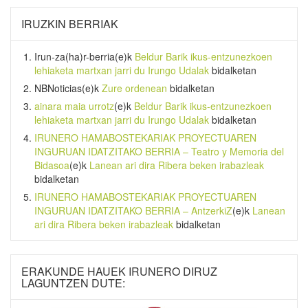
IRUZKIN BERRIAK
Irun-za(ha)r-berria
(e)k
Beldur Barik ikus-entzunezkoen
lehiaketa martxan jarri du Irungo Udalak
bidalketan
NBNoticias
(e)k
Zure ordenean
bidalketan
ainara maia urrotz
(e)k
Beldur Barik ikus-entzunezkoen
lehiaketa martxan jarri du Irungo Udalak
bidalketan
IRUNERO HAMABOSTEKARIAK PROYECTUAREN
INGURUAN IDATZITAKO BERRIA – Teatro y Memoria del
Bidasoa
(e)k
Lanean ari dira Ribera beken irabazleak
bidalketan
IRUNERO HAMABOSTEKARIAK PROYECTUAREN
INGURUAN IDATZITAKO BERRIA – AntzerkiZ
(e)k
Lanean
ari dira Ribera beken irabazleak
bidalketan
ERAKUNDE HAUEK IRUNERO DIRUZ
LAGUNTZEN DUTE: