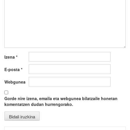
Izena
*
E-posta
*
Webgunea
Gorde nire izena, emaila eta webgunea bilatzaile honetan
komentatzen dudan hurrengorako.