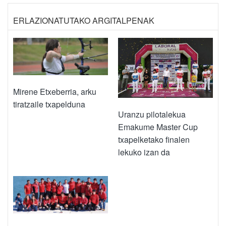
ERLAZIONATUTAKO ARGITALPENAK
Mirene Etxeberria, arku
tiratzaile txapelduna
Uranzu pilotalekua
Emakume Master Cup
txapelketako finalen
lekuko izan da