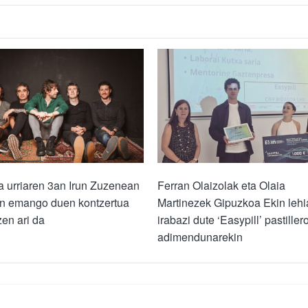
a urriaren 3an Irun Zuzenean
Ferran Olaizolak eta Olaia
an emango duen kontzertua
Martinezek Gipuzkoa Ekin lehi
zen ari da
irabazi dute ‘Easypill’ pastiller
adimendunarekin