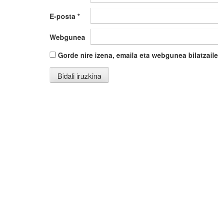
E-posta
*
Webgunea
Gorde nire izena, emaila eta webgunea bilatza