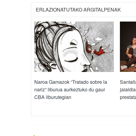
ERLAZIONATUTAKO ARGITALPENAK
Naroa Gamazok “Tratado sobre la
Santall
nariz” liburua aurkeztuko du gaur
jaialdi
CBA liburutegian
prestat