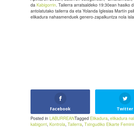
da
Kabigorrin
. Tailerra arratsaldeko 19:30ean hasiko 
antolatutako tailerra da eta Yolanda Iglesias Martín p
elikadura nahasmenduek genero-zapalkuntza nola isla
Facebook
Twitter
Posted in
LABURREAN
Tagged
Elikadura
,
elikadura 
kabigorri
,
Kontrola
,
Tailerra
,
Txingudiko Elkarte Femini