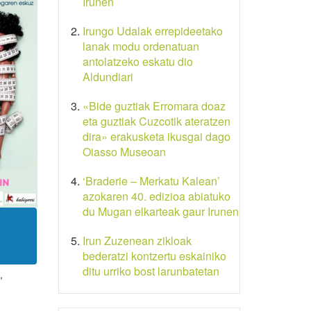
Irunen
Irungo Udalak errepideetako
lanak modu ordenatuan
antolatzeko eskatu dio
Aldundiari
«Bide guztiak Erromara doaz
eta guztiak Cuzcotik ateratzen
dira» erakusketa ikusgai dago
Oiasso Museoan
‘Braderie – Merkatu Kalean’
azokaren 40. edizioa abiatuko
du Mugan elkarteak gaur Irunen
Irun Zuzenean zikloak
bederatzi kontzertu eskainiko
ditu urriko bost larunbatetan
,