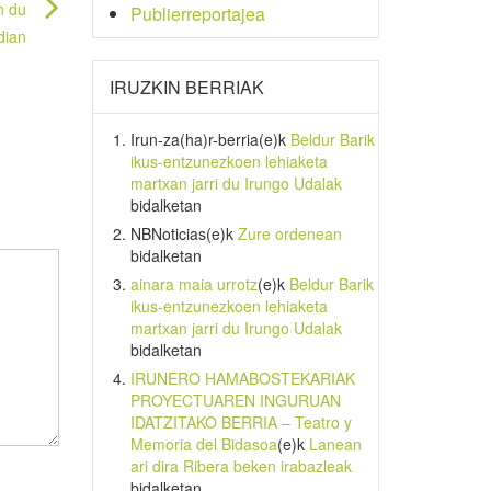
n du
Publierreportajea
dian
IRUZKIN BERRIAK
Irun-za(ha)r-berria
(e)k
Beldur Barik
ikus-entzunezkoen lehiaketa
martxan jarri du Irungo Udalak
bidalketan
NBNoticias
(e)k
Zure ordenean
bidalketan
ainara maia urrotz
(e)k
Beldur Barik
ikus-entzunezkoen lehiaketa
martxan jarri du Irungo Udalak
bidalketan
IRUNERO HAMABOSTEKARIAK
PROYECTUAREN INGURUAN
IDATZITAKO BERRIA – Teatro y
Memoria del Bidasoa
(e)k
Lanean
ari dira Ribera beken irabazleak
bidalketan