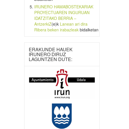
IRUNERO HAMABOSTEKARIAK
PROYECTUAREN INGURUAN
IDATZITAKO BERRIA –
AntzerkiZ
(e)k
Lanean ari dira
Ribera beken irabazleak
bidalketan
ERAKUNDE HAUEK
IRUNERO DIRUZ
LAGUNTZEN DUTE: