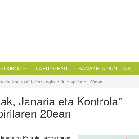
RTXIBOA
LABURREAN
BANAKETA PUNTUAK
 eta Kontrola” tailerra egingo dute apirilaren 20ean
k, Janaria eta Kontrola”
pirilaren 20ean
naria eta Kontrola” tailerra egingo