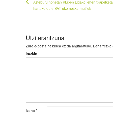
Bidalketetan
Asteburu honetan Kluben Ligako lehen txapelketa
zehar
hartuko dute BAT-eko neska-mutilek
nabigatu
Utzi erantzuna
Zure e-posta helbidea ez da argitaratuko.
Beharrezko
Iruzkin
Izena
*