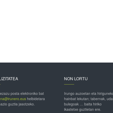
IZITATEA
NON LORTU
 ezazu posta elektroniko bat
Irungo auzoetan eta hirigunek
ena@irunero.eus
helbidetara
hainbat lekutan; tabernak, uda
azio guztia jasotzeko.
bulegoak … baita hiriko
ikastetxe guztietan ere.