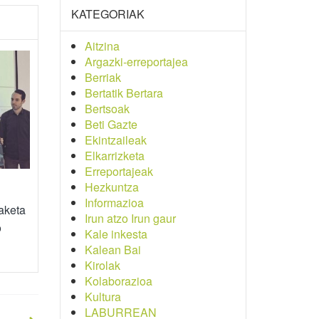
KATEGORIAK
Aitzina
Argazki-erreportajea
Berriak
Bertatik Bertara
Bertsoak
Beti Gazte
Ekintzaileak
Elkarrizketa
Erreportajeak
Hezkuntza
Informazioa
aketa
Irun atzo Irun gaur
o
Kale inkesta
Kalean Bai
Kirolak
Kolaborazioa
Kultura
LABURREAN