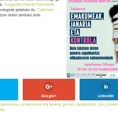
da.
Txingudiko Elkarte Feministak
sikologoak gidatuko du.
Tailerrean
tzen duten landuko dute.
Google+
LinkedIn
nahasmendua
,
emakumeak eta janaria
,
genero zapalkuntza
,
irun
,
irunero
sta