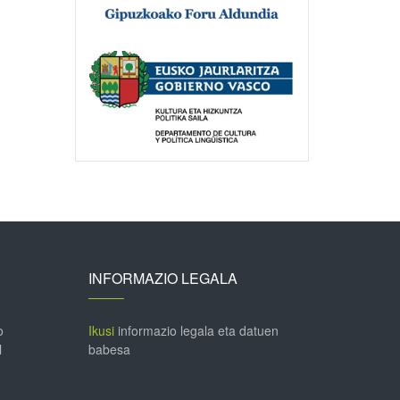
INFORMAZIO LEGALA
o
Ikusi
informazio legala eta datuen
l
babesa