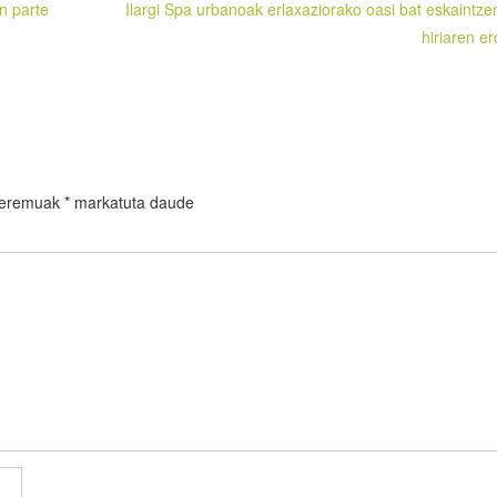
n parte
Ilargi Spa urbanoak erlaxaziorako oasi bat eskaintze
hiriaren er
 eremuak
*
markatuta daude