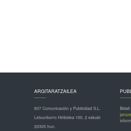
ARGITARATZAILEA
PUBL
837 Comunicación y Publicidad S.L.
Bidali
jaroz
Letxunborro Hiribidea 100, 2 eskubi
inform
20305 Irun.