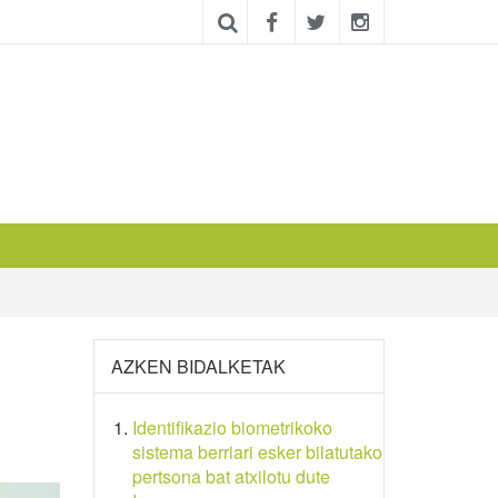
AZKEN BIDALKETAK
Identifikazio biometrikoko
sistema berriari esker bilatutako
pertsona bat atxilotu dute