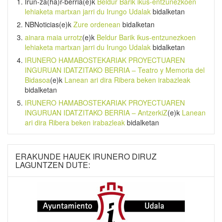
Irun-za(ha)r-berria
(e)k
Beldur Barik ikus-entzunezkoen
lehiaketa martxan jarri du Irungo Udalak
bidalketan
NBNoticias
(e)k
Zure ordenean
bidalketan
ainara maia urrotz
(e)k
Beldur Barik ikus-entzunezkoen
lehiaketa martxan jarri du Irungo Udalak
bidalketan
IRUNERO HAMABOSTEKARIAK PROYECTUAREN
INGURUAN IDATZITAKO BERRIA – Teatro y Memoria del
Bidasoa
(e)k
Lanean ari dira Ribera beken irabazleak
bidalketan
IRUNERO HAMABOSTEKARIAK PROYECTUAREN
INGURUAN IDATZITAKO BERRIA – AntzerkiZ
(e)k
Lanean
ari dira Ribera beken irabazleak
bidalketan
ERAKUNDE HAUEK IRUNERO DIRUZ
LAGUNTZEN DUTE: