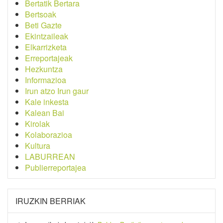
Bertatik Bertara
Bertsoak
Beti Gazte
Ekintzaileak
Elkarrizketa
Erreportajeak
Hezkuntza
Informazioa
Irun atzo Irun gaur
Kale inkesta
Kalean Bai
Kirolak
Kolaborazioa
Kultura
LABURREAN
Publierreportajea
IRUZKIN BERRIAK