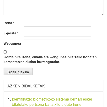
Izena
*
E-posta
*
Webgunea
Gorde nire izena, emaila eta webgunea bilatzaile honetan
komentatzen dudan hurrengorako.
AZKEN BIDALKETAK
Identifikazio biometrikoko sistema berriari esker
bilatutako pertsona bat atxilotu dute Irunen