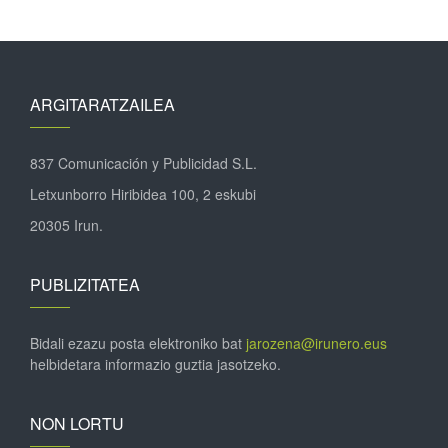
ARGITARATZAILEA
837 Comunicación y Publicidad S.L.
Letxunborro Hiribidea 100, 2 eskubi
20305 Irun.
PUBLIZITATEA
Bidali ezazu posta elektroniko bat
jarozena@irunero.eus
helbidetara informazio guztia jasotzeko.
NON LORTU