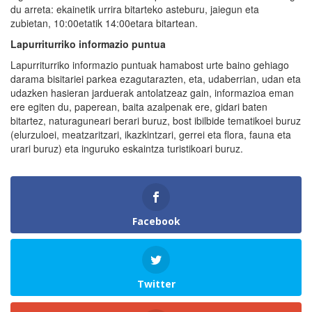
du arreta: ekainetik urrira bitarteko asteburu, jaiegun eta
zubietan, 10:00etatik 14:00etara bitartean.
Lapurriturriko informazio puntua
Lapurriturriko informazio puntuak hamabost urte baino gehiago
darama bisitariei parkea ezagutarazten, eta, udaberrian, udan eta
udazken hasieran jarduerak antolatzeaz gain, informazioa eman
ere egiten du, paperean, baita azalpenak ere, gidari baten
bitartez, naturaguneari berari buruz, bost ibilbide tematikoei buruz
(elurzuloei, meatzaritzari, ikazkintzari, gerrei eta flora, fauna eta
urari buruz) eta inguruko eskaintza turistikoari buruz.
Facebook
Twitter