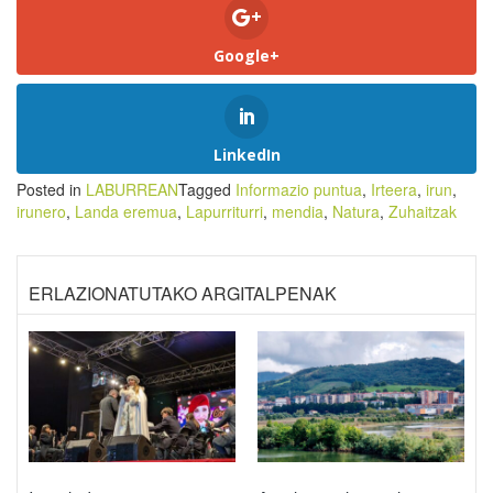
Google+
LinkedIn
Posted in
LABURREAN
Tagged
Informazio puntua
,
Irteera
,
irun
,
irunero
,
Landa eremua
,
Lapurriturri
,
mendia
,
Natura
,
Zuhaitzak
ERLAZIONATUTAKO ARGITALPENAK