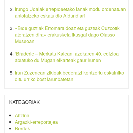
Irungo Udalak errepideetako lanak modu ordenatuan
antolatzeko eskatu dio Aldundiari
«Bide guztiak Erromara doaz eta guztiak Cuzcotik
ateratzen dira» erakusketa ikusgai dago Oiasso
Museoan
‘Braderie – Merkatu Kalean’ azokaren 40. edizioa
abiatuko du Mugan elkarteak gaur Irunen
Irun Zuzenean zikloak bederatzi kontzertu eskainiko
ditu urriko bost larunbatetan
KATEGORIAK
Aitzina
Argazki-erreportajea
Berriak