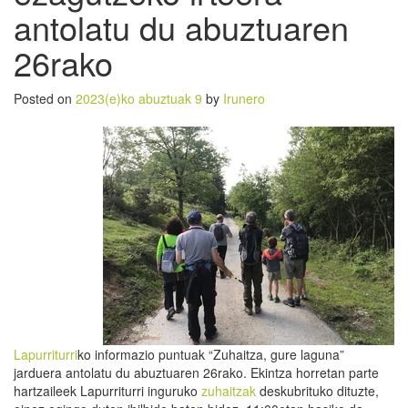
antolatu du abuztuaren
26rako
Posted on
2023(e)ko abuztuak 9
by
Irunero
Lapurriturri
ko informazio puntuak “Zuhaitza, gure laguna”
jarduera antolatu du abuztuaren 26rako. Ekintza horretan parte
hartzaileek Lapurriturri inguruko
zuhaitzak
deskubrituko dituzte,