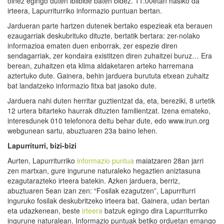
oinez egingo duten ibilbide baten bidez. 11:00etan hasiko da
irteera, Lapurriturriko informazio puntuan bertan.
Jardueran parte hartzen dutenek bertako espezieak eta berauen
ezaugarriak deskubrituko dituzte, bertatik bertara: zer-nolako
informazioa ematen duen enborrak, zer espezie diren
sendagarriak, zer kondaira existitzen diren zuhaitzei buruz… Era
berean, zuhaitzen eta klima aldaketaren arteko harremana
aztertuko dute. Gainera, behin jarduera burututa etxean zuhaitz
bat landatzeko informazio fitxa bat jasoko dute.
Jarduera nahi duten herritar guztientzat da, eta, bereziki, 8 urtetik
12 urtera bitarteko haurrak dituzten familientzat. Izena emateko,
interesdunek 010 telefonora deitu behar dute, edo www.irun.org
webgunean sartu, abuztuaren 23a baino lehen.
Lapurriturri, bizi-bizi
Aurten, Lapurriturriko
informazio puntua
maiatzaren 28an jarri
zen martxan, gure ingurune naturaleko hegaztien aniztasuna
ezagutarazteko irteera batekin. Azken jarduera, berriz,
abuztuaren 5ean izan zen: “Fosilak ezagutzen”, Lapurriturri
inguruko fosilak deskubritzeko irteera bat. Gainera, udan bertan
eta udazkenean, beste
irteera
batzuk egingo dira Lapurriturriko
ingurune naturalean. Informazio puntuak betiko orduetan emango