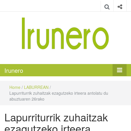
Irunero
Irungo euskarazko aldizkaria
Irunero
Home
/
LABURREAN
/
Lapurriturrik zuhaitzak ezagutzeko irteera antolatu du
abuztuaren 26rako
Lapurriturrik zuhaitzak
ezagutzeko irteera