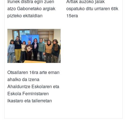
Irunek distira egin zuen
Artiak auzoko jaiak
atzo Gabonetako argiak
ospatuko ditu urriaren 6tik
pizteko ekitaldian
15era
Otsailaren 16ra arte eman
ahalko da izena
Ahalduntze Eskolaren eta
Eskola Feministaren
ikastaro eta tailerretan