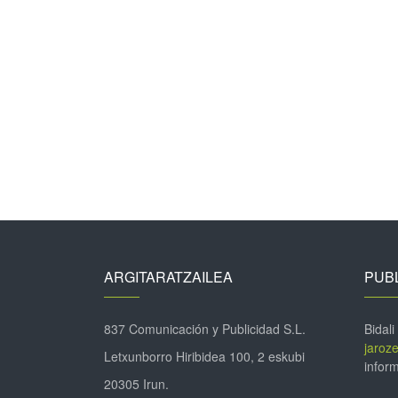
ARGITARATZAILEA
PUBL
837 Comunicación y Publicidad S.L.
Bidali
jaroz
Letxunborro Hiribidea 100, 2 eskubi
inform
20305 Irun.