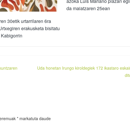
azoka Luis Mariano plazan eg
da maiatzaren 25ean
en 30etik urtarrilaren 6ra
rtxegiren erakusketa bisitatu
 Kabigorrin
ikuntzaren
Uda honetan Irungo kiroldegiek 172 ikastaro eskai
dit
 eremuak
*
markatuta daude