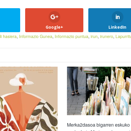
Google+
LinkedIn
i hasiera
,
Informazio Gunea
,
Informazio puntua
,
irun
,
irunero
,
Lapurritu
Merka2dasoa bigarren eskuko