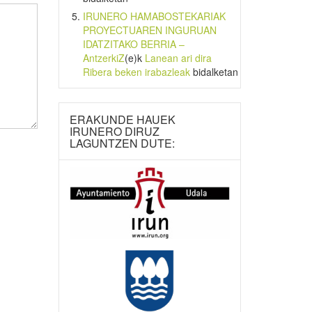
IRUNERO HAMABOSTEKARIAK
PROYECTUAREN INGURUAN
IDATZITAKO BERRIA –
AntzerkiZ
(e)k
Lanean ari dira
Ribera beken irabazleak
bidalketan
ERAKUNDE HAUEK
IRUNERO DIRUZ
LAGUNTZEN DUTE: