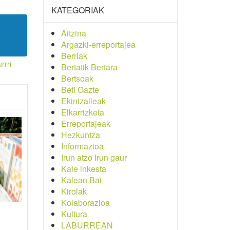
KATEGORIAK
Aitzina
Argazki-erreportajea
Berriak
rrri
Bertatik Bertara
Bertsoak
Beti Gazte
Ekintzaileak
Elkarrizketa
Erreportajeak
Hezkuntza
Informazioa
Irun atzo Irun gaur
Kale inkesta
Kalean Bai
Kirolak
Kolaborazioa
Kultura
LABURREAN