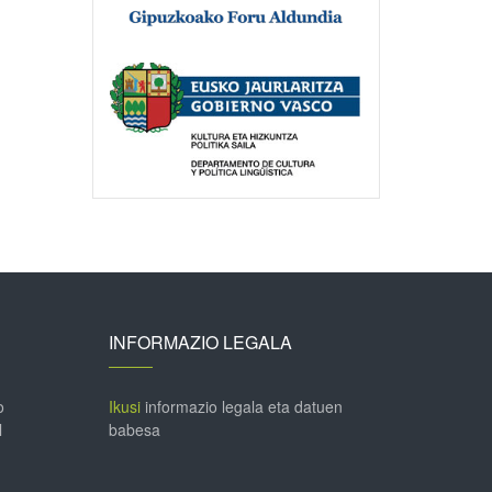
INFORMAZIO LEGALA
o
Ikusi
informazio legala eta datuen
l
babesa