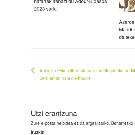
nafarrak irabazi du Adour-Bidasoa
2023 saria
Azaroar
Maddi U
daiteke
Bidalketetan
Irulegiko Eskua liburuak aurrekaririk gabeko aurk
zehar
berri eman nahi die haurrei
nabigatu
Utzi erantzuna
Zure e-posta helbidea ez da argitaratuko.
Beharrezko
Iruzkin