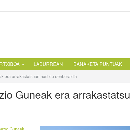
RTXIBOA
LABURREAN
BANAKETA PUNTUAK
ak era arrakastatsuan hasi du denboraldia
azio Guneak era arrakastats
rmazio Guneak