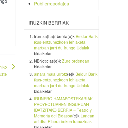
ingo
Publierreportajea
IRUZKIN BERRIAK
Irun-za(ha)r-berria
(e)k
Beldur Barik
ikus-entzunezkoen lehiaketa
martxan jarri du Irungo Udalak
bidalketan
NBNoticias
(e)k
Zure ordenean
bidalketan
niko
uzte
ainara maia urrotz
(e)k
Beldur Barik
ikus-entzunezkoen lehiaketa
martxan jarri du Irungo Udalak
bidalketan
IRUNERO HAMABOSTEKARIAK
PROYECTUAREN INGURUAN
IDATZITAKO BERRIA – Teatro y
Memoria del Bidasoa
(e)k
Lanean
ari dira Ribera beken irabazleak
bidalketan