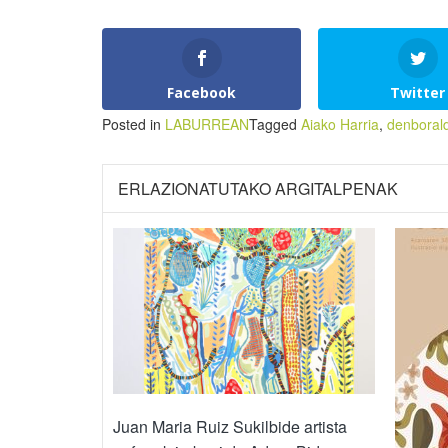
Facebook
Twitter
Posted in
LABURREAN
Tagged
Aiako Harria
,
denborald
ERLAZIONATUTAKO ARGITALPENAK
Juan Maria Ruiz Sukilbide artista