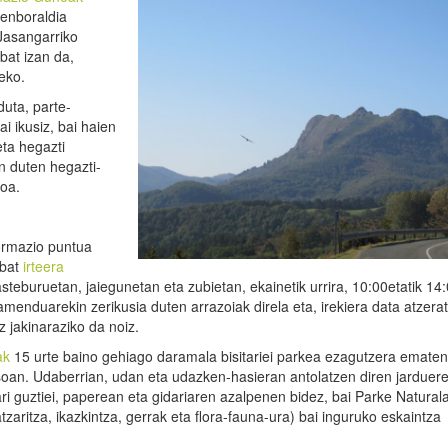
Denboraldia
 Jasangarriko
 bat izan da,
eko.
uta, parte-
ai ikusiz, bai haien
eta hegazti
en duten hegazti-
moa.
ormazio puntua
nbat
irteera
teburuetan, jaiegunetan eta zubietan, ekainetik urrira, 10:00etatik 14
menduarekin zerikusia duten arrazoiak direla eta, irekiera data atzera
z jakinaraziko da noiz.
ak
15 urte baino gehiago daramala bisitariei parkea ezagutzera ematen,
osoan. Udaberrian, udan eta udazken-hasieran antolatzen diren jarduere
i guztiei, paperean eta gidariaren azalpenen bidez, bai Parke Naturala
tzaritza, ikazkintza, gerrak eta flora-fauna-ura) bai inguruko eskaintza