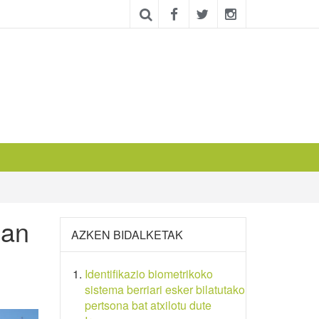
uan
AZKEN BIDALKETAK
Identifikazio biometrikoko
sistema berriari esker bilatutako
pertsona bat atxilotu dute