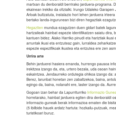
martxan du denboraldi berrirako jarduera-programa. 
ekainean irekiko da ofizialki. Irungo Udaleko Garapen
Arloak bultzatuta, instalazio hori lehen jarduera irteera
bertako landa-ingurunean bizi diren hegaztiak ezagutz
Hegaztien
mundua ezagutzen duen gidari batek lagund
hartzaileak hainbat espezie identifikatzen saiatu dira, b
kantuen bidez. Aiako Harriko pinudi eta hariztiak ikusi 
arruntak ikusi eta entzuteaz gain, lurraldea zeharkatz
espezie espezifikoak ikustea eta entzutea ere zen as
Urrira arte
Behin jarduerei hasiera emanda, hurrengo pausoa inf
irekitzea izango da, eta, urtero bezala, uda osoan hai
eskaintzea. Jendaurreko ordutegia ohikoa izango da: as
Berez, larunbat honetan zen zabaltzekoa, baina, antola
egingo da, baina, nolanahi ere, laster izango da. Aurre
Gogoan izan behar da Lapurriturriko
Informazio Gune
horretarako, hainbat jarduera egiten dira denboraldi 
informazio-guneak berak informazioa ematen die bisitar
(5 ibilbide hauek ardatz hartuta: hozkailu-putzuak, mea
turistikoari buruz.