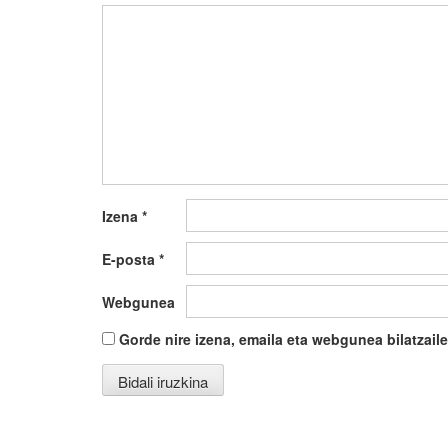
Izena
*
E-posta
*
Webgunea
Gorde nire izena, emaila eta webgunea bilatza