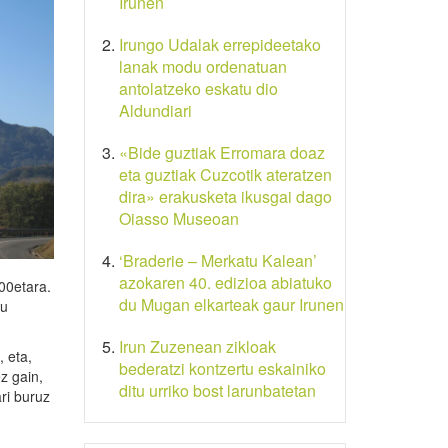
Irunen
Irungo Udalak errepideetako
lanak modu ordenatuan
antolatzeko eskatu dio
Aldundiari
«Bide guztiak Erromara doaz
eta guztiak Cuzcotik ateratzen
dira» erakusketa ikusgai dago
Oiasso Museoan
‘Braderie – Merkatu Kalean’
azokaren 40. edizioa abiatuko
:00etara.
du Mugan elkarteak gaur Irunen
tu
Irun Zuzenean zikloak
 eta,
bederatzi kontzertu eskainiko
z gain,
ditu urriko bost larunbatetan
ri buruz