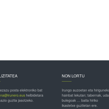
IZITATEA
NON LORTU
 ezazu posta elektroniko bat
Irungo auzoetan eta hirigunek
ena@irunero.eus
helbidetara
hainbat lekutan; tabernak, uda
azio guztia jasotzeko.
bulegoak … baita hiriko
ikastetxe guztietan ere.