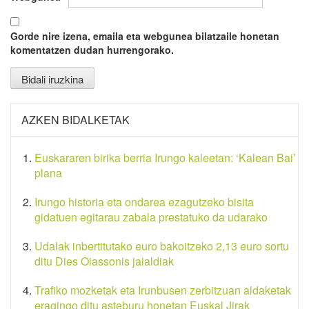
Gorde nire izena, emaila eta webgunea bilatzaile honetan
komentatzen dudan hurrengorako.
AZKEN BIDALKETAK
Euskararen birika berria Irungo kaleetan: ‘Kalean Bai’
plana
Irungo historia eta ondarea ezagutzeko bisita
gidatuen egitarau zabala prestatuko da udarako
Udalak inbertitutako euro bakoitzeko 2,13 euro sortu
ditu Dies Oiassonis jaialdiak
Trafiko mozketak eta Irunbusen zerbitzuan aldaketak
eragingo ditu asteburu honetan Euskal Jirak