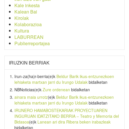
Kale inkesta
Kalean Bai
Kirolak
Kolaborazioa
Kultura
LABURREAN
Publierreportajea
IRUZKIN BERRIAK
Irun-za(ha)r-berria
(e)k
Beldur Barik ikus-entzunezkoen
lehiaketa martxan jarri du Irungo Udalak
bidalketan
NBNoticias
(e)k
Zure ordenean
bidalketan
ainara maia urrotz
(e)k
Beldur Barik ikus-entzunezkoen
lehiaketa martxan jarri du Irungo Udalak
bidalketan
IRUNERO HAMABOSTEKARIAK PROYECTUAREN
INGURUAN IDATZITAKO BERRIA – Teatro y Memoria del
Bidasoa
(e)k
Lanean ari dira Ribera beken irabazleak
bidalketan