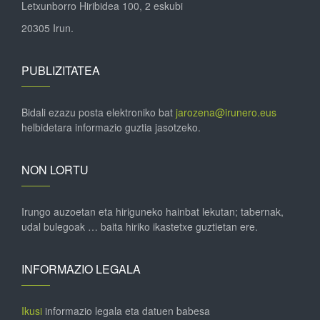
Letxunborro Hiribidea 100, 2 eskubi
20305 Irun.
PUBLIZITATEA
Bidali ezazu posta elektroniko bat
jarozena@irunero.eus
helbidetara informazio guztia jasotzeko.
NON LORTU
Irungo auzoetan eta hiriguneko hainbat lekutan; tabernak,
udal bulegoak … baita hiriko ikastetxe guztietan ere.
INFORMAZIO LEGALA
Ikusi
informazio legala eta datuen babesa