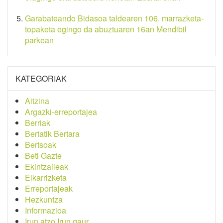
Garabateando Bidasoa taldearen 106. marrazketa-
topaketa egingo da abuztuaren 16an Mendibil
parkean
KATEGORIAK
Aitzina
Argazki-erreportajea
Berriak
Bertatik Bertara
Bertsoak
Beti Gazte
Ekintzaileak
Elkarrizketa
Erreportajeak
Hezkuntza
Informazioa
Irun atzo Irun gaur