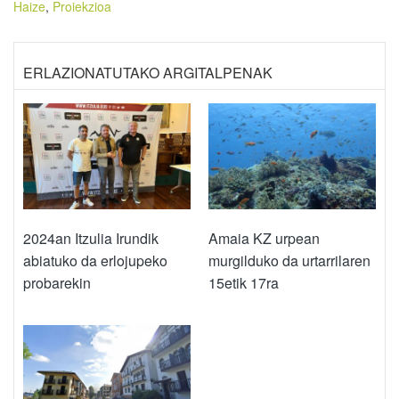
Haize
,
Proiekzioa
ERLAZIONATUTAKO ARGITALPENAK
2024an Itzulia Irundik
Amaia KZ urpean
abiatuko da erlojupeko
murgilduko da urtarrilaren
probarekin
15etik 17ra