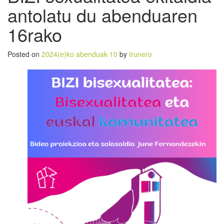
antolatu du abenduaren
16rako
Posted on
2024(e)ko abenduak 10
by
Irunero