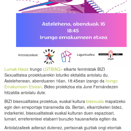
Lumak Haize
Irungo
LGTBIAQ+
elkarte feministak BIZI
Sexualitatea proiektuarekin loturiko ekitaldia antolatu du.
Astelehenean, abenduaren 16an, 18:45ean izango da
Irungo
Emakumeen Etxean
. Bideo proiekzioa eta June Fernándezen
hitzaldia antolatu dute.
BIZI bisexualitatea proiektua, euskal kultura
bisexuala
mapatzeko
egin den erreportaje transmedia da. Bertan, elkarrizketen bidez,
indarkeriei, bisexualitateak euskal kulturan duen espazioari,
lumari, erreferenteei etabarri buruzko hausnarketa egiten da.
Antolatzaileek adierazi dutenez, pertsonak guztiak ongi etorriak