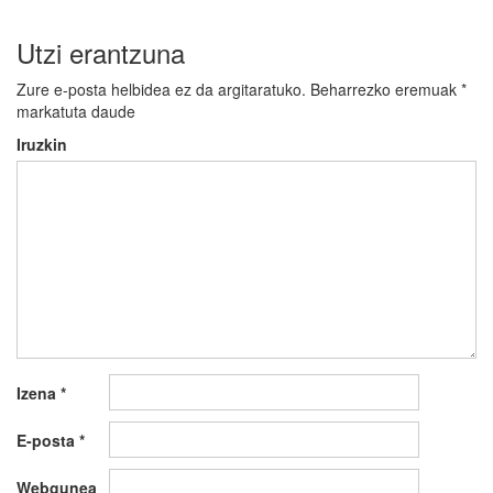
Utzi erantzuna
Zure e-posta helbidea ez da argitaratuko.
Beharrezko eremuak
*
markatuta daude
Iruzkin
Izena
*
E-posta
*
Webgunea