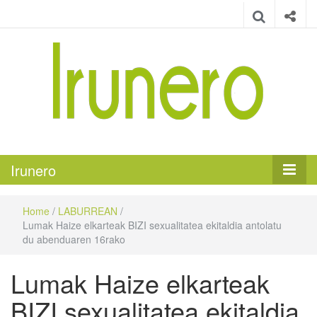
Irunero
Irungo euskarazko aldizkaria
Irunero
Home
/
LABURREAN
/
Lumak Haize elkarteak BIZI sexualitatea ekitaldia antolatu
du abenduaren 16rako
Lumak Haize elkarteak
BIZI sexualitatea ekitaldia