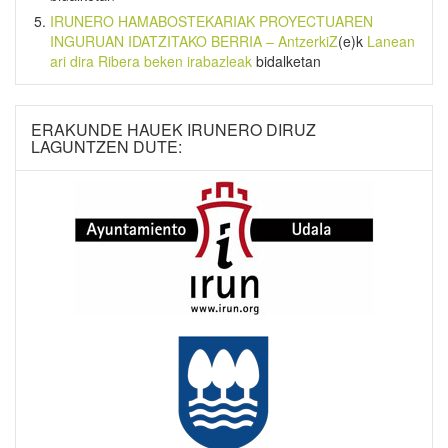
IRUNERO HAMABOSTEKARIAK PROYECTUAREN
INGURUAN IDATZITAKO BERRIA – AntzerkiZ
(e)k
Lanean
ari dira Ribera beken irabazleak
bidalketan
ERAKUNDE HAUEK IRUNERO DIRUZ
LAGUNTZEN DUTE: