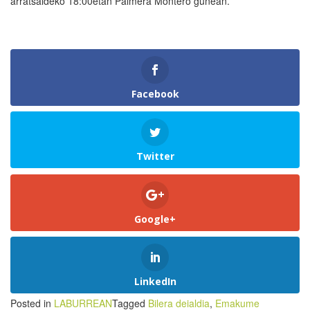
arratsaldeko 18:00etan Palmera Montero gunean.
Facebook
Twitter
Google+
LinkedIn
Posted in
LABURREAN
Tagged
Bilera deialdia
,
Emakume