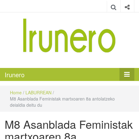
Irunero
Irungo euskarazko aldizkaria
Irunero
Home
/
LABURREAN
/
M8 Asanblada Feministak martxoaren 8a antolatzeko
deialdia deitu du
M8 Asanblada Feministak
martxoaren 8a