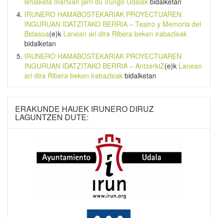
lehiaketa martxan jarri du Irungo Udalak
bidalketan
IRUNERO HAMABOSTEKARIAK PROYECTUAREN
INGURUAN IDATZITAKO BERRIA – Teatro y Memoria del
Bidasoa
(e)k
Lanean ari dira Ribera beken irabazleak
bidalketan
IRUNERO HAMABOSTEKARIAK PROYECTUAREN
INGURUAN IDATZITAKO BERRIA – AntzerkiZ
(e)k
Lanean
ari dira Ribera beken irabazleak
bidalketan
ERAKUNDE HAUEK IRUNERO DIRUZ
LAGUNTZEN DUTE: