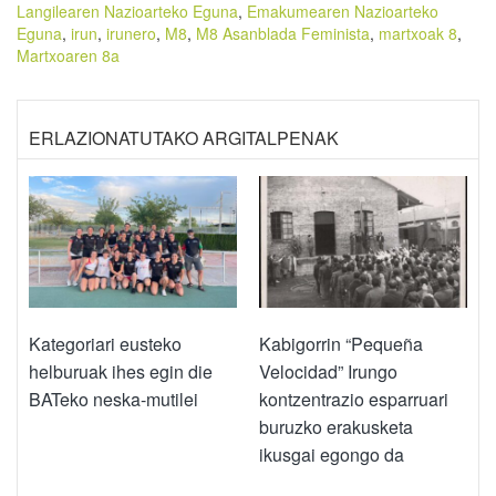
Langilearen Nazioarteko Eguna
,
Emakumearen Nazioarteko
Eguna
,
irun
,
irunero
,
M8
,
M8 Asanblada Feminista
,
martxoak 8
,
Martxoaren 8a
ERLAZIONATUTAKO ARGITALPENAK
Kategoriari eusteko
Kabigorrin “Pequeña
helburuak ihes egin die
Velocidad” Irungo
BATeko neska-mutilei
kontzentrazio esparruari
buruzko erakusketa
ikusgai egongo da