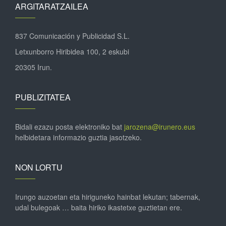
ARGITARATZAILEA
837 Comunicación y Publicidad S.L.
Letxunborro Hiribidea 100, 2 eskubi
20305 Irun.
PUBLIZITATEA
Bidali ezazu posta elektroniko bat
jarozena@irunero.eus
helbidetara informazio guztia jasotzeko.
NON LORTU
Irungo auzoetan eta hiriguneko hainbat lekutan; tabernak,
udal bulegoak … baita hiriko ikastetxe guztietan ere.