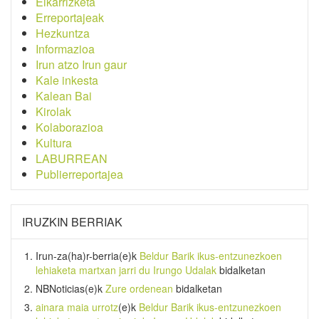
Elkarrizketa
Erreportajeak
Hezkuntza
Informazioa
Irun atzo Irun gaur
Kale inkesta
Kalean Bai
Kirolak
Kolaborazioa
Kultura
LABURREAN
Publierreportajea
IRUZKIN BERRIAK
Irun-za(ha)r-berria
(e)k
Beldur Barik ikus-entzunezkoen
lehiaketa martxan jarri du Irungo Udalak
bidalketan
NBNoticias
(e)k
Zure ordenean
bidalketan
ainara maia urrotz
(e)k
Beldur Barik ikus-entzunezkoen