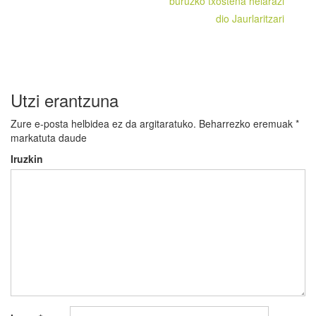
buruzko txostena helarazi
dio Jaurlaritzari
Utzi erantzuna
Zure e-posta helbidea ez da argitaratuko.
Beharrezko eremuak
*
markatuta daude
Iruzkin