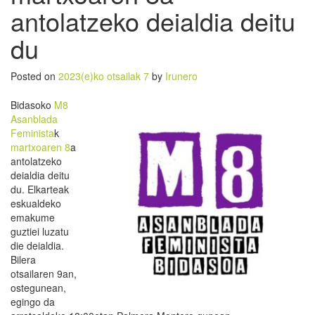
antolatzeko deialdia deitu
du
Posted on
2023(e)ko otsailak 7
by
Irunero
Bidasoko
M8
Asanblada
Feminista
k
martxoaren 8
a
antolatzeko
deialdia deitu
du. Elkarteak
eskualdeko
emakume
guztiei luzatu
die deialdia.
Bilera
otsailaren 9an,
ostegunean,
egingo da