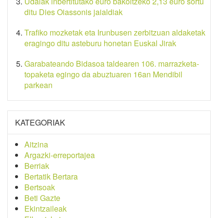
Udalak inbertitutako euro bakoitzeko 2,13 euro sortu
ditu Dies Oiassonis jaialdiak
Trafiko mozketak eta Irunbusen zerbitzuan aldaketak
eragingo ditu asteburu honetan Euskal Jirak
Garabateando Bidasoa taldearen 106. marrazketa-
topaketa egingo da abuztuaren 16an Mendibil
parkean
KATEGORIAK
Aitzina
Argazki-erreportajea
Berriak
Bertatik Bertara
Bertsoak
Beti Gazte
Ekintzaileak