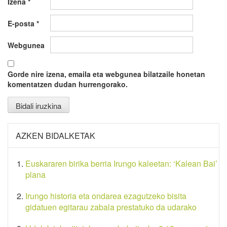
Izena
*
E-posta
*
Webgunea
Gorde nire izena, emaila eta webgunea bilatzaile honetan
komentatzen dudan hurrengorako.
AZKEN BIDALKETAK
Euskararen birika berria Irungo kaleetan: ‘Kalean Bai’
plana
Irungo historia eta ondarea ezagutzeko bisita
gidatuen egitarau zabala prestatuko da udarako