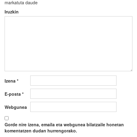
markatuta daude
Iruzkin
Izena
*
E-posta
*
Webgunea
Gorde nire izena, emaila eta webgunea bilatzaile honetan
komentatzen dudan hurrengorako.