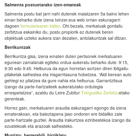
Salmenta postuetarako
i
zen-ematea
k
Salmenta postu bat jarri nahi dutenek maiatzaren 5a baino lehen
eman beharko dute izena txinzer.eus web orrian eskuragarri
dagoen
formularioaren bidez
. Ohi bezala, merkatuak gordailu
zerbitzua eskainiko du, postu propiorik ez dutenek beren
objektuak uzteko aukera izan dezaten, antolakuntzak sal ditzan.
Berrikuntza
k
Berrikuntza gisa, izena ematen duten pertsonek merkatuaren
egunean zamalanak egiteko ordua aukeratu beharko dute: 9:15,
9:30 edo 9:45. Helburua da egun horretan sortzen diren ibilgailu-
pilaketak saihestea eta irisgarritasuna hobetzea. “Aldi berean auto
gehiegi ez pilatzea da gure nahia eta helburua. Garrantzitsua
izango da parte-hartzaileek aukeratutako ordutegia
errespetatzea”, azaldu du Leire Zubitur
Txingudiko Zerbitzu
etako
gerenteak.
Horrez gain, merkatuaren araudia eskuragarri egongo da izena
ematerakoan, eta baieztapena jaso ondoren ere bidaliko zaie
parte-hartzaile guztiei. Araudia irakurtzea ezinbestekoa izango da
ezustekoak eta arazoak saihesteko.
Murriztu, berrerabili, birziklatu