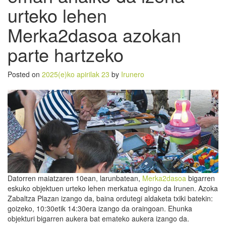
urteko lehen
Merka2dasoa azokan
parte hartzeko
Posted on
2025(e)ko apirilak 23
by
Irunero
Datorren maiatzaren 10ean, larunbatean,
Merka2dasoa
bigarren
eskuko objektuen urteko lehen merkatua egingo da Irunen. Azoka
Zabaltza Plazan izango da, baina ordutegi aldaketa txiki batekin:
goizeko, 10:30etik 14:30era izango da oraingoan. Ehunka
objekturi bigarren aukera bat emateko aukera izango da.