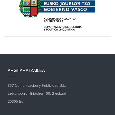
ARGITARATZAILEA
837 Comunicación y Publicidad S.L.
Letxunborro Hiribidea 100, 2 eskubi
20305 Irun.