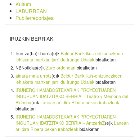
Kultura
LABURREAN
Publierreportajea
IRUZKIN BERRIAK
Irun-za(ha)r-berria
(e)k
Beldur Barik ikus-entzunezkoen
lehiaketa martxan jarri du Irungo Udalak
bidalketan
NBNoticias
(e)k
Zure ordenean
bidalketan
ainara maia urrotz
(e)k
Beldur Barik ikus-entzunezkoen
lehiaketa martxan jarri du Irungo Udalak
bidalketan
IRUNERO HAMABOSTEKARIAK PROYECTUAREN
INGURUAN IDATZITAKO BERRIA – Teatro y Memoria del
Bidasoa
(e)k
Lanean ari dira Ribera beken irabazleak
bidalketan
IRUNERO HAMABOSTEKARIAK PROYECTUAREN
INGURUAN IDATZITAKO BERRIA – AntzerkiZ
(e)k
Lanean
ari dira Ribera beken irabazleak
bidalketan