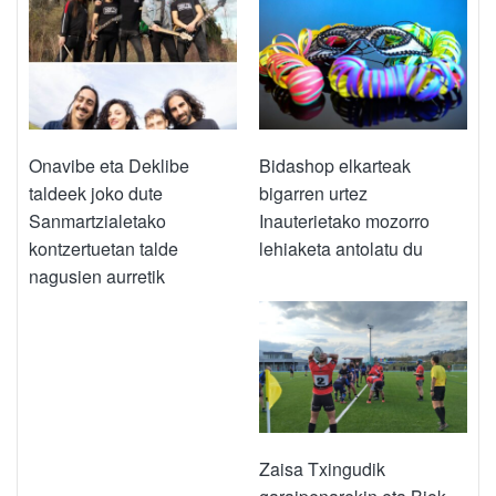
Onavibe eta Deklibe
Bidashop elkarteak
taldeek joko dute
bigarren urtez
Sanmartzialetako
Inauterietako mozorro
kontzertuetan talde
lehiaketa antolatu du
nagusien aurretik
Zaisa Txingudik