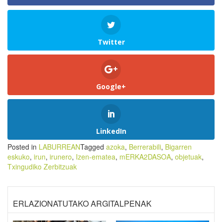
Twitter
Google+
LinkedIn
Posted in
LABURREAN
Tagged
azoka
,
Berrerabili
,
Bigarren
eskuko
,
irun
,
irunero
,
Izen-ematea
,
mERKA2DASOA
,
objetuak
,
Txingudiko Zerbitzuak
ERLAZIONATUTAKO ARGITALPENAK