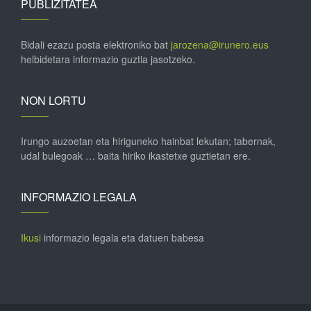
PUBLIZITATEA
Bidali ezazu posta elektroniko bat
jarozena@irunero.eus
helbidetara informazio guztia jasotzeko.
NON LORTU
Irungo auzoetan eta hiriguneko hainbat lekutan; tabernak,
udal bulegoak … baita hiriko ikastetxe guztietan ere.
INFORMAZIO LEGALA
Ikusi
informazio legala eta datuen babesa