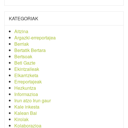
KATEGORIAK
Aitzina
Argazki-erreportajea
Berriak
Bertatik Bertara
Bertsoak
Beti Gazte
Ekintzaileak
Elkarrizketa
Erreportajeak
Hezkuntza
Informazioa
Irun atzo Irun gaur
Kale inkesta
Kalean Bai
Kirolak
Kolaborazioa