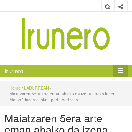
Irunero
Irungo euskarazko aldizkaria
Irunero
Home
/
LABURREAN
/
Maiatzaren 5era arte eman ahalko da izena urteko lehen
Merka2dasoa azokan parte hartzeko
Maiatzaren 5era arte
eman ahalko da izena