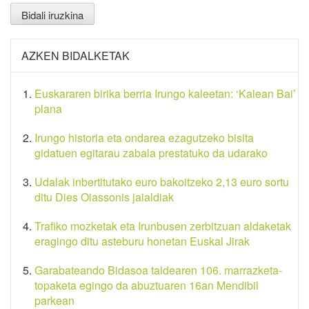
AZKEN BIDALKETAK
Euskararen birika berria Irungo kaleetan: ‘Kalean Bai’
plana
Irungo historia eta ondarea ezagutzeko bisita
gidatuen egitarau zabala prestatuko da udarako
Udalak inbertitutako euro bakoitzeko 2,13 euro sortu
ditu Dies Oiassonis jaialdiak
Trafiko mozketak eta Irunbusen zerbitzuan aldaketak
eragingo ditu asteburu honetan Euskal Jirak
Garabateando Bidasoa taldearen 106. marrazketa-
topaketa egingo da abuztuaren 16an Mendibil
parkean