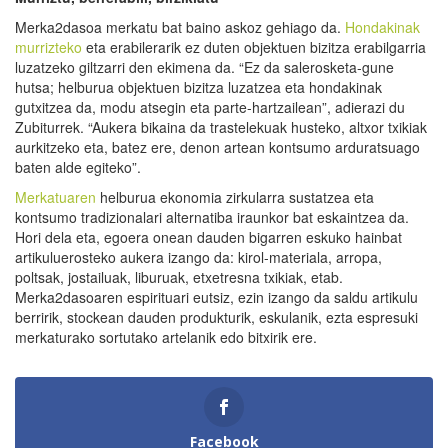
Merka2dasoa merkatu bat baino askoz gehiago da.
Hondakinak
murrizteko
eta erabilerarik ez duten objektuen bizitza erabilgarria
luzatzeko giltzarri den ekimena da. “Ez da salerosketa-gune
hutsa; helburua objektuen bizitza luzatzea eta hondakinak
gutxitzea da, modu atsegin eta parte-hartzailean”, adierazi du
Zubiturrek. “Aukera bikaina da trastelekuak husteko, altxor txikiak
aurkitzeko eta, batez ere, denon artean kontsumo arduratsuago
baten alde egiteko”.
Merkatuaren
helburua ekonomia zirkularra sustatzea eta
kontsumo tradizionalari alternatiba iraunkor bat eskaintzea da.
Hori dela eta, egoera onean dauden bigarren eskuko hainbat
artikuluerosteko aukera izango da: kirol-materiala, arropa,
poltsak, jostailuak, liburuak, etxetresna txikiak, etab.
Merka2dasoaren espirituari eutsiz, ezin izango da saldu artikulu
berririk, stockean dauden produkturik, eskulanik, ezta espresuki
merkaturako sortutako artelanik edo bitxirik ere.
Facebook